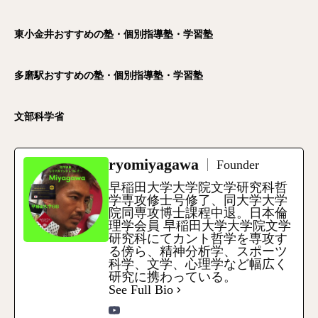
東小金井おすすめの塾・個別指導塾・学習塾
多磨駅おすすめの塾・個別指導塾・学習塾
文部科学省
ryomiyagawa
Founder
早稲田大学大学院文学研究科哲
学専攻修士号修了、同大学大学
院同専攻博士課程中退。日本倫
理学会員 早稲田大学大学院文学
研究科にてカント哲学を専攻す
る傍ら、精神分析学、スポーツ
科学、文学、心理学など幅広く
研究に携わっている。
See Full Bio