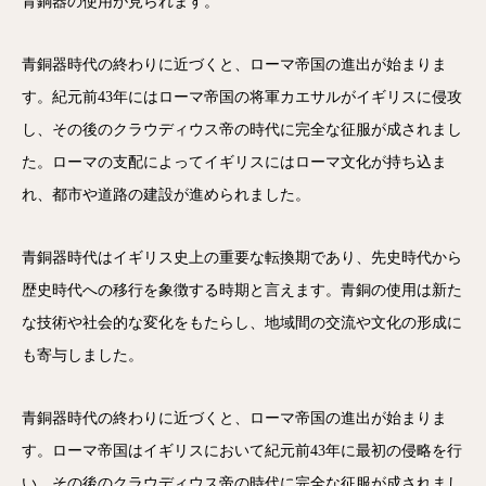
青銅器の使用が見られます。
青銅器時代の終わりに近づくと、ローマ帝国の進出が始まりま
す。紀元前43年にはローマ帝国の将軍カエサルがイギリスに侵攻
し、その後のクラウディウス帝の時代に完全な征服が成されまし
た。ローマの支配によってイギリスにはローマ文化が持ち込ま
れ、都市や道路の建設が進められました。
青銅器時代はイギリス史上の重要な転換期であり、先史時代から
歴史時代への移行を象徴する時期と言えます。青銅の使用は新た
な技術や社会的な変化をもたらし、地域間の交流や文化の形成に
も寄与しました。
青銅器時代の終わりに近づくと、ローマ帝国の進出が始まりま
す。ローマ帝国はイギリスにおいて紀元前43年に最初の侵略を行
い、その後のクラウディウス帝の時代に完全な征服が成されまし