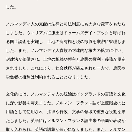
した。
ノルマンディ人の支配は法律と司法制度にも大きな変革をもたら
しました。ウィリアム征服王はドゥームズデイ・ブックと呼ばれ
る国土調査を実施し、土地の所有権と税の徴収を厳密に管理しま
した。また、ノルマンディ人貴族の封建的な権力の拡大に伴い、
封建法が整備され、土地の相続や領主と農民の権利・義務が規定
されました。これにより、社会秩序が確立された一方で、農民や
労働者の権利は制約されることとなりました。
文化的には、ノルマンディ人の統治はイングランドの言語と文化
に深い影響を与えました。ノルマン・フランス語が上流階級の公
用語として使用され、法律や行政、文学の領域で重要な役割を果
たしました。英語にはノルマン・フランス語由来の語彙や表現が
取り入れられ、英語の語彙が豊かになりました。また、ノルマン