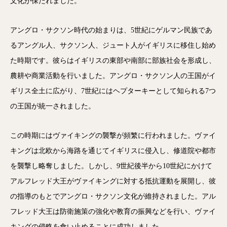
文化が保たれました。
アングロ・サクソン時代の始まりは、5世紀にゲルマン民族であ
るアングル人、サクソン人、ジュート人がイギリスに移住し始め
た時期です。彼らはイギリスの東部や南部に部族社会を形成し、
農耕や商業活動を行いました。アングロ・サクソン人の王国がイ
ギリス全土に広がり、7世紀にはヘプターキーとして知られる7つ
の王国が統一されました。
この時期にはヴァイキングの襲撃が頻繁に行われました。ヴァイ
キングは北欧から海路を通じてイギリスに侵入し、修道院や都市
を襲撃し略奪しました。しかし、9世紀後半から10世紀にかけて
アルフレッド大王がヴァイキングに対する抵抗運動を展開し、彼
の指導のもとでアングロ・サクソン文化が維持されました。アル
フレッド大王は防衛施策の強化や教育の振興などを行い、ヴァイ
キングの侵略を食い止めることに成功しました。