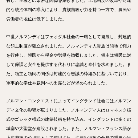
有し、王権との緊密な関係を築きました。土地制度の改革や封建
的な統治体制の導入により、貴族階級が力を持つ一方で、農民や
労働者の地位は低下しました。
中世ノルマンディはフェオダル社会の一環として発展し、封建的
な領主制度が確立されました。ノルマンディ人貴族は領地で権力
を行使し、領民から税金や労働を徴収しました。領主は領民に対
して保護と安全を提供する代わりに忠誠と奉仕を求めました。ま
た、領主と領民の関係は封建的な忠誠の枠組みに基づいており、
軍事的な奉仕や裁判への出席などが求められました。
ノルマン・コンクエストによってイングランド社会にはノルマン
ディ文化の影響が広まりました。ノルマンディ人はロマネスク様
式やゴシック様式の建築技術を持ち込み、イングランドに多くの
城塞や大聖堂が建設されました。また、ノルマン・フランス語が
上流階級の公用語として使用され、法律や行政の分野で重要な役