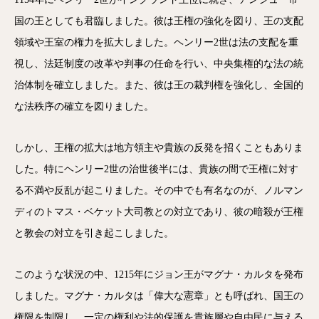
国の王としても君臨しました。彼は王権の強化を図り、王の支配
領域や王室の権力を拡大しました。ヘンリー2世は法の支配を重
視し、法廷制度の改革や判事の任命を行い、中央集権的な法の統
治体制を確立しました。また、彼は王の裁判権を強化し、全国的
な法秩序の確立を図りました。
しかし、王権の拡大は地方領主や貴族の反発を招くこともありま
した。特にヘンリー2世の治世後半には、貴族の間で王権に対す
る不満や反乱が起こりました。その中でも有名なのが、ノルマン
ディのトマス・ベケット大司教との対立であり、彼の暗殺が王権
と教会の対立を引き起こしました。
このような状況の中、1215年にジョン王がマグナ・カルタを発布
しました。マグナ・カルタは「偉大な憲章」とも呼ばれ、国王の
権限を制限し、一定の権利や法的保護を貴族層や自由民に与える