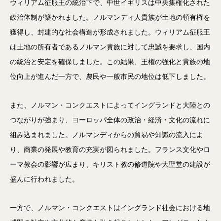
ウィリアム征服王の統治下で、中世イギリスは中央集権化された
政治体制が築かれました。ノルマンディ人貴族が土地の領有権を
獲得し、封建的な社会構造が形成されました。ウィリアム征服王
は土地の所有者であるノルマン貴族に対して忠誠を要求し、国内
の統治と安定を確保しました。この結果、王権の強化と貴族の地
位向上が進んだ一方で、農民や一般市民の地位は低下しました。
また、ノルマン・コンクエストによってイングランドと大陸との
つながりが強まり、ヨーロッパ全体の政治・経済・文化の流れに
組み込まれました。ノルマンディからの貿易や知識の流入によ
り、商業の発展や教育の充実が図られました。フランス文化やロ
ーマ教会の影響が広まり、キリスト教の修道院や大聖堂の建設が
盛んに行われました。
一方で、ノルマン・コンクエストはイングランド社会における地