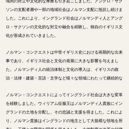
域間の対立や文化的な摩擦も引き起こしました。アングロ・サク
ソンの支配者層や一部の地域社会はノルマン支配に抵抗し続けま
した。これにより、イングランド社会はノルマンディ人とアング
ロ・サクソンの文化的な対立や融合を経験し、独自のイギリス文
化が形成されていきました。
ノルマン・コンクエストは中世イギリス史における画期的な出来
事であり、イギリス社会と文化の発展に大きな影響を与えまし
た。ノルマンディ人の統治体制と文化の導入は、イギリスの政
治・法律・建築・言語・文学など様々な領域にわたって継続的な
ノルマン・コンクエストによってイングランド社会は大きな変革
を経験しました。ウィリアム征服王はノルマンディ人貴族にイン
グランドの土地を分配し、その忠誠と支援を得ました。これによ
り、ノルマン貴族はイングランドの地主として大規模な領地を所