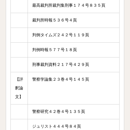
最高裁判所裁判集刑事１７４号８３５頁
裁判所時報５３６号４頁
判例タイムズ２４２号１１９頁
判例時報５７７号１８頁
刑事裁判資料２１７号４２９頁
【評
警察学論集２３巻４号１４５頁
釈論
文】
警察研究４２巻４号１３５頁
ジュリスト４４４号８４頁