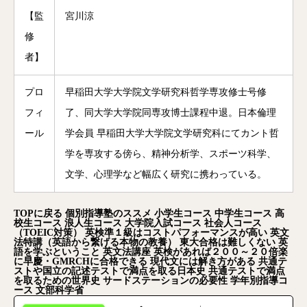
【監
宮川涼
修
者】
プロ
早稲田大学大学院文学研究科哲学専攻修士号修
フィ
了、同大学大学院同専攻博士課程中退。日本倫理
ール
学会員 早稲田大学大学院文学研究科にてカント哲
学を専攻する傍ら、精神分析学、スポーツ科学、
文学、心理学など幅広く研究に携わっている。
TOP
に戻る
個別指導塾のススメ
小学生コース
中学生コース
高
校生コース
浪人生コース
大学院入試コース
社会人コース
（TOEIC
対策）
英検準１級はコストパフォーマンスが高い
英文
法特講（英語から繋げる本物の教養）
東大合格は難しくない
英
語を学ぶということ
英文法講座
英検があれば２００～２０倍楽
に早慶・GMRCH
に合格できる
現代文には解き方がある
共通テ
ストや国立の記述テストで満点を取る日本史
共通テストで満点
を取るための世界史
サードステーションの必要性
学年別指導コ
ース
文部科学省