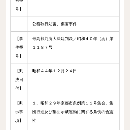
例番
号】
公務執行妨害、傷害事件
【事
最高裁判所大法廷判決／昭和４０年（あ）第
件番
１１８７号
号】
【判
昭和４４年１２月２４日
決日
付】
【判
１、昭和２９年京都市条例第１１号集会、集
示事
団行進及び集団示威運動に関する条例の合憲
項】
性