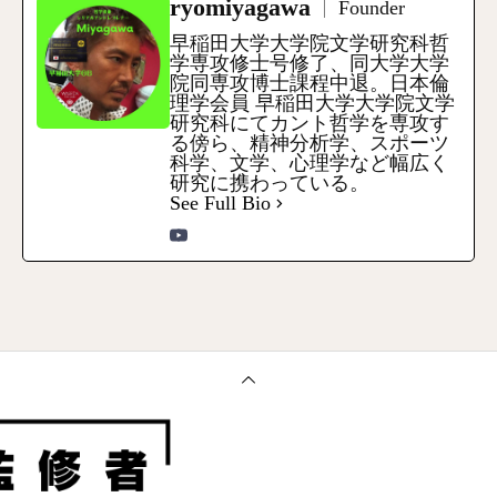
ryomiyagawa
Founder
早稲田大学大学院文学研究科哲
学専攻修士号修了、同大学大学
院同専攻博士課程中退。日本倫
理学会員 早稲田大学大学院文学
研究科にてカント哲学を専攻す
る傍ら、精神分析学、スポーツ
科学、文学、心理学など幅広く
研究に携わっている。
See Full Bio