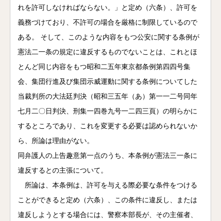
れを許可しなければならない。」と定め（六条）、許可を
義務づけており、不許可の場合を厳格に制限しているので
ある。 そして、このような内容をもつ公安に関する条例が
憲法二一条の規定に違反するものでないことは、これとほ
とんど同じ内容をもつ昭和二五年東京都条例第四四号集
会、集団行進及び集団示威運動に関する条例についてした
当裁判所の大法廷判決（昭和三五年（あ）第一一二号同年
七月二〇日判決、刑集一四巻九号一二四三頁）の明らかに
するところであり、これを変更する必要は認められないか
ら、所論は理由がない。
同弁護人の上告趣意第一点のうち、本条例が憲法三一条に
違反するとの主張について。
所論は、本条例は、許可を与える際必要な条件をつける
ことができると定め（六条）、この条件に違反し、または
違反しようとする場合には、警察本部長が、その主催者、