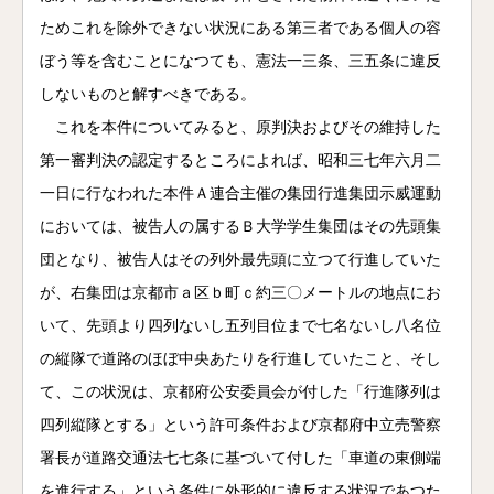
ためこれを除外できない状況にある第三者である個人の容
ぼう等を含むことになつても、憲法一三条、三五条に違反
しないものと解すべきである。
これを本件についてみると、原判決およびその維持した
第一審判決の認定するところによれば、昭和三七年六月二
一日に行なわれた本件Ａ連合主催の集団行進集団示威運動
においては、被告人の属するＢ大学学生集団はその先頭集
団となり、被告人はその列外最先頭に立つて行進していた
が、右集団は京都市ａ区ｂ町ｃ約三〇メートルの地点にお
いて、先頭より四列ないし五列目位まで七名ないし八名位
の縦隊で道路のほぼ中央あたりを行進していたこと、そし
て、この状況は、京都府公安委員会が付した「行進隊列は
四列縦隊とする」という許可条件および京都府中立売警察
署長が道路交通法七七条に基づいて付した「車道の東側端
を進行する」という条件に外形的に違反する状況であつた