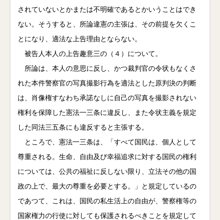
されていないとかまたは不明確であるとかいうことはでき
ない。そうすると、所論違憲の主張は、その前提を欠くこ
とになり、適法な上告理由とならない。
被告人本人の上告趣意三の（４）について。
所論は、本人の意思に反し、かつ裁判官の令状もなくさ
れた本件警察官の写真撮影行為を適法とした原判決の判断
は、肖像権すなわち承諾なしに自己の写真を撮影されない
権利を保障した憲法一三条に違反し、また令状主義を規定
した同法三五条にも違反すると主張する。
ところで、憲法一三条は、「すべて国民は、個人として
尊重される。生命、自由及び幸福追求に対する国民の権利
については、公共の福祉に反しない限り、立法その他の国
政の上で、最大の尊重を必要とする。」と規定しているの
であつて、これは、国民の私生活上の自由が、警察権等の
国家権力の行使に対しても保護されるべきことを規定して