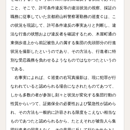
こと、そこで、許可条件違反等の違法状況の視察、採証の
職務に従事していた京都府山科警察署勤務の巡査Ｃは、こ
の状況を現認して、許可条件違反の事実ありと判断し、違
法な行進の状態および違反者を確認するため、木屋町通の
東側歩道上から前記被告人の属する集団の先頭部分の行進
状況を撮影したというのであり、その方法も、行進者に特
別な受忍義務を負わせるようなものではなかつたというの
である。
右事実によれば、Ｃ巡査の右写真撮影は、現に犯罪が行
なわれていると認められる場合になされたものてあつて、
しかも多数の者が参加し刻々と状況が変化する集団行動の
性質からいつて、証拠保全の必要性および緊急性が認めら
れ、その方法も一般的に許容される限度をこえない相当な
ものであつたと認められるから、たとえそれが被告人ら集
団行進者の同意もなく、その意思に反して行なわれたとし