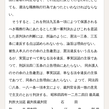
ても、適法な職務執行行為であつたといわなければならな
い。
そうすると、これを刑法九五条一項によつて保護される
べき職務行為にあたるとした第一審判決およびこれを是認
した原判決の判断には、所論のように、憲法一三条、三五
条に違反する点は認められないから、論旨は理由がない。
被告人本人のその余の上告趣意は、憲法違反をいう点もあ
るが、実質はすべて単なる法令違反、事実誤認の主張であ
つて、刑訴法四〇五条の上告理由にあたらない。 同弁護人
のその余の上告趣意は、事実誤認、単なる法令違反の主張
であつて、同条の上告理由にあたらない。 よつて、同法四
〇八条、一八一条一項本文により、裁判官全員一致の意見
で主文のとおり判決する。 昭和四四年一二月二四日 最高裁
判所大法廷 裁判長裁判官 石 田