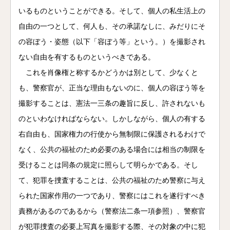
いるものということができる。そして、個人の私生活上の
自由の一つとして、何人も、その承諾なしに、みだりにそ
の容ぼう・姿態（以下「容ぼう等」という。）を撮影され
ない自由を有するものというべきである。
これを肖像権と称するかどうかは別として、少なくと
も、警察官が、正当な理由もないのに、個人の容ぼう等を
撮影することは、憲法一三条の趣旨に反し、許されないも
のといわなければならない。しかしながら、個人の有する
右自由も、国家権力の行使から無制限に保護されるわけで
なく、公共の福祉のため必要のある場合には相当の制限を
受けることは同条の規定に照らして明らかである。そし
て、犯罪を捜査することは、公共の福祉のため警察に与え
られた国家作用の一つであり、警察にはこれを遂行すべき
責務があるのであるから（警察法二条一項参照）、警察官
が犯罪捜査の必要上写真を撮影する際、その対象の中に犯