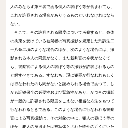
人のみならず第三者である個人の容ぼう等が含まれても、
これが許容される場合がありうるものといわなければなら
ない。
そこで、その許容される限度について考察すると、身体
の拘束を受けている被疑者の写真撮影を規定した刑訴法二
一八条二項のような場合のほか、次のような場合には、撮
影される本人の同意がなく、また裁判官の令状がなくて
も、警察官による個人の容ぼう等の撮影が許容されるもの
と解すべきである。すなわち、現に犯罪が行なわれもしく
は行なわれたのち間がないと認められる場合であつて、し
かも証拠保全の必要性および緊急性があり、かつその撮影
が一般的に許容される限度をこえない相当な方法をもつて
行なわれるときである。このような場合に行なわれる警察
官による写真撮影は、その対象の中に、犯人の容ぼう等の
ほか、犯人の身辺または被写体とされた物件の近くにいた