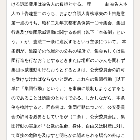
ける訴訟費用は被告人の負担とする。 理 由 被告人本
人の上告趣意二のうち、および弁護人青柳孝夫の上告趣意
第一点のうち、昭和二九年京都市条例第一〇号集会、集団
行進及び集団示威運動に関する条例（以下「本条例」とい
う。）が、憲法二一条に違反するという主張について。 本
条例が、道路その他屋外の公共の場所で、集会もしくは集
団行進を行なおうとするときまたは場所のいかんを問わず
集団示威運動を行なおうとするときは、公安委員会の許可
を受けなければならないと定め、これらの集団行動（以下
単に「集団行動」という。）を事前に規制しようとするも
のであることは所論のとおりである。しかしながら、本条
例を検討すると、同条例は、集団行動について、公安委員
会の許可を必要としているが（二条）、公安委員会は、集
団行動の実施が「公衆の生命、身体、自由又は財産に対し
て直接の危険を及ぼすと明らかに認められる場合の外はこ