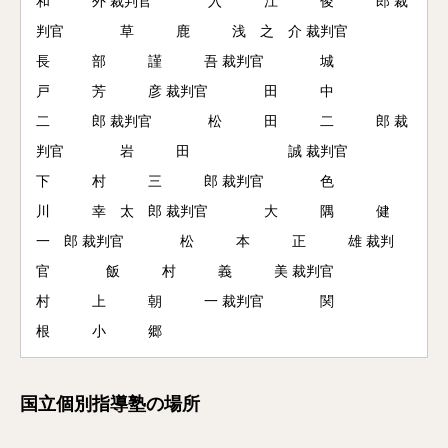
和 外 裁判官 入 江 俊 郎 裁
判官 草 鹿 浅 之 介 裁判官
長 部 謹 吾 裁判官 城
戸 芳 彦 裁判官 田 中
二 郎 裁判官 松 田 二 郎 裁
判官 岩 田 誠 裁判官
下 村 三 郎 裁判官 色
川 幸 太 郎 裁判官 大 隅 健
一 郎 裁判官 松 本 正 雄 裁判
官 飯 村 義 美 裁判官
村 上 朝 一 裁判官 関
根 小 郷
国立個別指導塾の場所