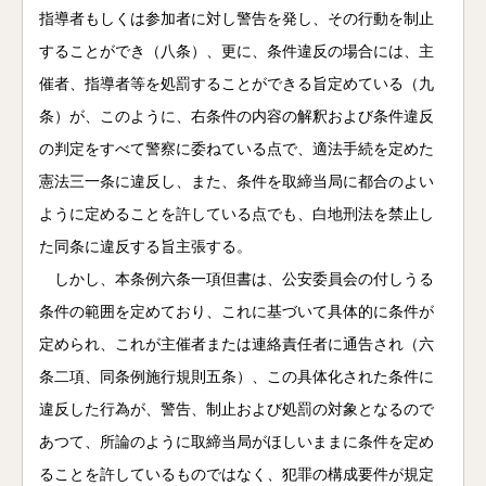
指導者もしくは参加者に対し警告を発し、その行動を制止
することができ（八条）、更に、条件違反の場合には、主
催者、指導者等を処罰することができる旨定めている（九
条）が、このように、右条件の内容の解釈および条件違反
の判定をすべて警察に委ねている点で、適法手続を定めた
憲法三一条に違反し、また、条件を取締当局に都合のよい
ように定めることを許している点でも、白地刑法を禁止し
た同条に違反する旨主張する。
しかし、本条例六条一項但書は、公安委員会の付しうる
条件の範囲を定めており、これに基づいて具体的に条件が
定められ、これが主催者または連絡責任者に通告され（六
条二項、同条例施行規則五条）、この具体化された条件に
違反した行為が、警告、制止および処罰の対象となるので
あつて、所論のように取締当局がほしいままに条件を定め
ることを許しているものではなく、犯罪の構成要件が規定