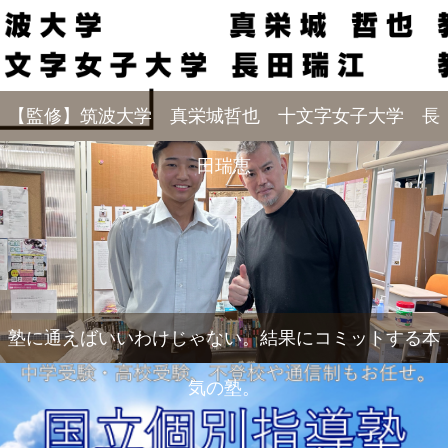
【監修】筑波大学 真栄城哲也 十文字女子大学 長
田瑞恵
塾に通えばいいわけじゃない。結果にコミットする本
気の塾。