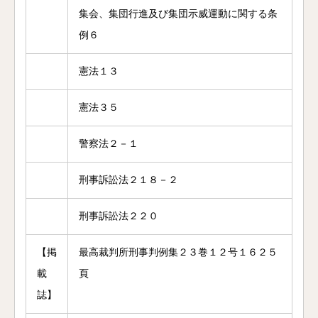
集会、集団行進及び集団示威運動に関する条
例６
憲法１３
憲法３５
警察法２－１
刑事訴訟法２１８－２
刑事訴訟法２２０
【掲
最高裁判所刑事判例集２３巻１２号１６２５
載
頁
誌】