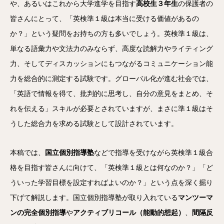
や、あるいはこれから大学進学を目指す
高校生３年生
の保護者の
皆さんにとって、「英検準１級は本当に受ける価値があるの
か？」という疑問をお持ちの方も多いでしょう。英検準１級は、
単なる語彙力や文法力のみならず、高度な読解力やライティング
力、そしてディスカッションにもつながるコミュニケーション能
力を総合的に測定する試験です。グローバル化が進む社会では、
「英語で情報を得て、批判的に思考し、自分の意見をまとめ、そ
れを伝える」スキルが必要とされていますが、まさに準１級はそ
うした総合力を求める試験として設計されています。
本稿では、
国立個別指導塾
などで指導を受けながら英検準１級合
格を目指す皆さんに向けて、「英検準１級とは何なのか？」「ど
ういった学習目標を設定すればよいのか？」という点を深く掘り
下げて解説します。国立個別指導塾が取り入れている
マンツーマ
ンの完全個別指導
や
アクティブリコール（能動的想起）
、
間隔反