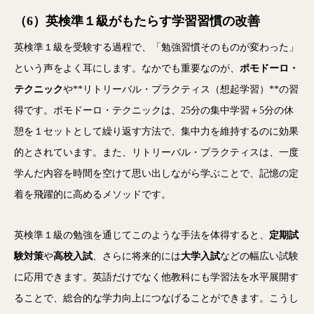
（6）英検準１級がもたらす学習習慣の改善
英検準１級を受験する過程で、「勉強習慣そのものが変わった」
という声をよく耳にします。なかでも重要なのが、
ポモドーロ・
テクニック
や**リトリーバル・プラクティス（想起学習）**の習
得です。ポモドーロ・テクニックは、25分の集中学習＋5分の休
憩を１セットとして繰り返す方法で、集中力を維持するのに効果
的とされています。また、リトリーバル・プラクティスは、一度
学んだ内容を時間を空けて思い出しながら学ぶことで、記憶の定
着を飛躍的に高めるメソッドです。
英検準１級の勉強を通じてこのような手法を体得すると、
定期試
験対策
や
高校入試
、さらに将来的には
大学入試
などの幅広い試験
に応用できます。英語だけでなく他教科にも学習法を水平展開す
ることで、総合的な学力向上につなげることができます。こうし