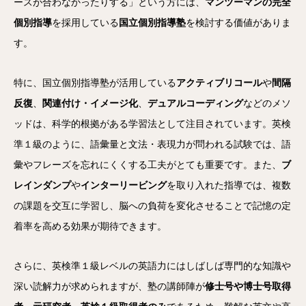
ースが合わなかったりする」という方には、
マンツーマンの完全
個別指導
を採用している
国立個別指導塾
を検討する価値がありま
す。
特に、国立個別指導塾が活用している
アクティブリコール
や
間隔
反復
、
関連付け・イメージ化
、
デュアルコーディング
などのメソ
ッドは、科学的根拠がある学習法として注目されています。英検
準１級のように、語彙量と文法・表現力が問われる試験では、語
彙やフレーズを忘れにくくする工夫がとても重要です。また、
ブ
レインダンプ
や
インターリービング
を取り入れた指導では、複数
の課題を交互に学習し、脳への負荷を変化させることで記憶の定
着率を高める効果が期待できます。
さらに、英検準１級レベルの英語力にはしばしば専門的な知識や
深い読解力が求められますが、塾の講師陣が
修士号や博士号取得