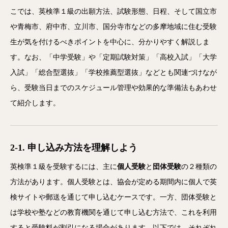
こでは、英検準１級の出願方法、試験形態、日程、そして国立市
や青梅市、府中市、立川市、国分寺市などの多摩地域に住む受験
生が気を付けるべきポイントを中心に、分かりやすく解説しま
す。なお、「中学受験」や「定期試験対策」「高校入試」「大学
入試」「総合型選抜」「学校推薦型選抜」などとも関連づけなが
ら、受験当日までのスケジュール管理や効果的な準備法もあわせ
て紹介します。
2-1. 申し込み方法を理解しよう
英検準１級を受験するには、主に
個人受験
と
団体受験
の２種類の
方法があります。個人受験とは、協会が定める期間内に個人で英
検サイトや郵送を通じて申し込むケースです。一方、団体受験と
は学校や塾などの教育機関を通じて申し込む方法で、これを利用
すると受験料が割引になる場合があります。以下では、それぞれ