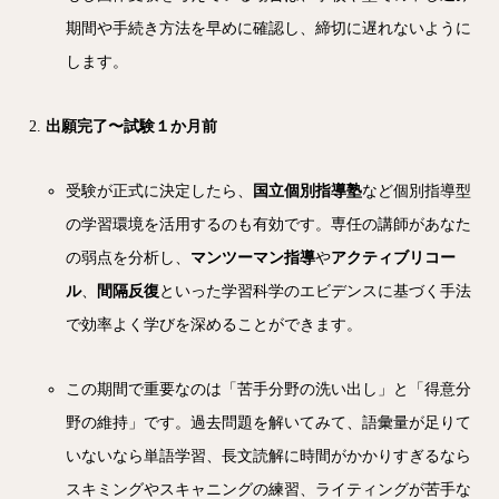
期間や手続き方法を早めに確認し、締切に遅れないように
します。
出願完了〜試験１か月前
受験が正式に決定したら、
国立個別指導塾
など個別指導型
の学習環境を活用するのも有効です。専任の講師があなた
の弱点を分析し、
マンツーマン指導
や
アクティブリコー
ル
、
間隔反復
といった学習科学のエビデンスに基づく手法
で効率よく学びを深めることができます。
この期間で重要なのは「苦手分野の洗い出し」と「得意分
野の維持」です。過去問題を解いてみて、語彙量が足りて
いないなら単語学習、長文読解に時間がかかりすぎるなら
スキミングやスキャニングの練習、ライティングが苦手な