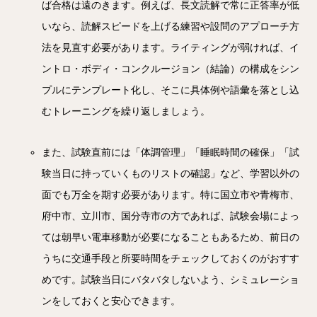
ば合格は遠のきます。例えば、長文読解で常に正答率が低
いなら、読解スピードを上げる練習や設問のアプローチ方
法を見直す必要があります。ライティングが弱ければ、イ
ントロ・ボディ・コンクルージョン（結論）の構成をシン
プルにテンプレート化し、そこに具体例や語彙を落とし込
むトレーニングを繰り返しましょう。
また、試験直前には「体調管理」「睡眠時間の確保」「試
験当日に持っていくものリストの確認」など、学習以外の
面でも万全を期す必要があります。特に国立市や青梅市、
府中市、立川市、国分寺市の方であれば、試験会場によっ
ては朝早い電車移動が必要になることもあるため、前日の
うちに交通手段と所要時間をチェックしておくのがおすす
めです。試験当日にバタバタしないよう、シミュレーショ
ンをしておくと安心できます。
電話
メール
Zoom