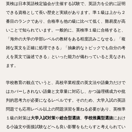
英検は日本英語検定協会が主催する試験で、英語力を公的に証明
できる資格として長い歴史と実績があります。準１級は上から２
番目のランクであり、合格率も他の級に比べて低く、難易度が高
いことで知られています。一般的に、英検準１級に合格すると、
「海外の大学の学部レベルの教材をある程度読みこなせる」「複
雑な英文を正確に処理できる」「抽象的なトピックでも自分の考
えを英文で論述できる」といった能力が備わっていると見なされ
ます。
学校教育の観点でいうと、高校卒業程度の英文法や語彙力だけで
はカバーしきれない語彙と文章量に対応し、かつ論理構成力や批
判的思考力が必要になるレベルです。そのため、大学入試の英語
問題でも応用レベル以上の問題演習を重ねる必要があり、英検準
１級の対策は
大学入試対策
や
総合型選抜
、
学校推薦型選抜
におけ
る小論文や面接試験などへも良い影響をもたらすと考えられてい