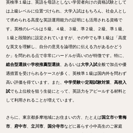
英検準１級は、英語を母語としない学習者向けの資格試験として
は上級レベルに位置づけられ、大学入試はもちろん、社会人とし
て求められる高度な英語運用能力の証明にも活用される資格で
す。英検のレベルは５級、４級、３級、準２級、２級、準１級、
１級と段階的に設定されていますが、その中でも準１級は「高度
な英文を理解し、自分の意見を論理的に伝える力があるかどう
か」を問われる点で非常にハードルが高いのが特徴です。特に、
総合型選抜
や
学校推薦型選抜
、あるいは
大学入試
全般で加点や優
遇措置を受けられるケースが多く、英検準１級は国内外を問わず
高い評価を得ています。また、
中学受験
や
定期試験対策
、
高校入
試
でも上位校を狙う生徒にとって、英語力をアピールする材料と
して利用されることが増えています。
さらに、東京都多摩地域にお住まいの方、たとえば
国立市
や
青梅
市
、
府中市
、
立川市
、
国分寺市
などに暮らす小中高生のご家庭