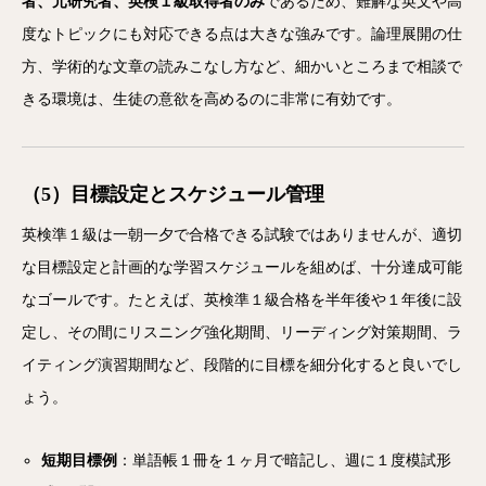
者、元研究者、英検１級取得者のみ
であるため、難解な英文や高
度なトピックにも対応できる点は大きな強みです。論理展開の仕
方、学術的な文章の読みこなし方など、細かいところまで相談で
きる環境は、生徒の意欲を高めるのに非常に有効です。
（5）目標設定とスケジュール管理
英検準１級は一朝一夕で合格できる試験ではありませんが、適切
な目標設定と計画的な学習スケジュールを組めば、十分達成可能
なゴールです。たとえば、英検準１級合格を半年後や１年後に設
定し、その間にリスニング強化期間、リーディング対策期間、ラ
イティング演習期間など、段階的に目標を細分化すると良いでし
ょう。
短期目標例
：単語帳１冊を１ヶ月で暗記し、週に１度模試形