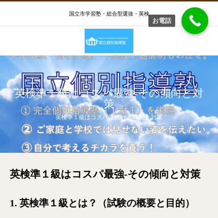
国立市学習塾・総合型選抜・英検
お電話
英検準１級はコスパ最強-その傾向と対
策
英検準１級はコスパ最強-その傾向と対策
英検準１級はコスパ最強-その傾向と対策
1
. 英検準１級とは？（試験の概要と目的）