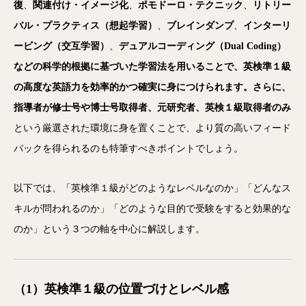
復
、
関連付け・イメージ化
、
ポモドーロ・テクニック
、
リトリー
バル・プラクティス（想起学習）
、
ブレインダンプ
、
インターリ
ービング（交互学習）
、
デュアルコーディング（Dual Coding）
などの科学的根拠に基づいた学習法を用いることで、英検準１級
の高度な英語力を効率的かつ確実に身につけられます。さらに、
指導者が修士号や博士号取得者、元研究者、英検１級取得者のみ
という厳選された環境に身を置くことで、より質の高いフィード
バックを得られるのも特筆すべきポイントでしょう。
以下では、「英検準１級がどのようなレベルなのか」「どんなス
キルが問われるのか」「どのような目的で受験をすると効果的な
のか」という３つの軸を中心に解説します。
（1）英検準１級の位置づけとレベル感