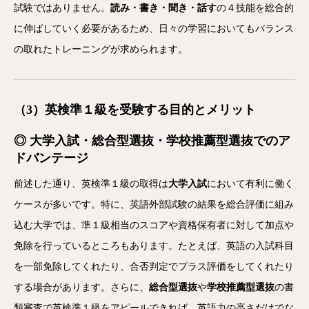
試験ではありません。
読み・書き・聞き・話す
の４技能を総合的
に伸ばしていく必要があるため、日々の学習においてもバランス
の取れたトレーニングが求められます。
（3）英検準１級を受験する目的とメリット
◎ 大学入試・総合型選抜・学校推薦型選抜でのア
ドバンテージ
前述した通り、英検準１級の取得は
大学入試
において有利に働く
ケースが多いです。特に、英語外部試験の結果を総合評価に組み
込む大学では、準１級相当のスコアや資格保有者に対して加点や
免除を行っているところもあります。たとえば、英語の入試科目
を一部免除してくれたり、合否判定でプラス評価をしてくれたり
する場合があります。さらに、
総合型選抜
や
学校推薦型選抜
の書
類審査で英検準１級をアピールできれば、英語力の高さだけでな