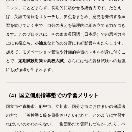
ニック」にとどまらず、長期的に活かせる総合力です。たとえ
ば、英語で情報をリサーチし、要点をまとめ、意見を発信する練
習を続けていく中で、自分の考えを論理的に組み立てる力がつき
ます。このプロセスは、そのまま母国語（日本語）での思考力向
上にも役立ち、
小論文
など他の分野にも好影響をもたらします。
加えて、モチベーション管理や計画的学習のスキルが身に付くこ
とで、
定期試験対策
や
高校入試
、さらには他の資格試験への勉強
にも好循環が生まれます。
（4）国立個別指導塾での学習メリット
国立市や青梅市、府中市、立川市、国分寺市にお住まいの保護者
の方で、「英検準１級を目指させたいけれど、どのように学習す
ればいいのかわからない」「集団塾だと質問しづらかったり、ペ