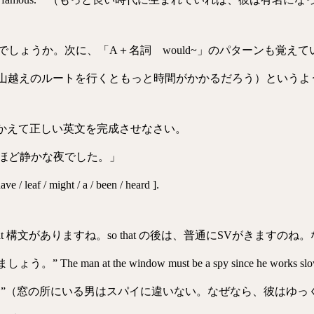
うか。次に、「A＋名詞 would~」のパターンも覚えていきましょ
e much longer.”（山越えのルートを行くともっと時間がかかるだろ
べかえて正しい英文を完成させなさい。
ほど静かな夜でした。」
ave / leaf / might / a / been / heard ].
がありますね。so that の後は、普通にSVがきますのね。なので、” a lea
an at the window must be a spy since he works slowly and
he windows twice.”（窓の所にいる男はスパイに違いない。なぜな