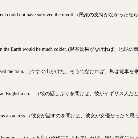
ic, the President could not have survived the revol
 the climate on the Earth would be much colder. (
 would have missed the train. （今すぐ出かけた。そうでなければ
 take him for an Englishman. （彼の話しぶりを聞けば、彼がイギ
hink that she was an actress.（彼女が話すのを聞けば、彼女が女優だっ
ight have become famous. （もっと良い時代に生まれていれば、彼