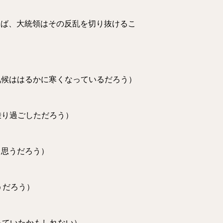
t.（民衆の支持がなかったならば、大統領はその反乱を切り抜けるこ
温室効果がなければ、地球の気候ははるかに寒くなっているだろう）
、私は電車を乗り過ごしただろう）
リス人だと思うだろう）
たと思うだろう）
は有名になっていたかもしれない）