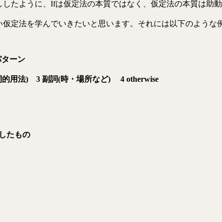
ししたように、Ifは仮定法の本質ではなく、仮定法の本質は助
ない仮定法を学んでいきたいと思います。それには以下のような
たパターン
 不定詞(副詞的用法) 3 副詞(時・場所など) 4 otherwise
化したもの