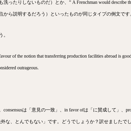
）とか、” A Frenchman would describe the scene from 
点から説明するだろう）といったものが同じタイプの例文です
う。
avour of the notion that transferring production facilities abroad is go
nsidered outrageous.
usは「意見の一致」、in favor ofは「に賛成して」、production
ousは「法外な、とんでもない」です。どうでしょうか？訳せましたで