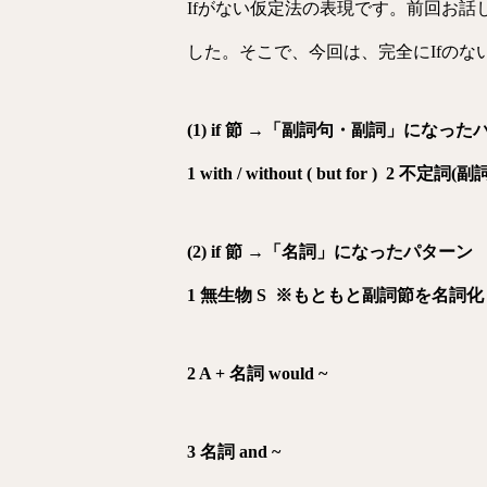
Ifがない仮定法の表現です。前回お話
した。そこで、今回は、完全にIfの
(1) if 節 →「副詞句・副詞」になっ
1 with / without ( but for ) 2
(2) if 節 →「名詞」になったパターン
1 無生物 S ※もともと副詞節を名詞
2 A + 名詞 would ~
3 名詞 and ~