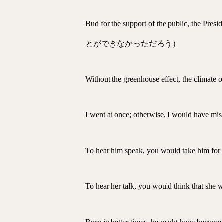
Bud for the support of the publ
とができなかっただろう）
Without the greenhouse effect,
I went at once; otherwise, I
To hear him speak, you would
To hear her talk, you would t
Born in better times, he m