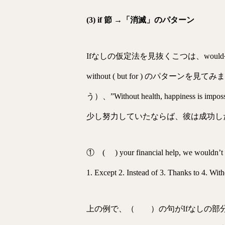
(3) if 節 →「消滅」のパターン
Ifなしの仮定法を見抜くこつは、woul
without ( but for ) のパターンを見
う）、”Without health, happiness is 
少し努力していたならば、彼は成功し
① ( ) your financial help, we wouldnʼt be
1. Except 2. Instead of 3. Thanks to 4. Wit
上の例で、（ ）の句がIfなしの部分になります。主