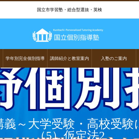
国立市学習塾・総合型選抜・英検
学年別完全個別指導
講師紹介と教室案内
入塾のご案内
講義～大学受験・高校受験
（5）仮定法2