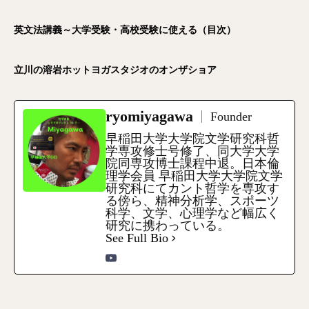
英文法講義～大学受験・高校受験に使える（目次）
立川の溶岩ホットヨガスタジオのオンザショア
ryomiyagawa
Founder
早稲田大学大学院文学研究科哲
学専攻修士号修了、同大学大学
院同専攻博士課程中退。日本倫
理学会員 早稲田大学大学院文学
研究科にてカント哲学を専攻す
る傍ら、精神分析学、スポーツ
科学、文学、心理学など幅広く
研究に携わっている。
See Full Bio