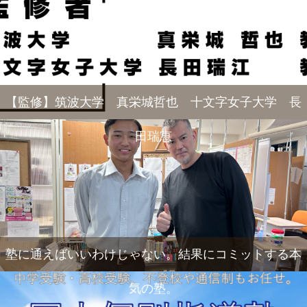
【監修】筑波大学 真栄城哲也 十文字女子大学 長
田瑞恵
塾に通えばいいわけじゃない。結果にコミットする本
気の塾。