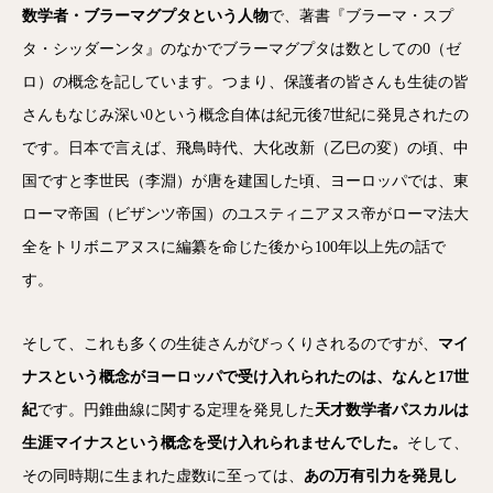
数学者・ブラーマグプタという人物
で、著書『ブラーマ・スプ
タ・シッダーンタ』のなかでブラーマグプタは数としての0（ゼ
ロ）の概念を記しています。つまり、保護者の皆さんも生徒の皆
さんもなじみ深い0という概念自体は紀元後7世紀に発見されたの
です。日本で言えば、飛鳥時代、大化改新（乙巳の変）の頃、中
国ですと李世民（李淵）が唐を建国した頃、ヨーロッパでは、東
ローマ帝国（ビザンツ帝国）のユスティニアヌス帝がローマ法大
全をトリボニアヌスに編纂を命じた後から100年以上先の話で
す。
そして、これも多くの生徒さんがびっくりされるのですが、
マイ
ナスという概念がヨーロッパで受け入れられたのは、なんと17世
紀
です。円錐曲線に関する定理を発見した
天才数学者パスカルは
生涯マイナスという概念を受け入れられませんでした。
そして、
その同時期に生まれた虚数iに至っては、
あの万有引力を発見し