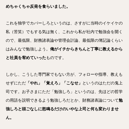
めちゃくちゃ反発を食らいました。
これを独学でカバーしろというのは、さすがに当時のイケイケの
私（苦笑）でもする気は無く、これから私が社内で勉強会を開く
ので、最低限、財務諸表論や管理会計論、最低限の簿記論くらい
はみんなで勉強しよう。
俺がイチからきちんと丁寧に教えるから
と社員を宥めていった
ものです。
しかし、こうした専門家でもない方が、フォローや指導、教えも
せずにただ
「やれ」「覚えろ」「こなせ」
というのはただの鬼上
司です。お子さまにただ「勉強しろ」というのは、先ほどの哲学
の用語を説明できるよう勉強しろだとか、財務諸表論について
勉
強しろと頭ごなしに怒鳴るだけのいやな上司と何も変わりませ
ん。