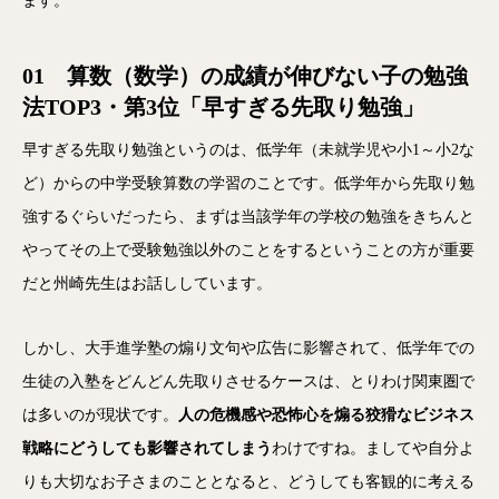
ます。
01 算数（数学）の成績が伸びない子の勉強
法TOP3・第3位「早すぎる先取り勉強」
早すぎる先取り勉強というのは、低学年（未就学児や小1～小2な
ど）からの中学受験算数の学習のことです。低学年から先取り勉
強するぐらいだったら、まずは当該学年の学校の勉強をきちんと
やってその上で受験勉強以外のことをするということの方が重要
だと州崎先生はお話ししています。
しかし、大手進学塾の煽り文句や広告に影響されて、低学年での
生徒の入塾をどんどん先取りさせるケースは、とりわけ関東圏で
は多いのが現状です。
人の危機感や恐怖心を煽る狡猾なビジネス
戦略にどうしても影響されてしまう
わけですね。ましてや自分よ
りも大切なお子さまのこととなると、どうしても客観的に考える