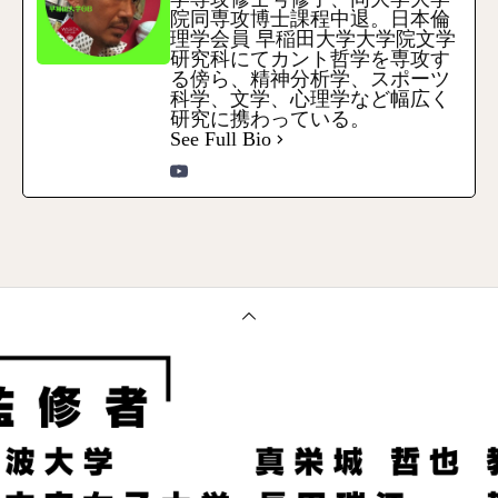
院同専攻博士課程中退。日本倫
理学会員 早稲田大学大学院文学
研究科にてカント哲学を専攻す
る傍ら、精神分析学、スポーツ
科学、文学、心理学など幅広く
研究に携わっている。
See Full Bio
電話
メール
Zoom