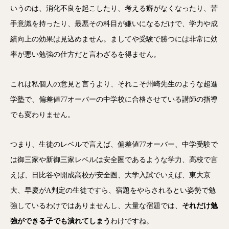
いうのは、消化不良を起こしたり、考える癖がなくなったり、苦
手意識を持ったり、最悪その科目が嫌いになるだけで、学力や成
績向上の効果は見込めません。ましてや受験で勝つには非常に効
率が悪い勉強の仕方だと言わざるを得ません。
これは私個人の意見と言うより、それこそ州崎先生のような超進
学塾で、偏差値77オーバーの中学校に合格させている講師の指導
でも変わりません。
つまり、生徒のレベルで言えば、偏差値77オーバー、中学受験で
は御三家や新御三家レベルは安全圏であるような学力、高校で言
えば、日比谷や開成高校が安全圏、大学入試でいえば、東大京
大、早慶がA判定の生徒ですら、宿題をやらされるとい姿勢で勉
強しているわけではありませんし、大量な宿題では、
それだけ勉
強ができる子でも潰れてしまう
わけですね。