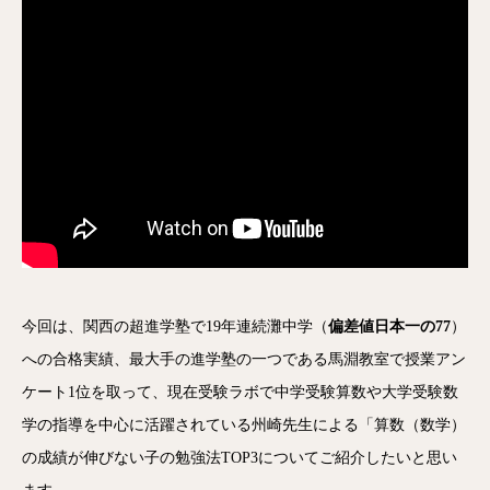
今回は、関西の超進学塾で19年連続灘中学（
偏差値日本一の77
）
への合格実績、最大手の進学塾の一つである馬淵教室で授業アン
ケート1位を取って、現在受験ラボで中学受験算数や大学受験数
学の指導を中心に活躍されている州崎先生による「算数（数学）
の成績が伸びない子の勉強法TOP3についてご紹介したいと思い