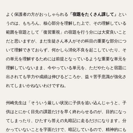
よく保護者の方がおっしゃられる
「宿題をたくさん課して」
とい
うのは、もちろん、核心部分を理解した上で、その理解している
範囲を宿題として「復習重視」の宿題を行う分には大変良いこと
だと思いますが、まだ生徒さん本人がその科目の重要な部分につ
いて理解できておらず、何かしら消化不良を起こしていたり、そ
の単元を理解するためには前提となっているような重要な単元を
理解していないまま、今やっている単元を、ただやたらと宿題に
出されても学力や成績は伸びるどころか、益々苦手意識が強化さ
れてしまいかねないわけですね。
州崎先生は「そういう厳しい状況に子供を追い込んじゃうと、子
供はとにかく目先の課題だけを早く終わらせるのが、目的になっ
てしまったり、ひたすら答えの丸暗記に走るだけになります。分
かっていないことを字面だけで、暗記しているので、精神的にも