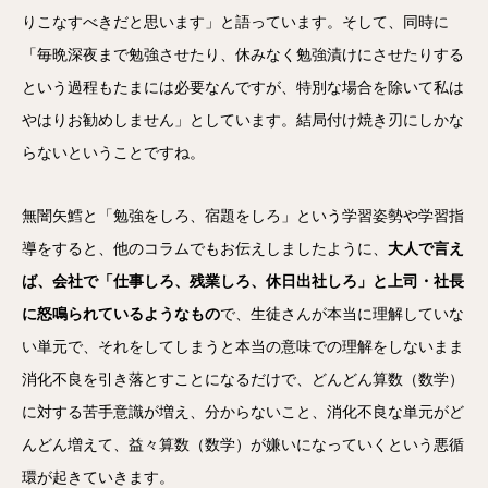
りこなすべきだと思います」と語っています。そして、同時に
「毎晩深夜まで勉強させたり、休みなく勉強漬けにさせたりする
という過程もたまには必要なんですが、特別な場合を除いて私は
やはりお勧めしません」としています。結局付け焼き刃にしかな
らないということですね。
無闇矢鱈と「勉強をしろ、宿題をしろ」という学習姿勢や学習指
導をすると、他のコラムでもお伝えしましたように、
大人で言え
ば、会社で「仕事しろ、残業しろ、休日出社しろ」と上司・社長
に怒鳴られているようなもの
で、生徒さんが本当に理解していな
い単元で、それをしてしまうと本当の意味での理解をしないまま
消化不良を引き落とすことになるだけで、どんどん算数（数学）
に対する苦手意識が増え、分からないこと、消化不良な単元がど
んどん増えて、益々算数（数学）が嫌いになっていくという悪循
環が起きていきます。