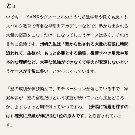
と」
中でも「（SAPIXやグノーブルのような超進学塾や良くも悪くも
スパルタ教育で有名な早稲田アカデミーなどで）塾から出される
大量の宿題をこなすだけ」になってしまうケースは多く、それは
非常に危険です。
州崎先生は「塾から出される大量の宿題に時間
追われて、生徒が、もっと必要とする勉強、復習すべき単元や基
本的な理解など、大事な勉強ができなくて学力が安定しないとい
うケースが非常に多い」
とおっしゃっています。
「塾の成績が伸び悩んで、モチベーションが落ちている中で、家
庭学習が、塾の宿題だけという状態が続いていたら注意どころ
か、まずちょっと期待薄ってやつですね。
（安易に宿題を課すの
は）確実に成績が伸び悩む1位の原因です
」と断言されていま
す。