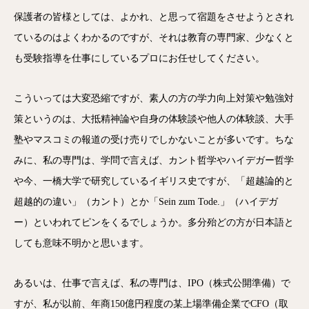
保護者の皆様としては、よかれ、と思って宿題をさせようとされ
ているのはよくわかるのですが、それは教育の専門家、少なくと
も受験指導を仕事にしているプロにお任せしてください。
こういっては大変恐縮ですが、素人の方の学力向上対策や勉強対
策というのは、大抵精神論や自身の体験談や他人の体験談、大手
塾やマスコミの報道の受け売りでしかないことが多いです。ちな
みに、私の専門は、学問で言えば、カント哲学やハイデガー哲学
や今、一橋大学で研究しているイギリス史ですが、「超越論的と
超越的の違い」（カント）とか「Sein zum Tode.」（ハイデガ
ー）といわれてピンをくるでしょうか。多分殆どの方が日本語と
しても意味不明かと思います。
あるいは、仕事で言えば、私の専門は、IPO（株式公開準備）で
すが、私が以前、年商150億円程度の某上場準備企業でCFO（取