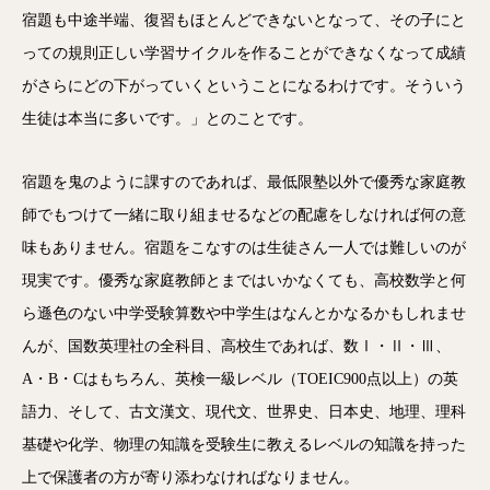
宿題も中途半端、復習もほとんどできないとなって、その子にと
っての規則正しい学習サイクルを作ることができなくなって成績
がさらにどの下がっていくということになるわけです。そういう
生徒は本当に多いです。」とのことです。
宿題を鬼のように課すのであれば、最低限塾以外で優秀な家庭教
師でもつけて一緒に取り組ませるなどの配慮をしなければ何の意
味もありません。宿題をこなすのは生徒さん一人では難しいのが
現実です。優秀な家庭教師とまではいかなくても、高校数学と何
ら遜色のない中学受験算数や中学生はなんとかなるかもしれませ
んが、国数英理社の全科目、高校生であれば、数Ⅰ・Ⅱ・Ⅲ、
A・B・Cはもちろん、英検一級レベル（TOEIC900点以上）の英
語力、そして、古文漢文、現代文、世界史、日本史、地理、理科
基礎や化学、物理の知識を受験生に教えるレベルの知識を持った
上で保護者の方が寄り添わなければなりません。