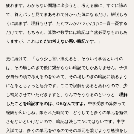
疲れます。わからない問題に出会うと、考える前に、すぐに諦め
て、答えパッと見てまあそれで分かった気になるだけ。解説もろ
くに読まず、理解もせず、ただマルかバツかだけに一喜一憂する
だけです。もちろん、算数や数学には暗記は当然必要なものもあ
りますが、これは
ただの考えない悪い暗記
です。」
更に続けて、「もう少し言い換えると、そういう学習というの
は、その場しのぎで後に繋がらない暗記でしかありません。子供
が自分の頭で考えるのをやめて、その場しのぎの暗記に頼るよう
になるとちょっと厄介です。ここで誤解があるとあれなので、少
し補足させていただきますと、なんでそうなるのというと、
理解
したことを暗記するのは、OKなんですよ。
中学受験の算数って
範囲が広いしね。限られた時間で、どうしても多くの単元を勉強
させないといけないので、暗記は決してNGではないです。中学
入試では、多くの単元をやるのでその単元を繋ぐような勉強をし