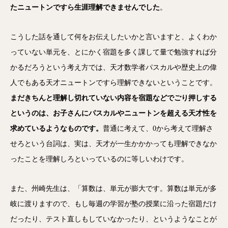
たニュートンですら生涯理解できませんでした
。
こうした話を通して何をお伝えしたいかと言いますと、よくわか
っていない単元を、とにかく宿題を多く課して量で勉強すれば分
かるだろうという考え方では、天才数学者パスカルや歴史上の偉
人でもある天才ニュートンですら理解できないということです。
まだきちんと理解し切れていない内容を宿題などでごり押しする
というのは、お子さんにパスカルやニュートンを超える天才性を
求めているようなものです。
普通に考えて、0から考えて理解さ
せろという台詞は、実は、天才が一生かかかっても理解できなか
ったことを理解しろといっているのに等しいわけです。
また、州崎先生は、「算数は、単元が膨大です。算数は単元が多
岐に渡りますので、もし毎週の学習が塾の授業に沿った宿題だけ
だったり、テスト直しもしていなかったり、というようなことが