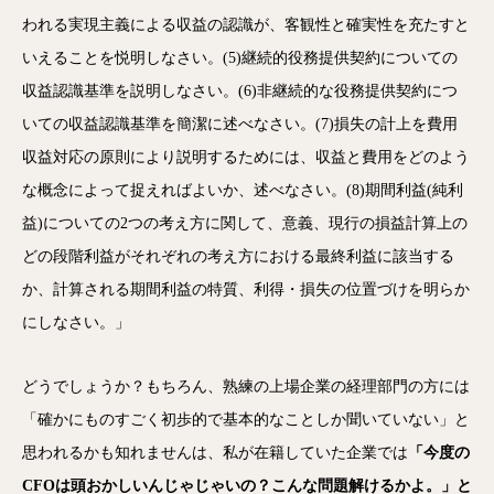
われる実現主義による収益の認識が、客観性と確実性を充たすと
いえることを悦明しなさい。(5)継続的役務提供契約についての
収益認識基準を説明しなさい。(6)非継続的な役務提供契約につ
いての収益認識基準を簡潔に述べなさい。(7)損失の計上を費用
収益対応の原則により説明するためには、収益と費用をどのよう
な概念によって捉えればよいか、述べなさい。(8)期間利益(純利
益)についての2つの考え方に関して、意義、現行の損益計算上の
どの段階利益がそれぞれの考え方における最終利益に該当する
か、計算される期間利益の特質、利得・損失の位置づけを明らか
にしなさい。」
どうでしょうか？もちろん、熟練の上場企業の経理部門の方には
「確かにものすごく初歩的で基本的なことしか聞いていない」と
思われるかも知れませんは、私が在籍していた企業では
「今度の
CFOは頭おかしいんじゃじゃいの？こんな問題解けるかよ。」と