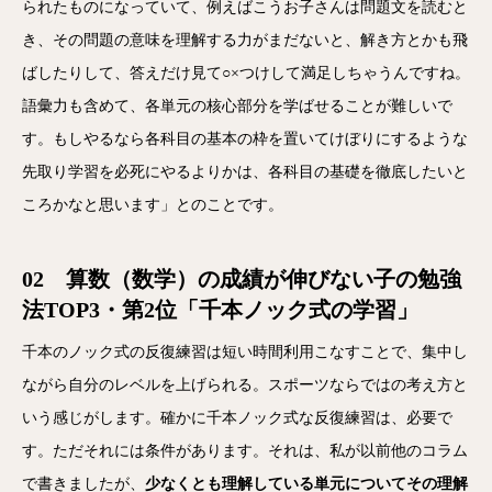
られたものになっていて、例えばこうお子さんは問題文を読むと
き、その問題の意味を理解する力がまだないと、解き方とかも飛
ばしたりして、答えだけ見て○×つけして満足しちゃうんですね。
語彙力も含めて、各単元の核心部分を学ばせることが難しいで
す。もしやるなら各科目の基本の枠を置いてけぼりにするような
先取り学習を必死にやるよりかは、各科目の基礎を徹底したいと
ころかなと思います」とのことです。
02 算数（数学）の成績が伸びない子の勉強
法TOP3・第2位「千本ノック式の学習」
千本のノック式の反復練習は短い時間利用こなすことで、集中し
ながら自分のレベルを上げられる。スポーツならではの考え方と
いう感じがします。確かに千本ノック式な反復練習は、必要で
す。ただそれには条件があります。それは、私が以前他のコラム
で書きましたが、
少なくとも理解している単元についてその理解