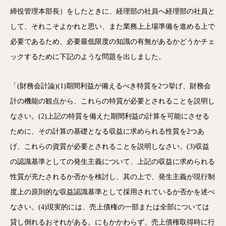
締役管理本部長）をしたときに、経理部の社員へ経理部の社員と
して、それこそよかれと思い、また業務上上場準備を進める上で
必要であるため、必要最低限度の知識の有無があるかどうかチェ
ックするために下記のような問題を出しました。
「(財務会計論)(1)期間利益が備えるべき特質を2つ挙げ、財務会
計の機能の観点から、これらの特質が必要とされることを説明し
なさい。(2)上記の特質を備えた期間利益の計算を可能にさせる
ために、その計算の基礎となる収益に求められる性質を2つあ
げ、これらの資質が必要とされることを説明しなさい。(3)収益
の認識基準としての発生主義について、上記の収益に求められる
性質が充たされるか否かを検討し、其の上で、発生主義が現行制
度上の原則的な収益認識基準として採用されているか否かを述べ
なさい。(4)現実的には、売上債権の一部または全部については
貸し倒れるおそれがある。にもかかわらず、売上債権取得時に行