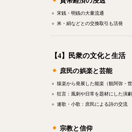
貨幣経済の浸透
宋銭・明銭の大量流通
米・絹などとの交換取引も活発
【4】民衆の文化と生活
庶民の娯楽と芸能
猿楽から発展した能楽（観阿弥・
狂言：風刺や日常を題材にした演
連歌・小歌：庶民による詩の交流
宗教と信仰