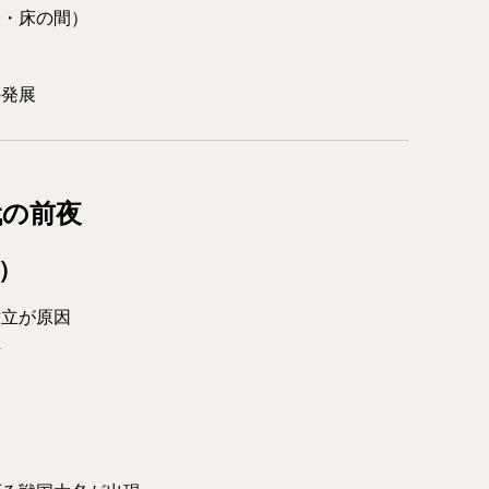
子・床の間）
の発展
代の前夜
年）
対立が原因
下