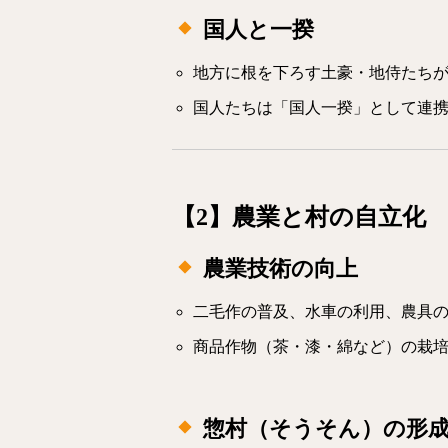
国人と一揆
地方に根を下ろす土豪・地侍たち
国人たちは「国人一揆」として連
【2】農業と村の自立化
農業技術の向上
二毛作の普及、水車の利用、農具
商品作物（茶・漆・綿など）の栽
惣村（そうそん）の形