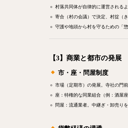
村落共同体が自律的に運営される
寄合（村の会議）で決定、村掟（
守護や地頭から村を守るための「
【3】商業と都市の発展
市・座・問屋制度
市場（定期市）の発展。寺社の門
座：特権的な同業組合（例：酒屋
問屋：流通業者。中継ぎ・卸売り