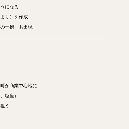
ようになる
きまり）を作成
惣の一揆」も出現
前町が商業中心地に
座、塩座）
を担う