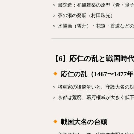
書院造：和風建築の原型（畳・障
茶の湯の発展（村田珠光）
水墨画（雪舟）・花道・香道など
【6】応仁の乱と戦国時
応仁の乱（1467〜1477
将軍家の後継争いと、守護大名の
京都は荒廃、幕府権威が大きく低
戦国大名の台頭