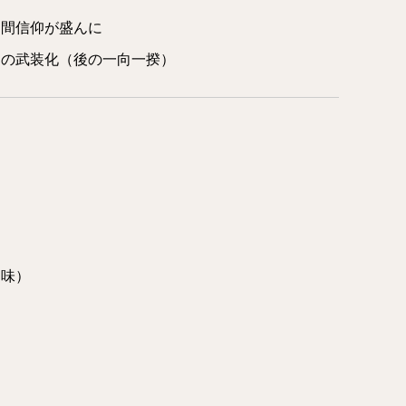
民間信仰が盛んに
団の武装化（後の一向一揆）
趣味）