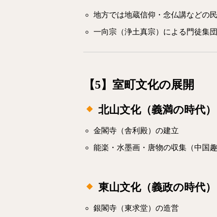
地方では地蔵信仰・念仏講などの
一向宗（浄土真宗）による門徒集
【5】室町文化の展開
北山文化（義満の時代）
金閣寺（舎利殿）の建立
能楽・水墨画・唐物の収集（中国
東山文化（義政の時代）
銀閣寺（東求堂）の造営