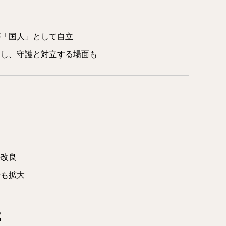
が「国人」として自立
携し、守護と対立する場面も
の改良
培も拡大
成