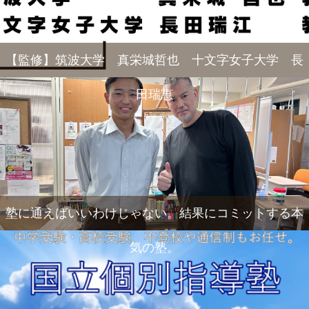
【監修】筑波大学 真栄城哲也 十文字女子大学 長
田瑞恵
塾に通えばいいわけじゃない。結果にコミットする本
気の塾。