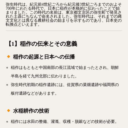
弥生時代は、紀元前4世紀ごろから紀元後3世紀ごろまでのおよそ
700年にわたる時代で、日本に稲作が本格的に伝わったことで始
まりました。この時代の名前は、東京都文京区の弥生町で発見さ
れた土器にちなんで命名されました。弥生時代は、それまでの縄
文文化とは異なる農耕社会の始まりを示すものであり、日本史の
転換点といえます。
【1】稲作の伝来とその意義
稲作の起源と日本への伝播
稲作はもともと中国南部の長江流域で始まったとされ、朝鮮
半島を経て九州北部に伝わりました。
弥生時代初期の稲作遺跡には、佐賀県の菜畑遺跡や福岡県の
板付遺跡などがあります。
水稲耕作の技術
稲作には水田の整備、灌漑、収穫・脱穀などの技術が必要。