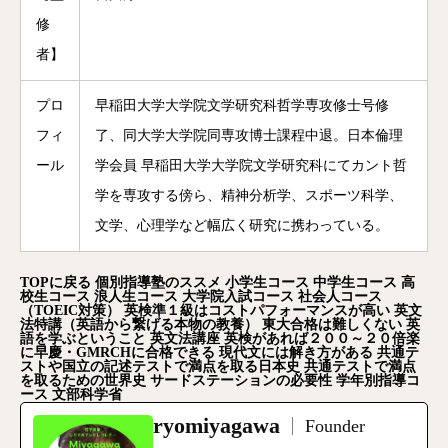
修
者】
プロ
早稲田大学大学院文学研究科哲学専攻修士号修
フィ
了、同大学大学院同専攻博士課程中退。日本倫理
ール
学会員 早稲田大学大学院文学研究科にてカント哲
学を専攻する傍ら、精神分析学、スポーツ科学、
文学、心理学など幅広く研究に携わっている。
TOP
に戻る
個別指導塾のススメ
小学生コース
中学生コース
高
校生コース
浪人生コース
大学院入試コース
社会人コース
（TOEIC
対策）
英検準１級はコストパフォーマンスが高い
英文
法特講（英語から繋げる本物の教養）
東大合格は難しくない
英
語を学ぶということ
英文法講座
英検があれば２００～２０倍楽
に早慶・GMRCH
に合格できる
現代文には解き方がある
共通テ
ストや国立の記述テストで満点を取る日本史
共通テストで満点
を取るための世界史
サードステーションの必要性
学年別指導コ
ース
文部科学省
ryomiyagawa
Founder