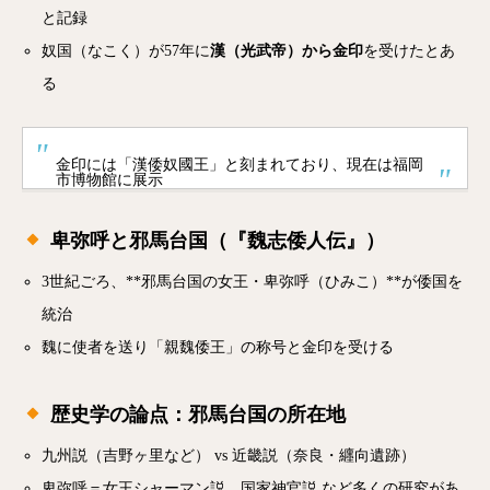
と記録
奴国（なこく）が57年に
漢（光武帝）から金印
を受けたとあ
る
金印には「漢倭奴國王」と刻まれており、現在は福岡
市博物館に展示
卑弥呼と邪馬台国（『魏志倭人伝』）
3世紀ごろ、**邪馬台国の女王・卑弥呼（ひみこ）**が倭国を
統治
魏に使者を送り「親魏倭王」の称号と金印を受ける
歴史学の論点：邪馬台国の所在地
九州説（吉野ヶ里など） vs 近畿説（奈良・纒向遺跡）
卑弥呼＝女王シャーマン説、国家神官説 など多くの研究があ