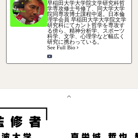
早稲田大学大学院文学研究科哲
学専攻修士号修了、同大学大学
院同専攻博士課程中退。日本倫
理学会員 早稲田大学大学院文学
研究科にてカント哲学を専攻す
る傍ら、精神分析学、スポーツ
科学、文学、心理学など幅広く
研究に携わっている。
See Full Bio