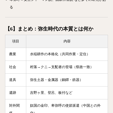
る
【6】まとめ：弥生時代の本質とは何か
項目
内容
農業
水稲耕作の本格化（共同作業・定住）
社会
村落→クニ→支配者の登場（祭政一致）
道具
弥生土器・金属器（銅鐸・鉄器）
遺跡
吉野ヶ里、登呂、板付など
対外関
奴国の金印、卑弥呼の使節派遣（中国との外