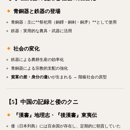
青銅器と鉄器の登場
青銅器：主に**祭祀用（銅鐸・銅剣・銅矛）**として使用
鉄器：実用的な農具・武器に活用
社会の変化
鉄器による農耕生産の効率化
青銅器による宗教的支配の強化
貧富の差・身分の違い
が生まれる → 階級社会の原型
【5】中国の記録と倭のクニ
『漢書』地理志・『後漢書』東夷伝
倭（日本列島）には百余国が存在し、定期的に朝貢していた