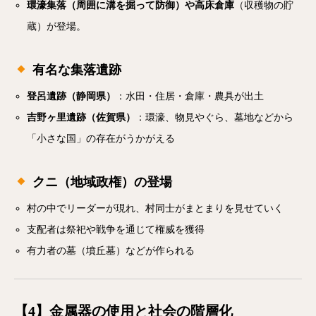
環濠集落（周囲に溝を掘って防御）
や
高床倉庫
（収穫物の貯
蔵）が登場。
有名な集落遺跡
登呂遺跡（静岡県）
：水田・住居・倉庫・農具が出土
吉野ヶ里遺跡（佐賀県）
：環濠、物見やぐら、墓地などから
「小さな国」の存在がうかがえる
クニ（地域政権）の登場
村の中でリーダーが現れ、村同士がまとまりを見せていく
支配者は祭祀や戦争を通じて権威を獲得
有力者の墓（墳丘墓）などが作られる
【4】金属器の使用と社会の階層化