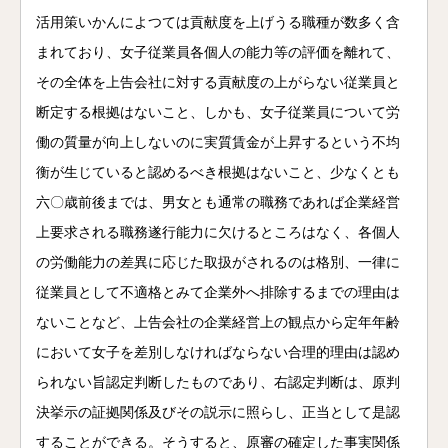
活用策いかんによつては貢献度を上げうる職種が数多く含
まれており、女子従業員各個人の能力等の評価を離れて、
その全体を上告会社に対する貢献度の上がらない従業員と
断定する根拠はないこと、しかも、女子従業員について労
働の質量が向上しないのに実質賃金が上昇するという不均
衡が生じていると認めるべき根拠はないこと、少なくとも
六〇歳前後までは、男女とも通常の職務であれば企業経営
上要求される職務遂行能力に欠けるところはなく、各個人
の労働能力の差異に応じた取扱がされるのは格別、一律に
従業員として不適格とみて企業外へ排除するまでの理由は
ないことなど、上告会社の企業経営上の観点から定年年齢
において女子を差別しなければならない合理的理由は認め
られない旨認定判断したものであり、右認定判断は、原判
決挙示の証拠関係及びその説示に照らし、正当として是認
することができる。そうすると、原審の確定した事実関係