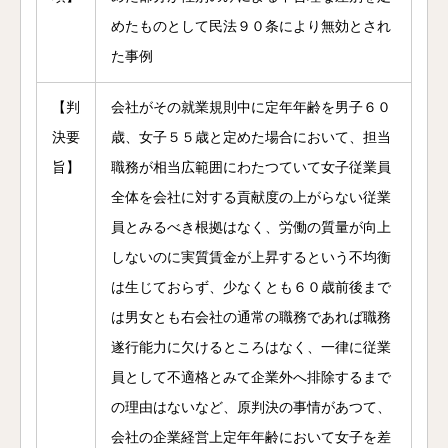
めたものとして民法９０条により無効とされ
た事例
【判
会社がその就業規則中に定年年齢を男子６０
決要
歳、女子５５歳と定めた場合において、担当
旨】
職務が相当広範囲にわたつていて女子従業員
全体を会社に対する貢献度の上がらない従業
員とみるべき根拠はなく、労働の質量が向上
しないのに実質賃金が上昇するという不均衡
は生じておらず、少なくとも６０歳前後まで
は男女とも右会社の通常の職務であれば職務
遂行能力に欠けるところはなく、一律に従業
員として不適格とみて企業外へ排除するまで
の理由はないなど、原判決の事情があつて、
会社の企業経営上定年年齢において女子を差