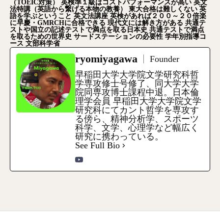
（TOEIC
対策）
英検準１級はコストパフォーマンスが高い
英文
法特講（英語から繋げる本物の教養）
東大合格は難しくない
英
語を学ぶということ
英文法講座
英検があれば２００～２０倍楽
に早慶・GMRCH
に合格できる
現代文には解き方がある
共通テ
ストや国立の記述テストで満点を取る日本史
共通テストで満点
を取るための世界史
サードステーションの必要性
学年別指導コ
ース
文部科学省
ryomiyagawa
Founder
早稲田大学大学院文学研究科哲
学専攻修士号修了、同大学大学
院同専攻博士課程中退。日本倫
理学会員 早稲田大学大学院文学
研究科にてカント哲学を専攻す
る傍ら、精神分析学、スポーツ
科学、文学、心理学など幅広く
研究に携わっている。
See Full Bio