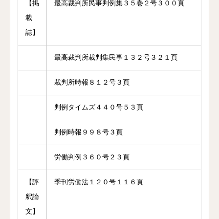
【掲
最高裁判所民事判例集３５巻２号３００頁
載
誌】
最高裁判所裁判集民事１３２号３２１頁
裁判所時報８１２号３頁
判例タイムズ４４０号５３頁
判例時報９９８号３頁
労働判例３６０号２３頁
【評
季刊労働法１２０号１１６頁
釈論
文】