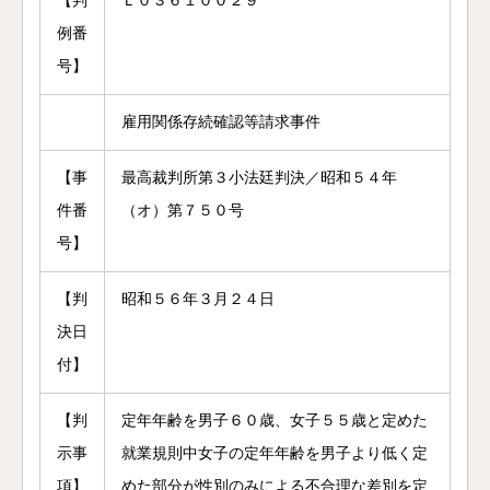
【判
Ｌ０３６１００２９
例番
号】
雇用関係存続確認等請求事件
【事
最高裁判所第３小法廷判決／昭和５４年
件番
（オ）第７５０号
号】
【判
昭和５６年３月２４日
決日
付】
【判
定年年齢を男子６０歳、女子５５歳と定めた
示事
就業規則中女子の定年年齢を男子より低く定
項】
めた部分が性別のみによる不合理な差別を定