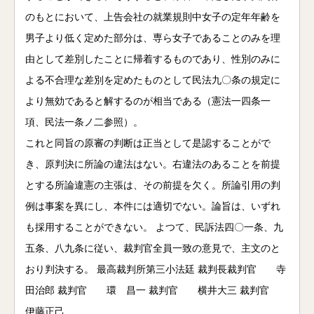
のもとにおいて、上告会社の就業規則中女子の定年年齢を
男子より低く定めた部分は、専ら女子であることのみを理
由として差別したことに帰着するものであり、性別のみに
よる不合理な差別を定めたものとして民法九〇条の規定に
より無効であると解するのが相当である（憲法一四条一
項、民法一条ノ二参照）。
これと同旨の原審の判断は正当として是認することがで
き、原判決に所論の違法はない。右違法のあることを前提
とする所論違憲の主張は、その前提を欠く。所論引用の判
例は事案を異にし、本件には適切でない。論旨は、いずれ
も採用することができない。 よつて、民訴法四〇一条、九
五条、八九条に従い、裁判官全員一致の意見で、主文のと
おり判決する。 最高裁判所第三小法廷 裁判長裁判官 寺
田治郎 裁判官 環 昌一 裁判官 横井大三 裁判官
伊藤正己