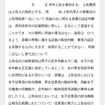
主 文 本件上告を棄却する。 上告費用
は上告人の負担とする。 理 由 上告代理人小倉隆志の
上告理由第一点について 所論の点に関する原審の認定判断
は、原判決挙示の証拠関係に照らし、正当として是認する
ことができ、その過程に所論の違法はない。論旨は、ひつ
きよう、原審の専権に属する証拠の取捨判断、事実の認定
を非難するものにすぎず、採用することができない。 同第
二点ないし第七点について
上告会社の就業規則は男子の定年年齢を六〇歳、女子の定
年年齢を五五歳と規定しているところ、右の男女別定年制
に合理性があるか否かにつき、原審は、上告会社における
女子従業員の担当職種、男女従業員の勤続年数、高齢女子
労働者の労働能力、定年制の一般的現状等諸般の事情を検
討したうえ、上告会社においては、女子従業員の担当職務
は相当広範囲にわたつていて、従業員の努力と上告会社の