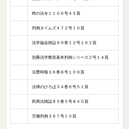
時の法令１１０６号４５頁
判例タイムズ４７２号１０頁
法学協会雑誌９９巻１２号１６２頁
別冊法学教室基本判例シリーズ２号１４頁
法曹時報３６巻８号１０９頁
法律のひろば３４巻６号５１頁
民商法雑誌８５巻５号８４０頁
労働判例３６７号１０頁