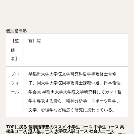
個別指導塾
【監
宮川涼
修
者】
プロ
早稲田大学大学院文学研究科哲学専攻修士号修
フィ
了、同大学大学院同専攻博士課程中退。日本倫理
ール
学会員 早稲田大学大学院文学研究科にてカント哲
学を専攻する傍ら、精神分析学、スポーツ科学、
文学、心理学など幅広く研究に携わっている。
TOP
に戻る
個別指導塾のススメ
小学生コース
中学生コース
高
校生コース
浪人生コース
大学院入試コース
社会人コース