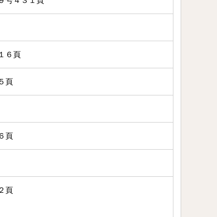
９号４３１頁
１６頁
５頁
６頁
２頁