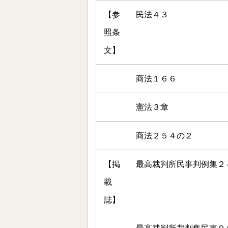
【参
民法４３
照条
文】
商法１６６
憲法３章
商法２５４の２
【掲
最高裁判所民事判例集２
載
誌】