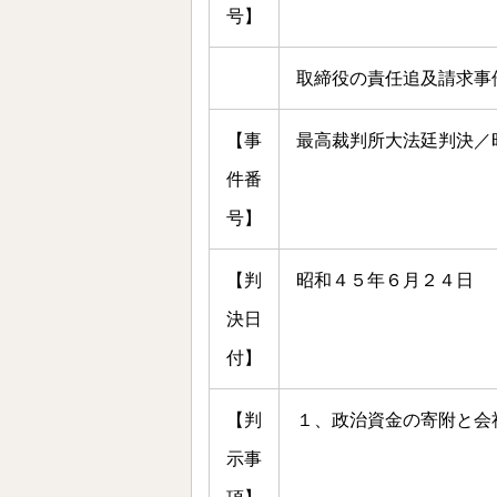
号】
取締役の責任追及請求事
【事
最高裁判所大法廷判決／
件番
号】
【判
昭和４５年６月２４日
決日
付】
【判
１、政治資金の寄附と会
示事