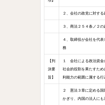
項】
２、会社の政党に対する
３、商法２５４条ノ２の
４、取締役が会社を代表
務
【判
１ 会社による政治資金
決要
社会的役割を果たすため
旨】
利能力の範囲に属する行
２ 憲法３章に定める国
かぎり、内国の法人にも