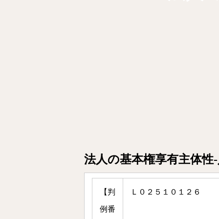
法人の基本権享有主体性
【判
Ｌ０２５１０１２６
例番