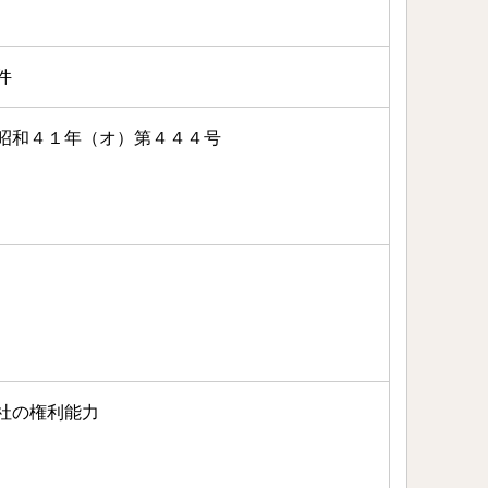
件
昭和４１年（オ）第４４４号
社の権利能力