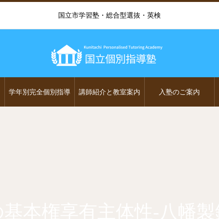
国立市学習塾・総合型選抜・英検
学年別完全個別指導
講師紹介と教室案内
入塾のご案内
の基本権享有主体性-八幡製