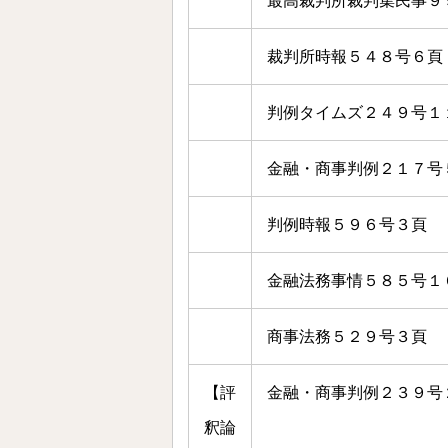
最高裁判所裁判集民事９
裁判所時報５４８号６頁
判例タイムズ２４９号１
金融・商事判例２１７号
判例時報５９６号３頁
金融法務事情５８５号１
商事法務５２９号３頁
【評
金融・商事判例２３９号
釈論