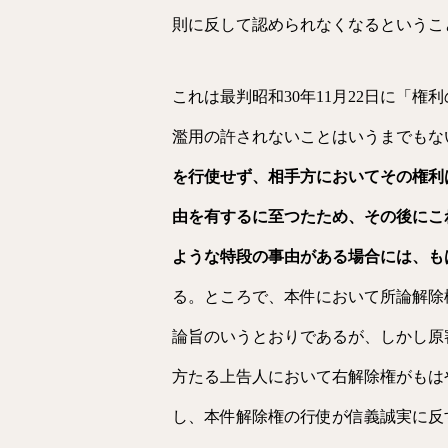
則に反して認められなくなるというこ
これは最判昭和30年11月22日に「
権利
濫用の許されないことは
いうまでもな
を行使せず、相手
方においてその権利
由を有する
に至つたため、その後にこ
よう
な特段の事由がある場合には、も
る。ところで、本件において所論解除
論旨のいうとおりであるが、しかし原
方たる上告人において右解除権がもは
し、本件解除権の行使が信義誠実に反