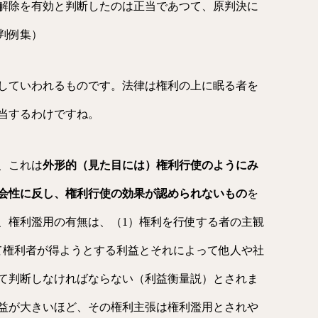
解除を有効と判
断したのは正当であつて、原判決に
判例集）
していわれるものです。法律は権利の上に眠る者を
当するわけですね。
、これは
外形的（見た目には）権利行使のようにみ
会性に反し、権利行使の効果が認められないもの
を
、権利濫用の有無は、（1）権利を行使する者の主観
て権利者が得ようとする利益とそれによって他人や社
て判断しなければならない（利益衡量説）とされま
益が大きいほど、その権利主張は権利濫用とされや