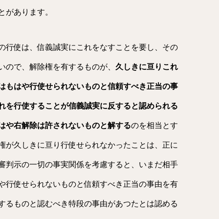
とがあります。
の行使は、信義誠実にこれをなすことを要し、その
いので、解除権を有するものが、
久しきに亘りこれ
はもはや行使せられないものと信頼すべき正当の事
れを行使することが信義誠実に反すると認められる
はや右解除は許されないものと解する
のを相当と
す
権が久しきに亘り行使せられなかったこと
は、正に
審判示の一切の事実関係を考慮する
と、いまだ相手
や行使せられないものと信頼
すべき正当の事由を有
するものと認むべき特
段の事由があつたとは認める