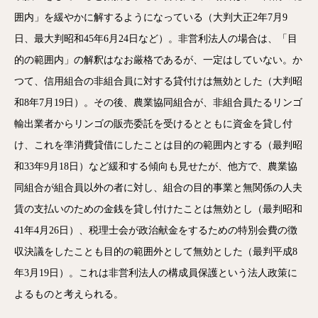
囲内」を緩やかに解するようになっている（大判大正2年7月9
日、最大判昭和45年6月24日など）。非営利法人の場合は、「目
的の範囲内」の解釈はなお厳格であるが、一定はしていない。か
つて、信用組合の非組合員に対する貸付けは無効とした（大判昭
和8年7月19日）。その後、農業協同組合が、非組合員たるリンゴ
輸出業者からリンゴの販売委託を受けるとともに資金を貸し付
け、これを準消費貸借にしたことは目的の範囲内とする（最判昭
和33年9月18日）など緩和する傾向も見せたが、他方で、農業協
同組合が組合員以外の者に対し、組合の目的事業と無関係の人夫
賃の支払いのための金銭を貸し付けたことは無効とし（最判昭和
41年4月26日）、税理士会が政治献金をするための特別会費の徴
収決議をしたことも目的の範囲外として無効とした（最判平成8
年3月19日）。これは非営利法人の構成員保護という法人政策に
よるものと考えられる。