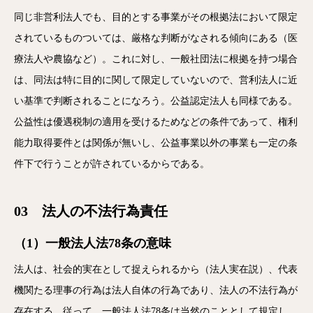
同じ非営利法人でも、目的とする事業がその根拠法において限定
されているものついては、厳格な判断がなされる傾向にある（医
療法人や農協など）。これに対し、一般社団法に根拠を持つ場合
は、同法は特に目的に関して限定していないので、営利法人に近
い基準で判断されることになろう。公益認定法人も同様である。
公益性は優遇税制の適用を受けるためなどの条件であって、権利
能力取得要件とは関係が無いし、公益事業以外の事業も一定の条
件下で行うことが許されているからである。
03 法人の不法行為責任
（1）一般法人法78条の意味
法人は、社会的実在として捉えられるから（法人実在説）、代表
機関たる理事の行為は法人自体の行為であり、法人の不法行為が
存在する。従って、一般法人法78条は当然のこととして規定し