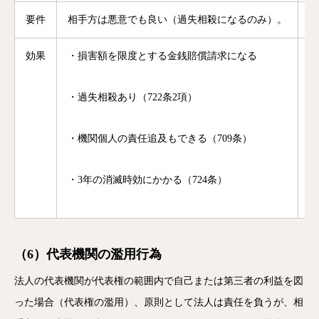
要件
相手方は悪意でも良い（過失相殺になるのみ）。
相
効果
・損害額を限度とする金銭賠償請求になる
・
・過失相殺あり（722条2項）
・
・機関個人の責任追及もできる（709条）
・
・3年の消滅時効にかかる（724条）
・
（6）代表機関の濫用行為
法人の代表機関が代表権の範囲内で自己または第三者の利益を図
った場合（代表権の濫用）、原則として法人は責任を負うが、相