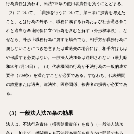
行為責任は負わず、民法715条の使用者責任を負うにとどまる。
（2）について、「職務を行うについて」第三者に損害を与えた
こと、とは行為の外形上、職務に属する行為および社会通念条こ
れと適当な牽連関係に立つ行為を含むと解す（外形標準説）。な
ぜなら、外形上職務行為に属する場合でも、相手方が職務行為に
属しないことにつき悪意または重過失の場合には、相手方はもは
や保護する必要はない。一般法人法78条は適用されない（最判昭
和50年7月14日）。（3）代表機関の行為が不法行為の一般的成立
要件（709条）を満たすことが必要である。すなわち、代表機関
の故意または過失、違法性、医療関係、被害者の損害が必要であ
る。
（3）一般法人法78条の効果
法人は、不法行為責任（損害賠償責任）を負う（一般法人法78
条）。加えて、機関個人も不法行為責任を負うかは問題である。