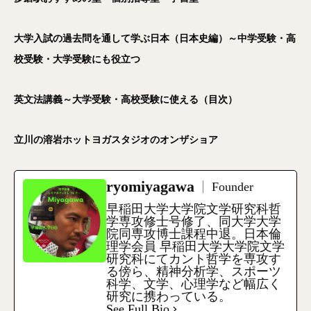
大学入試の過去問を通して学ぶ日本（日本史編）～中学受験・高
校受験・大学受験にも役立つ
英文法講義～大学受験・高校受験に使える（目次）
立川の溶岩ホットヨガスタジオのオンザショア
ryomiyagawa
Founder
早稲田大学大学院文学研究科哲
学専攻修士号修了、同大学大学
院同専攻博士課程中退。日本倫
理学会員 早稲田大学大学院文学
研究科にてカント哲学を専攻す
る傍ら、精神分析学、スポーツ
科学、文学、心理学など幅広く
研究に携わっている。
See Full Bio