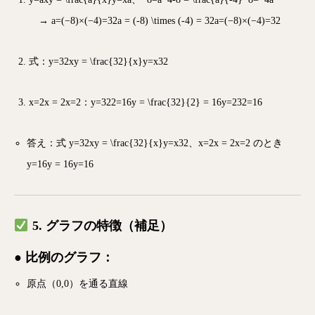
→
a=(−8)×(−4)=32a = (-8) \times (-4) = 32
a
=
(
−
8
)
×
(
−
4
)
=
32
式：
y=32xy = \frac{32}{x}
y
=
x
32
x=2x = 2
x
=
2
：
y=322=16y = \frac{32}{2} = 16
y
=
2
32
=
16
答え：式
y=32xy = \frac{32}{x}
y
=
x
32
、
x=2x = 2
x
=
2
のとき
y=16y = 16
y
=
16
5. グラフの特徴（補足）
● 比例のグラフ：
原点（0,0）を通る直線