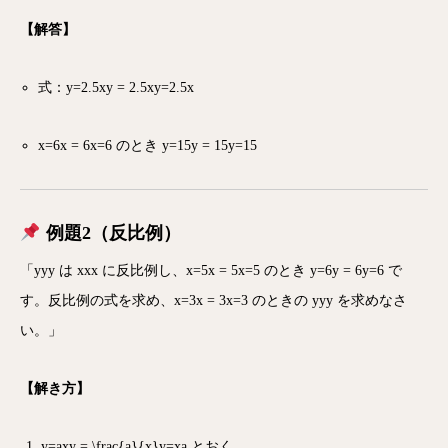
【解答】
式：
y=2.5xy = 2.5x
y
=
2.5
x
x=6x = 6
x
=
6
のとき
y=15y = 15
y
=
15
例題2（反比例）
「
yy
y
は
xx
x
に反比例し、
x=5x = 5
x
=
5
のとき
y=6y = 6
y
=
6
で
す。反比例の式を求め、
x=3x = 3
x
=
3
のときの
yy
y
を求めなさ
い。」
【解き方】
y=axy = \frac{a}{x}
y
=
x
a
とおく