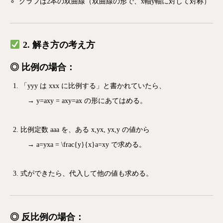
グラフは2本の双曲線（双曲線の形で、x軸y軸に対して対称）
2. 解き方の考え方
◎ 比例の場合：
「
yy
y
は
xx
x
に比例する」と書かれていたら、
→
y=axy = ax
y
=
a
x
の形にあてはめる。
比例定数
aa
a
を、ある
x,yx, y
x
,
y
の値から
→
a=yxa = \frac{y}{x}
a
=
x
y
で求める。
式ができたら、代入して他の値も求める。
◎ 反比例の場合：