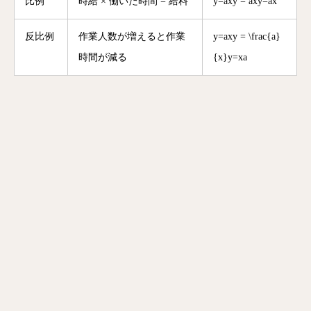
比例
時給 × 働いた時間 = 給料
y=axy = ax
y
=
a
x
反比例
作業人数が増えると作業
y=axy = \frac{a}
時間が減る
{x}
y
=
x
a