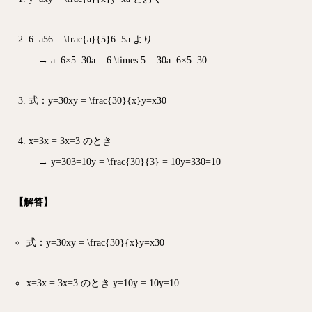
6=a56 = \frac{a}{5}
6
=
5
a
より
→
a=6×5=30a = 6 \times 5 = 30
a
=
6
×
5
=
30
式：
y=30xy = \frac{30}{x}
y
=
x
30
x=3x = 3
x
=
3
のとき
→
y=303=10y = \frac{30}{3} = 10
y
=
3
30
=
10
【解答】
式：
y=30xy = \frac{30}{x}
y
=
x
30
x=3x = 3
x
=
3
のとき
y=10y = 10
y
=
10