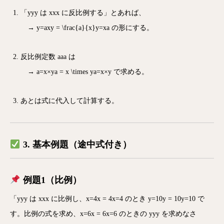
「
yy
y
は
xx
x
に反比例する」とあれば、
→
y=axy = \frac{a}{x}
y
=
x
a
の形にする。
反比例定数
aa
a
は
→
a=x×ya = x \times y
a
=
x
×
y
で求める。
あとは式に代入して計算する。
3. 基本例題（途中式付き）
例題1（比例）
「
yy
y
は
xx
x
に比例し、
x=4x = 4
x
=
4
のとき
y=10y = 10
y
=
10
で
す。比例の式を求め、
x=6x = 6
x
=
6
のときの
yy
y
を求めなさ