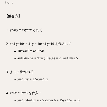
い。」
【解き方】
y=axy = ax
y
=
a
x
とおく
x=4,y=10x = 4, y = 10
x
=
4
,
y
=
10
を代入して
→
10=4a10 = 4a
10
=
4
a
→
a=104=2.5a = \frac{10}{4} = 2.5
a
=
4
10
=
2.5
よって比例の式：
→
y=2.5xy = 2.5x
y
=
2.5
x
x=6x = 6
x
=
6
を代入：
→
y=2.5×6=15y = 2.5 \times 6 = 15
y
=
2.5
×
6
=
15