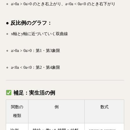
a>0a > 0
a
>
0
のとき右上がり、
a<0a < 0
a
<
0
のとき右下がり
● 反比例のグラフ：
x軸とy軸に近づいていく双曲線
a>0a > 0
a
>
0
：第1・第3象限
a<0a < 0
a
<
0
：第2・第4象限
補足：実生活の例
関数の
例
数式
種類