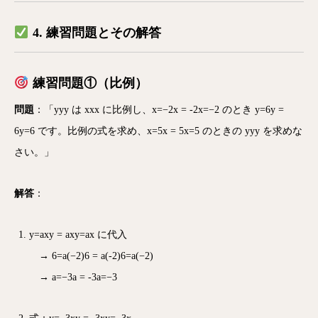
4. 練習問題とその解答
練習問題①（比例）
問題
：「
yy
y
は
xx
x
に比例し、
x=−2x = -2
x
=
−
2
のとき
y=6y =
6
y
=
6
です。比例の式を求め、
x=5x = 5
x
=
5
のときの
yy
y
を求めな
さい。」
解答
：
y=axy = ax
y
=
a
x
に代入
→
6=a(−2)6 = a(-2)
6
=
a
(
−
2
)
→
a=−3a = -3
a
=
−
3