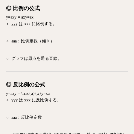
◎ 比例の公式
y=axy = ax
y
=
a
x
yy
y
は
xx
x
に比例する。
aa
a
：比例定数（傾き）
グラフは原点を通る直線。
◎ 反比例の公式
y=axy = \frac{a}{x}
y
=
x
a
yy
y
は
xx
x
に反比例する。
aa
a
：反比例定数