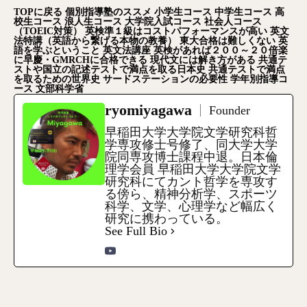
TOP
に戻る
個別指導塾のススメ
小学生コース
中学生コース
高
校生コース
浪人生コース
大学院入試コース
社会人コース
（TOEIC
対策）
英検準１級はコストパフォーマンスが高い
英文
法特講（英語から繋げる本物の教養）
東大合格は難しくない
英
語を学ぶということ
英文法講座
英検があれば２００～２０倍楽
に早慶・GMRCH
に合格できる
現代文には解き方がある
共通テ
ストや国立の記述テストで満点を取る日本史
共通テストで満点
を取るための世界史
サードステーションの必要性
学年別指導コ
ース
文部科学省
ryomiyagawa
Founder
早稲田大学大学院文学研究科哲
学専攻修士号修了、同大学大学
院同専攻博士課程中退。日本倫
理学会員 早稲田大学大学院文学
研究科にてカント哲学を専攻す
る傍ら、精神分析学、スポーツ
科学、文学、心理学など幅広く
研究に携わっている。
See Full Bio