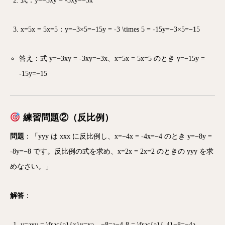
式：
y=−3xy = -3x
y
=
−
3
x
x=5x = 5
x
=
5
：
y=−3×5=−15y = -3 \times 5 = -15
y
=
−
3
×
5
=
−
15
答え：式
y=−3xy = -3x
y
=
−
3
x
、
x=5x = 5
x
=
5
のとき
y=−15y =
-15
y
=
−
15
練習問題②（反比例）
問題
：「
yy
y
は
xx
x
に反比例し、
x=−4x = -4
x
=
−
4
のとき
y=−8y =
-8
y
=
−
8
です。反比例の式を求め、
x=2x = 2
x
=
2
のときの
yy
y
を求
めなさい。」
解答
：
y=axy = \frac{a}{x}
y
=
x
a
、
−8=a−4-8 = \frac{a}{-4}
−
8
=
−4
a