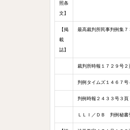
照条
文】
【掲
最高裁判所民事判例集７
載
誌】
裁判所時報１７２９号２
判例タイムズ１４６７号
判例時報２４３３号３頁
ＬＬＩ／ＤＢ 判例秘書