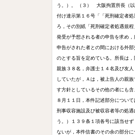
う。）。 （３） 大阪拘置所長（
付け達示第１６号「「死刑確定者処
ろ，その別紙「死刑確定者処遇規程
発受が予想される者の申告を求め，
申告がされた者との間における外部
のとする旨を定めている。所長は，
親族３８名，弁護士１４名及び友人
していたが，Ａは，被上告人の親族
す方針としているその他の者にも含
８月１１日，本件記述部分について
刑事収容施設及び被収容者等の処遇
う。）１３９条１項各号に該当せず
ないが，本件信書のその余の部分に