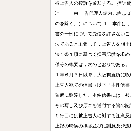
被上告人の控訴を棄却する。 控訴
理 由 上告代理人舘内比佐志ほ
のを除く。）について １ 本件は
書の一部について受信を許さないこ
法であると主張して，上告人を相手
法１条１項に基づく損害賠償を求め
係等の概要は，次のとおりである。
１年６月３日以降，大阪拘置所に収
上告人宛ての信書（以下「本件信書
置所に到達した。本件信書には，被
その写し及び原本を送付する旨の記
９行目には被上告人に対する謝意及
上記の時候の挨拶並びに謝意及び激