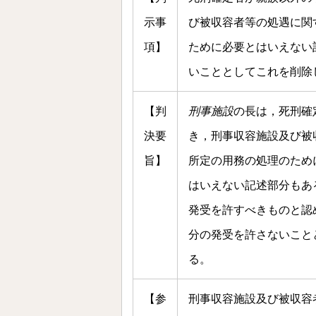
示事
び被収容者等の処遇に関
項】
ために必要とはいえない
いこととしてこれを削除
【判
刑事施設
の長は，死刑確
決要
き，刑事収容施設及び被
旨】
所定の用務の処理のため
はいえない記述部分もあ
発受を許すべきものと認
分の発受を許さないこと
る。
【参
刑事収容施設及び被収容