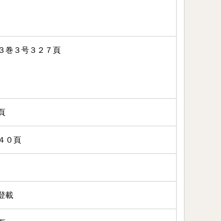
３巻３号３２７頁
頁
４０頁
登載