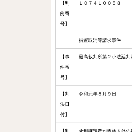
【判
Ｌ０７４１００５８
例番
号】
措置取消等請求事件
【事
最高裁判所第２小法廷判
件番
号】
【判
令和元年８月９日
決日
付】
【判
死刑確定者が親族以外の