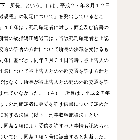
以下「所長」という。）は，平成２７年３月１２日
遇規程」の制定について」を発出しているとこ
」１６条は，死刑確定者に対し，面会及び信書の
所管の統括矯正処遇官は，当該死刑確定者と上記
交通の許否の方針について所長の決裁を受けるも
同条に基づき，同年７月３１日当時，被上告人の
１名について被上告人との外部交通を許す方針と
ではなく，所長が被上告人との間の外部交通を許
まれていなかった。 （４） 所長は，平成２７年
は，死刑確定者に発受を許す信書について定めた
に関する法律（以下「刑事収容施設法」とい
，同条２項により受信を許すべき事情も認められ
ついては，同条１項２号に該当すると判断した。