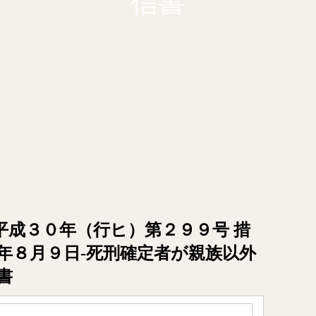
信書
平成３０年（行ヒ）第２９９号 措
年８月９日-死刑確定者が親族以外
書