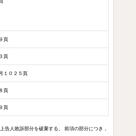
頁
９頁
３頁
号１０２５頁
８頁
９頁
部分を破棄する。 前項の部分につき，