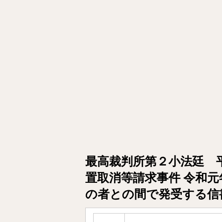
最高裁判所第２小法廷 
置取消等請求事件 令和元
の者との間で発受する信