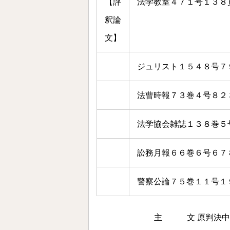
【評
法学教室４７１号１３８
釈論
文】
ジュリスト１５４８号７
法曹時報７３巻４号８２
法学協会雑誌１３８巻５
訟務月報６６巻６号６７
警察公論７５巻１１号１
主 文 原判決中上告人敗訴