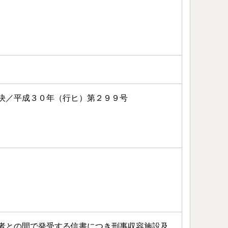
決／平成３０年（行ヒ）第２９９号
者との間で発受する信書につき刑事収容施設及