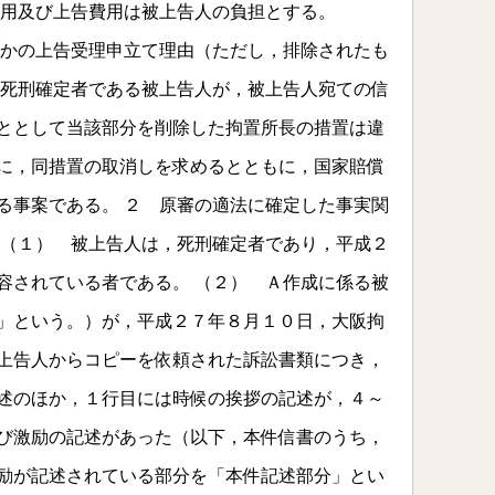
費用及び上告費用は被上告人の負担とする。
かの上告受理申立て理由（ただし，排除されたも
，死刑確定者である被上告人が，被上告人宛ての信
ととして当該部分を削除した拘置所長の措置は違
に，同措置の取消しを求めるとともに，国家賠償
る事案である。 ２ 原審の適法に確定した事実関
 （１） 被上告人は，死刑確定者であり，平成２
容されている者である。 （２） Ａ作成に係る被
」という。）が，平成２７年８月１０日，大阪拘
上告人からコピーを依頼された訴訟書類につき，
述のほか，１行目には時候の挨拶の記述が，４～
び激励の記述があった（以下，本件信書のうち，
励が記述されている部分を「本件記述部分」とい