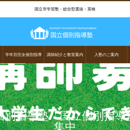
国立市学習塾・総合型選抜・英検
学年別完全個別指導
講師紹介と教室案内
入塾のご案内
個別指導塾「国立個別指導
集中