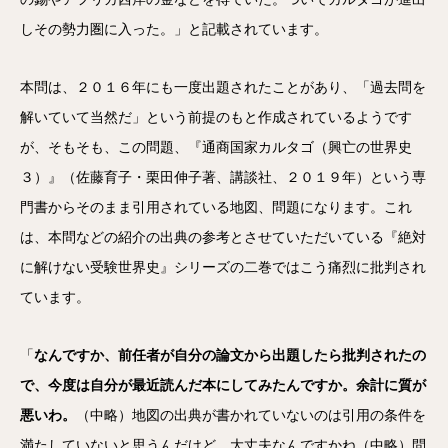
しその勢力圏に入った。」と記載されています。
本問は、２０１６年にも一度出題されたことがあり、「過去問を
解いていて当然だ」という前提のもと作成されているようです
が、そもそも、この問題、『通商国家カルタゴ（興亡の世界史
３）』（佐藤育子・栗田伸子著、講談社、２０１９年）という専
門書からそのまま引用されている地図、問題になります。これ
は、本問などの紹介の出典の参考とさせていただいている『絶対
に解けない受験世界史』シリーズの二巻ではこう痛烈に批判され
ています。
「
なんですか、前任者が自分の論文から出題したら批判されたの
で、今度は自分が最近読んだ本にしてみたんですか。余計に質が
悪いわ。
（中略）地図の出典が書かれていないのは引用の条件を
満たしていないと思うんだけど、大丈夫なんですかね（中略）問