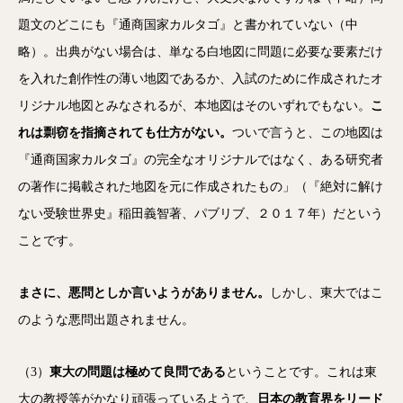
題文のどこにも『通商国家カルタゴ』と書かれていない（中
略）。出典がない場合は、単なる白地図に問題に必要な要素だけ
を入れた創作性の薄い地図であるか、入試のために作成されたオ
リジナル地図とみなされるが、本地図はそのいずれでもない。
こ
れは剽窃を指摘されても仕方がない。
ついで言うと、この地図は
『通商国家カルタゴ』の完全なオリジナルではなく、ある研究者
の著作に掲載された地図を元に作成されたもの」（『絶対に解け
ない受験世界史』稲田義智著、パブリブ、２０１７年）だという
ことです。
まさに、悪問としか言いようがありません。
しかし、東大ではこ
のような悪問出題されません。
（3）
東大の問題は極めて良問である
ということです。これは東
大の教授等がかなり頑張っているようで、
日本の教育界をリード