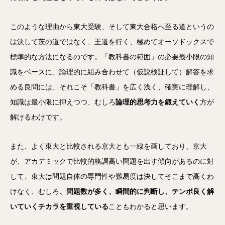
このような理由から東大受験、そして東大合格へ至る道というの
は決して茨の道ではなく、王道を行く、極めてオーソドックスで
標準的な方法になるのです。「教科書の範囲」の必要最小限の知
識をベースに、論理的に組み合わせて（仮説検証して）解答を求
める良問には、それこそ「教科書」を広く浅く、確実に理解し、
知識は最小限に抑えつつ、むしろ
論理的思考力を鍛えていく
方が
解けるわけです。
また、よく東大と比較される京大とも一線を画しており、京大
が、アカデミックで比較的格調高い問題を出す傾向があるのに対
して、東大は問題自体の専門性や難易度は決してそこまで高くわ
けなく、むしろ
、問題数が多く、瞬間的に判断し、テンポ良く解
いていくチカラを重視している
こともわかると思います。