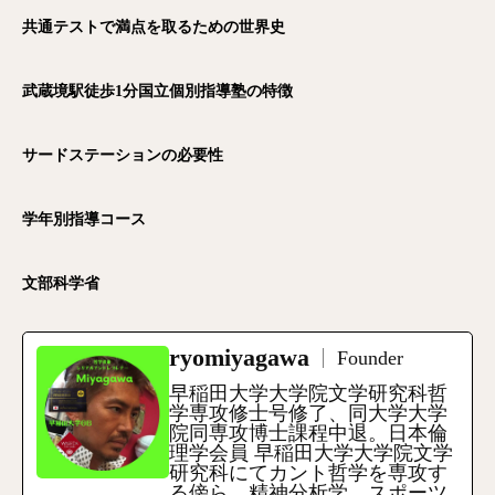
共通テストで満点を取るための世界史
武蔵境駅徒歩1
分国立個別指導塾の特徴
サードステーションの必要性
学年別指導コース
文部科学省
ryomiyagawa
Founder
早稲田大学大学院文学研究科哲
学専攻修士号修了、同大学大学
院同専攻博士課程中退。日本倫
理学会員 早稲田大学大学院文学
研究科にてカント哲学を専攻す
る傍ら、精神分析学、スポーツ