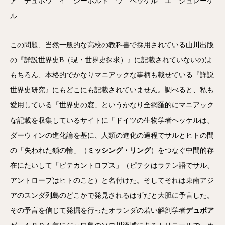
ア デュボワ イ シーボルト ウ ヘッケル エ シュレーゲ
ル
この問題、当然一般的な高校の教科書で採用されている山川出版
の『詳説世界史B（現・世界史探求）』に記載されていないのは
もちろん、本格的でかなりマニアックな事柄も載せている『詳説
世界史研究』にもどこにも記載されていません。調べると、私も
愛用している「世界史の窓」というかなり全網羅的にマニアック
な記載を収集しているサイトに「ドイツの生物学者ヘッケルは、
ダーウィンの進化論を基に、人類の進化の過程でサルとヒトの間
の「失われた鎖の輪」（
ミッシング・リング
）をつなぐ中間的存
在にたいして「ピテカントロプス」（ピテクはラテン語でサル、
アントロープはヒトのこと）と名付けた。そしてそれは東南アジ
アのスンダ列島のどこかで発見されるはずだと大胆に予言した。
その予言を信じて発掘を行ったオランダの若い解剖学者
デュボア