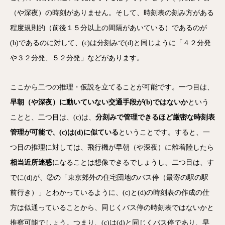
（や深夜）の時刻がありません。そして、時刻表の刻み方がある
程度規則的（前後１５分以上の間隔があいている）であるのが
(b)であるのに対して、(c)は分刻みで(d)と同じように「４２分発
や３２分発、５２分発」などがあります。
ここから二つの推理・仮説を立てることが可能です。一つ目は、
早朝（や深夜）に動いていない交通手段が(b)ではないか
という
ことと、二つ目は、(c)は、
分刻みで管理できるほど厳密な時刻表
管理が可能で、(c)は(d)に似ている
ということです。すると、一
つ目の推理に対しては、飛行機が早朝（や深夜）に離着陸したら
相当近所迷惑
になることは想像できるでしょうし、二つ目は、す
でに(d)が、②の「東京郊外の住宅団地のバス停（最寄の駅の駅
前行き）」とわかっているように、(c)と(d)の時刻表の作成の仕
方は似通っていることから、同じくバス停の時刻表ではないかと
推察可能でしょう。つまり、(c)は(d)と同じくバス停であり、早