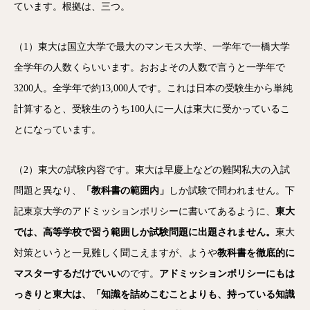
ています。根拠は、三つ。
（1）東大は国立大学で最大のマンモス大学、一学年で一橋大学
全学年の人数くらいいます。おおよその人数で言うと一学年で
3200人。全学年で約13,000人です。これは日本の受験生から単純
計算すると、受験生のうち100人に一人は東大に受かっているこ
とになっています。
（2）東大の試験内容です。東大は早慶上などの難関私大の入試
問題と異なり、
「教科書の範囲内」
しか試験で問われません。下
記東京大学のアドミッションポリシーに書いてあるように、
東大
では、高等学校で習う範囲しか試験問題に出題されません。
東大
対策というと一見難しく聞こえますが、ようや
教科書を徹底的に
マスターするだけでいい
のです。
アドミッションポリシーにもは
っきりと東大は、「知識を詰めこむことよりも、持っている知識