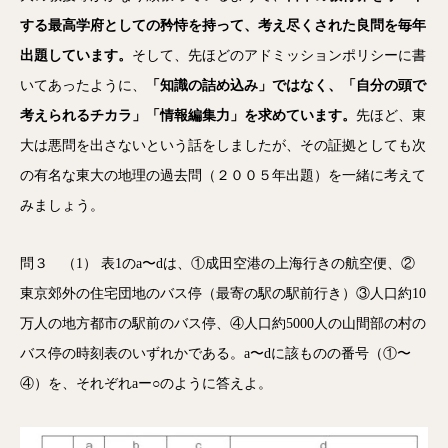
する最高学府としての矜恃を持って、考え尽くされた良問を毎年
出題しています。
そして、先ほどのアドミッションポリシーに書
いてあったように、
「知識の詰め込み」ではなく、「自分の頭で
考えられるチカラ」「情報編集力」を求めています。
先ほど、東
大は悪問を出さないという話をしましたが、その証拠としても次
の有名な東大の地理の過去問（２００５年出題）を一緒に考えて
みましょう。
問３ （1） 表1のa〜dは、①成田空港の上海行きの航空便、②
東京郊外の住宅団地のバス停（最寄の駅の駅前行き）③人口約10
万人の地方都市の駅前のバス停、④人口約5000人の山間部の村の
バス停の時刻表のいずれかである。a〜dに該ものの番号（①〜
④）を、それぞれaー○のように答えよ。