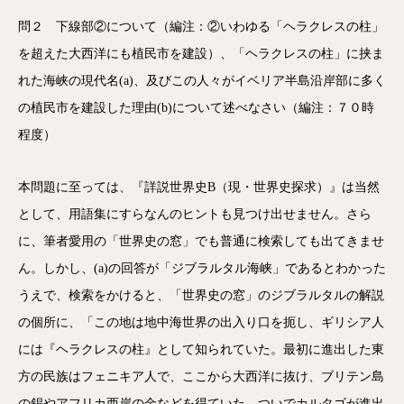
問２ 下線部②について（編注：②いわゆる「ヘラクレスの柱」
を超えた大西洋にも植民市を建設）、「ヘラクレスの柱」に挟ま
れた海峡の現代名(a)、及びこの人々がイベリア半島沿岸部に多く
の植民市を建設した理由(b)について述べなさい（編注：７０時
程度）
本問題に至っては、『詳説世界史B（現・世界史探求）』は当然
として、用語集にすらなんのヒントも見つけ出せません。さら
に、筆者愛用の「世界史の窓」でも普通に検索しても出てきませ
ん。しかし、(a)の回答が「ジブラルタル海峡」であるとわかった
うえで、検索をかけると、「世界史の窓」のジブラルタルの解説
の個所に、「この地は地中海世界の出入り口を扼し、ギリシア人
には『ヘラクレスの柱』として知られていた。最初に進出した東
方の民族はフェニキア人で、ここから大西洋に抜け、ブリテン島
の錫やアフリカ西岸の金などを得ていた。ついでカルタゴが進出