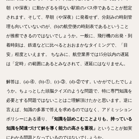
朝（や深夜）に動かざるを得ない駅前のバス停であることが想定
されます。そして、早朝（や深夜）に発着せず、分刻みの時刻管
理も向いていないのが、(b)の航空便の時刻表であるということ
が推察できるのではないでしょうか。一般に、飛行機の出発・到
着時刻は、鉄道などに比べるとおおまかなタイミングで、「目
安」程度といえます。 ちなみに、航空業界では15分以内の遅延
は「定時」の範囲にあるとみなされて、遅延にはなりません。
解答は、(a)-④、(b)-①、(c)-③、(d)-②です。いかがでしたでしょ
うか。ちょっとした頭脳クイズのような問題で、特に専門知識を
必要とする問題ではないことはご理解頂けたかと思います。逆に
言えば、知識の多寡で答えを求めるのではなく、アドミッション
ポリシーにある通り、
「知識を詰めこむことよりも、持っている
知識を関連づけて解を導く能力の高さを重視」
ということが如実
にわかる問題となっているのではないでしょうか。