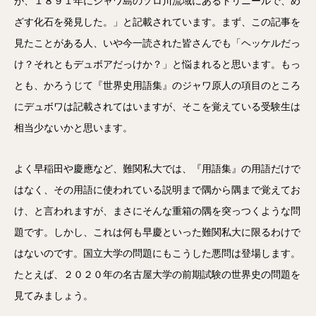
が、１８９１年にジャワ島のソロ川流域にあるトリニールで、め
ざす化石を発見した。」と記載されています。まず、この記事を
見たことがある人、いや今一読された皆さんでも「ヘッケルだっ
け？それともデュボアだっけか？」と悩まれると思います。もっ
とも、かろうじて『世界史用語集』のジャワ原人の項目のところ
にデュボワは記載されてはいますが、そこを覚えている受験生は
相当少ないかと思います。
よく早稲田や慶應など、難関私大では、『用語集』の用語だけで
はなく、その用語に使われている説明まで隅から隅まで覚えてお
け、と言われますが、まさにそんな重箱の隅を突っつくような問
題です。しかし、これは何も早慶といった難関私大に限るわけで
はないのです。国立大学の問題にもこうした悪問は登場します。
たとえば、２０２０年の名古屋大学の前期試験の世界史の問題を
見てみましょう。