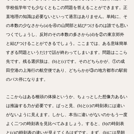
学校低学年でも少なくともこの問題を答えることができます。正
直地理の知識は必要ないといって過言はありません。単純に、そ
の本数の少なさから(a)を④の山間部と結びつけるのは誰でも思い
つくでしょうし、反対のその本数の多さから(d)を②の東京郊外
と結びつけることができるでしょう。ここまでは、ある意味簡単
すぎる問題というだけで話が終わってしまいます。問題はここら
先です。残る選択肢は、(b)と(c)です。そのどちらかが、①の成
田空港の上海行の航空便であり、どちらかが③の地方都市の駅前
のバス停になります。
ここからはある種頭の体操というか、ちょっとした想像力あるい
は推論する力が必要です。ぱっと見、(b)と(c)の時刻表には違い
がないように見えます。しかし、本当に違いがないのかもう一度
よく二つの時刻表を見比べてみましょう。すると、(b)の時刻表
と(c)の時刻表の違いが見えてくるはずです。まず、(b)には早朝