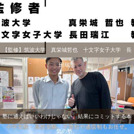
【監修】筑波大学 真栄城哲也 十文字女子大学 長
田瑞恵
塾に通えばいいわけじゃない。結果にコミットする本
気の塾。