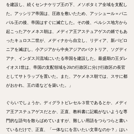
を建設し、続くセンナケリブ王の下、メソポタミア全域を支配し
た。アッシリア帝国は、圧政を敷いたため、アッシュール＝バニ
パル王の後、帝国はすぐに滅亡した。その後、ペルシス地方から
起こったアケメネス朝は、メディア王アステュアゲスの婿でもあ
ったキュロス二世が、メディナから自立し、リディア、新バビロ
ニアを滅ぼし、小アジアから中央アジアのバクトリア、ソグディ
アナ、インダス川流域にいたる帝国を建設した。最盛期の王ダレ
イオス1世は、帝国の支配領域を20の行政区に分け行政区の長官
としてサトラップを置いた。また、アケメネス朝では、スサに都
がおかれ、王の道などを築いた。」
ぐらいでしょうか。ディグラトピレセル３世であるとか、メディ
ア王アステュアゲスだとか、正直、教科書に記載がないような専
門的な語句を散らばめていますが、難しい用語をつらつらと書い
ているだけで、正直、「一体なにを言いたい文章なのか？」はい