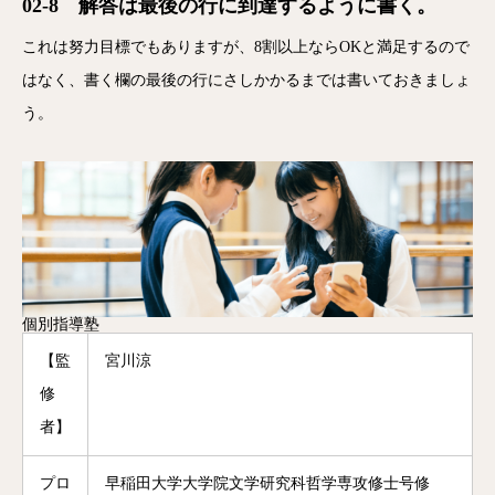
02-8 解答は最後の行に到達するように書く。
これは努力目標でもありますが、8割以上ならOKと満足するので
はなく、書く欄の最後の行にさしかかるまでは書いておきましょ
う。
個別指導塾
【監
宮川涼
修
者】
プロ
早稲田大学大学院文学研究科哲学専攻修士号修