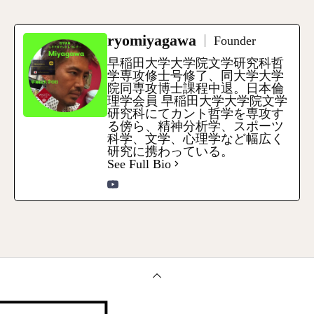
ryomiyagawa
Founder
早稲田大学大学院文学研究科哲
学専攻修士号修了、同大学大学
院同専攻博士課程中退。日本倫
理学会員 早稲田大学大学院文学
研究科にてカント哲学を専攻す
る傍ら、精神分析学、スポーツ
科学、文学、心理学など幅広く
研究に携わっている。
See Full Bio