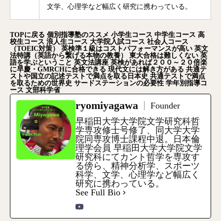
文学、心理学など幅広く研究に携わっている。
TOP
に戻る
個別指導塾のススメ
小学生コース
中学生コース
高
校生コース
浪人生コース
大学院入試コース
社会人コース
（TOEIC
対策）
英検準１級はコストパフォーマンスが高い
英文
法特講（英語から繋げる本物の教養）
東大合格は難しくない
英
語を学ぶということ
英文法講座
英検があれば２００～２０倍楽
に早慶・GMRCH
に合格できる
現代文には解き方がある
共通テ
ストや国立の記述テストで満点を取る日本史
共通テストで満点
を取るための世界史
サードステーションの必要性
学年別指導コ
ース
文部科学省
ryomiyagawa
Founder
早稲田大学大学院文学研究科哲
学専攻修士号修了、同大学大学
院同専攻博士課程中退。日本倫
理学会員 早稲田大学大学院文学
研究科にてカント哲学を専攻す
る傍ら、精神分析学、スポーツ
科学、文学、心理学など幅広く
研究に携わっている。
See Full Bio