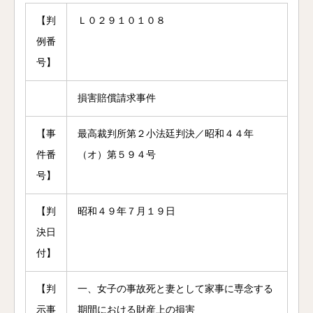
【判
Ｌ０２９１０１０８
例番
号】
損害賠償請求事件
【事
最高裁判所第２小法廷判決／昭和４４年
件番
（オ）第５９４号
号】
【判
昭和４９年７月１９日
決日
付】
【判
一、女子の事故死と妻として家事に専念する
示事
期間における財産上の損害