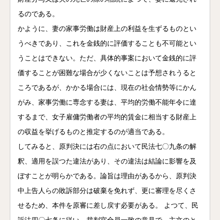
るのである。
かように、妻の家事労働は財産上の利益を生ずるものとい
うべきであり、これを金銭的に評価することも不可能とい
うことはできない。ただ、具体的事案において金銭的に評
価することが困難な場合が少くないことは予想されうると
ころであるが、かかる場合には、現在の社会情勢等にかん
がみ、家事労働に専念する妻は、平均的労働不能年令に達
するまで、女子雇傭労働者の平均的賃金に相当する財産上
の収益を挙げるものと推定するのが適当である。
してみると、原判決には右の点において民法七〇九条の解
釈、適用を誤つた違法があり、その違法は結論に影響を及
ぼすことが明らかである。論旨は理由があるから、原判決
中上告人らの敗訴部分は破棄を免れず、更に審理を尽くさ
せるため、本件を原審に差し戻す必要がある。 よつて、民