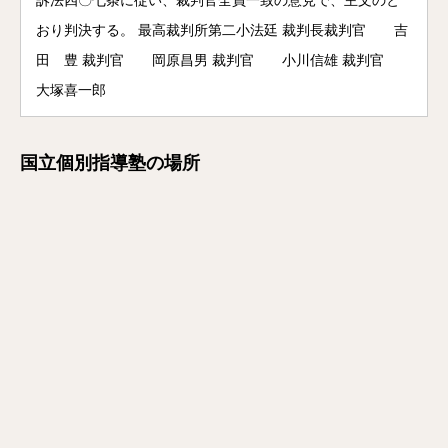
訴法四〇七条に従い、裁判官全員一致の意見で、主文のと
おり判決する。 最高裁判所第二小法廷 裁判長裁判官 吉
田 豊 裁判官 岡原昌男 裁判官 小川信雄 裁判官
大塚喜一郎
国立個別指導塾の場所