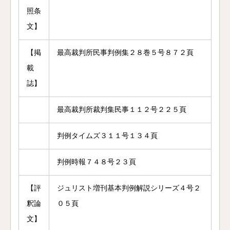
照条
文】
【掲
最高裁判所民事判例集２８巻５号８７２頁
載
誌】
最高裁判所裁判集民事１１２号２２５頁
判例タイムズ３１１号１３４頁
判例時報７４８号２３頁
【評
ジュリスト増刊基本判例解説シリーズ４号２
釈論
０５頁
文】