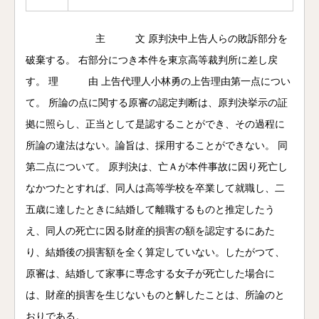
主 文 原判決中上告人らの敗訴部分を
破棄する。 右部分につき本件を東京高等裁判所に差し戻
す。 理 由 上告代理人小林勇の上告理由第一点につい
て。 所論の点に関する原審の認定判断は、原判決挙示の証
拠に照らし、正当として是認することができ、その過程に
所論の違法はない。論旨は、採用することができない。 同
第二点について。 原判決は、亡Ａが本件事故に因り死亡し
なかつたとすれば、同人は高等学校を卒業して就職し、二
五歳に達したときに結婚して離職するものと推定したう
え、同人の死亡に因る財産的損害の額を認定するにあた
り、結婚後の損害額を全く算定していない。したがつて、
原審は、結婚して家事に専念する女子が死亡した場合に
は、財産的損害を生じないものと解したことは、所論のと
おりである。