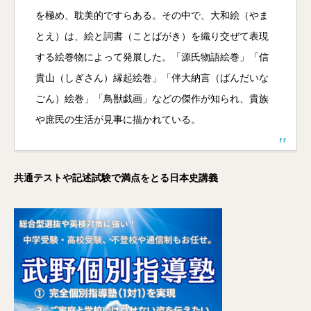
を極め、耽美的ですらある。その中で、大和絵（やま
とえ）は、絵と詞書（ことばがき）を織り交ぜて表現
する絵巻物によって発展した。「源氏物語絵巻」「信
貴山（しぎさん）縁起絵巻」「伴大納言（ばんだいな
ごん）絵巻」「鳥獣戯画」などの傑作が知られ、貴族
や庶民の生活が見事に描かれている。
共通テストや記述試験で満点をとる日本史講義