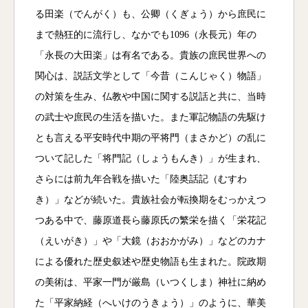
る田楽（でんがく）も、公卿（くぎょう）から庶民に
まで熱狂的に流行し、なかでも1096（永長元）年の
「永長の大田楽」は有名である。貴族の庶民世界への
関心は、説話文学として「今昔（こんじゃく）物語」
の対策を生み、仏教や中国に関する説話と共に、当時
の武士や庶民の生活を描いた。また軍記物語の先駆け
とも言える平安時代中期の平将門（まさかど）の乱に
ついて記した「将門記（しょうもんき）」が生まれ、
さらには前九年合戦を描いた「陸奥話記（むすわ
き）」などが続いた。貴族社会が転換期をむっかえつ
つある中で、藤原道長ら藤原氏の繁栄を描く「栄花記
（えいがき）」や「大鏡（おおかがみ）」などのカナ
による優れた歴史叙述や歴史物語も生まれた。院政期
の美術は、平家一門が厳島（いつくしま）神社に納め
た「平家納経（へいけのうきょう）」のように、華美