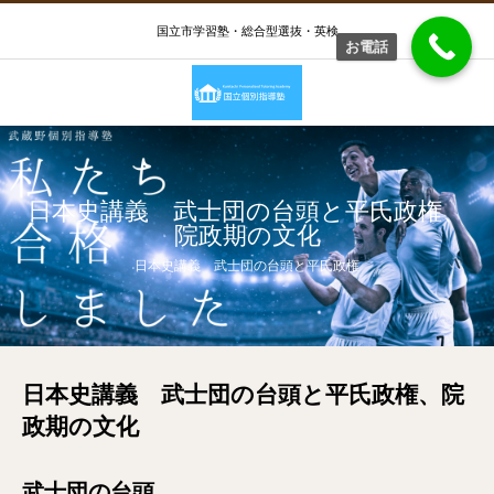
国立市学習塾・総合型選抜・英検
お電話
日本史講義 武士団の台頭と平氏政権、
院政期の文化
日本史講義 武士団の台頭と平氏政権
日本史講義 武士団の台頭と平氏政権、院
政期の文化
武士団の台頭