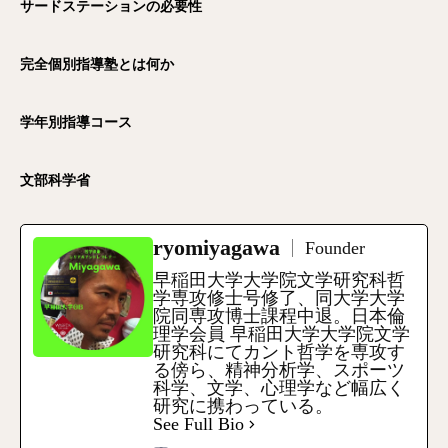
サードステーションの必要性
完全個別指導塾とは何か
学年別指導コース
文部科学省
ryomiyagawa
Founder
早稲田大学大学院文学研究科哲
学専攻修士号修了、同大学大学
院同専攻博士課程中退。日本倫
理学会員 早稲田大学大学院文学
研究科にてカント哲学を専攻す
る傍ら、精神分析学、スポーツ
科学、文学、心理学など幅広く
研究に携わっている。
See Full Bio