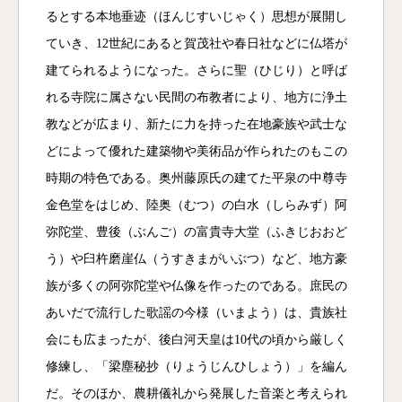
るとする本地垂迹（ほんじすいじゃく）思想が展開し
ていき、12世紀にあると賀茂社や春日社などに仏塔が
建てられるようになった。さらに聖（ひじり）と呼ば
れる寺院に属さない民間の布教者により、地方に浄土
教などが広まり、新たに力を持った在地豪族や武士な
どによって優れた建築物や美術品が作られたのもこの
時期の特色である。奥州藤原氏の建てた平泉の中尊寺
金色堂をはじめ、陸奥（むつ）の白水（しらみず）阿
弥陀堂、豊後（ぶんご）の富貴寺大堂（ふきじおおど
う）や臼杵磨崖仏（うすきまがいぶつ）など、地方豪
族が多くの阿弥陀堂や仏像を作ったのである。庶民の
あいだで流行した歌謡の今様（いまよう）は、貴族社
会にも広まったが、後白河天皇は10代の頃から厳しく
修練し、「梁塵秘抄（りょうじんひしょう）」を編ん
だ。そのほか、農耕儀礼から発展した音楽と考えられ