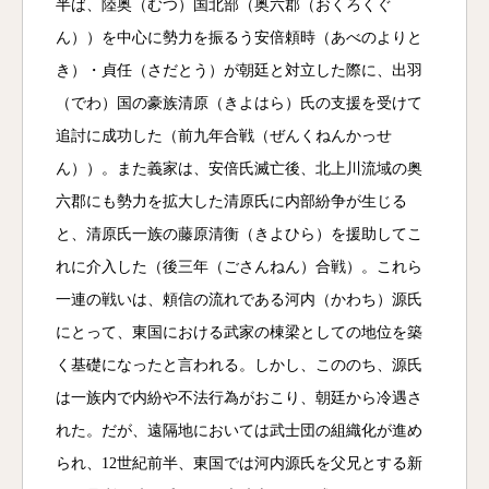
半ば、陸奥（むつ）国北部（奥六郡（おくろくぐ
ん））を中心に勢力を振るう安倍頼時（あべのよりと
き）・貞任（さだとう）が朝廷と対立した際に、出羽
（でわ）国の豪族清原（きよはら）氏の支援を受けて
追討に成功した（前九年合戦（ぜんくねんかっせ
ん））。また義家は、安倍氏滅亡後、北上川流域の奥
六郡にも勢力を拡大した清原氏に内部紛争が生じる
と、清原氏一族の藤原清衡（きよひら）を援助してこ
れに介入した（後三年（ごさんねん）合戦）。これら
一連の戦いは、頼信の流れである河内（かわち）源氏
にとって、東国における武家の棟梁としての地位を築
く基礎になったと言われる。しかし、こののち、源氏
は一族内で内紛や不法行為がおこり、朝廷から冷遇さ
れた。だが、遠隔地においては武士団の組織化が進め
られ、12世紀前半、東国では河内源氏を父兄とする新