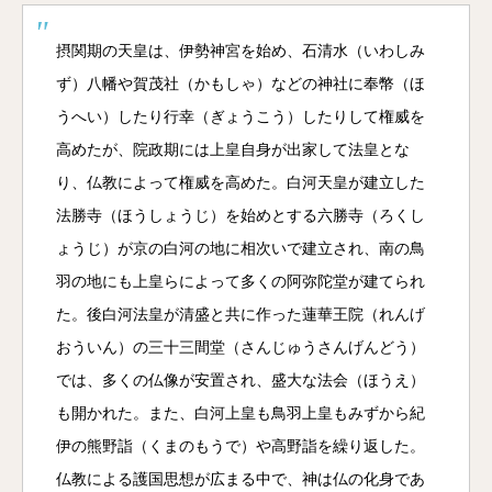
摂関期の天皇は、伊勢神宮を始め、石清水（いわしみ
ず）八幡や賀茂社（かもしゃ）などの神社に奉幣（ほ
うへい）したり行幸（ぎょうこう）したりして権威を
高めたが、院政期には上皇自身が出家して法皇とな
り、仏教によって権威を高めた。白河天皇が建立した
法勝寺（ほうしょうじ）を始めとする六勝寺（ろくし
ょうじ）が京の白河の地に相次いで建立され、南の鳥
羽の地にも上皇らによって多くの阿弥陀堂が建てられ
た。後白河法皇が清盛と共に作った蓮華王院（れんげ
おういん）の三十三間堂（さんじゅうさんげんどう）
では、多くの仏像が安置され、盛大な法会（ほうえ）
も開かれた。また、白河上皇も鳥羽上皇もみずから紀
伊の熊野詣（くまのもうで）や高野詣を繰り返した。
仏教による護国思想が広まる中で、神は仏の化身であ