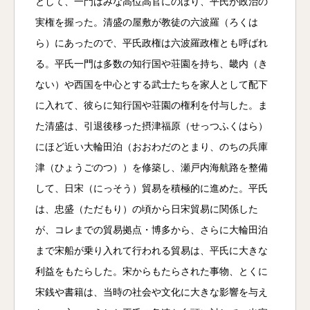
として、一門はみな高位高官にのぼり、平氏が政治の
実権を握った。清盛の屋敷が教徒の六波羅（ろくは
ら）にあったので、平氏政権は六波羅政権とも呼ばれ
る。平氏一門は多数の知行国や荘園を持ち、畿内（き
ない）や西国を中心とする武士たちを家人として配下
に入れて、彼らに知行国や荘園の権利を付与した。ま
た清盛は、引退後移った摂津福原（せっつふくはら）
にほど近い大輪田泊（おおわだのとまり、のちの兵庫
津（ひょうごのつ））を修築し、瀬戸内海航路を整備
して、日宋（にっそう）貿易を積極的に進めた。平氏
は、忠盛（ただもり）の頃から日宋貿易に関係した
が、コレまでの貿易拠点・博多から、さらに大輪田泊
まで宋船が乗り入れて行われる貿易は、平氏に大きな
利益をもたらした。宋からもたらされた事物、とくに
宋銭や書籍は、当時の社会や文化に大きな影響を与え