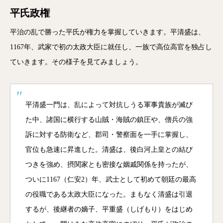
平氏政権
平治の乱で勝った平氏が権力を掌握していきます。平清盛は、
1167年、武家で初の太政大臣に就任し、一族で高位高官を独占し
ていきます。その様子を見てみましょう。
平清盛一門は、乱によって対抗しうる軍事貴族が滅び
た中、諸国に横行する山賊・海賊の鎮圧や、僧兵の強
訴に対する防衛など、郡司・警察面を一手に掌握し、
官位も急速に昇進した。清盛は、後白河上皇との結び
つきを強め、摂関家とも密接な姻戚関係を持ったが、
ついに1167（仁安2）年、武士として初めて朝廷の最高
の役職である太政大臣になった。まもなく清盛は引退
するが、後継者の嫡子、平重盛（しげもり）をはじめ