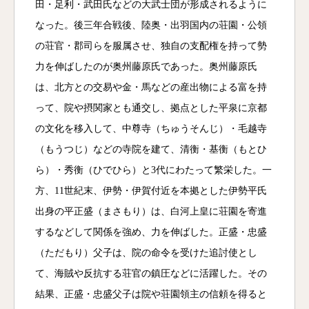
田・足利・武田氏などの大武士団が形成されるように
なった。後三年合戦後、陸奥・出羽国内の荘園・公領
の荘官・郡司らを服属させ、独自の支配権を持って勢
力を伸ばしたのが奥州藤原氏であった。奥州藤原氏
は、北方との交易や金・馬などの産出物による富を持
って、院や摂関家とも通交し、拠点とした平泉に京都
の文化を移入して、中尊寺（ちゅうそんじ）・毛越寺
（もうつじ）などの寺院を建て、清衡・基衡（もとひ
ら）・秀衡（ひでひら）と3代にわたって繁栄した。一
方、11世紀末、伊勢・伊賀付近を本拠とした伊勢平氏
出身の平正盛（まさもり）は、白河上皇に荘園を寄進
するなどして関係を強め、力を伸ばした。正盛・忠盛
（ただもり）父子は、院の命令を受けた追討使とし
て、海賊や反抗する荘官の鎮圧などに活躍した。その
結果、正盛・忠盛父子は院や荘園領主の信頼を得ると