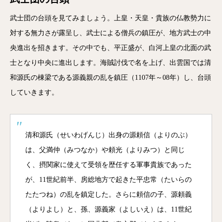
武士団の台頭を見てみましょう。上皇・天皇・貴族の仏教勢力に
対する無力さが露呈し、武士による僧兵の鎮圧が、地方武士の中
央進出を招きます。その中でも、平正盛が、白河上皇の北面の武
士となり中央に進出します。海賊討伐で名を上げ、出雲国では清
和源氏の棟梁である源義親の乱を鎮圧（1107年～08年）し、台頭
していきます。
清和源氏（せいわげんじ）出身の源頼信（よりのぶ）
は、父満仲（みつなか）や頼光（よりみつ）と同じ
く、摂関家に使えて受領を歴任する軍事貴族であった
が、11世紀前半、房総地方で起きた平忠常（たいらの
たたつね）の乱を鎮定した。さらに頼信の子、源頼義
（よりよし）と、孫、源義家（よしいえ）は、11世紀