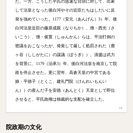
た。一方、こうした平氏の急速な台頭に対して、出家
して法皇となった後白河やその近臣たちはしだいに反
発を強めていった。1177（安元（あんげん）3）年、後
白河法皇近臣の藤原成親（なりちか）、僧・西光（さ
いこう）、僧・俊寛（しゅんかん）らは、平治打倒の
密議をおこなったが、発覚して厳しく処罰された（鹿
ヶ谷（ししがたに）の謀議（ぼうぎ））。清盛は武力
を背景に、1179（治承3）年、後白河法皇を南京して院
政を停止させた。更に翌年、高倉天皇の中宮である
娘・平徳子（とくこ、建礼門院（けんれいもんい
ん））の産んだ子を安徳（あんとく）天皇として即位
させると、平氏政権は独裁的な支配を確立した。
院政期の文化