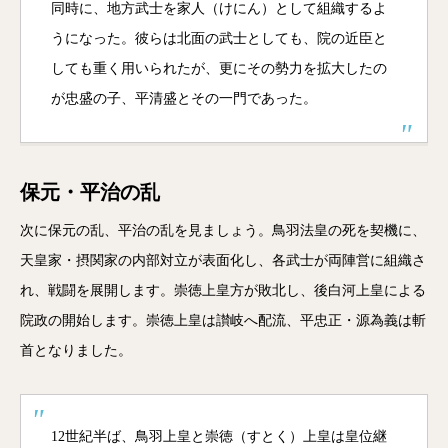
同時に、地方武士を家人（けにん）として組織するよ
うになった。彼らは北面の武士としても、院の近臣と
しても重く用いられたが、更にその勢力を拡大したの
が忠盛の子、平清盛とその一門であった。
保元・平治の乱
次に保元の乱、平治の乱を見ましょう。鳥羽法皇の死を契機に、
天皇家・摂関家の内部対立が表面化し、各武士が両陣営に組織さ
れ、戦闘を展開します。崇徳上皇方が敗北し、後白河上皇による
院政の開始します。崇徳上皇は讃岐へ配流、平忠正・源為義は斬
首となりました。
12世紀半ば、鳥羽上皇と崇徳（すとく）上皇は皇位継