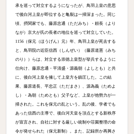
承を巡って対立するようになったが、鳥羽上皇の意思
で後白河上皇が即位すると亀裂は一掃深まった。同じ
頃、摂関家でも、藤原忠通（ただみち）・頼長（より
なが）京大が氏の長者の地位を巡って対立していた。
1156（保元（ほうげん）元）年、鳥羽上皇が死去する
と、鳥羽院の近臣信西（しんぜい）（藤原道憲（みち
のり））らは、対立する崇徳上皇型が挙兵するように
仕向け、藤原忠通・平清盛・源義朝（よしとも）と共
に、後白河上皇を擁して上皇方を鎮圧した。この結
果、藤原道長、平忠正（ただまさ）、源為義（ためよ
し）・為朝（ためとも）父子など、上皇が他勢力が一
掃された。これを保元の乱という。乱の後、学者でも
あった信西の主導で、後白河天皇を頂点とする新秩序
が宣言され、自社に対する厳しい統制や荘園整理の命
令が発せられた（保元新制）。また、記録所か再興さ