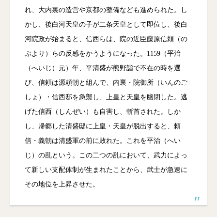
れ、大内裏の造営や京都の整備なども進められた。し
かし、後白河天皇の子が二条天皇として即位し、後白
河院政が始まると、信西らは、院の近臣藤原信頼（の
ぶより）らの反感をかうようになった。1159（平治
（へいじ）元）年、平清盛が熊野詣で不在の時を選
び、信頼は源頼朝と組んで、内裏・院御所（いんのご
しょ）・信西邸を急襲し、上皇と天皇を幽閉した。逃
げた信西（しんぜい）も自害し、斬首された。しか
し、帰郷した清盛邸に上皇・天皇が脱出すると、頼
信・義朝は清盛軍の前に敗れた。これを平治（へい
じ）の乱という。この二つの乱において、武力によっ
て新しい支配体制が生まれたことから、武士が急速に
その地位を上昇させた。