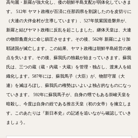
高句麗・新羅が強大化し、倭の朝鮮半島支配が弱体化していきま
す。 512年 ヤマト政権が百済に任那四県を割譲したのを皮切りに
（大連の大伴金村が主導しています）、527年筑紫国造磐井が、
新羅と結びヤマト政権に反乱を起こしました。継体天皇は、大連
の物部麁鹿火に命じ鎮圧させます。その後、562年 新羅により加
耶諸国が滅亡します。この結果、ヤマト政権は朝鮮半島経営の拠
点を失います。その後、蘇我氏の独裁が始まっていきます。蘇我
氏は、三つの蔵（蔵・内蔵・大蔵）を管理・独占し、渡来人を組
織化します。587年には、蘇我馬子（大臣）が、物部守屋（大
連）を滅ほろぼし、蘇我氏の権勢はいよいよ独占的なものになっ
ていきます。 592年に蘇我馬子が、自身の甥でもある崇峻天皇を
暗殺し、今度は自身の姪である推古天皇（初の女帝）を擁立しま
す。このあたりは『新日本史』の記述を追いながら確認していき
ましょう。