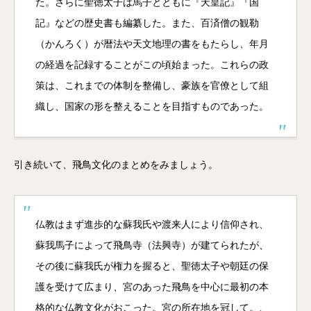
た。さらに聖徳太子は馬子とともに『天皇記』『国
記』などの歴史書も編纂した。また、百済僧の観勒
（かんろく）が暦法や天文地理の書をもたらし、年月
の経過を記録することがこの頃始まった。これらの政
策は、これまでの体制を整備し、豪族を官僚として組
織し、国家の形を整えることを目指すものであった。
引き続いて、飛鳥文化のまとめをみましょう。
仏教はまず進歩的な蘇我氏や渡来人により信仰され、
蘇我馬子によって飛鳥寺（法興寺）が建てられたが、
その後に蘇我氏が権力を握ると、聖徳太子や朝廷の保
護を受けて広まり、宮のあった飛鳥を中心に最初の本
格的な仏教文化がおこった。宮の所在地を冠して。、