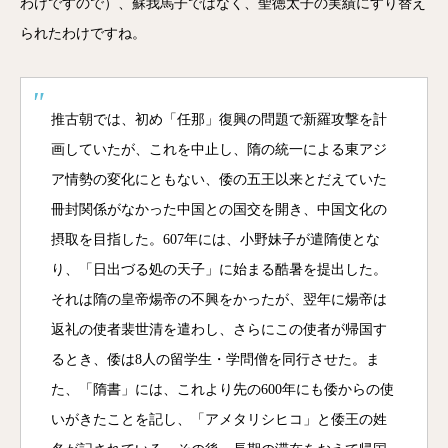
わけですので）、蘇我馬子ではなく、聖徳太子の実績にすり替え
られたわけですね。
推古朝では、初め「任那」復興の問題で新羅攻撃を計
画していたが、これを中止し、隋の統一による東アジ
ア情勢の変化にともない、倭の五王以来とだえていた
冊封関係がなかった中国との国交を開き、中国文化の
摂取を目指した。607年には、小野妹子が遣隋使とな
り、「日出づる処の天子」に始まる酷暑を提出した。
それは隋の皇帝煬帝の不興をかったが、翌年に煬帝は
返礼の使者裴世清を遣わし、さらにこの使者が帰国す
るとき、倭は8人の留学生・学問僧を同行させた。ま
た、「隋書」には、これより先の600年にも倭からの使
いがきたことを記し、「アメタリシヒコ」と倭王の姓