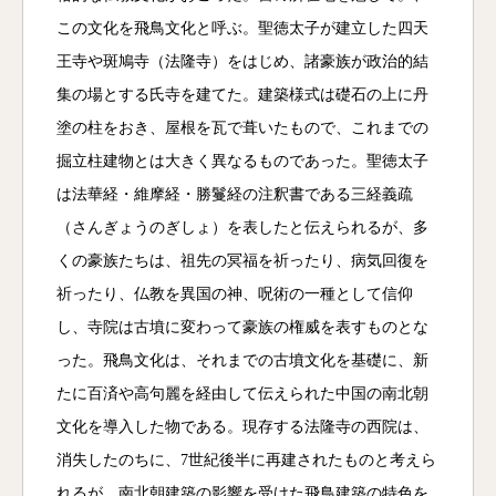
この文化を飛鳥文化と呼ぶ。聖徳太子が建立した四天
王寺や斑鳩寺（法隆寺）をはじめ、諸豪族が政治的結
集の場とする氏寺を建てた。建築様式は礎石の上に丹
塗の柱をおき、屋根を瓦で葺いたもので、これまでの
掘立柱建物とは大きく異なるものであった。聖徳太子
は法華経・維摩経・勝鬘経の注釈書である三経義疏
（さんぎょうのぎしょ）を表したと伝えられるが、多
くの豪族たちは、祖先の冥福を祈ったり、病気回復を
祈ったり、仏教を異国の神、呪術の一種として信仰
し、寺院は古墳に変わって豪族の権威を表すものとな
った。飛鳥文化は、それまでの古墳文化を基礎に、新
たに百済や高句麗を経由して伝えられた中国の南北朝
文化を導入した物である。現存する法隆寺の西院は、
消失したのちに、7世紀後半に再建されたものと考えら
れるが、南北朝建築の影響を受けた飛鳥建築の特色を