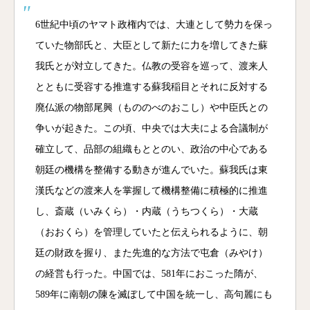
6世紀中頃のヤマト政権内では、大連として勢力を保っ
ていた物部氏と、大臣として新たに力を増してきた蘇
我氏とが対立してきた。仏教の受容を巡って、渡来人
とともに受容する推進する蘇我稲目とそれに反対する
廃仏派の物部尾興（もののべのおこし）や中臣氏との
争いが起きた。この頃、中央では大夫による合議制が
確立して、品部の組織もととのい、政治の中心である
朝廷の機構を整備する動きが進んでいた。蘇我氏は東
漢氏などの渡来人を掌握して機構整備に積極的に推進
し、斎蔵（いみくら）・内蔵（うちつくら）・大蔵
（おおくら）を管理していたと伝えられるように、朝
廷の財政を握り、また先進的な方法で屯倉（みやけ）
の経営も行った。中国では、581年におこった隋が、
589年に南朝の陳を滅ぼして中国を統一し、高句麗にも