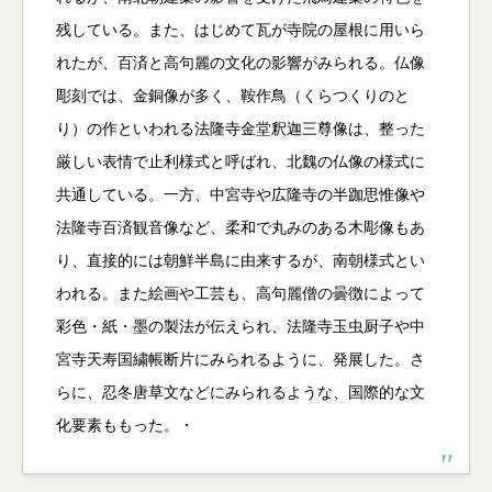
残している。また、はじめて瓦が寺院の屋根に用いら
れたが、百済と高句麗の文化の影響がみられる。仏像
彫刻では、金銅像が多く、鞍作鳥（くらつくりのと
り）の作といわれる法隆寺金堂釈迦三尊像は、整った
厳しい表情で止利様式と呼ばれ、北魏の仏像の様式に
共通している。一方、中宮寺や広隆寺の半跏思惟像や
法隆寺百済観音像など、柔和で丸みのある木彫像もあ
り、直接的には朝鮮半島に由来するが、南朝様式とい
われる。また絵画や工芸も、高句麗僧の曇徴によって
彩色・紙・墨の製法が伝えられ、法隆寺玉虫厨子や中
宮寺天寿国繍帳断片にみられるように、発展した。さ
らに、忍冬唐草文などにみられるような、国際的な文
化要素ももった。・