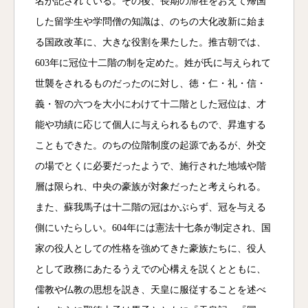
名が記されている。その後、長期の滞在をおえて帰国
した留学生や学問僧の知識は、のちの大化改新に始ま
る国政改革に、大きな役割を果たした。推古朝では、
603年に冠位十二階の制を定めた。姓が氏に与えられて
世襲をされるものだったのに対し、徳・仁・礼・信・
義・智の六つを大小にわけて十二階とした冠位は、才
能や功績に応じて個人に与えられるもので、昇進する
こともできた。のちの位階制度の起源であるが、外交
の場でとくに必要だったようで、施行された地域や階
層は限られ、中央の豪族が対象だったと考えられる。
また、蘇我馬子は十二階の冠はかぶらず、冠を与える
側にいたらしい。604年には憲法十七条が制定され、国
家の役人としての性格を強めてきた豪族たちに、役人
として政務にあたるうえでの心構えを説くとともに、
儒教や仏教の思想を説き、天皇に服従することを述べ