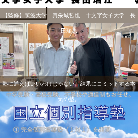
【監修】筑波大学 真栄城哲也 十文字女子大学 長
田瑞恵
塾に通えばいいわけじゃない。結果にコミットする本
気の塾。