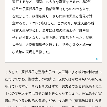
遠征するなど、周辺にも大きな影響を与えた。587年、
稲目の子蘇我馬子は、物部守屋（もものべのもりや）
を滅ぼして、政権を握り、さらに崇峻天皇と意見が対
立すると、592年に暗殺した。こののち、敏達天皇の后
推古天皇が即位し、翌年には甥の聖徳太子（厩戸皇
子）が摂政となり、天皇を助けて政治をとった。聖徳
太子は、大臣蘇我馬子と協力し、活発な外交と統一的
な政治の実現を目指した。
こうして、蘇我馬子と聖徳太子の二人三脚による政治体制が整っ
たわけですね。聖徳太子の功績は、現代ではかなり疑いの目で見
られていますが、それもそのはずで、実力者である蘇我馬子と二
十代の聖徳太子では当然力量も異なったでしょう。蘇我馬子が実
際に行った良い政治の業績などが、後の世で（蘇我氏は敗れ去る