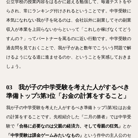
公立学校の授業内容をはるかに超える勉強して、毎週テストをや
らされ、常にランキング付けされるということです。中学受験に
本気になれない我が子を叱るのは、会社以外に副業してその副業
収入が本業を上回らないからといって「これしか稼げなくてどう
すんの？」ってパートナーを罵るのに近い行動です。中学受験の
過去問を見ておくことで、我が子があと数年でこういう問題で解
けるようになる道に進ませるのか、ということを実感しておきま
しょう。
03 我が子の中学受験を考えた人がするべき
準備トップ5第3位「お金の計算をすること」
我が子の中学受験を考えた人がするべき準備トップ5第3位はお金
の計算をすることです。先程紹介した『二月の勝者』では中学受
験で
「合格に必要なのは父親の経済力、そして母親の狂気」
とか
「中学受験は課金ゲームみたいなもの」
という作中の主人公のセ