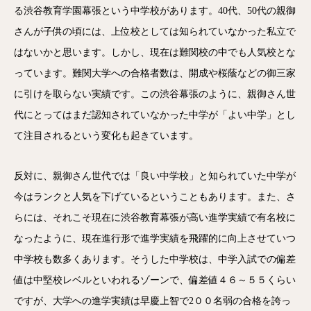
る渋谷教育学園幕張という中学校があります。40代、50代の親御
さんが子供の頃には、上位校としては知られていなかった私立で
はないかと思います。しかし、現在は難関校の中でも人気校とな
っています。難関大学への合格者数は、開成や桜蔭などの御三家
に引けを取らない実績です。この渋谷幕張のように、親御さん世
代にとってはまだ認知されていなかった中学が「よい中学」とし
て注目されるという変化も起きています。
反対に、親御さん世代では「良い中学校」と知られていた中学が
今はランクと人気を下げているということもあります。また、さ
らには、それこそ現在に渋谷教育幕張が高い進学実績で有名校に
なったように、現在進行形で進学実績を飛躍的に向上させていつ
中学校も数多くあります。そうした中学校は、中学入試での偏差
値は中堅校レベルといわれるゾーンで、偏差値４６～５５くらい
ですが、大学への進学実績は早慶上智で2００名弱の合格を誇っ