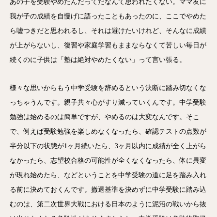
あの子を受験やめたんだってだなんて思われたくない。ママ友に
我が子の成績を自慢げに語ったこともあったのに、ここでやめた
ら嘘つきだと思われるし、それは避けたいけれど、そんなに成績
が上がらないし、復習や家庭学習もままならなくて苦しい毎日が
続くのに子供は「塾は絶対やめたくない」って言い張る。
様々な思いからもう中学受験を辞めるという決断に踏み切なくな
っちゃうんです。親子共々心がすり減っていくんです。中学受験
勉強は始めるのは簡単ですが、やめるのは大変なんです。そこ
で、例えば受験勉強を楽しめなくなったら、確認テストの点数が
半分以下の状態が1ヶ月続いたら、3ヶ月以内に成績が全く上がら
なかったら、志望校合格の可能性が全くなくなったら、体に異変
が現れ始めたら、などということを中学受験の道に足を踏み入れ
る前に決めておくんです。撤退基準を決めずに中学受験に踏み込
むのは、第二次世界大戦における日本のように泥沼の戦いから抜