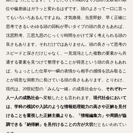
位や偏差値はガラッと変わるはずです。頭のよさって一口に言っ
てもいろいろあるんですよね。才気煥発、当意即妙、早く正確に
思考できるいわゆる頭の回転が早いタイプの頭の良さもあれば、
沈思黙考、三思九思のじっくり時間をかけて深く考えられる頭の
良さもあります。それだけではありません。頭の良さって思考の
スピードと深さだけじゃなく、一見混沌とした複数の要素から共
通する要素を見つけて整理することが得意という頭の良さもあれ
ば、ちょっとした仕草や一瞬の表情から相手の感情を読み取るこ
とが得意な洞察力に長けている頭の良さもあります。とりわけ、
現代は、20世紀型の「みんな一緒」の成長社会から、
それぞれ一
人一人の成熟社会
へ変貌したとも言われます。
現代社会において
は、学科の模試や入試のような情報処理能力の高さや正解を見付
けることを重視した正解主義よりも、「情報編集力」や周囲が協
調できる「納得解」を見付けることの方が大切
だともいわれてい