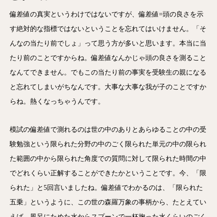
偏差値の真実というわけではないですが、偏差値=頭の良さを示
す絶対的な指標ではないということを忘れてはいけません。「そ
んなの当たり前でしょ」って思う方が多いと思います。本当に当
たり前のことですからね。偏差値なんかじゃ頭の良さを測ること
なんてできません。でもこの当たり前の事実を受験生の親になる
と忘れてしまいがちなんです。大事な大事な我が子のことですか
らね。熱くなっちゃうんです。
模試の偏差値で測れるのは世の中のありとあらゆることの中の受
験勉強という限られた分野の中のごく限られた単元の中の限られ
た範囲の中から限られた角度での質問に対して限られた時間の中
でどれくらい正解することができたかということです。今、「限
られた」と5回言いましたね。偏差値でわかるのは、「限られた
五乗」というように、この世の森羅万象の事柄から、たとえてい
えば、風呂にためた水からスプーンで一杯掬った水くらいのごく