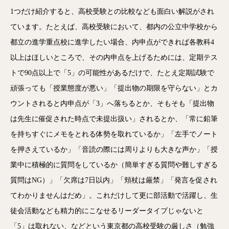
1つだけ紹介すると、高校受験との比較なども面白い解説がされ
ています。たとえば、高校受験において、都内の公立中学校から
都立の進学重点校に進学したい場合、内申点ができれば各教科4
以上はほしいところで、その内申点を上げるためには、定期テス
トで90点以上で「5」の可能性があるだけで、たとえ定期試験で
頑張っても「授業態度が悪い」「提出物の期限を守らない」とカ
ウントされると内申点が「3」へ落ちるとか、そもそも「提出物
は先生に催促された時点で未提出扱い」されるとか、「常に鉛筆
を持ちすぐにメモをとれる体勢を取れているか」「左手でノート
を押さえているか」「音読の際には周りよりも大きな声か」「授
業中に積極的に質問をしているか（簡単すぎる質問や難しすぎる
質問はNG）」「欠席は7日以内」「頬杖は厳禁」「発言を促され
てわかりませんはだめ」。これだけして更に部活動で活躍し、生
徒会活動なども精力的にこなせるリーダータイプじゃないと
「5」は取れない、などという東京都の高校受験の厳しさ（勉強