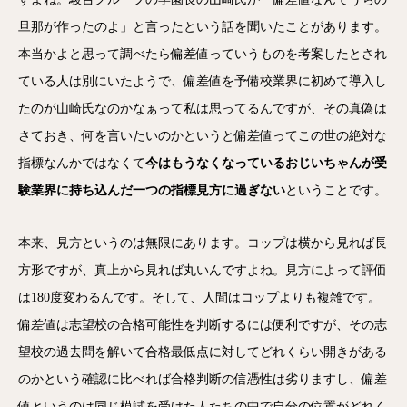
旦那が作ったのよ」と言ったという話を聞いたことがあります。
本当かよと思って調べたら偏差値っていうものを考案したとされ
ている人は別にいたようで、偏差値を予備校業界に初めて導入し
たのが山崎氏なのかなぁって私は思ってるんですが、その真偽は
さておき、何を言いたいのかというと偏差値ってこの世の絶対な
指標なんかではなくて
今はもうなくなっているおじいちゃんが受
験業界に持ち込んだ一つの指標見方に過ぎない
ということです。
本来、見方というのは無限にあります。コップは横から見れば長
方形ですが、真上から見れば丸いんですよね。見方によって評価
は180度変わるんです。そして、人間はコップよりも複雑です。
偏差値は志望校の合格可能性を判断するには便利ですが、その志
望校の過去問を解いて合格最低点に対してどれくらい開きがある
のかという確認に比べれば合格判断の信憑性は劣りますし、偏差
値というのは同じ模試を受けた人たちの中で自分の位置がどれく