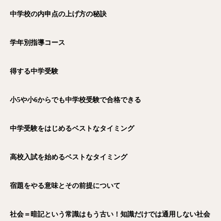
中学校の内申点の上げ方の秘訣
学年別指導コース
得する中学受験
小5
や小6
からでも中学校受験で合格できる
中学受験をはじめるベストなタイミング
高校入試を始めるベストなタイミング
宿題をやる意味とその前提について
電話
メール
Zoom
社会＝暗記という常識はもう古い！知識だけでは通用しない社会