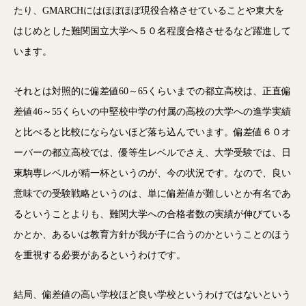
たり、GMARCHにはほぼほぼ現役合格させていることや東大を
はじめとした難関国立大学へ５０名程度合格させるなど躍進して
います。
それとは対照的に偏差値60～65くらいまでの都立高校は、正直偏
差値46～55くらいの中堅校中学の付属の高校の大学への進学実績
と比べると比較にならないほど落ち込んでいます。偏差値６０オ
ーバーの都立高校では、優等生レベルでさえ、大学受験では、日
東駒専レベルが精一杯というのが、今の状況です。なので、良い
意味での受験戦略というのは、単に偏差値が難しいとか有名であ
るということよりも、難関大学への合格者数の実績が伸びている
かとか、あるいは教育方針が我が子に合うのかということのほう
を重視する必要があるというわけです。
結局、偏差値の高い学校ほど良い学校というわけではないという