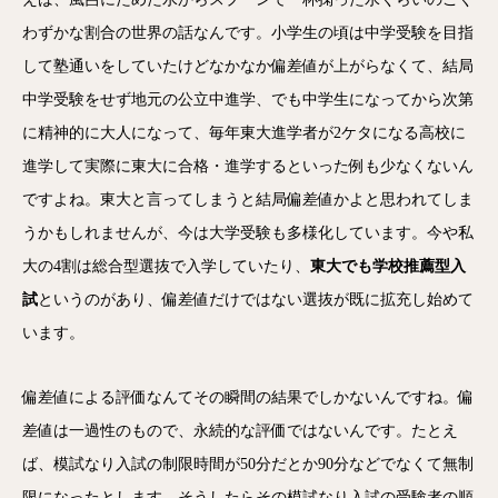
わずかな割合の世界の話なんです。小学生の頃は中学受験を目指
して塾通いをしていたけどなかなか偏差値が上がらなくて、結局
中学受験をせず地元の公立中進学、でも中学生になってから次第
に精神的に大人になって、毎年東大進学者が2ケタになる高校に
進学して実際に東大に合格・進学するといった例も少なくないん
ですよね。東大と言ってしまうと結局偏差値かよと思われてしま
うかもしれませんが、今は大学受験も多様化しています。今や私
大の4割は総合型選抜で入学していたり、
東大でも学校推薦型入
試
というのがあり、偏差値だけではない選抜が既に拡充し始めて
います。
偏差値による評価なんてその瞬間の結果でしかないんですね。偏
差値は一過性のもので、永続的な評価ではないんです。たとえ
ば、模試なり入試の制限時間が50分だとか90分などでなくて無制
限になったとします。そうしたらその模試なり入試の受験者の順