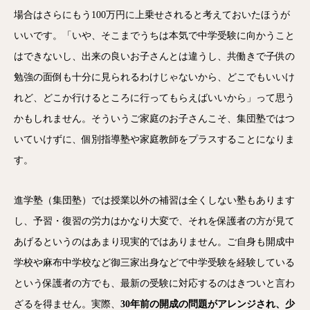
場合はさらにもう100万円に上乗せされると考えておいたほうが
いいです。「いや、そこまでうちは本気で中学受験に向かうこと
はできないし、出来の良いお子さんとは違うし、共働きで子供の
勉強の面倒も十分に見られるわけじゃないから、どこでもいいけ
れど、どこか行けるところに行ってもらえばいいから」って思う
かもしれません。そういうご家庭のお子さんこそ、集団塾ではつ
いていけずに、個別指導塾や家庭教師をプラスすることになりま
す。
進学塾（集団塾）では授業以外の補習は全くしない塾もあります
し、予習・復習の労力はかなり大変で、それを保護者の方が見て
あげるというのはあまり現実的ではありません。ご自身も開成中
学校や麻布中学校など御三家出身などで中学受験を経験している
という保護者の方でも、最新の受験に対応するのはきついと言わ
ざるを得ません。実際、
30年前の開成の問題がアレンジされ、少