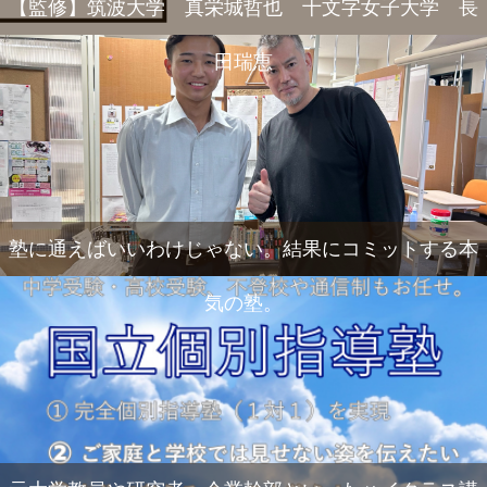
【監修】筑波大学 真栄城哲也 十文字女子大学 長
田瑞恵
塾に通えばいいわけじゃない。結果にコミットする本
気の塾。
電話
メール
Zoom