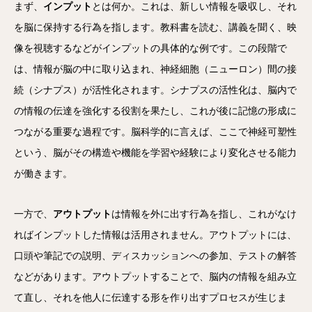
まず、
インプット
とは何か。これは、新しい情報を吸収し、それ
を脳に保持する行為を指します。教科書を読む、講義を聞く、映
像を視聴するなどがインプットの具体的な例です。この段階で
は、情報が脳の中に取り込まれ、神経細胞（ニューロン）間の接
続（シナプス）が活性化されます。シナプスの活性化は、脳内で
の情報の伝達を強化する役割を果たし、これが後に記憶の形成に
つながる重要な過程です。脳科学的に言えば、ここで神経可塑性
という、脳がその構造や機能を学習や経験により変化させる能力
が働きます。
一方で、
アウトプット
は情報を外に出す行為を指し、これがなけ
ればインプットした情報は活用されません。アウトプットには、
口頭や筆記での説明、ディスカッションへの参加、テストの解答
などがあります。アウトプットすることで、脳内の情報を組み立
て直し、それを他人に伝達する形を作り出すプロセスが生じま