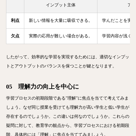
インプット主体
アウ
利点
新しい情報を大量に吸収できる。
学んだことを実践
欠点
実際の応用が難しい場合がある。
学習内容が浅くな
したがって、効率的な学習を実現するためには、適切なインプッ
トとアウトプットのバランスを保つことが鍵となります。
05 理解力の向上を中心に
学習プロセスの初期段階である”理解”に焦点を当てて考えてみま
しょう。なぜ同じ授業を受けても理解力が高い学生と低い学生が
存在するのでしょうか。この違いは何なのでしょうか。これらの
疑問に対して、教育学の観点から、学習プロセスにおける初期段
階、具体的には「理解」に焦点を当ててみましょう。