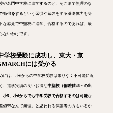
校や名門中学校に進学するのと、そこまで無理のな
で勉強をするという習慣や勉強をする基礎体力を身
トな感覚で中堅校に進学、合格するのであれば、最
らないわけです。
ば中学校受験に成功し、東大・京
MARCHには受かる
めには、小6からの中学校受験は限りなく不可能に近
く、進学実績の良いお得な
中堅校（偏差値46～の出
、
小5、小6からでも中学受験で合格するのは可能
な
差値55なんて無理」と思われる保護者の方もいるか