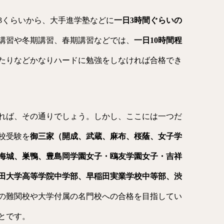
3くらいから、大手進学塾などに
一日3時間ぐらいの
講習や冬期講習、春期講習などでは、
一日10時間程
たりなどかなりハードに勉強をしなければ合格でき
れば、その通りでしょう。しかし、ここには一つだ
校受験を
御三家（開成、武蔵、麻布、桜蔭、女子学
海城、巣鴨、豊島岡学園女子・鴎友学園女子・吉祥
田大学高等学院中学部、早稲田実業学校中等部、渋
の難関校や大学付属の名門校への合格を目指してい
とです。