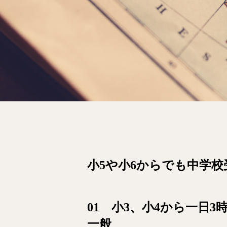
小5や小6からでも中学
01 小3、小4から一日
一般