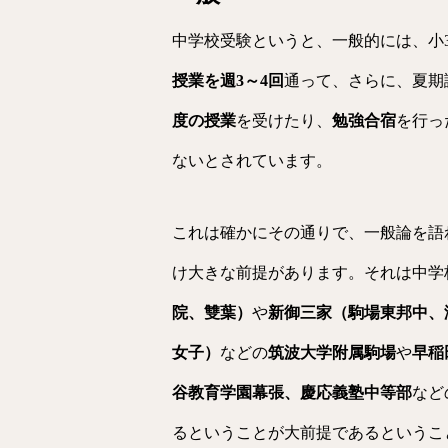
中学校受験というと、一般的には、小
授業を週3～4回
通って、さらに、夏期
度の授業
を受けたり、
勉強合宿
を行っ
ないとされています。
これは確かにその通りで、一般論を語
け大きな前提があります。それは中学
院、雙葉）
や
新御三家（駒場東邦中、
女子）
などの
筑波大学附属駒場
や
早稲
谷教育学園幕張、慶応義塾中等部
など
るということが大前提であるというこ