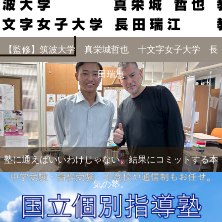
【監修】筑波大学 真栄城哲也 十文字女子大学 長
田瑞恵
塾に通えばいいわけじゃない。結果にコミットする本
気の塾。