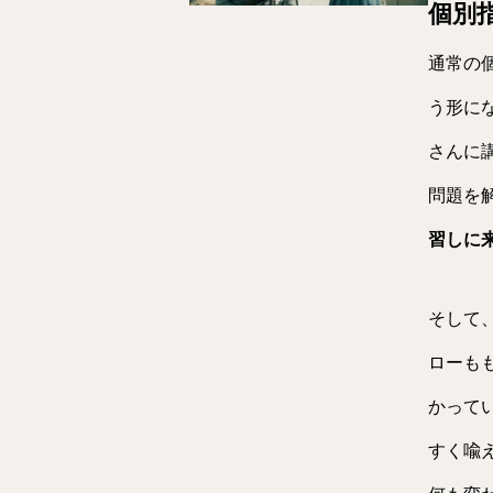
個別
通常の
う形に
さんに
問題を
習しに
そして
ローも
かって
すく喩