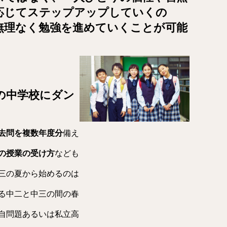
応じてステップアップしていく
の
無理なく勉強を進めていくことが可能
。
の中学校にダン
去問を複数年度分
備え
の授業の受け方
なども
三の夏から始めるのは
る中二と中三の間の春
自問題あるいは私立高