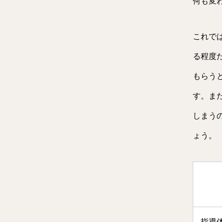
何も変
これで
る程度
もらう
す。ま
しまう
ょう。
指導