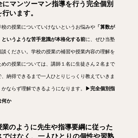
全にマンツーマン指導を行う完全個別
を行います。
学校の授業についていけないというお悩みや
「算数が
」というような苦手意識が本格化する前
に、ぜひ当塾
相談ください。学校の授業の補習や授業内容の理解を
ための授業については、講師１名に生徒さん２名まで
で、納得できるまで一人ひとりじっくり教えていきま
、かならず理解できるようになります。
▶完全個別指
は何か
授業のように先生や指導要綱に従った
スではなく、
一人ひとりの個性や習熟