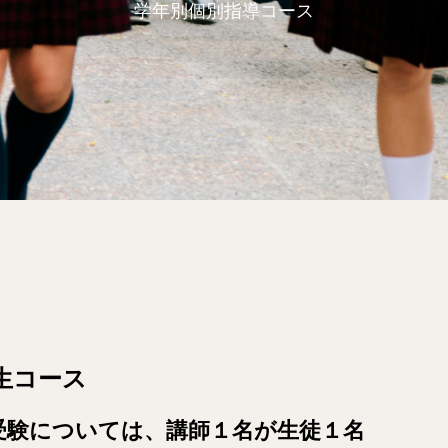
学年別個別指導コース
生コース
受験
については、講師１名が生徒１名