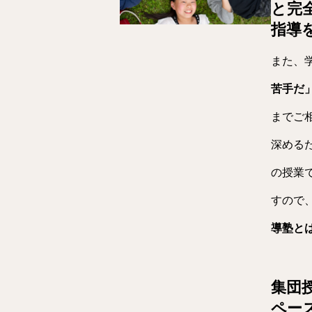
と完
指導
また、
苦手だ
までご
深める
の授業
すので
導塾と
集団
ペー