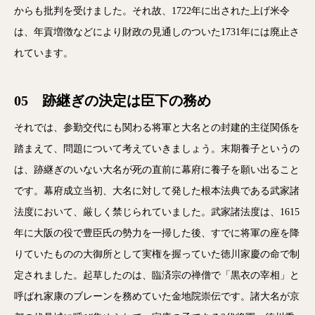
からも批判を受けました。それ故、1722年に出された上げ米令
は、年貢増徴などにより財政の見通しのついた1731年には廃止さ
れています。
05 跡継ぎの決定は臣下の務め
それでは、参勤交代にも関わる将軍と大名との封建的主従関係を
踏まえて、問題について考えていきましょう。末期養子というの
は、跡継ぎのいない大名が死の直前に幕府に養子を願い出ること
です。幕府成立当初、大名に対して発した根本法典である武家諸
法度において、厳しく禁じられていました。武家諸法度は、1615
年に大阪の役で豊臣氏の勢力を一掃した後、すでに将軍の座を降
りていたものの大御所として実権を握っていた徳川家慶の命で制
定されました。起草したのは、臨済宗の禅僧で「黒衣の宰相」と
呼ばれ家康のブレーンを務めていた金地院崇伝です。諸大名が京