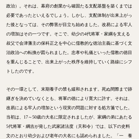
政治）。それは、幕府の創業から確固たる支配基盤を築くまでは
必要であったといえるでしょう。しかし、支配体制が出来上がっ
た後となっては、その弊害が目立ち始めました。改易による牢人
の増加はその一つです。そこで、幼少の4代将軍・家綱を支える
叔父で会津藩主の保科正之を中心に儒教的な徳治主義に基づく文
治政治への転換が図られました。忠孝や礼儀といった儒教の徳目
を重んじることで、出来上がった秩序を維持していく路線にシフ
トしたのです。
その一環として、末期養子の禁も緩和されます。死ぬ間際まで跡
継ぎを決めていなくとも、将軍の徳により寛大に許す。それは、
改易による牢人の増加という現実の問題に対する処方箋でした。
当初は、17～50歳の大名に限定されましたが、家綱の弟にあたる
5代将軍・綱吉が発した武家諸法度（天和令）では、以下の史料
文のとおり幼少および老年の大名にも認められました。「一 養