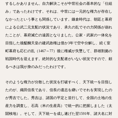
するしかありません。自力解決こそが中世社会の基本的な「仕組
み」であったわけです。それは、中世には一元的な権力が存在し
なかったという事とも関係しています。鎌倉時代は、朝廷と幕府
による公武二元支配の状況であり、承久の乱でその力関係が崩れ
たことが、幕府滅亡の遠因となりました。公家・武家の一体化を
目指した後醍醐天皇の建武政権は僅か3年で空中分解し、続く室
町幕府も応仁の乱（1467～77）後に権威が失墜して、群雄割拠の
戦国時代を迎えます。絶対的な支配者がいない状況ですので、頼
るべきは我が身のみだったわけです。
そのような権力が分散した状況を打破すべく、天下統一を目指し
たのが、織田信長であり、信長の遺志を継いでそれを実現したの
が秀吉でした。秀吉は、諸国の平定と並行して、全国の土地の生
産力を調査し、石高（米の生産高）で統一的に把握しました（太
閤検地）。そして、天下統一を成し遂げた翌1591年、諸大名に対