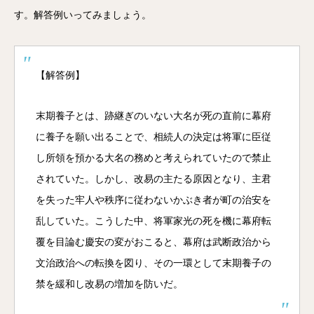
す。解答例いってみましょう。
【解答例】
末期養子とは、跡継ぎのいない大名が死の直前に幕府
に養子を願い出ることで、相続人の決定は将軍に臣従
し所領を預かる大名の務めと考えられていたので禁止
されていた。しかし、改易の主たる原因となり、主君
を失った牢人や秩序に従わないかぶき者が町の治安を
乱していた。こうした中、将軍家光の死を機に幕府転
覆を目論む慶安の変がおこると、幕府は武断政治から
文治政治への転換を図り、その一環として末期養子の
禁を緩和し改易の増加を防いだ。