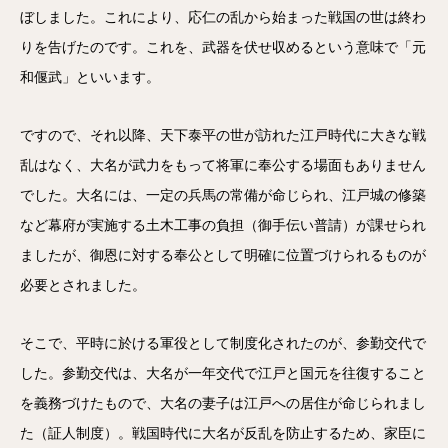
ぼしました。これにより、応仁の乱から始まった戦国の世は終わ
りを告げたのです。これを、武器を伏せ収めるという意味で「元
和偃武」といいます。
ですので、それ以降、天下泰平の世が訪れた江戸時代に大きな戦
乱はなく、大名が武力をもって将軍に奉公する場面もありません
でした。大名には、一定の兵馬の常備が命じられ、江戸城の修築
など幕府が実施する土木工事の負担（御手伝い普請）が課せられ
ましたが、御恩に対する奉公として明確に位置づけられるものが
必要とされました。
そこで、平時に於ける軍役として制度化されたのが、参勤交代で
した。参勤交代は、大名が一年交代で江戸と国元を往復すること
を義務づけたもので、大名の妻子は江戸への居住が命じられまし
た（証人制度）。戦国時代に大名が反乱を防止するため、家臣に