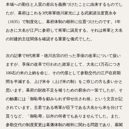
本城への勤仕と人質の差出を義務づけたことに由来するものでし
たが、幕府はこれを3代将軍徳川家光による武家諸法度寛永令
（1635）で制度化し、幕府体制の根幹に位置づけたのです。1年
おきに大名が江戸に参府して将軍に謁見する。それは将軍と大名
の封建的主従関係を確認する重要な儀式でした。
次の記事で8代将軍・徳川吉宗の行った享保の改革について扱い
ますが、享保の改革で行われた政策として、大名に1万石につき
100石の米の上納を命じ、その代償として参勤交代の江戸在府期
間を半減する、上げ米令（上げ米の制）をご存じの方も多いかと
思います。幕府の財政不足を補うための窮余の一策でしたが、そ
の触書には「御恥辱を顧みられず仰せ出され候」という文言が記
されています。主君である将軍が臣下である大名から米を分けて
貰うなど、「御恥辱」以外の何者でもありませんでした。また、
参勤交代の制度変更は幕藩体制の根幹に関わる問題であり、幕閣