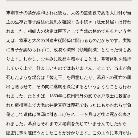
末期養子の禁が緩和された後も、大名の監査役である大目付が当
主の生存と養子縁組の意思を確認する手続き（版元見届）は行わ
れました。相続人の決定は臣下として当然の務めであるという考
えは、将軍と大名の封建主従関係に関わるものだからです。実際
に養子が認められずに、改易や減封（領地削減）となった例もあ
ります。しかし、むやみに改易を増やすことは、幕藩体制を維持
していく上で、好ましいものではありません。そこで、当主が急
死したような場合は「替え玉」を用意したり、幕府への死亡の届
出も送らせて、その間に継嗣を決定するというようなことも行わ
れました。たとえば、1860年に桜田門外の変で水戸浪士に殺害さ
れた彦根藩主で大老の井伊直弼は即死であったにもかかわらず負
傷として遺体は藩邸に引き上げられ、一ヶ月ほど後に死が公表さ
れました。幕府もそれまで大老職を免じていませんでしたから、
隠密に事を運ぼうとしたことが分かります。このように幕府がお