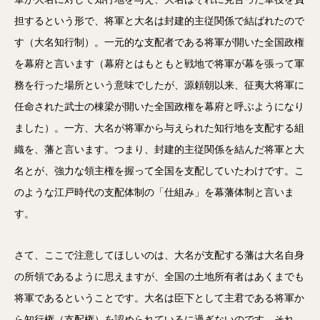
担するという形で、将軍と大名は封建的主従関係で結ばれたので
す（大名知行制）。一元的な支配者である将軍が開いた全国政権
を幕府と言います（幕府とはもともと戦地で将軍が幕を張って軍
務を行った場所という意味でしたが、源頼朝以来、征夷大将軍に
任命された武士の棟梁が開いた全国政権を幕府と呼ぶようになり
ました）。一方、大名が将軍から与えられた知行地を支配する組
織を、藩と言います。つまり、封建的主従関係を結んだ将軍と大
名とが、強力な領主権を握って全国を支配していたわけです。こ
のような江戸時代の支配体制の「仕組み」を幕藩体制と言いま
す。
さて、ここで注意してほしいのは、大名が支配する藩は大名自身
の所領であるように思えますが、全国の土地所有者はあくまでも
将軍であるということです。大名は臣下として主君である将軍か
ら知行権（支配権）を認められているに過ぎないのです。それ