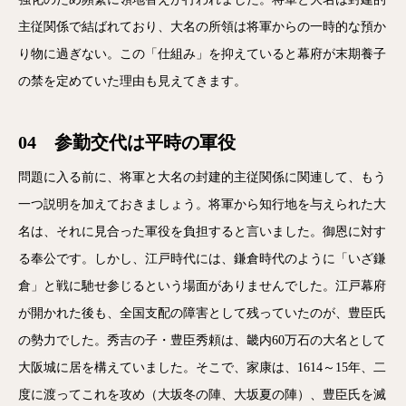
主従関係で結ばれており、大名の所領は将軍からの一時的な預か
り物に過ぎない。この「仕組み」を抑えていると幕府が末期養子
の禁を定めていた理由も見えてきます。
04 参勤交代は平時の軍役
問題に入る前に、将軍と大名の封建的主従関係に関連して、もう
一つ説明を加えておきましょう。将軍から知行地を与えられた大
名は、それに見合った軍役を負担すると言いました。御恩に対す
る奉公です。しかし、江戸時代には、鎌倉時代のように「いざ鎌
倉」と戦に馳せ参じるという場面がありませんでした。江戸幕府
が開かれた後も、全国支配の障害として残っていたのが、豊臣氏
の勢力でした。秀吉の子・豊臣秀頼は、畿内60万石の大名として
大阪城に居を構えていました。そこで、家康は、1614～15年、二
度に渡ってこれを攻め（大坂冬の陣、大坂夏の陣）、豊臣氏を滅