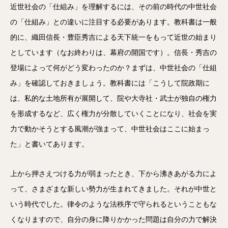
近世社会の「仕組み」を理解するには、その前の時代の中世社会
の「仕組み」との違いに注目する必要があります。教科書は一般
的に、織田信長・豊臣秀吉による天下統一をもって近世の始まり
としています（なお終わりは、幕府の開国です）。信長・秀吉の
登場によって何がどう変わったのか？まずは、中世社会の「仕組
み」を確認しておきましょう。教科書には「こうして院政期に
は、私的な土地所有が展開して、院や大寺社・武士が独自の権力
を形成するなど、広く権力が分散していくことになり、社会を実
力で動かそうとする風潮が強まって、中世社会はここに始まっ
た」と書いてあります。
上から押さえつける力が弱まったとき、下から沸きあがる力によ
って、さまざまな新しい勢力が生まれてきました。それが中世と
いう時代でした。律令のような法秩序で守られるということもな
くなりますので、自分の身に降りかかった問題は自分の力で解決