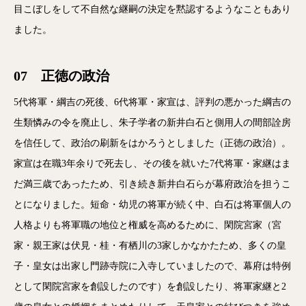
目こぼしをして不自然な継嗣の決定を黙認するようなこともあり
ました。
07 正徳の政治
5代将軍・綱吉の死後、6代将軍・家宣は、評判の悪かった綱吉の
生類憐みの令を廃止し、朱子学者の新井白石と側用人の間部詮房
を信任して、政治の刷新をはかろうとしました（正徳の政治）。
家宣は在職3年余りで死去し、その後を就いた7代将軍・家継はま
だ満三歳であったため、引き続き新井白石らが幕府政治を担うこ
とになりました。短命・幼児の将軍が続く中、白石は将軍個人の
人格よりも将軍職の地位と権威を高めるために、閑院宮家（宮
家・親王家は伏見・桂・有栖川の3家しかなかたため、多くの皇
子・皇女は出家し門跡寺院に入寺していましたので、幕府は特例
として閑院宮家を創設したのです）を創設したり、将軍家継と2