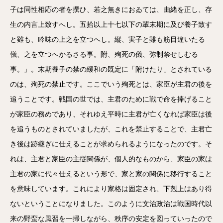
子は同性相応の者を撰ひ、若之無きにおゐては、由緒を正し、存
生の内言上致すへし。五拾以上十七以下の輩末期に及び養子致す
と雖も、吟味の上之を立つへし。縦、実子と雖も筋目違いたる
儀、之を立つへかるさる事。附、殉死の儀、弥制禁せしむる
事。」。末期養子の禁の緩和の既定に「附けたり」とされている
のは、殉死の禁止です。ここでいう殉死とは、家臣が主君の後を
追うことです。戦国の世では、主君のために戦で命を捧げること
が家臣の務めであり、それゆえ平時に主君が亡くなれば家臣は後
を追うものとされていましたが、これを禁止することで、主君亡
き後は跡継ぎに仕えることが求められるようになったのです。そ
れは、主君と家臣の主従関係が、個人的なものから、家臣の家は
主君の家に代々仕えるという形で、家と家の関係に移行すること
を意味しています。これにより家格は固定され、下剋上はあり得
ないということになりました。このように文治政治は戦国時代以
来の野蛮な風習を一掃しながら、秩序の安定を図っていったので