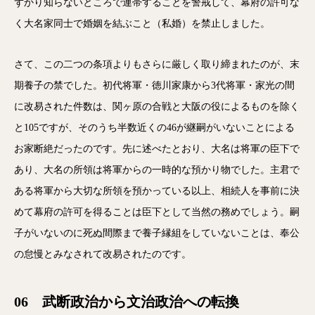
ずかり知らないところで連帯することを警戒して、幕府の許可な
く大名家同士で婚姻を結ぶこと（私婚）を禁止しました。
さて、この二つの条項よりもさらに厳しく取り締まれたのが、末
期養子の禁でした。初代将軍・徳川家康から3代将軍・家光の間
に改易された件数は、関ヶ原の合戦と大阪の役によるものを除く
と105ですが、そのうち半数近くの46が継嗣がいないことによる
お家断絶だったのです。先に述べたとおり、大名は将軍の臣下で
あり、大名の所領は将軍からの一時的な預かり物でした。主君で
ある将軍から大切な所領を預かっている以上、相続人を事前に決
めて幕府の許可を得ることは臣下として当然の務めでしょう。嗣
子がいないのに死ぬ間際まで養子縁組をしていないことは、奉公
の怠慢とみなされて改易されたのです。
06 武断政治から文治政治への転換