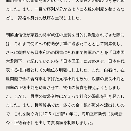
歳の皇女との婚姻をまとめたりして、天皇家との結びつきを強め
ました。また、一目で序列が分かるように衣服の制度を整えるな
どし、家格や身分の秩序を重視しました。
朝鮮通信使が家宣の将軍就任の慶賀を目的に派遣されてきた際に
は、これまで使節への待遇が丁重に過ぎたこととして簡素化し、
さらに朝鮮から日本宛のの国書にそれまで将軍のことを「日本国
大君殿下」と記していたのを「日本国王」に改めさせ、日本を代
表する権力者としての地位を明確にしました。また、白石は、在
世問題で金の含有率を下げた元禄小判を改め、以前の慶長小判と
同率の正徳小判を鋳造させて、物価の騰貴を抑えようとしまし
た。しかし、再度の貨幣交換はかえって社会の混乱を引き起こし
ました。また、長崎貿易では、多くの金・銀が海外へ流出したの
で、これを防ぐ為に1715（正徳5）年に、海舶互市新例（長崎新
令・正徳新令）を出して貿易額を制限しました。