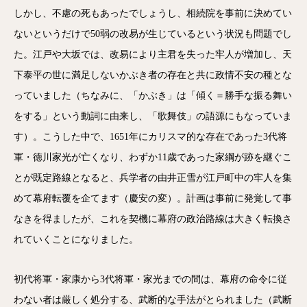
しかし、不慮の死もあったでしょうし、相続院を事前に決めてい
ないというだけで50弱の改易が生じているという状況も問題でし
た。江戸や大坂では、改易により主君を失った牢人が増加し、天
下泰平の世に満足しないかぶき者の存在と共に政情不安の種とな
っていました（ちなみに、「かぶき」は「傾く＝勝手な振る舞い
をする」という動詞に由来し、「歌舞伎」の語源にもなっていま
す）。こうした中で、1651年にカリスマ的な存在であった3代将
軍・徳川家光が亡くなり、わずか11歳であった家綱が跡を継ぐこ
とが既定路線となると、兵学者の由井正雪が江戸町中の牢人を集
めて幕府転覆を企てます（慶安の変）。計画は事前に発覚して事
なきを得ましたが、これを契機に幕府の政治路線は大きく転換さ
れていくことになりました。
初代将軍・家康から3代将軍・家光までの間は、幕府の命令に従
わない者は厳しく処分する、武断的な手法がとられました（武断