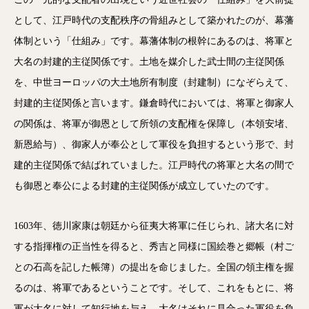
として、江戸時代の支配秩序の骨組みとして築かれたのが、幕藩
体制という「仕組み」です。幕藩体制の根幹にあるのは、将軍と
大名の封建的主従関係です。土地を媒介した武士間の主従関係
を、中世ヨーロッパの大土地所有制度（封建制）になぞらえて、
封建的主従関係と言います。鎌倉時代においては、将軍と御家人
の関係は、将軍が御恩として所領の支配権を保障し（本領安堵、
新恩給与）、御家人が奉公として軍役を負担するという形で、封
建的主従関係で結ばれていました。江戸時代の将軍と大名の間で
も御恩と奉公による封建的主従関係が成立していたのです。
1603年、徳川家康は朝廷から征夷大将軍に任じられ、諸大名に対
する指揮権の正当性を得ると、秀吉と同様に国絵巻と郷帳（村ご
との石高を記した帳簿）の提出を命じました。全国の領主権を握
るのは、将軍であるということです。そして、これをもとに、将
軍が大名に対して知行地を与え、大名はそれに見合った軍役を負