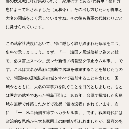
都の伏見城に呼び集められて、家康の子である2代将軍・徳川秀
忠によって出されました（元和令）。その出し方じたいが将軍と
大名の関係をよく示していますね。その後も将軍の代替わりごと
に発せられています。
この武家諸法度において、特に厳しく取り締まれた条項を二つ、
史料で示しましょう。まず、「一 諸国ノ居城修補ヲ為スと雖
モ、必ス言上スヘシ。況ンヤ新儀ノ構営堅ク停止令ムル事。」で
す。これは大名が幕府に無断で居城を修築することを禁じたもの
で、領国内の居城以外の城をすべて破却することを命じた一国一
城令とともに、大名の軍事力を削ぐことを目的としました。もと
は秀吉の武将であった福島正則は、1619年、台風で損壊した広島
城を無断で修築したかどで改易（領地没収）されています。次
に、「一 私ニ婚姻ヲ締フヘカラサル事。」です。戦国時代には
政治的な思惑から大名家同士の結婚が行われましたが、幕府のあ