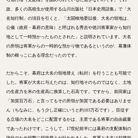
故、多くの高校生が使用する山川出版社『日本史用語集』で「大
名知行制」の項目を引くと、「太閤検地委以後、大名の領地は、
公儀（政府・幕府の意味）と呼ばれる秀吉や徳川将軍家から知行
地として一時預かったものとされた」と説明されています。大名
の所領は将軍からの一時的な預かり物であるというのが、幕藩体
制の根っこにある理念だったのです。
だからこそ、幕府は大名の領地替え（転封）を行うことも可能で
した。将軍が大名に与えたのは、知行地そのものではなく、土地
の生産力を米の生産高に換算した石高です。ですから、前田家は
「加賀百万石」と言ってもその所領が加賀である必要はありませ
ん（ちなみに、もう少し正確にいうと約103万石です）。臣従す
る立場の大名をどこに配置するかは、主君である将軍の自由裁量
であったわけです。こうして、17世紀前半には幕府の支配体制の
強化のため頻繁に領地替えが行われました。将軍と大名は封建的