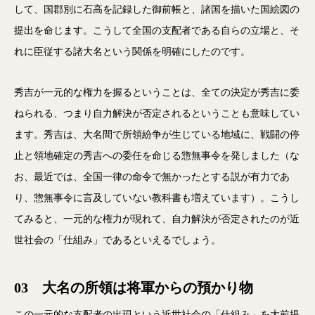
して、国郡別に石高を記録した御前帳と、諸国を描いた国絵図の
提出を命じます。こうして全国の支配者である自らの立場と、そ
れに臣従する諸大名という関係を明確にしたのです。
秀吉が一元的な権力を握るということは、全ての決定が秀吉に委
ねられる、つまり自力解決が否定されるということも意味してい
ます。秀吉は、大名間で所領紛争が生じている地域に、戦闘の停
止と領地確定の秀吉への委任を命じる惣無事令を発しました（な
お、最近では、全国一律の命令で無かったとする説が有力であ
り、惣無事令に言及していない教科書も増えています）。こうし
てみると、一元的な権力が現れて、自力解決が否定されたのが近
世社会の「仕組み」であるといえるでしょう。
03 大名の所領は将軍からの預かり物
この一元的な支配者の出現という近世社会の「仕組み」を大前提