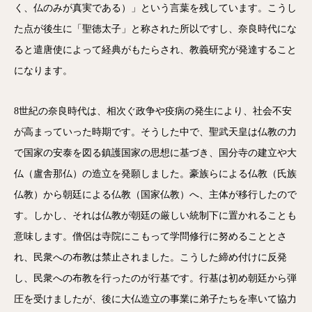
く、仏のみが真実である）」という言葉を残しています。こうし
た点が後生に「聖徳太子」と称された所以ですし、奈良時代にな
ると遣唐使によって経典がもたらされ、教義研究が発達すること
になります。
8世紀の奈良時代は、相次ぐ政争や疫病の発生により、社会不安
が高まっていった時期です。そうした中で、聖武天皇は仏教の力
で国家の安泰を図る鎮護国家の思想に基づき、国分寺の建立や大
仏（盧舎那仏）の造立を発願しました。豪族らによる仏教（氏族
仏教）から朝廷による仏教（国家仏教）へ、主体が移行したので
す。しかし、それは仏教が朝廷の厳しい統制下に置かれることも
意味します。僧侶は寺院にこもって学問修行に努めることとさ
れ、民衆への布教は禁止されました。こうした締め付けに反発
し、民衆への布教を行ったのが行基です。行基は初め朝廷から弾
圧を受けましたが、後に大仏造立の事業に弟子たちを率いて協力