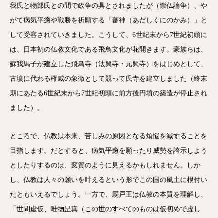
我氏と物部氏との間で政争の具とされましたが（崇仏論争）、や
がて病気平癒や戦勝を祈願する「蕃神（あだしくにのかみ）」と
して受容されていきました。こうして、6世紀末から7世紀初頭に
は、日本初の仏教文化である飛鳥文化が花開きます。豪族らは、
蘇我馬子が建立した飛鳥寺（法興寺・元興寺）をはじめとして、
古墳に代わる権威の象徴として競って氏寺を建立しました（終末
期にあたる6世紀末から7世紀初頭に前方後円墳の築造が停止され
ました）。
ところで、仏教は本来、苦しみの原因となる煩悩を滅することを
目指します。だとすると、病気平癒を願ったり威勢を誇示しよう
としたりするのは、変質のように見えるかもしれません。しか
し、仏教は人々の願いを叶えるという形でこの国の風土に根付い
たともいえるでしょう。一方で、厩戸王は仏教の本質を理解し、
「世間虚仮、唯物昰真（この世のすべてのものは仮初めで虚し