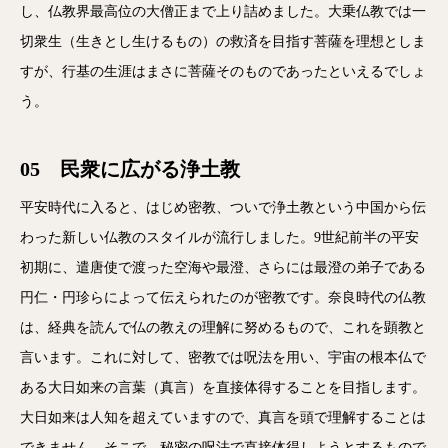
し、仏教界最高位の大僧正まで上り詰めました。大乗仏教では一
切衆生（生きとし生けるもの）の救済を目指す菩薩を理想としま
すが、行基の生涯はまさに菩薩そのものであったといえるでしょ
う。
05 民衆に広がる浄土教
平安時代に入ると、はじめ密教、ついで浄土教という中国から伝
わった新しい仏教のスタイルが流行しました。9世紀前半の平安
初期に、遣唐使で渡った空海や最澄、さらには最澄の弟子である
円仁・円珍らによって伝えられたのが密教です。奈良時代の仏教
は、経典を読んで仏の教えの理解に努めるもので、これを顕教と
言います。これに対して、密教では呪法を用い、宇宙の根本仏で
ある大日如来の言葉（真言）を直接体得することを目指します。
大日如来は人知を超えていますので、真言を頭で理解することは
できません。そこで、秘密の呪法で直接体得しようとするもので