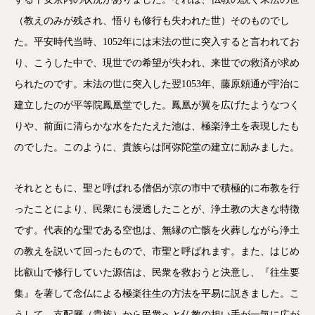
（教えのみが残され、悟りも修行も失われた世）そのものでし
た。平安時代当時、1052年には末法の世に突入すると言われてお
り、こうした中で、現世での希望が失われ、来世での救済が求め
られたのです。末法の世に突入した翌1053年、藤原頼通が宇治に
建立したのが平等院鳳凰堂でした。鳳凰が翼を広げたようなつく
りや、前面に清らかな水をたたえた池は、極楽浄土を表現したも
のでした。このように、貴族らは阿弥陀堂の建立に励みました。
それとともに、聖と呼ばれる僧侶が京の市中で積極的に布教を行
ったことにより、民衆にも浸透したことが、浄土教の大きな特徴
です。代表的な聖である空也は、無縁の亡骸を火葬しながら浄土
の教えを説いて回ったもので、市聖と呼ばれます。また、はじめ
比叡山で修行していた源信は、民衆を救おうと決意し、『往生要
集』を著して念仏による極楽往生の方法を平易に説きました。こ
うして、支配層（貴族）から民衆へと仏教の担い手が一気に広が