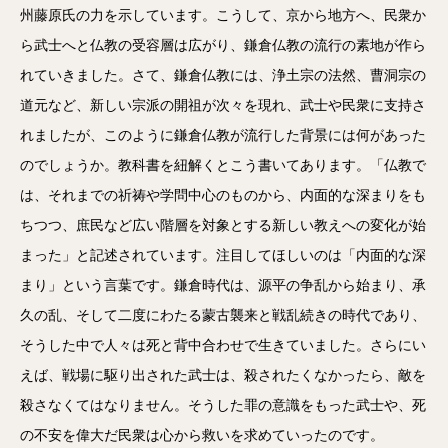
州藤原氏の力を示しています。こうして、京から地方へ、民衆か
ら武士へと仏教の受容層は広がり、鎌倉仏教の流行の素地が作ら
れていきました。さて、鎌倉仏教には、浄土宗の法然、曹洞宗の
道元など、新しい宗派の開祖が次々を現れ、武士や民衆に支持さ
れましたが、このように鎌倉仏教が流行した背景には何があった
のでしょうか。教科書を紐解くとこう書いてあります。「仏教で
は、それまでの祈祷や学問中心のものから、内面的な深まりをも
ちつつ、庶民など広い階層を対象とする新しい教えへの変化が始
まった」と記述されています。注目してほしいのは「内面的な深
まり」という言葉です。鎌倉時代は、源平の争乱から始まり、承
久の乱、そして二度にわたる蒙古襲来と戦乱続きの時代であり、
そうした中で人々は死と背中合わせで生きていました。さらにい
えば、戦場に駆り出された武士は、殺されたくなかったら、敵を
殺さなくてはなりません。そうした罪の意識をもった武士や、死
の不安を偉大だ民衆は心から救いを求めていったのです。