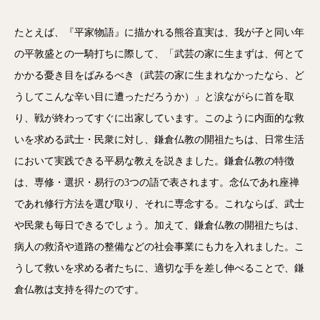
たとえば、『平家物語』に描かれる熊谷直実は、我が子と同い年
の平敦盛との一騎打ちに際して、「武芸の家に生まずは、何とて
かかる憂き目をばみるべき（武芸の家に生まれなかったなら、ど
うしてこんな辛い目に遭っただろうか）」と涙ながらに首を取
り、戦が終わってすぐに出家しています。このように内面的な救
いを求める武士・民衆に対し、鎌倉仏教の開祖たちは、日常生活
において実践できる平易な教えを説きました。鎌倉仏教の特徴
は、専修・選択・易行の3つの語で表されます。念仏であれ座禅
であれ修行方法を選び取り、それに専念する。これならば、武士
や民衆も毎日できるでしょう。加えて、鎌倉仏教の開祖たちは、
病人の救済や道路の整備などの社会事業にも力を入れました。こ
うして救いを求める者たちに、適切な手を差し伸べることで、鎌
倉仏教は支持を得たのです。