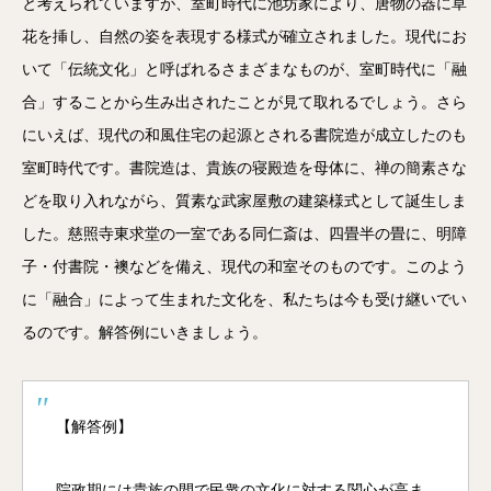
と考えられていますが、室町時代に池坊家により、唐物の器に草
花を挿し、自然の姿を表現する様式が確立されました。現代にお
いて「伝統文化」と呼ばれるさまざまなものが、室町時代に「融
合」することから生み出されたことが見て取れるでしょう。さら
にいえば、現代の和風住宅の起源とされる書院造が成立したのも
室町時代です。書院造は、貴族の寝殿造を母体に、禅の簡素さな
どを取り入れながら、質素な武家屋敷の建築様式として誕生しま
した。慈照寺東求堂の一室である同仁斎は、四畳半の畳に、明障
子・付書院・襖などを備え、現代の和室そのものです。このよう
に「融合」によって生まれた文化を、私たちは今も受け継いでい
るのです。解答例にいきましょう。
【解答例】
院政期には貴族の間で民衆の文化に対する関心が高ま