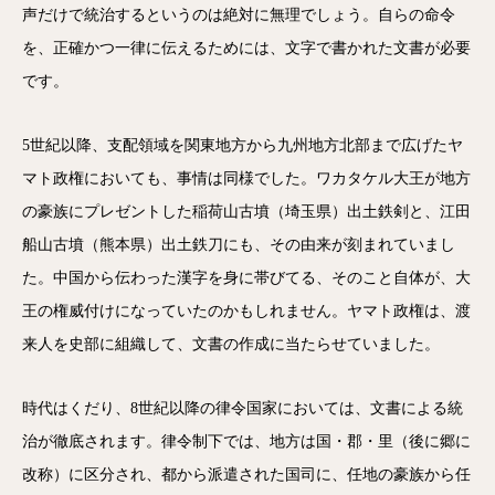
声だけで統治するというのは絶対に無理でしょう。自らの命令
を、正確かつ一律に伝えるためには、文字で書かれた文書が必要
です。
5世紀以降、支配領域を関東地方から九州地方北部まで広げたヤ
マト政権においても、事情は同様でした。ワカタケル大王が地方
の豪族にプレゼントした稲荷山古墳（埼玉県）出土鉄剣と、江田
船山古墳（熊本県）出土鉄刀にも、その由来が刻まれていまし
た。中国から伝わった漢字を身に帯びてる、そのこと自体が、大
王の権威付けになっていたのかもしれません。ヤマト政権は、渡
来人を史部に組織して、文書の作成に当たらせていました。
時代はくだり、8世紀以降の律令国家においては、文書による統
治が徹底されます。律令制下では、地方は国・郡・里（後に郷に
改称）に区分され、都から派遣された国司に、任地の豪族から任