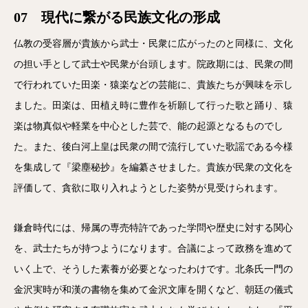
07 現代に繋がる民族文化の形成
仏教の受容層が貴族から武士・民衆に広がったのと同様に、文化
の担い手として武士や民衆が台頭します。院政期には、民衆の間
で行われていた田楽・猿楽などの芸能に、貴族たちが興味を示し
ました。田楽は、田植え時に豊作を祈願して行った歌と踊り、猿
楽は物真似や軽業を中心とした芸で、能の起源となるものでし
た。また、後白河上皇は民衆の間で流行していた歌謡である今様
を集成して『梁塵秘抄』を編纂させました。貴族が民衆の文化を
評価して、貪欲に取り入れようとした姿勢が見受けられます。
鎌倉時代には、帰属の専売特許であった学問や歴史に対する関心
を、武士たちが持つようになります。合議によって政務を進めて
いく上で、そうした素養が必要となったわけです。北条氏一門の
金沢実時が和漢の書物を集めて金沢文庫を開くなど、朝廷の儀式