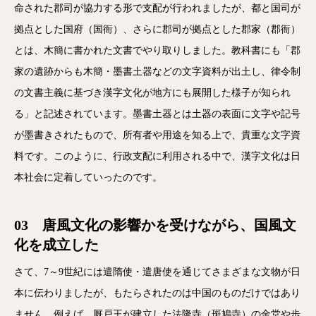
命された郡司が協力する形で支配が行われましたが、都と国司が
拠点とした国府（国衙）、さらに郡司が拠点とした郡家（郡衙）
とは、木簡に書かれた文書でやり取りしました。教科書にも「郡
家の遺跡からも木簡・墨書土器などの文字資料が出土し、律令制
の文書主義に基づき漢字文化が地方にも展開した様子が知られ
る」と記述されています。墨書土器とは土器の表面に文字や記号
が墨書きされたもので、所有者や用途を知る上で、貴重な文字資
料です。このように、行政支配に利用される中で、漢字文化は日
本社会に定着していったのです。
03 唐風文化の影響かを受けながら、国風文
化を成立した
さて、7～9世紀には遣隋使・遣唐使を通じてさまざまな文物が日
本に伝わりましたが、もたらされたのは中国のものだけではあり
ません。例えば、厩戸王が建立した法隆寺（斑鳩寺）の金堂や歩