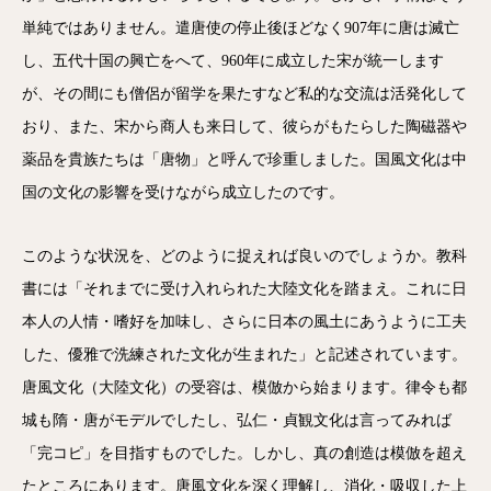
単純ではありません。遣唐使の停止後ほどなく907年に唐は滅亡
し、五代十国の興亡をへて、960年に成立した宋が統一します
が、その間にも僧侶が留学を果たすなど私的な交流は活発化して
おり、また、宋から商人も来日して、彼らがもたらした陶磁器や
薬品を貴族たちは「唐物」と呼んで珍重しました。国風文化は中
国の文化の影響を受けながら成立したのです。
このような状況を、どのように捉えれば良いのでしょうか。教科
書には「それまでに受け入れられた大陸文化を踏まえ。これに日
本人の人情・嗜好を加味し、さらに日本の風土にあうように工夫
した、優雅で洗練された文化が生まれた」と記述されています。
唐風文化（大陸文化）の受容は、模倣から始まります。律令も都
城も隋・唐がモデルでしたし、弘仁・貞観文化は言ってみれば
「完コピ」を目指すものでした。しかし、真の創造は模倣を超え
たところにあります。唐風文化を深く理解し、消化・吸収した上