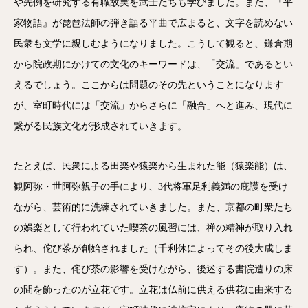
や先例を研究する有職故実を武士たちも学びました。また、『平
家物語』が琵琶法師の弾き語る平曲で広まると、文字を読めない
民衆も文学に親しむようになりました。こうして観ると、鎌倉期
から院政期にかけての文化のキーワードは、「交流」であるとい
えるでしょう。ここからは問題のその先ということになります
が、室町時代には「交流」からさらに「融合」へと進み、現代に
繋がる民族文化が形成されていきます。
たとえば、民衆による田楽や猿楽から生まれた能（猿楽能）は、
観阿弥・世阿弥親子の手により、3代将軍足利義満の庇護を受け
ながら、芸術的に洗練されていきました。また、京都の町衆たち
の娯楽として行われていた喫茶の風習には、禅の精神が取り入れ
られ、佗び茶が創始されました（千利休によってその後大成しま
す）。また、侘び茶の影響を受けながら、後述する書院造りの床
の間を飾ったのが立花です。立花は仏前に供える供花に由来する