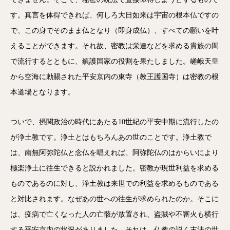
す。真言を体得できれば、何しろ大日如来は宇宙の根本仏ですの
で、この身でそのまま仏となり（即身成仏）、すべての願いを叶
えることができます。それ故、密教は栄達などを求める貴族の間
で流行するとともに、鎮護国家の役割を果たしました。嵯峨天皇
から空海に勅賜された平安京内の東寺（教王護国寺）は密教の根
本道場となります。
ついで、摂関政治の時代にあたる10世紀の平安中期に流行したの
が浄土教です。浄土とはもちろんあの世のことです。浄土教で
は、南無阿弥陀仏と念仏を唱えれば、阿弥陀仏のはからいにより
極楽浄土に往生できると説かれました。密教が現世利益を求める
ものであるのに対し、浄土教は来世での利益を求めるものである
と対比されます。なぜあの世への往生が求められたのか。そこに
は、疫病で亡くなった人の亡骸が放置され、盗賊や不審火も横行
する平安京内の状況がありました。それは、仏教の説く末法の世