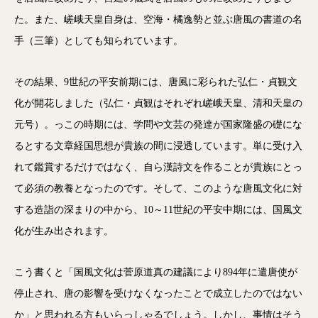
た。また、嵯峨天皇自身は、空海・橘逸勢と並ぶ唐風の書道の名
手（三筆）としても知られています。
その結果、9世紀の平安前期には、唐風に彩られた弘仁・貞観文
化が開花しました（弘仁・貞観はそれぞれ嵯峨天皇、清和天皇の
元号）。っこの時期には、学問や文芸の発達が国家隆盛の礎にな
るとする文章経国思想が貴族の間に浸透しています。単に受け入
れて鑑賞するだけではなく、自ら漢詩文を作ることが貴族にとっ
て必須の教養となったのです。そして、このような唐風文化に対
する造詣の深まりの中から、10～11世紀の平安中期には、国風文
化が生み出されます。
こう書くと「国風文化は菅原道真の建議により894年に遣唐使が
停止され、唐の影響を受けなくなったことで成立したのではない
か」と思われる方もいらっしゃるでしょう。しかし、事情はそう