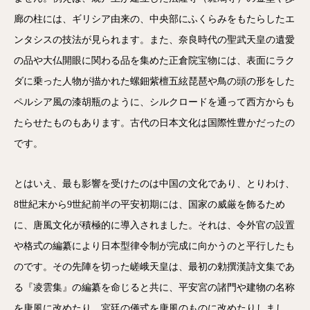
廊の柱には、ギリシア由来の、中央部にふくらみをもたらしたエ
ンタシスの技法が見られます。また、奈良時代の聖武天皇の遺愛
の品や大仏開眼に関わる品を集めた正倉院宝物には、表面にラク
ダに乗った人物が描かれた螺鈿紫檀五絃琵琶や鳥の頭の形をした
ペルシア風の漆胡瓶のように、シルクロードを通って西方からも
たらせたものもあります。古代の日本文化は国際性豊かだったの
です。
とはいえ、最も影響を受けたのは中国の文化であり、とりわけ、
8世紀末から9世紀前半の平安初期には、国家の威厳を飾るため
に、唐風文化が積極的に導入されました。それは、令外官の設置
や格式の編纂により日本型律令制が完成に向かうのと平行したも
のです。その先陣を切った嵯峨天皇は、最初の勅撰漢詩文集であ
る『凌雲集』の編纂を命じると共に、平安宮の諸門や建物の名称
を唐風に改めたり、宮廷の儀式を唐風のものに改めたりしまし