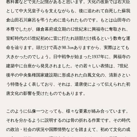
教科書などで見た記憶があると思います。大化の改新では右大臣
として中大兄皇子らを支えながらも、後に追われて自死した蘇我
倉山田石川麻呂を弔うために造られたものです。もとは山田寺の
本尊でしたが、鎌倉幕府成立期の12世紀末に興福寺に奪取され、
室町時代の15世紀初めに雷に打たれ頭部だけ残るという数奇な運
命を辿ります。頭だけで高さ98.3㎝ありますから、実際はとても
大きかったのでしょう。日中戦争が始まった1937年に、興福寺の
建築中に台座から発見されました。その若々しい表情は、7世紀
後半の中央集権国家建設期に形成された白鳳文化の、清新さとい
う特徴をよく表しており、それは、遣唐使によって伝えられた初
唐文化の影響を受けたものでもあります。
このように仏像一つとっても、様々な要素が絡み合っています。
それを分かるように説明するのは骨の折れる作業です。その時代
の政治・社会の状況や国際情勢などを踏まえて、初めて文化の成