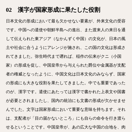
02 漢字が国家形成に果たした役割
日本文化の形成において最も欠かせない要素が、外来文化の受容
です。中国への遣使や朝鮮半島への進出、また渡来人の来日を通
して伝えられた東アジア（なかんずく中国）の文化が、日本の風
土や社会に合うようにアレンジが施され、この国の文化は形成さ
れてきました。弥生時代まで遡れば、稲作の伝来がクニ（小国
家）の形成を促し、中国皇帝から与えられた爵位や金属器が支配
者の権威となったように、中国文化は日本文化のみならず、国家
の形成にも大きな役割を果たしてきました。中でも重要であった
のが、漢字です。遣使にあたっては漢字で書かれた上表文や国書
が必要とされましたし、国内の統治にも文書の形成が欠かせませ
んでした。文字は国家形成において重要な意味を持ちます。それ
は、支配者が「目の届かないところ」にも自らの命令を行き渡ら
せるということです。中国皇帝が、あの広大な中国の台地を、肉