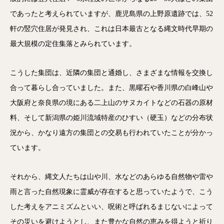
であったと考えられていますが、鹿児島県の上野原遺跡では、52
軒の竪穴住居が発見され、これは日本最古となる縄文時代早期の
最大規模の定住集落とみられています。
こうした集団は、近隣の集団と通婚し、さまざまな情報を交換し
合って暮らし合っていました。また、黒曜石や香川県の白峰山や
大阪府と奈良県の境にある二上山のサヌカイトなどの石器の原材
料、そして新潟県の姫川流域特産のひすい（硬玉）などの分布状
況から、かなり遠方の集団との交易も行われていたことが分かっ
ています。
それから、縄文人たちは山や川、水などのあらゆる自然物や雷や
雨と言った自然現象に霊威が存在すると思っていたようで、こう
した考えをアニミズムといい、呪術と呼ばれるまじないによって
その災いを避けようとし、また豊かな自然の恵みを得ようと祈り