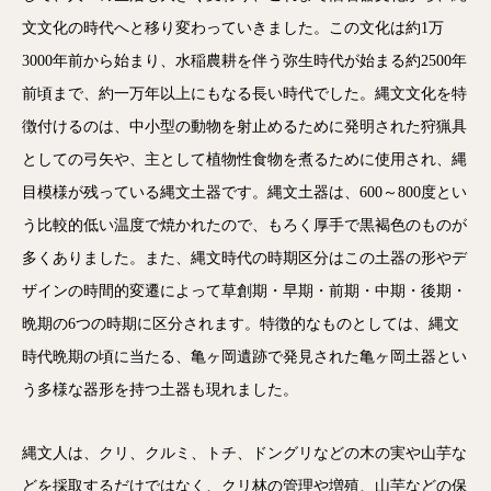
文文化の時代へと移り変わっていきました。この文化は約1万
3000年前から始まり、水稲農耕を伴う弥生時代が始まる約2500年
前頃まで、約一万年以上にもなる長い時代でした。縄文文化を特
徴付けるのは、中小型の動物を射止めるために発明された狩猟具
としての弓矢や、主として植物性食物を煮るために使用され、縄
目模様が残っている縄文土器です。縄文土器は、600～800度とい
う比較的低い温度で焼かれたので、もろく厚手で黒褐色のものが
多くありました。また、縄文時代の時期区分はこの土器の形やデ
ザインの時間的変遷によって草創期・早期・前期・中期・後期・
晩期の6つの時期に区分されます。特徴的なものとしては、縄文
時代晩期の頃に当たる、亀ヶ岡遺跡で発見された亀ヶ岡土器とい
う多様な器形を持つ土器も現れました。
縄文人は、クリ、クルミ、トチ、ドングリなどの木の実や山芋な
どを採取するだけではなく、クリ林の管理や増殖、山芋などの保