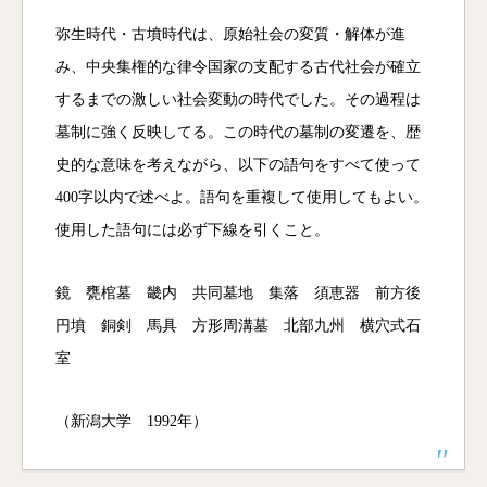
弥生時代・古墳時代は、原始社会の変質・解体が進
み、中央集権的な律令国家の支配する古代社会が確立
するまでの激しい社会変動の時代でした。その過程は
墓制に強く反映してる。この時代の墓制の変遷を、歴
史的な意味を考えながら、以下の語句をすべて使って
400字以内で述べよ。語句を重複して使用してもよい。
使用した語句には必ず下線を引くこと。
鏡 甕棺墓 畿内 共同墓地 集落 須恵器 前方後
円墳 銅剣 馬具 方形周溝墓 北部九州 横穴式石
室
（新潟大学 1992年）