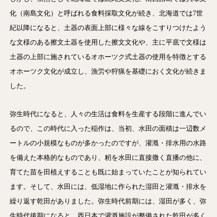
化（南島文化）と呼ばれる食料採取文化が続き、北海道では7世
紀以降になると、土器の表面上部に様々な線をこすりつけたよう
な文様のある擦文土器を使用した擦文文化や、主に平底で文様は
土器の上部に施されているオホーツク式土器の使用を特徴とする
オホーツク文化が成立し、漁労や狩猟を基礎におく文化が続きま
した。
弥生時代になると、人々の生活は食料を生産する段階に進んでい
るので、この時代に入った稲作は、当初、水田の面積は一辺数メ
ートルの小規模なものが多かったのですが、灌漑・排水用の水路
を備えた本格的なものであり、籾を水田に直接撒く直播の他に、
育てた苗を田植えすることも既に始まっていたことが知られてい
ます。そして、水田には、低湿地に作られた湿田と灌漑・排水を
繰り返す乾田がありました。弥生時代前期には、湿田が多く、弥
生時代後期になると、西日本で灌漑施設が整備された乾田が多く