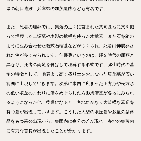
県の朝日遺跡、兵庫県の加茂遺跡なども有名です。
また、死者の埋葬では、集落の近くに営まれた共同墓地に穴を掘
って埋葬した土壙墓や木製の棺桶を使った木棺墓、また石を箱の
ように組み合わせた箱式石棺墓などがつくられ、死者は伸展葬さ
れた例が多くみられます。伸展葬というのは、縄文時代の屈葬と
異なり、死者の両足を伸ばして埋葬する形式です。弥生時代の墓
制の特徴として、地表より高く盛り土をおこなった墳丘墓が広い
範囲に出現していきます。次第に東西に広まった正方形や長方形
の低い墳丘のまわりに溝をめぐらした方形周溝墓が各地にみられ
るようになった他、後期になると、各地にかなり大規模な墓丘を
持つ墓が出現していきます。こうした大型の墳丘墓や多量の副葬
品をもつ墓の出現から、集団内に身分の差が現れ、各地の集落内
に有力な首長が出現したことが分かります。