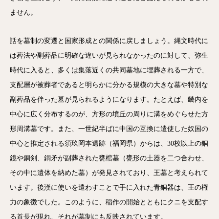
ません。
話を墓制の変遷と国家形成との関係に戻しましょう。縄文時代に
は葬法や副葬品に明確な違いが見られなかったのに対して、弥生
時代に入ると、多くは集落近くの共同墓地に埋葬される一方で、
支配層が被葬者であると明らかに分かる規模の大きな墓や特別な
副葬品を伴った墓が見られるようになります。たとえば、畿内を
中心に広く分布するのが、方形の墳丘の周りに溝をめぐらせた方
形周溝墓です。また、一世紀半ばに中国の互換に遣使した奴国の
中心と推定される須玖岡本遺跡（福岡県）からは、30枚以上の銅
鏡や銅剣、銅矛が副葬された甕棺墓（甕形の土器を二つ合わせ、
その中に遺体を納めた墓）が発見されており、王墓と考えられて
います。後漢に使いを遣わすことで手に入れた青銅器は、王の権
力の象徴でした。このように、稲作の開始とともにクニを支配す
る首長が現れ、それが墓制にも反映されています。