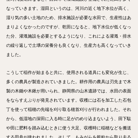
なっていきます。湿田というのは、河川の近く地下水位が高く、
湿り気の多い土地のため、排水施設が必要な水田で、生産性はあ
まりよくなかったのですが、乾田になると、地下水位が低くなっ
た分、灌漑施設を必要とするようになり、これによる灌漑・排水
の繰り返しで土壌の栄養分も良くなり、生産力も高くなっていき
ました。
こうして稲作が始まると共に、使用される道具にも変化が生じ、
多くの農具が製造されていきました。耕作用の農具は刃先まで木
製の木鋤や木鍬が用いられ、静岡県の山木遺跡では、水田の表面
をならすえぶりが発見されています。収穫には石を加工した石包
丁を使って稲穂の先端を刈り取る穂首刈りが行われました。それ
から、低湿地の深田に入る時に足がのめり込まないよう、田下駄
や田に肥料を踏み込むときに使う大足、収穫時に稲穂などを搬送
する田舟が使われました。そして、もみがらを穀粒から取り去る