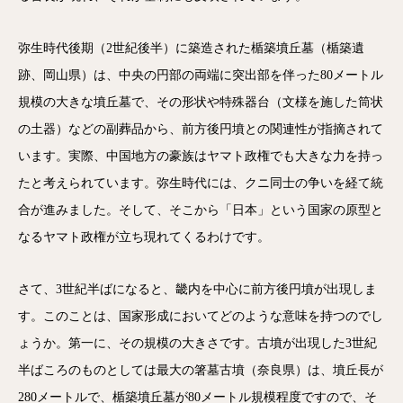
弥生時代後期（2世紀後半）に築造された楯築墳丘墓（楯築遺
跡、岡山県）は、中央の円部の両端に突出部を伴った80メートル
規模の大きな墳丘墓で、その形状や特殊器台（文様を施した筒状
の土器）などの副葬品から、前方後円墳との関連性が指摘されて
います。実際、中国地方の豪族はヤマト政権でも大きな力を持っ
たと考えられています。弥生時代には、クニ同士の争いを経て統
合が進みました。そして、そこから「日本」という国家の原型と
なるヤマト政権が立ち現れてくるわけです。
さて、3世紀半ばになると、畿内を中心に前方後円墳が出現しま
す。このことは、国家形成においてどのような意味を持つのでし
ょうか。第一に、その規模の大きさです。古墳が出現した3世紀
半ばころのものとしては最大の箸墓古墳（奈良県）は、墳丘長が
280メートルで、楯築墳丘墓が80メートル規模程度ですので、そ