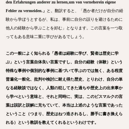
den Erfahrungen anderer zu lernen,um von vorneherein eigene
Fehler zu vermeiden.」
と。翻訳すると、「愚か者だけが自分の経
験から学ぼうとするが、私は、事前に自分の誤りを避けるために
他人の経験から学ぶことを好む」となります。この言葉を一つ取
ってもある意味二重に学びがあるでしょう。
この一般によく知られる「愚者は経験に学び、賢者は歴史に学
ぶ」という言葉自体良い言葉ですし、自分の経験（体験）という
特殊な事例や個別的な事例に基づいて学ぶのでは無く、ある程度
普遍化一般化、批判や検討に耐え得た歴史、とりわけ、自分の単
なる経験談ではなく、人類の犯してきた過ちや歴史上の出来事か
ら学べという意味と、それと同時に、実は、このビスマルクの言
葉は誤訳と誤解に充ちていて、本当は上述のような言葉であった
ということ（つまり、歴史はねつ造されるし、勝手に書き換えら
れる）という教訓を教えてくれるというわけです。