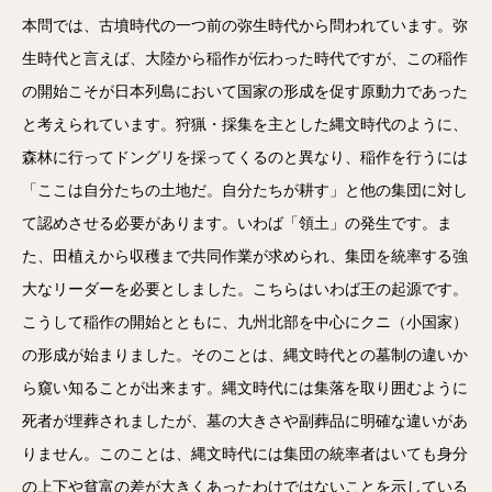
本問では、古墳時代の一つ前の弥生時代から問われています。弥
生時代と言えば、大陸から稲作が伝わった時代ですが、この稲作
の開始こそが日本列島において国家の形成を促す原動力であった
と考えられています。狩猟・採集を主とした縄文時代のように、
森林に行ってドングリを採ってくるのと異なり、稲作を行うには
「ここは自分たちの土地だ。自分たちが耕す」と他の集団に対し
て認めさせる必要があります。いわば「領土」の発生です。ま
た、田植えから収穫まで共同作業が求められ、集団を統率する強
大なリーダーを必要としました。こちらはいわば王の起源です。
こうして稲作の開始とともに、九州北部を中心にクニ（小国家）
の形成が始まりました。そのことは、縄文時代との墓制の違いか
ら窺い知ることが出来ます。縄文時代には集落を取り囲むように
死者が埋葬されましたが、墓の大きさや副葬品に明確な違いがあ
りません。このことは、縄文時代には集団の統率者はいても身分
の上下や貧富の差が大きくあったわけではないことを示している