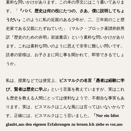
素朴な問いかけがあります。この本の序文にはこう書いてありま
す。「
『パパ、歴史は何の役にたつの、さあ、僕に説明してちょ
うだい』
このように私の近親のある少年が、二、三年前のこと歴
史家である父親にたずねていた」（マルク・ブロック著讃井鉄男
訳『歴史のための弁明』岩波書店）という素朴な問いかけがあり
ます。これは素朴な問いのように思えて非常に難しい問いです。
読者の皆様は、お子さまに同じ事を聞かれて、即答できるでしょ
うか。
私は、授業などでは便宜上、
ビスマルクの名言「愚者は経験に学
び、賢者は歴史に学ぶ」
という言葉を教えていますが、実はこれ
も歴史を教える人間にとっては便利なようで、不都合な事実もあ
ります。実は、ビスマルクはこんな風には言ってはいないからで
す。正確には、ビスマルクはこう言いました。
「Nur ein Idiot
glaubt,aus den eigenen Erfahrungen zu lernen.Ich ziehe es vor,aus