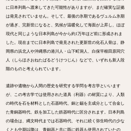
に日本列島へ渡来してきた可能性がありますが、まだ確実な証拠
は発見されていません。そして、最後の氷期であるヴュルム氷期
が過ぎ、完新世になると、気候が温暖化して海面が上昇し、ほぼ
現代と同じような日本列島が今から約1万年ほど前に形成されま
した。現在までに日本列島で発見された更新世の化石人骨は、静
岡県の浜北人や沖縄県の港川人・山下町洞人、白保竿根田原同穴
人（しらほさおねたばるどうけつじん）などで、いずれも新人段
階のものと考えられています。
遺跡や遺物から人間の歴史を研究する学問を考古学といいます
が、この考古学では使用された道具（利器）の材質により、人類
の時代を石を材料とした石器時代、銅と錫を主成分として合金し
た青銅器時代、鉄を加工した鉄器時代に区分されます。日本列島
の場合は、縄文時代までは石器時代、それに続く弥生時代の少な
くとも中期以降は、青銅器と共に既に鉄器も使用されていたの