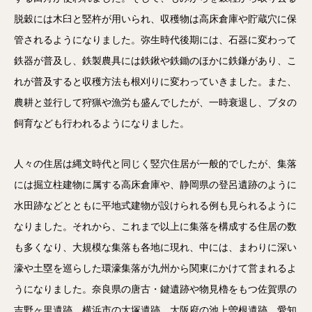
脱穀には木臼と竪杵が用いられ、収穫物は高床倉庫や貯蔵穴に保
管されるようになりました。弥生時代後期には、石器に変わって
鉄器が普及し、鉄製農具には鉄鍬や鉄鋤のほかに鉄鎌があり、こ
れが普及すると収穫方法も根刈りに変わっていきました。また、
農耕と並行して狩猟や漁労も盛んでしたが、一時衰退し、ブタの
飼育なども行われるようになりました。
人々の住居は縄文時代と同じく竪穴住居が一般的でしたが、集落
には掘立柱建物に属する高床倉庫や、静岡県の登呂遺跡のように
水田跡などとともに平地式建物が設けられる例も見られるように
なりました。それから、これまで以上に集落を構成する住居の数
も多くなり、大規模な集落も各地に現れ、中には、まわりに深い
濠や土塁を巡らした環濠集落が九州から関東にかけて営まれるよ
うになりました。奈良県の唐古・鍵遺跡や物見櫓をもつ佐賀県の
吉野ヶ里遺跡、横浜市の大塚遺跡、大阪府の池上曽根遺跡、愛知