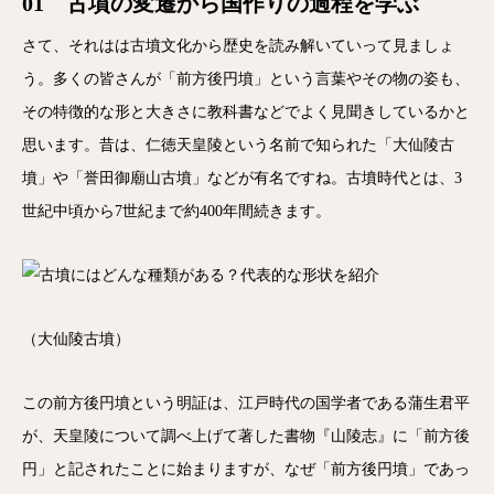
01 古墳の変遷から国作りの過程を学ぶ
さて、それはは古墳文化から歴史を読み解いていって見ましょ
う。多くの皆さんが「前方後円墳」という言葉やその物の姿も、
その特徴的な形と大きさに教科書などでよく見聞きしているかと
思います。昔は、仁徳天皇陵という名前で知られた「大仙陵古
墳」や「誉田御廟山古墳」などが有名ですね。古墳時代とは、3
世紀中頃から7世紀まで約400年間続きます。
（大仙陵古墳）
この前方後円墳という明証は、江戸時代の国学者である蒲生君平
が、天皇陵について調べ上げて著した書物『山陵志』に「前方後
円」と記されたことに始まりますが、なぜ「前方後円墳」であっ