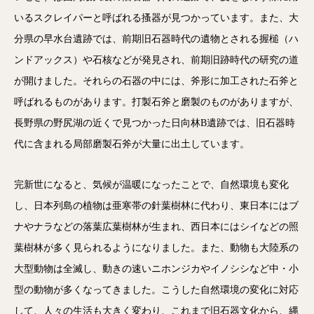
いるスクレイパーと呼ばれる搔器が見つかっています。また、大
分県の早水台遺跡では、前期旧石器時代の遺物とされる握槌（ハ
ンドアックス）や石核などが発見され、前期旧跡時代の研究の道
が開けました。それらの石器の中には、斧形に加工された石斧と
呼ばれるものがあります。打製石斧と磨製のものがありますが、
長野県の野尻湖の近くで見つかった日向林B遺跡では、旧石器時
代に含まれる局部磨製石斧が大量に出土しています。
完新世になると、気候が温暖になったことで、自然環境も変化
し、日本列島の植物は亜寒帯の針葉樹林に代わり、東日本にはブ
ナやナラなどの落葉広葉樹林が生まれ、西日本にはシイなどの照
葉樹林が多く見られるようになりました。また、動物も大陸系の
大型動物は全滅し、動きの速いニホンジカやイノシシなど中・小
型の動物が多くなってきました。こうした自然環境の変化に対応
して、人々の生活も大きく変わり、これまで旧石器文化から、縄