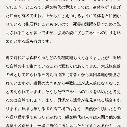
でしょう。ところで、縄文時代の葬法としては、身体を折り曲げ
た屈葬が有名ですね。上から押さえつけるように遺体を石に抱か
せている（抱石葬）ことも多いので、死霊の活躍を防ぐためと説
明されることが多いですが、胎児の姿に戻して再生への祈りを込
めたとする説も有力です。
縄文時代には森林や海などの食糧問題も良くなりましたが、過酷
な自然の中で生きていることは変わりはありません。大規模集落
の跡として知られる三内丸山遺跡（青森）から集団墓地が発見さ
れていますが、遺骨の大きさから半数以上が成人前になくなった
と考えられています。そうした中で再生への祈りを込めたと考え
るのは自然でしょう。また、貝塚から遺骨が発見される場合もあ
ります。貝塚も単なるボミ捨て場ではなく、自然から頂いたもの
を送り返す場であったとみれば、縄文時代の人々は人間と他の生
き物を区別せず、一緒に自然に送り返したと捉えられるかもしれ