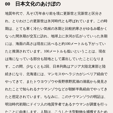
00 日本文化のあけぼの
地質年代で、凡そ1万年余り前を境に更新世と完新世と区分さ
れ、とりわけこの更新世は氷河時代とも呼ばれています。この時
期は、とても寒く冷たい気候の氷期と比較的寒さがゆるみ暖かく
なった間氷期が交互に訪れ、地球上に氷河が広がっていった氷期
には、海面の高さは現在に比べると約100メートルも下がってい
たと推測されています。100メートルも低いということは、現在
は海になっている部分も陸地として露出していたことになりま
す。この間、少なくとも2回、日本列島はアジア大陸北東部と陸
続きになり、北海道には、マンモスやヘラジカがシベリア経由で
やってきて、またトウヨウゾウや長野県野尻湖の湖底から発見さ
れたことで知られるナウマンゾウなどが朝鮮半島経由でやってき
たと想定されています。ちなみに、このナウマンゾウの明証は、
明治時代初期にドイツ人の地質学者であるナウマンが調査を行っ
たことに由来します。人類は、こうした大型動物を捕獲するため