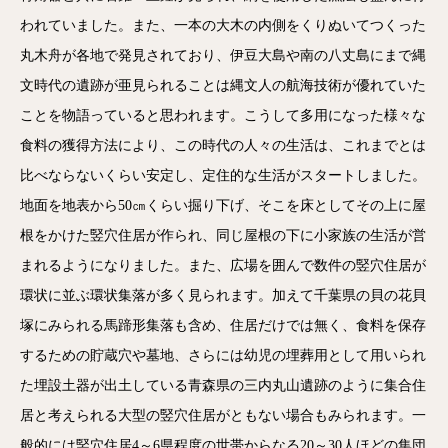
われていました。また、一本の大木の内側をくりぬいてつくった
丸木舟が各地で発見されており、伊豆大島や南の八丈島にまで縄
文時代の遺跡が亜見られることは縄文人の航海技術が優れていた
ことを物語っていると思われます。こうして多用になった様々な
食料の獲得方法により、この時代の人々の生活は、これまでとは
比べならないくらい安定し、定住的な生活がスタートしました。
地面を地表から50㎝くらい掘り下げ、そこを床としてその上に屋
根をかけた竪穴住居が作られ、同じ屋根の下に小家族の生活が営
まれるようになりました。また、広場を囲んで数件の竪穴住居が
環状に並ぶ環状集落が多く見られます。加えて千葉県の貝の花貝
塚にみられる馬蹄形集落も含め、住居だけでは無く、食料を保存
するための貯蔵穴や墓地、さらには幼児の埋葬用として用いられ
た埋設土器が出土している青森県の三内丸山遺跡のように集合住
居と考えられる大型の竪穴住居がともない場合もみられます。一
般的には竪穴住居4～6県程度の世帯からなる20～30人ほどの集団