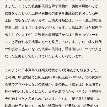
ました。こうした呪術的風習を示す遺物に、腕輪や貝輪のほか、
女性をかたどった土偶や男性の力強さを生殖器に表現した石棒、
土版・岩板などがあります。土偶の種類には、ハート形土偶や遮
光器土偶、ミミズク土偶などがあります。大抵は壊された状態で
出土していますが、長野県の棚畑遺跡からは「縄文のヴィーナ
ス」と呼ばれる完成形のものも発見しています。また、縄文時代
の中頃から盛んになった抜歯の風習は、通過儀礼の一つで成人と
なった証拠として行われていたと考えられています。
このように日本列島では縄文時代から1万年あまり続きました。
この間、中国大陸では紀元前6500～紀元前5500年頃、北の黄河中
流域でアワやキビなどの農耕が、南の長江（揚子江）下流域でも
稲作が行われるようになり、日本列島でもかなり早くから農耕社
会が始まったと考えられています。さらに、紀元前6世紀頃には
鉄器の使用も始まり、春秋・戦国時代（紀元前770～紀元前221