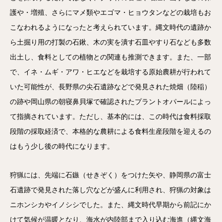
護や・増殖、さらにマメ類やエゴマ・ヒョウタンなどの栽培もお
こなわれるようになったと考えられています。縄文時代の遺跡か
ら土掘り用の打製の石鍬、木の実を潰す石皿やすり石なども多数
出土し、食料としての植物との関連も推測できます。また、一部
で、イネ・ムギ・アワ・ヒエなどを栽培する原始農耕が行われて
いた可能性が、長野県の尖石遺跡などで発見された焼畑（陸稲）
の跡や岡山県の朝寝鼻貝塚で確認されたプラントオパールによっ
て指摘されています。ただし、基本的には、この時代は食料採取
段階の採取経済で、本格的な農耕による食料生産段階を迎えるの
はもう少し後の時代になります。
狩猟には、先端に石鏃（せきぞく）をつけた矢や、静岡県の富士
石遺跡で発見された落し穴などが盛んに利用され、狩猟の対象は
ニホンシカやイノシシでした。また、縄文時代早期から前記にか
けて気候が温暖となり、海水が内陸部まで入り込む海進（縄文海