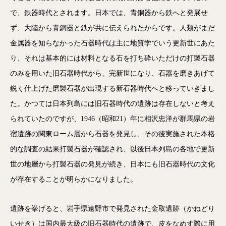
で、鉄器時代とされます。日本では、青銅器から鉄へと発展せ
ず、大陸から青銅器と鉄が共に伝えられたからです。人類がまだ
金属器を知らなかった石器時代は主に地質学でいう更新世にあた
り、それは基本的には材料となる石を打ち砕いただけの打製石器
のみを用いた旧石器時代から、完新世になり、石器を磨きあげて
鋭く仕上げた磨製石器が出現する新石器時代へと移っていきまし
た。かつては日本列島には旧石器時代の遺跡は存在しないと考え
られていたのですが、1946（昭和21）年に相沢忠洋が群馬県の岩
宿遺跡の関東ローム層から石器を発見し、その後実施された本格
的な調査の結果打製石器が確認され、以後日本列島の各地で更新
世の地層から打製石器の発見が続き、日本にも旧石器時代の文化
が存在することが明らかになりました。
遺跡を挙げると、岩手県遠野市で発見された金取遺跡（かねどり
いせき）は国内最大級の旧石器時代の遺跡で、皮をなめす際に用