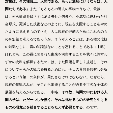
対象は、その性質上、人間である。もっと適切にいうならば、人
間たちである」
また「もろもろの過去の事物のうちで、最後に
は、何ら痕跡を残さずに消え失せた信仰や、不成功に終わった社
会形式、死滅した技術などのように、現在を支配することをやめ
たように見えるものでさえ、人は現在の理解のためにこれらのも
のを無益と考えるであろうか。そう考えることは、ある種の比較
の知識なしに、真の知識はないことを忘れることである（中略）
けれども、この霧に包まれた由来を洞察することを我々に許すわ
ずかの史料を解釈するためには、また問題を正しく提起し、それ
について何らかの観念を得るためにも、今日の景観を観察し分析
するという第一の条件が、果たさなければならない。なぜなら、
現在の景観のみが、そこから出発することが必要不可欠な全体の
展望を与えるからである。（中略）
それ故、時間の中における人
間の学は、ただ一つしか無く、それは死せるものの研究と生ける
ものの研究とを結合することをたえず必要とする
」のです。