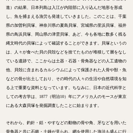
進）の結果、日本列島は入江が内陸部に入り込んだ地形を形成
し、魚を捕まえる漁労も発達していきました。このことは、千葉
県の加曽利貝塚、神奈川県の夏島貝塚、宮城県の里浜貝塚、福井
県の鳥浜貝塚、岡山県の津雲貝塚、あど、今も各地に数多く残る
縄文時代の貝塚によって確認することができます。貝塚というの
は、人々が食べた貝の貝殻などを捨てたものが堆積して層をなし
ている遺跡で、ここからは土器・石器・骨角器などの人工遺物の
他、貝殻に含まれるカルシウムによって保護された人骨や獣・魚
などの骨が出土しており、その時代の人々の生活や自然環境を知
る上で重要な資料となっています。ちなみに、日本の近代科学と
しての考古学は、1877（明治10）年にアメリカ人のモースが東京
にある大森貝塚を発掘調査したことに始まります。
それから、釣針・銛・やすなどの動物の骨や角、牙などを用いた
骨角器と共に石錐・土錘が見られ、網を使用した漁法も盛んに行