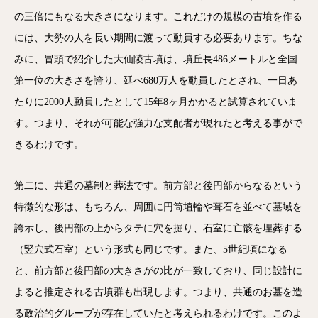
の三倍にもなる大きさになります。これだけの規模の古墳を作る
には、大勢の人を長い期間に渡って動員する必要あります。ちな
みに、冒頭で紹介した大仙陵古墳は、墳丘長486メートルと全国
第一位の大きさを誇り、延べ680万人を動員したとされ、一日あ
たりに2000人動員したとして15年8ヶ月かかると試算されていま
す。つまり、それが可能な強力な支配者が現れたと考える事がで
きるわけです。
第二に、共通の墓制と葬法です。前方部と後円部からなるという
特徴的な形は、もちろん、周囲に円筒埴輪や葺石を並べて墓域を
誇示し、後円部の上からタテに穴を掘り、石室に亡骸を埋葬する
（竪穴式石室）という形式も同じです。また、5世紀頃になる
と、前方部と後円部の大きさがの比が一致しており、同じ設計に
よると推定される古墳群も出現します。つまり、共通のお墓を造
電話
メール
Zoom
る政治的グループが存在していたと考えられるわけです。このよ