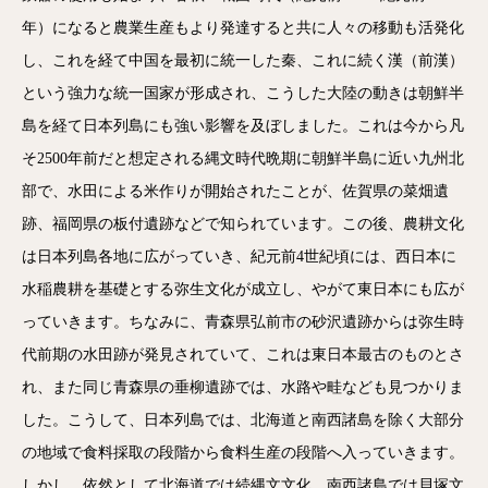
年）になると農業生産もより発達すると共に人々の移動も活発化
し、これを経て中国を最初に統一した秦、これに続く漢（前漢）
という強力な統一国家が形成され、こうした大陸の動きは朝鮮半
島を経て日本列島にも強い影響を及ぼしました。これは今から凡
そ2500年前だと想定される縄文時代晩期に朝鮮半島に近い九州北
部で、水田による米作りが開始されたことが、佐賀県の菜畑遺
跡、福岡県の板付遺跡などで知られています。この後、農耕文化
は日本列島各地に広がっていき、紀元前4世紀頃には、西日本に
水稲農耕を基礎とする弥生文化が成立し、やがて東日本にも広が
っていきます。ちなみに、青森県弘前市の砂沢遺跡からは弥生時
代前期の水田跡が発見されていて、これは東日本最古のものとさ
れ、また同じ青森県の垂柳遺跡では、水路や畦なども見つかりま
した。こうして、日本列島では、北海道と南西諸島を除く大部分
の地域で食料採取の段階から食料生産の段階へ入っていきます。
しかし、依然として北海道では続縄文文化、南西諸島では貝塚文