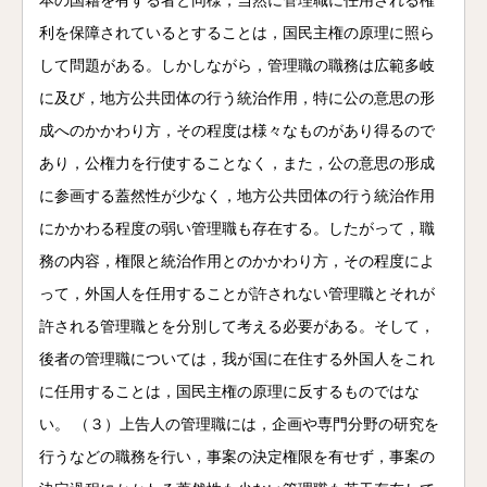
本の国籍を有する者と同様，当然に管理職に任用される権
利を保障されているとすることは，国民主権の原理に照ら
して問題がある。しかしながら，管理職の職務は広範多岐
に及び，地方公共団体の行う統治作用，特に公の意思の形
成へのかかわり方，その程度は様々なものがあり得るので
あり，公権力を行使することなく，また，公の意思の形成
に参画する蓋然性が少なく，地方公共団体の行う統治作用
にかかわる程度の弱い管理職も存在する。したがって，職
務の内容，権限と統治作用とのかかわり方，その程度によ
って，外国人を任用することが許されない管理職とそれが
許される管理職とを分別して考える必要がある。そして，
後者の管理職については，我が国に在住する外国人をこれ
に任用することは，国民主権の原理に反するものではな
い。 （３）上告人の管理職には，企画や専門分野の研究を
行うなどの職務を行い，事案の決定権限を有せず，事案の