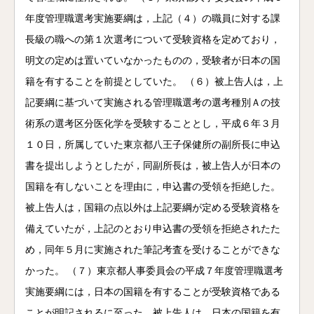
年度管理職選考実施要綱は，上記（４）の職員に対する課
長級の職への第１次選考について受験資格を定めており，
明文の定めは置いていなかったものの，受験者が日本の国
籍を有することを前提としていた。 （６）被上告人は，上
記要綱に基づいて実施される管理職選考の選考種別Ａの技
術系の選考区分医化学を受験することとし，平成６年３月
１０日，所属していた東京都八王子保健所の副所長に申込
書を提出しようとしたが，同副所長は，被上告人が日本の
国籍を有しないことを理由に，申込書の受領を拒絶した。
被上告人は，国籍の点以外は上記要綱が定める受験資格を
備えていたが，上記のとおり申込書の受領を拒絶されたた
め，同年５月に実施された筆記考査を受けることができな
かった。 （７）東京都人事委員会の平成７年度管理職選考
実施要綱には，日本の国籍を有することが受験資格である
ことが明記されるに至った。被上告人は，日本の国籍を有