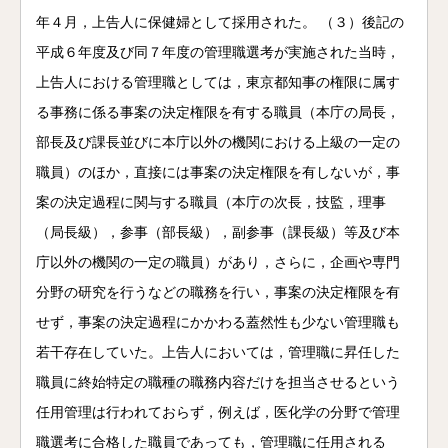
年４月，上告人に保健婦として採用された。 （３）後記の
平成６年度及び同７年度の管理職選考が実施された当時，
上告人における管理職としては，東京都知事の権限に属す
る事務に係る事案の決定権限を有する職員（本庁の局長，
部長及び課長並びに本庁以外の機関における上級の一定の
職員）のほか，直接には事案の決定権限を有しないが，事
案の決定過程に関与する職員（本庁の次長，技監，理事
（局長級），参事（部長級），副参事（課長級）等及び本
庁以外の機関の一定の職員）があり，さらに，企画や専門
分野の研究を行うなどの職務を行い，事案の決定権限を有
せず，事案の決定過程にかかわる蓋然性も少ない管理職も
若干存在していた。上告人においては，管理職に昇任した
職員に終始特定の職種の職務内容だけを担当させるという
任用管理は行われておらず，例えば，医化学の分野で管理
職選考に合格した職員であっても，管理職に任用される