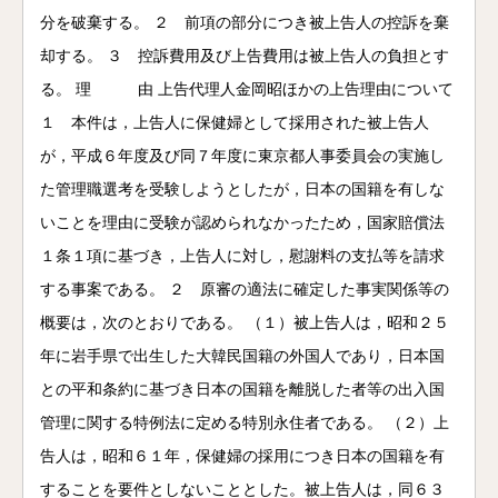
分を破棄する。 ２ 前項の部分につき被上告人の控訴を棄
却する。 ３ 控訴費用及び上告費用は被上告人の負担とす
る。 理 由 上告代理人金岡昭ほかの上告理由について
１ 本件は，上告人に保健婦として採用された被上告人
が，平成６年度及び同７年度に東京都人事委員会の実施し
た管理職選考を受験しようとしたが，日本の国籍を有しな
いことを理由に受験が認められなかったため，国家賠償法
１条１項に基づき，上告人に対し，慰謝料の支払等を請求
する事案である。 ２ 原審の適法に確定した事実関係等の
概要は，次のとおりである。 （１）被上告人は，昭和２５
年に岩手県で出生した大韓民国籍の外国人であり，日本国
との平和条約に基づき日本の国籍を離脱した者等の出入国
管理に関する特例法に定める特別永住者である。 （２）上
告人は，昭和６１年，保健婦の採用につき日本の国籍を有
することを要件としないこととした。被上告人は，同６３