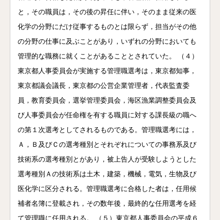
と，その職員は，その後の昇任に伴い，そのまま従来の医
化学の分野にだけ従事するものとは限らず，担当がその他
の分野の仕事に及ぶことがあり，いずれの分野においても
管理的な職務に就くことがあることとされていた。 （４）
東京都人事委員会が実施する管理職選考は，東京都知事，
東京都議会議長，東京都の公営企業管理者，代表監査委
員，教育委員会，選挙管理委員会，海区漁業調整委員会及
び人事委員会が任命権を有する職員に対する課長級の職へ
の第１次選考としてされるものである。管理職選考には，
Ａ，Ｂ及びＣの選考種別とそれぞれについての事務系及び
技術系の選考種別とがあり，被上告人が受験しようとした
選考種別Ａの技術系は土木，建築，機械，電気，生物及び
医化学に区分される。管理職選考に合格した者は，任用候
補者名簿に登載され，その数年後，最終的な任用選考を経
て管理職に任用される。 （５）東京都人事委員会の平成６