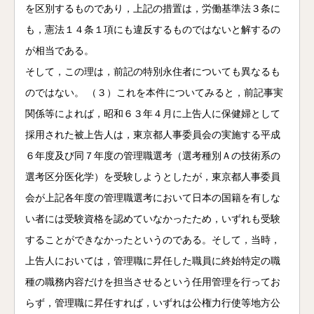
を区別するものであり，上記の措置は，労働基準法３条に
も，憲法１４条１項にも違反するものではないと解するの
が相当である。
そして，この理は，前記の特別永住者についても異なるも
のではない。 （３）これを本件についてみると，前記事実
関係等によれば，昭和６３年４月に上告人に保健婦として
採用された被上告人は，東京都人事委員会の実施する平成
６年度及び同７年度の管理職選考（選考種別Ａの技術系の
選考区分医化学）を受験しようとしたが，東京都人事委員
会が上記各年度の管理職選考において日本の国籍を有しな
い者には受験資格を認めていなかったため，いずれも受験
することができなかったというのである。そして，当時，
上告人においては，管理職に昇任した職員に終始特定の職
種の職務内容だけを担当させるという任用管理を行ってお
らず，管理職に昇任すれば，いずれは公権力行使等地方公