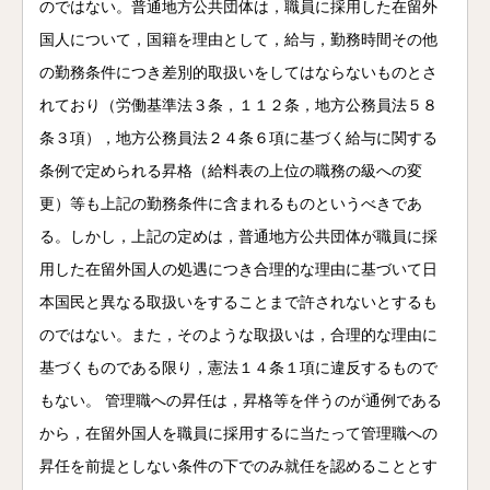
のではない。普通地方公共団体は，職員に採用した在留外
国人について，国籍を理由として，給与，勤務時間その他
の勤務条件につき差別的取扱いをしてはならないものとさ
れており（労働基準法３条，１１２条，地方公務員法５８
条３項），地方公務員法２４条６項に基づく給与に関する
条例で定められる昇格（給料表の上位の職務の級への変
更）等も上記の勤務条件に含まれるものというべきであ
る。しかし，上記の定めは，普通地方公共団体が職員に採
用した在留外国人の処遇につき合理的な理由に基づいて日
本国民と異なる取扱いをすることまで許されないとするも
のではない。また，そのような取扱いは，合理的な理由に
基づくものである限り，憲法１４条１項に違反するもので
もない。 管理職への昇任は，昇格等を伴うのが通例である
から，在留外国人を職員に採用するに当たって管理職への
昇任を前提としない条件の下でのみ就任を認めることとす