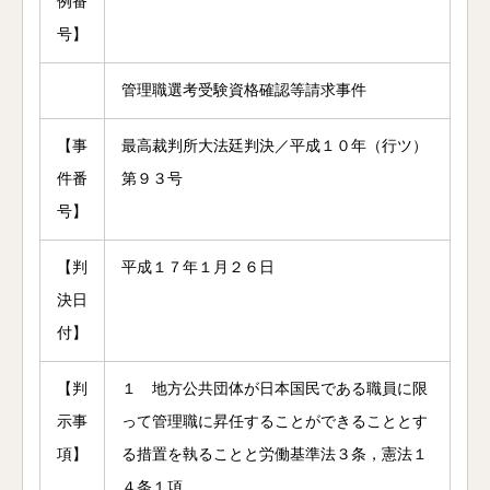
例番
号】
管理職選考受験資格確認等請求事件
【事
最高裁判所大法廷判決／平成１０年（行ツ）
件番
第９３号
号】
【判
平成１７年１月２６日
決日
付】
【判
１ 地方公共団体が日本国民である職員に限
示事
って管理職に昇任することができることとす
項】
る措置を執ることと労働基準法３条，憲法１
４条１項