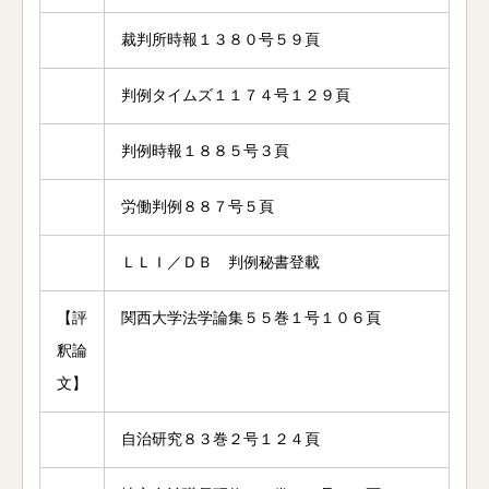
裁判所時報１３８０号５９頁
判例タイムズ１１７４号１２９頁
判例時報１８８５号３頁
労働判例８８７号５頁
ＬＬＩ／ＤＢ 判例秘書登載
【評
関西大学法学論集５５巻１号１０６頁
釈論
文】
自治研究８３巻２号１２４頁