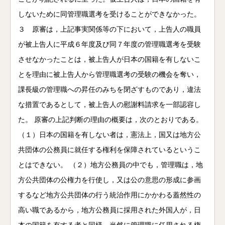
しないために同管理職選考を受けることができなかった。
３ 原審は，上記事実関係等の下において，上告人の職員
が被上告人に平成６年度及び同７年度の管理職選考を受験
させなかったことは，被上告人が日本の国籍を有しないこ
とを理由に被上告人から管理職選考の受験の機会を奪い，
課長級の管理職への昇任のみちを閉ざすものであり，違法
な措置であるとして，被上告人の慰謝料請求を一部認容し
た。 原審の上記判断の理由の概要は，次のとおりである。
（１）日本の国籍を有しない者は，憲法上，国又は地方公
共団体の公務員に就任する権利を保障されているというこ
とはできない。 （２）地方公務員の中でも，管理職は，地
方公共団体の公権力を行使し，又は公の意思の形成に参画
するなど地方公共団体の行う統治作用にかかわる蓋然性の
高い職であるから，地方公務員に採用された外国人が，日