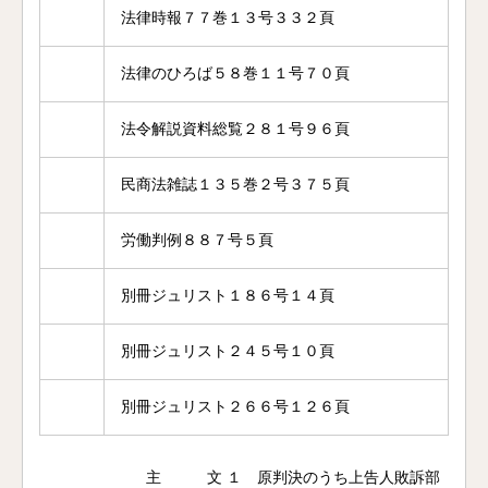
法律時報７７巻１３号３３２頁
法律のひろば５８巻１１号７０頁
法令解説資料総覧２８１号９６頁
民商法雑誌１３５巻２号３７５頁
労働判例８８７号５頁
別冊ジュリスト１８６号１４頁
別冊ジュリスト２４５号１０頁
別冊ジュリスト２６６号１２６頁
主 文 １ 原判決のうち上告人敗訴部