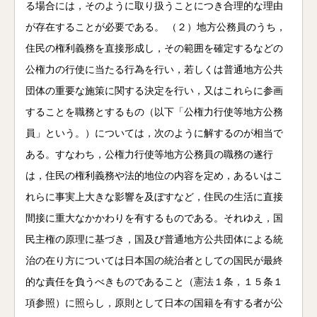
る場合には，そのように取り扱うことにつき合理的な理由
が存在することが必要である。 （２）地方公務員のうち，
住民の権利義務を直接形成し，その範囲を確定するなどの
公権力の行使に当たる行為を行い，若しくは普通地方公共
団体の重要な施策に関する決定を行い，又はこれらに参画
することを職務とするもの（以下「公権力行使等地方公務
員」という。）については，次のように解するのが相当で
ある。すなわち，公権力行使等地方公務員の職務の遂行
は，住民の権利義務や法的地位の内容を定め，あるいはこ
れらに事実上大きな影響を及ぼすなど，住民の生活に直接
間接に重大なかかわりを有するものである。それゆえ，国
民主権の原理に基づき，国及び普通地方公共団体による統
治の在り方については日本国の統治者としての国民が最終
的な責任を負うべきものであること（憲法１条，１５条１
項参照）に照らし，原則として日本の国籍を有する者が公