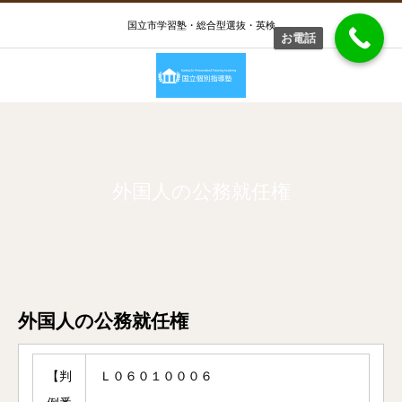
国立市学習塾・総合型選抜・英検
お電話
外国人の公務就任権
外国人の公務就任権
【判
Ｌ０６０１０００６