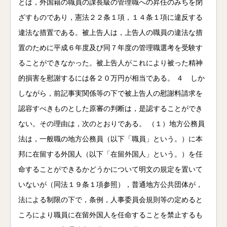
とは，外国籍の職員の課長級の管理職への昇任のみちを閉
ざすものであり，憲法２２条１項，１４条１項に違反する
違法な措置である。被上告人は，上告人の職員の違法な措
置のために平成６年度及び同７年度の管理職選考を受験す
ることができなかった。被上告人がこれにより被った精神
的損害を慰謝するには各２０万円が相当である。 ４ しか
しながら，前記事実関係等の下で被上告人の慰謝料請求を
認容すべきものとした原審の判断は，是認することができ
ない。その理由は，次のとおりである。 （１）地方公務員
法は，一般職の地方公務員（以下「職員」という。）に本
邦に在留する外国人（以下「在留外国人」という。）を任
命することができるかどうかについて明文の規定を置いて
いないが（同法１９条１項参照），普通地方公共団体が，
法による制限の下で，条例，人事委員会規則等の定めると
ころにより職員に在留外国人を任命することを禁止するも