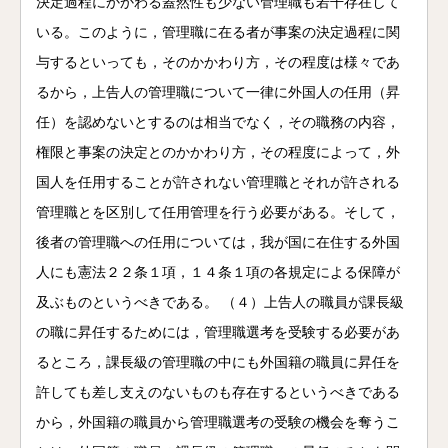
決定過程にかかわる蓋然性も少ない管理職も若干存在して
いる。このように，管理職に在る者が事案の決定過程に関
与するといっても，そのかかわり方，その程度は様々であ
るから，上告人の管理職について一律に外国人の任用（昇
任）を認めないとするのは相当でなく，その職務の内容，
権限と事案の決定とのかかわり方，その程度によって，外
国人を任用することが許されない管理職とそれが許される
管理職とを区別して任用管理を行う必要がある。そして，
後者の管理職への任用については，我が国に在住する外国
人にも憲法２２条１項，１４条１項の各規定による保障が
及ぶものというべきである。 （４）上告人の職員が課長級
の職に昇任するためには，管理職選考を受験する必要があ
るところ，課長級の管理職の中にも外国籍の職員に昇任を
許しても差し支えのないものも存在するというべきである
から，外国籍の職員から管理職選考の受験の機会を奪うこ