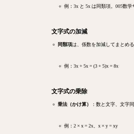
例：
3x と 5x は同類項。
005数
文字式の加減
同類項
は、係数を加減してまとめ
例：
3x + 5x = (3 + 5)x = 8x
文字式の乗除
乗法（かけ算）
：数と文字、文字
例：
2 × x = 2x、x × y = xy