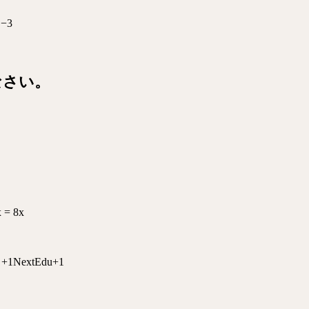
−3
なさい。
= 8x
ト
+1
NextEdu
+1