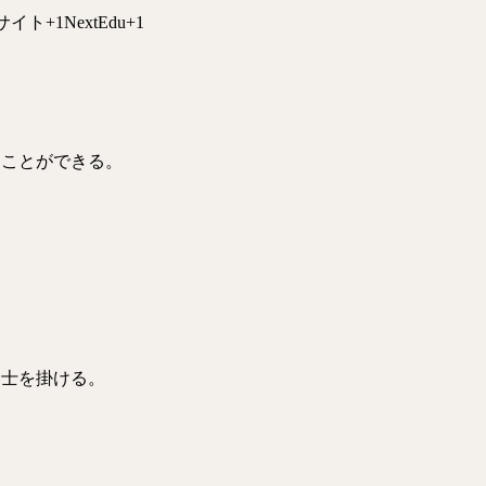
学サイト
+1
NextEdu
+1
ることができる。
同士を掛ける。