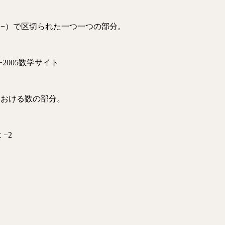
−）で区切られた一つ一つの部分。
−2
005数学サイト
における数の部分。
 −2