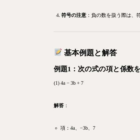
符号の注意
：負の数を扱う際は、
基本例題と解答
例題1：次の式の項と係数
(1)
4a − 3b + 7
解答
：
項：4a、−3b、7