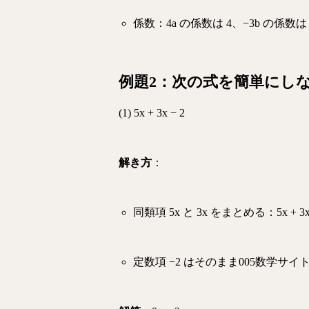
係数：4a の係数は 4、−3b の係数は 
例題2：次の式を簡単にし
(1)
5x + 3x − 2
解き方
：
同類項 5x と 3x をまとめる：5x + 3x 
定数項 −2 はそのまま
005数学サイ