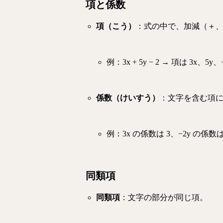
項と係数
項（こう）
：式の中で、加減（＋、
例：
3x + 5y − 2
→
項は 3x、5y、
係数（けいすう）
：文字を含む項
例：
3x の係数は 3、−2y の係数は
同類項
同類項
：文字の部分が同じ項。