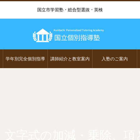
国立市学習塾・総合型選抜・英検
学年別完全個別指導
講師紹介と教室案内
入塾のご案内
：文字式の加減・乗除、項