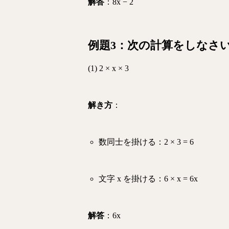
解答
：
8x − 2
例題3：次の計算をしなさ
(1)
2 × x × 3
解き方
：
数同士を掛ける：2 × 3 = 6
文字 x を掛ける：6 × x = 6x
解答
：6x