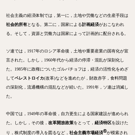
社会主義の経済体制では，第一に，土地や労働などの生産手段は
社会的所有
となる。第二に，国家による
計画経済
がおこなわれ
る。そして，資源と労働力は国家によって計画的に配分される。
ソ連では，1917年のロシア革命後，土地や重要産業の国有化が宣
言された。しかし，1960年代から経済の停滞・混乱が深刻化し
た。1985年に政権についたゴルバチョフは，経済の活性化をめざ
して
ペレストロイカ
(改革)などを進めたが，財政赤字，食料問題
の深刻化，流通機構の混乱などが続いた。1991年，ソ連は消滅し
た。
中国では，1949年の革命後，自力更生による国家建設が進められ
た。しかし，その後，
改革開放政策
をとって，
経済特区
を設けた
⑥
り，株式制度の導入を図るなど，
社会主義市場経済
が模索され