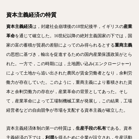
資本主義経済の特質
資本主義経済
は，封建社会崩壊後の18世紀後半，イギリスの
産業
革命
を通じて確立した。16世紀以降の絶対主義国家の下では，国
家の富の蓄積が貿易の差額によってのみ得られるとする
重商主義
の思想に基づき，輸出を促進するための国内産業保護政策がとら
れた。一方で，この時期には，土地囲い込み(エンクロージャー)
によって土地から追い出された農民が賃金労働者となり，余剰労
働力が存在していた。このように，重商主義により蓄積された資
本と余剰労働力の存在が，産業革命の背景としてあった。そし
て，産業革命によって工場制機械工業が発展し，この結果，工場
経営者などの自由競争が市場を支配する資本主義が確立した。
資本主義経済体制の第一の特質は，
生産手段の私有
である。資本
主義経済の下では，
利潤
を得るために企業が設立され，生産活動