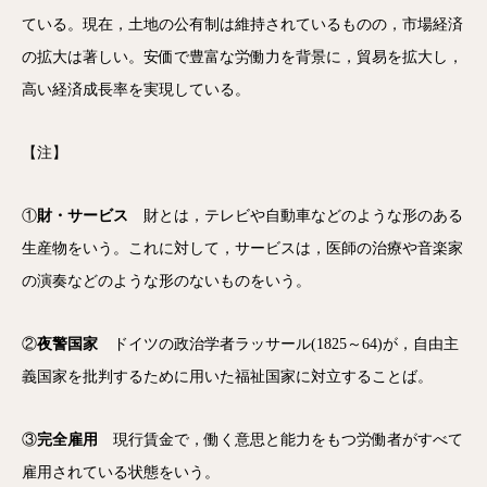
ている。現在，土地の公有制は維持されているものの，市場経済
の拡大は著しい。安価で豊富な労働力を背景に，貿易を拡大し，
高い経済成長率を実現している。
【注】
①
財・サービス
財とは，テレビや自動車などのような形のある
生産物をいう。これに対して，サービスは，医師の治療や音楽家
の演奏などのような形のないものをいう。
②
夜警国家
ドイツの政治学者ラッサール(1825～64)が，自由主
義国家を批判するために用いた福祉国家に対立することば。
③
完全雇用
現行賃金で，働く意思と能力をもつ労働者がすべて
雇用されている状態をいう。