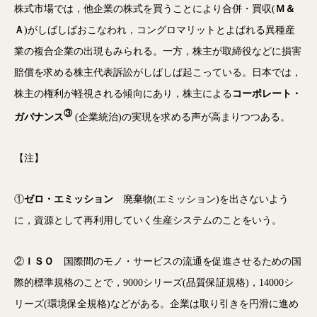
株式市場では，他企業の株式を買うことにより合併・買収(
Ｍ＆
Ａ
)がしばしばおこなわれ，コングロマリットとよばれる異種産
業の複合企業の出現もみられる。一方，株主が取締役などに損害
賠償を求める株主代表訴訟がしばしば起こっている。日本では，
株主の権利が軽視される傾向にあり，株主による
コーポレート・
③
ガバナンス
(企業統治)の実現を求める声が高まりつつある。
【注】
①
ゼロ・エミッション
廃棄物(エミッション)を出さないよう
に，資源として再利用していく生産システムのことをいう。
②
ＩＳＯ
国際間のモノ・サービスの流通を促進させるための国
際的標準規格のことで，9000シリーズ(品質保証規格)，14000シ
リーズ(環境保全規格)などがある。企業は取り引きを円滑に進め