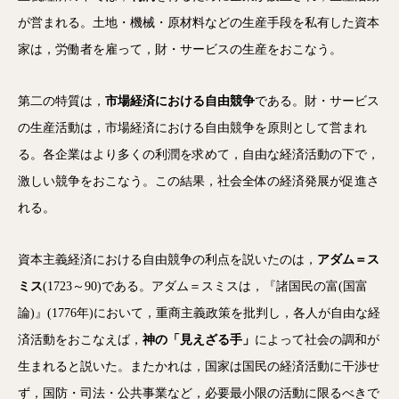
が営まれる。土地・機械・原材料などの生産手段を私有した資本
家は，労働者を雇って，財・サービスの生産をおこなう。
第二の特質は，
市場経済における自由競争
である。財・サービス
の生産活動は，市場経済における自由競争を原則として営まれ
る。各企業はより多くの利潤を求めて，自由な経済活動の下で，
激しい競争をおこなう。この結果，社会全体の経済発展が促進さ
れる。
資本主義経済における自由競争の利点を説いたのは，
アダム＝ス
ミス
(1723～90)である。アダム＝スミスは，『諸国民の富(国富
論)』(1776年)において，重商主義政策を批判し，各人が自由な経
済活動をおこなえば，
神の「見えざる手」
によって社会の調和が
生まれると説いた。またかれは，国家は国民の経済活動に干渉せ
ず，国防・司法・公共事業など，必要最小限の活動に限るべきで