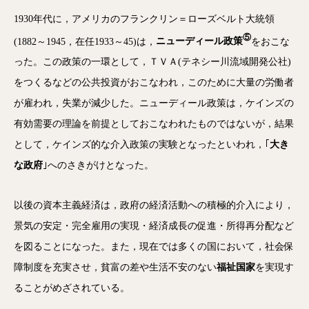
1930年代に，アメリカのフランクリン＝ローズベルト大統領
⑤
(1882～1945，在任1933～45)は，
ニューディール政策
をおこな
った。この政策の一環として，ＴＶＡ(テネシー川流域開発公社)
をつくるなどの公共投資がおこなわれ，このために大量の労働者
が雇われ，失業が減少した。ニューディール政策は，ケインズの
有効需要の理論を前提としておこなわれたものではないが，結果
として，ケインズ的な介入政策の実験となったといわれ，｢
大き
な政府
｣へのさきがけとなった。
以後の資本主義経済は，政府の経済活動への積極的介入により，
景気の安定・完全雇用の実現・経済成長の促進・所得再分配など
を図ることになった。また，現在では多くの国において，社会保
障制度を充実させ，貧富の差や生活不安のない
福祉国家
を実現す
ることがめざされている。