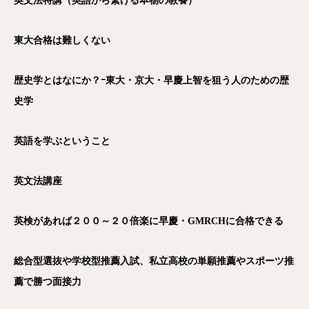
英文法特講（英語から繋げる本物の教養）
東大合格は難しくない
歴史学とはなにか？ｰ東大・京大・早慶上智を狙う人のための歴
史学
英語を学ぶということ
英文法講座
英検があれば２００～２０倍楽に早慶・GMRCH
に合格できる
総合型選抜や学校型推薦入試、私立高校の単願推薦やスポーツ推
薦で勝つ面接力