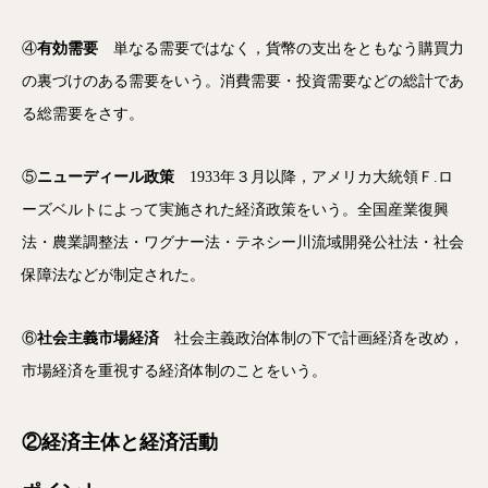
④
有効需要
単なる需要ではなく，貨幣の支出をともなう購買力
の裏づけのある需要をいう。消費需要・投資需要などの総計であ
る総需要をさす。
⑤
ニューディール政策
1933年３月以降，アメリカ大統領Ｆ.ロ
ーズベルトによって実施された経済政策をいう。全国産業復興
法・農業調整法・ワグナー法・テネシー川流域開発公社法・社会
保障法などが制定された。
⑥
社会主義市場経済
社会主義政治体制の下で計画経済を改め，
市場経済を重視する経済体制のことをいう。
②経済主体と経済活動