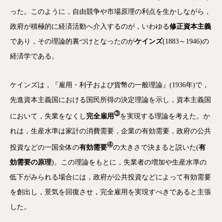
った。このように，自由競争や市場原理の利点を生かしながら，
政府が積極的に経済活動へ介入するのが，いわゆる
修正資本主義
であり，その理論的裏づけとなったのが
ケインズ
(1883～1946)の
経済学である。
ケインズは，『雇用・利子および貨幣の一般理論』(1936年)で，
先進資本主義国における国民所得の決定理論を示し，資本主義国
③
において，失業をなくし
完全雇用
を実現する理論を考えた。か
れは，生産水準は家計の消費需要，企業の有効需要，政府の公共
④
投資などの一国全体の
有効需要
の大きさで決まると説いた(
有
効需要の原理
)。この理論をもとに，失業者の増加や生産水準の
低下がみられる場合には，政府が公共投資などによって有効需要
を創出し，景気を回復させ，完全雇用を実現すべきであると主張
した。