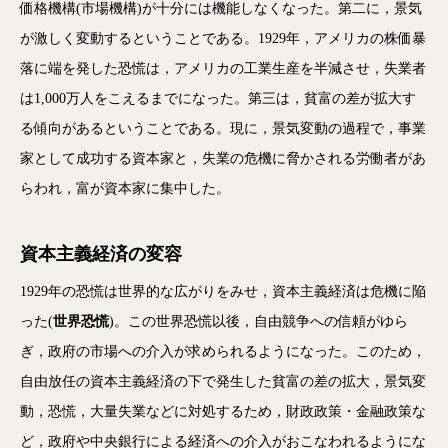
価格機構(市場機構)が十分には機能しなくなった。第二に，景気
が激しく変動するということである。1929年，アメリカの株価暴
落に端を発した恐慌は，アメリカの工業生産を半減させ，失業者
は1,000万人をこえるまでになった。第三は，貧富の差が拡大す
る傾向があるということである。現に，景気変動の過程で，事業
家として成功する資本家と，失業の危機に脅かされる労働者があ
らわれ，富が資本家に集中した。
資本主義経済の変容
1929年の恐慌は世界的な広がりをみせ，資本主義経済は危機に陥
った(
世界恐慌
)。この世界恐慌以後，自由競争への信頼がゆら
ぎ，政府の市場への介入が求められるようになった。このため，
自由放任の資本主義経済の下で発生した貧富の差の拡大，景気変
動，恐慌，大量失業などに対処するため，財政政策・金融政策な
ど，政府や中央銀行による経済への介入がおこなわれるようにな