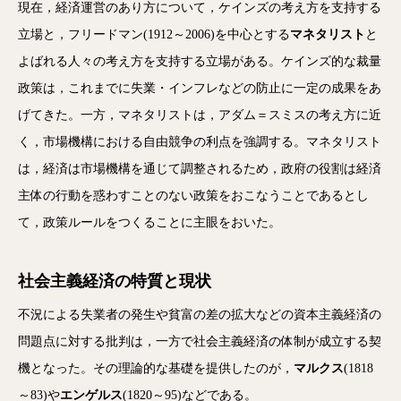
現在，経済運営のあり方について，ケインズの考え方を支持する
立場と，フリードマン(1912～2006)を中心とする
マネタリスト
と
よばれる人々の考え方を支持する立場がある。ケインズ的な裁量
政策は，これまでに失業・インフレなどの防止に一定の成果をあ
げてきた。一方，マネタリストは，アダム＝スミスの考え方に近
く，市場機構における自由競争の利点を強調する。マネタリスト
は，経済は市場機構を通じて調整されるため，政府の役割は経済
主体の行動を惑わすことのない政策をおこなうことであるとし
て，政策ルールをつくることに主眼をおいた。
社会主義経済の特質と現状
不況による失業者の発生や貧富の差の拡大などの資本主義経済の
問題点に対する批判は，一方で社会主義経済の体制が成立する契
機となった。その理論的な基礎を提供したのが，
マルクス
(1818
～83)や
エンゲルス
(1820～95)などである。