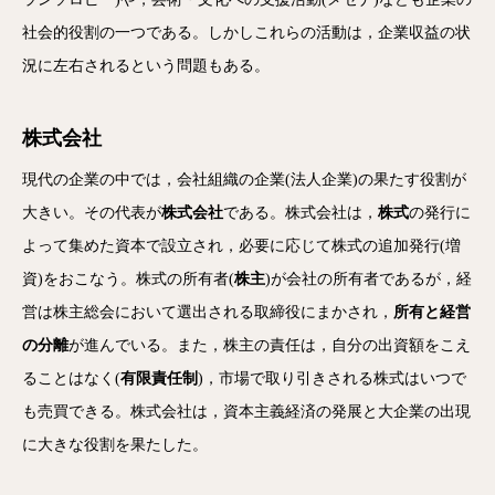
社会的役割の一つである。しかしこれらの活動は，企業収益の状
況に左右されるという問題もある。
株式会社
現代の企業の中では，会社組織の企業(法人企業)の果たす役割が
大きい。その代表が
株式会社
である。株式会社は，
株式
の発行に
よって集めた資本で設立され，必要に応じて株式の追加発行(増
資)をおこなう。株式の所有者(
株主
)が会社の所有者であるが，経
営は株主総会において選出される取締役にまかされ，
所有と経営
の分離
が進んでいる。また，株主の責任は，自分の出資額をこえ
ることはなく(
有限責任制
)，市場で取り引きされる株式はいつで
も売買できる。株式会社は，資本主義経済の発展と大企業の出現
に大きな役割を果たした。