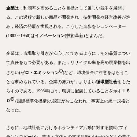
企業
は，利潤率を高めることを目標として厳しい競争を展開す
る。この過程で新しい商品が開発され，技術開発や経営改善が進
み，経済の発展が実現される。こうした進歩をシュンペーター
(1883～1950)は
イノベーション
(技術革新)とよんだ。
企業は，市場取り引きが安心してできるように，その品質につい
て責任をもつ必要がある。また，リサイクル率を高め廃棄物を出
①
さない(
ゼロ・エミッション
)など，環境保全に注意をはらうこ
とも求められている。企業の努力が，よりよい
循環型社会
をもた
らすのである。1996年には，環境に配慮していることを示す
ＩＳ
②
Ｏ
(国際標準化機構)の認証がおこなわれ，事実上の統一規格と
なった。
さらに，地域社会におけるボランティア活動に対する援助(フィ
ランソロピー)や，芸術・文化への支援活動(メセナ)なども企業の