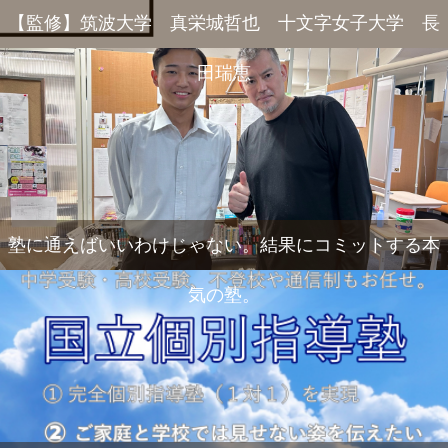
【監修】筑波大学 真栄城哲也 十文字女子大学 長
田瑞恵
塾に通えばいいわけじゃない。結果にコミットする本
気の塾。
電話
メール
Zoom