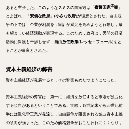
②
あると主張した。このようなスミスの国家観は「
夜警国家
観
」
とよばれ，「
安価な政府
」(
小さな政府
)が理想とされた。自由競
争の下では，企業が利潤を，家計が満足を高めようと行動し，最
も望ましい経済活動が実現する。このため，政府は，民間の経済
活動に保護も干渉もせず，
自由放任政策
(
レッセ・フェール
)をと
ることが最良とされた。
資本主義経済の弊害
資本主義経済が発展すると，その弊害もめだつようになった。
資本主義経済の弊害は，第一に，経済を放任すると市場が独占化
する傾向があるということである。実際，19世紀末から20世紀前
半には重化学工業が発達し，自由競争が阻害される独占資本主義
の傾向が強まった。このため価格競争がおこなわれにくくなり，