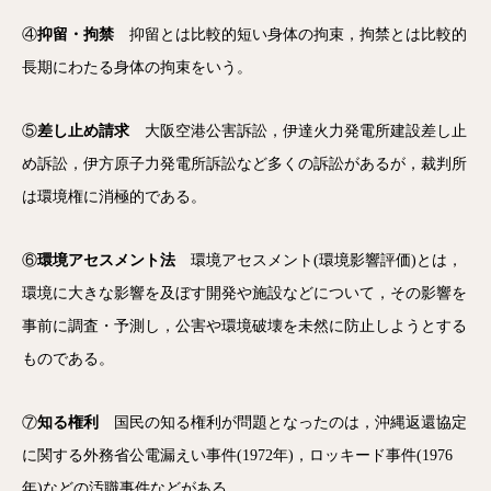
④
抑留・拘禁
抑留とは比較的短い身体の拘束，拘禁とは比較的
長期にわたる身体の拘束をいう。
⑤
差し止め請求
大阪空港公害訴訟，伊達火力発電所建設差し止
め訴訟，伊方原子力発電所訴訟など多くの訴訟があるが，裁判所
は環境権に消極的である。
⑥
環境アセスメント法
環境アセスメント(環境影響評価)とは，
環境に大きな影響を及ぼす開発や施設などについて，その影響を
事前に調査・予測し，公害や環境破壊を未然に防止しようとする
ものである。
⑦
知る権利
国民の知る権利が問題となったのは，沖縄返還協定
に関する外務省公電漏えい事件(1972年)，ロッキード事件(1976
年)などの汚職事件などがある。