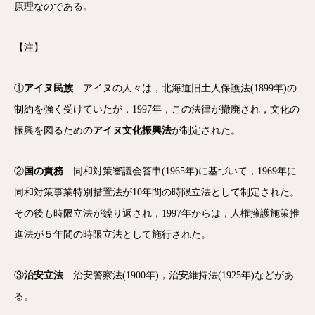
原理なのである。
【注】
①
アイヌ民族
アイヌの人々は，北海道旧土人保護法(1899年)の
制約を強く受けていたが，1997年，この法律が撤廃され，文化の
振興を図るための
アイヌ文化振興法
が制定された。
②
国の責務
同和対策審議会答申(1965年)に基づいて，1969年に
同和対策事業特別措置法が10年間の時限立法として制定された。
その後も時限立法が繰り返され，1997年からは，人権擁護施策推
進法が５年間の時限立法として施行された。
③
治安立法
治安警察法(1900年)，治安維持法(1925年)などがあ
る。