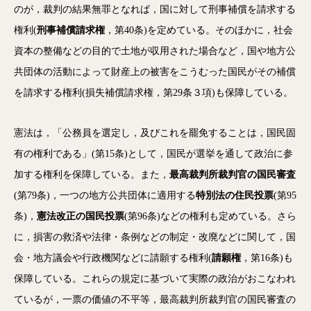
のが，裁判の結果無罪となれば，国に対して刑事補償を請求する
権利(
刑事補償請求権
，第40条)を定めている。そのほかに，社会
資本の整備などの目的で土地が収用された場合など，国や地方公
共団体の活動によって財産上の被害をこうむった国民がその補償
を請求する権利(損失補償請求権，第29条３項)も保障している。
憲法は，「公務員を選定し，及びこれを罷免することは，国民固
有の権利である」(第15条)として，国民が選挙を通して政治に参
加する権利を保障している。また，
最高裁判所裁判官の国民審査
(第79条)，一つの地方公共団体に適用する
特別法の住民投票
(第95
条)，
憲法改正の国民投票
(第96条)などの権利も定めている。さら
に，損害の救済や法律・条例などの制定・改廃などに関して，国
会・地方議会や行政機関などに請願する権利(
請願権
，第16条)も
保障している。これらの規定に基づいて実際の政治がおこなわれ
ているが，一票の価値の不平等，最高裁判所裁判官の国民審査の