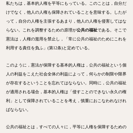
私たちは，基本的人権を平等にもっている。このことは，自分だ
けでなく，他人の人権も保障されていることを意味する。したが
って，自分の人権を主張するあまり，他人の人権を侵害してはな
らない。これを調整するための原理が
公共の福祉
である。そこで
憲法は，人権の濫用を禁止し，「常に公共の福祉のためにこれを
利用する責任を負ふ」(第12条)と定めている。
このように，憲法が保障する基本的人権は，公共の福祉という個
人の利益をこえた社会全体の利益によって，何らかの制限や限界
が存在するということを忘れてはならない。同時に，公共の福祉
が適用される場合，基本的人権は「侵すことのできない永久の権
利」として保障されていることを考え，慎重におこなわれなけれ
ばならない。
公共の福祉とは，すべての人々に，平等に人権を保障するための