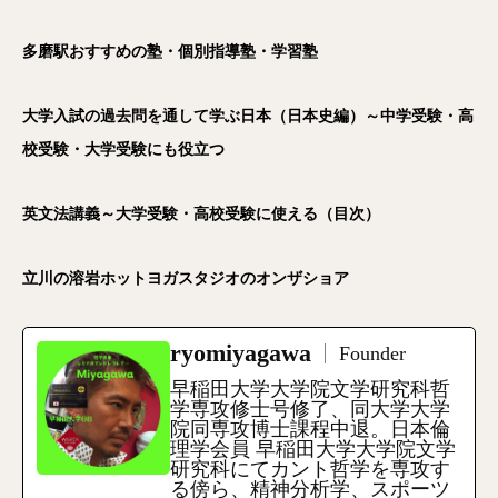
多磨駅おすすめの塾・個別指導塾・学習塾
大学入試の過去問を通して学ぶ日本（日本史編）～中学受験・高
校受験・大学受験にも役立つ
英文法講義～大学受験・高校受験に使える（目次）
立川の溶岩ホットヨガスタジオのオンザショア
ryomiyagawa
Founder
早稲田大学大学院文学研究科哲
学専攻修士号修了、同大学大学
院同専攻博士課程中退。日本倫
理学会員 早稲田大学大学院文学
研究科にてカント哲学を専攻す
る傍ら、精神分析学、スポーツ