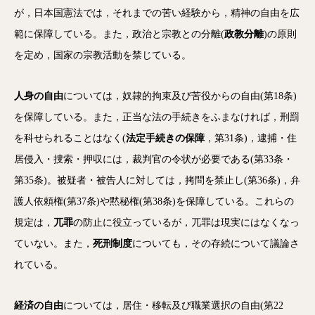
が，日本国憲法では，それまでの苦い経験から，精神の自由を広
範に保障している。また，政治と宗教との分離(
政教分離
)の原則
を定め，国家の宗教活動を禁じている。
人身の自由
については，奴隷的拘束及び苦役からの自由(第18条)
を保障している。また，正当な法の手続きをふまなければ，刑罰
を科せられることはなく(
法定手続きの保障
，第31条)，逮捕・住
居侵入・捜索・押収には，裁判官の令状が必要である(第33条・
第35条)。被疑者・被告人に対しては，拷問を禁止し(第36条)，弁
護人依頼権(第37条)や黙秘権(第38条)を保障している。これらの
規定は，
兀罪
の防止に役立っているが，兀罪は現実にはなくなっ
ていない。また，
死刑制度
についても，その存続について議論さ
れている。
経済の自由
については，居住・移転及び職業選択の自由(第22