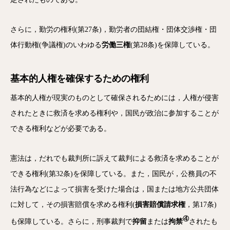
さらに，勤労の権利(第27条)，勤労者の団結権・団体交渉権・団
体行動権(争議権)のいわゆる
労働三権
(第28条)を保障している。
基本的人権を確保するための権利
基本的人権が現実のものとして確保されるためには，人権が侵害
されたときに救済を求める権利や，国民が政治に参加することが
できる権利などが必要である。
憲法は，だれでも裁判所に訴えて裁判による救済を求めることが
できる権利(第32条)を保障している。また，国民が，公務員の不
法行為などによって損害を受けた場合は，国または地方公共団体
に対して，その損害賠償を求める権利(
損害賠償請求権
，第17条)
④
も保障している。さらに，刑事裁判で
抑留
または
拘禁
されたも