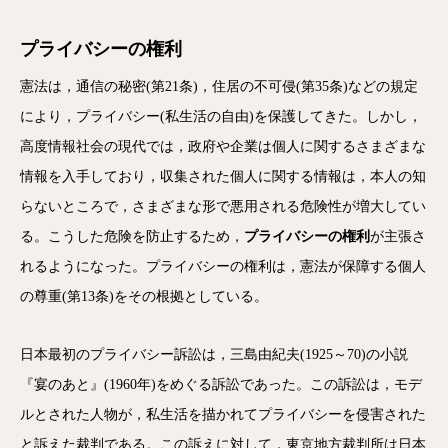
プライバシーの権利
憲法は，通信の秘密(第21条)，住居の不可侵(第35条)などの規定
により，プライバシー(私生活の自由)を保護してきた。しかし，
高度情報社会の現代では，政府や企業は個人に関するさまざまな
情報を入手しており，収集された個人に関する情報は，本人の知
らないところで，さまざまな形で悪用される危険性が増大してい
る。こうした危険を防止するため，
プライバシーの権利
が主張さ
れるようになった。プライバシーの権利は，憲法が保障する個人
の尊重(第13条)をその根拠としている。
日本最初のプライバシー訴訟は，三島由紀夫(1925～70)の小説
『宴のあと』(1960年)をめぐる訴訟であった。この訴訟は，モデ
ルとされた人物が，私生活を描かれてプライバシーを侵害された
と訴えた裁判である。この訴えに対して，東京地方裁判所は日本