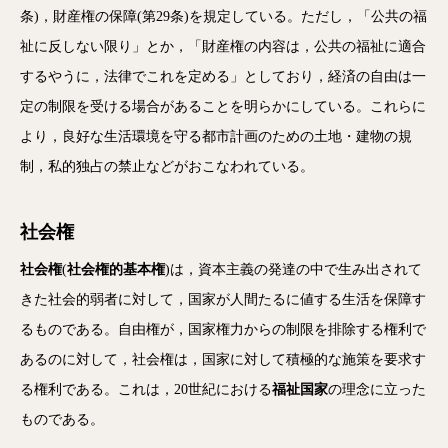
条)，財産権の保障(第29条)を規定している。ただし，「公共の福
祉に反しない限り」とか，「財産権の内容は，公共の福祉に適合
するやうに，法律でこれを定める」としており，経済の自由は一
定の制限を受ける場合があることを明らかにしている。これらに
より，良好な生活環境を守る都市計画のための土地・建物の規
制，私的独占の禁止などがおこなわれている。
社会権
社会権
(
社会権的基本権
)は，資本主義の発達の中で生み出されて
きた社会的弱者に対して，国家が人間たるに値する生活を保障す
るものである。自由権が，国家権力からの制限を排除する権利で
あるのに対して，社会権は，国家に対して積極的な施策を要求す
る権利である。これは，20世紀における
福祉国家
の理念に立った
ものである。