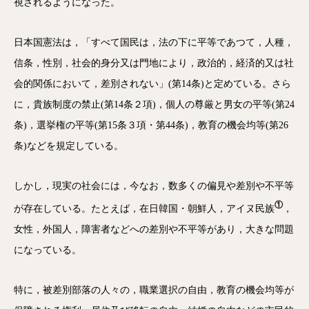
視されるようになった。
日本国憲法は，「すべて国民は，法の下に平等であつて，人種，
信条，性別，社会的身分又は門地により，政治的，経済的又は社
会的関係において，差別されない」(第14条)と定めている。さら
に，貴族制度の禁止(第14条２項)，個人の尊厳と男女の平等(第24
条)，選挙権の平等(第15条３項・第44条)，教育の機会均等(第26
条)などを規定している。
しかし，現実の社会には，今なお，数多くの偏見や差別や不平等
①
が存在している。たとえば，在日韓国・朝鮮人，アイヌ民族
，
女性，外国人，障害者などへの差別や不平等があり，大きな問題
になっている。
特に，被差別部落の人々の，職業選択の自由，教育の機会均等が