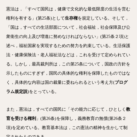
憲法は，「すべて国民は，健康で文化的な最低限度の生活を営む
権利を有する」(第25条)として
生存権
を規定している。そして，
「国は，すべての生活部面について，社会福祉，社会保障及び公
衆衛生の向上及び増進に努めなければならない」(第25条２項)と
述べ，福祉国家を実現するための努力を約束している。生活保護
法・健康保険法・老人福祉法などは，これを受けて定められてい
る。しかし，最高裁判所は，この第25条について，国政の方針を
示したものにすぎず，国民の具体的な権利を保障したものではな
く，具体的な内容は国の裁量に委ねられるという考え方(
プログ
ラム規定説
)をとっている。
また，憲法は，すべての国民に「その能力に応じて，ひとしく
教
育を受ける権利
」(第26条)を保障し，義務教育の無償(第26条２
項)を定めている。教育基本法は，この憲法の精神を生かして制
定されたものである。