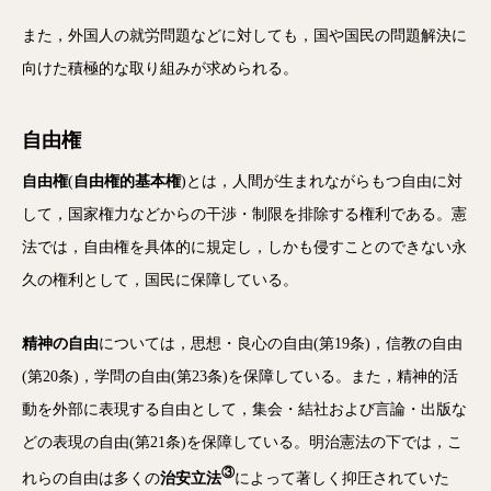
また，外国人の就労問題などに対しても，国や国民の問題解決に
向けた積極的な取り組みが求められる。
自由権
自由権
(
自由権的基本権
)とは，人間が生まれながらもつ自由に対
して，国家権力などからの干渉・制限を排除する権利である。憲
法では，自由権を具体的に規定し，しかも侵すことのできない永
久の権利として，国民に保障している。
精神の自由
については，思想・良心の自由(第19条)，信教の自由
(第20条)，学問の自由(第23条)を保障している。また，精神的活
動を外部に表現する自由として，集会・結社および言論・出版な
どの表現の自由(第21条)を保障している。明治憲法の下では，こ
③
れらの自由は多くの
治安立法
によって著しく抑圧されていた