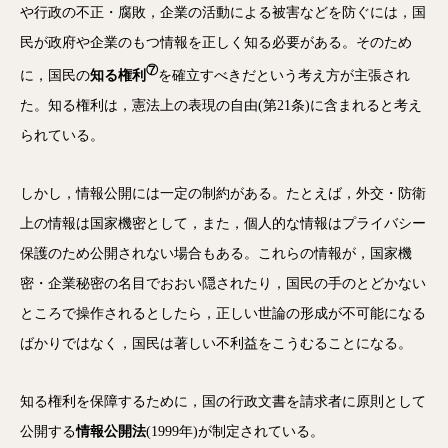
や行政の不正・腐敗，企業の活動による被害などを防ぐには，国
民が政府や企業のもつ情報を正しく知る必要がある。そのため
⑦
に，国民の
知る権利
を確立すべきだという考え方が主張され
た。知る権利は，憲法上の表現の自由(第21条)に含まれると考え
られている。
しかし，情報公開には一定の制約がある。たとえば，外交・防衛
上の情報は国家機密として，また，個人的な情報はプライバシー
保護のため公開されない場合もある。これらの情報が，国家機
密・企業秘密の名目でおおい隠されたり，国民の手のとどかない
ところで操作されるとしたら，正しい世論の形成が不可能になる
ばかりではなく，国民は著しい不利益をこうむることになる。
知る権利を保障するために，国の行政文書を請求者に原則として
公開する
情報公開法
(1999年)が制定されている。