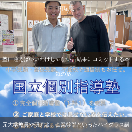
田瑞恵
塾に通えばいいわけじゃない。結果にコミットする本
気の塾。
元大学教員や研究者、企業幹部といったハイクラス講
電話
メール
Zoom