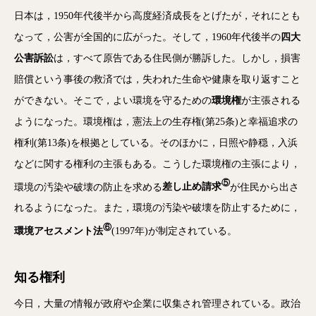
日本は，1950年代後半から高度経済成長をとげたが，それにとも
なって，公害が全国的に広がった。そして，1960年代後半の
四大
公害訴訟
は，すべて原告である住民側が勝訴した。しかし，損害
賠償という事後の救済では，失われた生命や健康を取り返すこと
ができない。そこで，よい環境を守るための
環境権
が主張される
ようになった。環境権は，憲法上の生存権(第25条)と幸福追求の
権利(第13条)を根拠としている。そのほかに，日照や静穏，入浜
などに関する権利の主張もある。こうした環境権の主張により，
⑤
環境の汚染や破壊の防止を求める
差し止め請求
が住民から出さ
れるようになった。また，環境の汚染や破壊を防止するために，
⑥
環境アセスメント法
(1997年)が制定されている。
知る権利
今日，大量の情報が政府や企業に収集され管理されている。政治