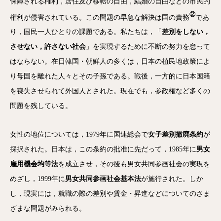
保障される権利，居住及び移転の自由，結婚の自由などの市民的
②
権利が侵害されている。この問題の早急な解決は国の責務
であ
り，国民一人ひとりの課題である。私たちは，「
差別をしない，
させない，許さない社会
」を実現するために不断の努力を怠って
はならない。在日韓国・朝鮮人の多くは，日本の植民地政策によ
り母国を離れた人々とその子孫である。戦後，一方的に日本国籍
を喪失させられて外国人とされた。現在でも，参政権など多くの
問題を残している。
女性の地位については，1979年に国連総会で
女子差別撤廃条約
が
採択された。日本は，この条約の批准に先だって，1985年に
男女
雇用機会均等法
を成立させ，その後も男女共同参画社会の実現を
めざし，1999年に
男女共同参画社会基本法
が施行された。しか
し，現実には，就職の際の差別や賃金・昇進などについてのさま
ざまな問題がみられる。