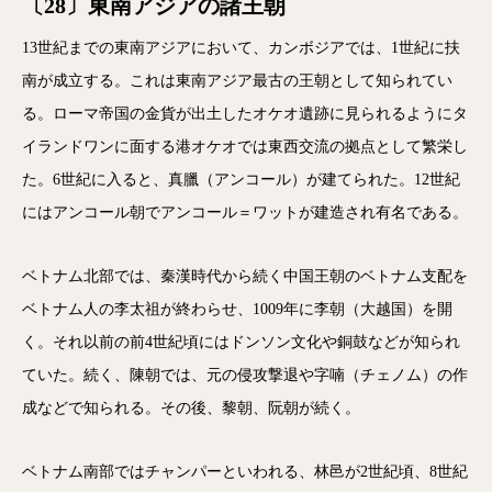
〔28〕東南アジアの諸王朝
13世紀までの東南アジアにおいて、カンボジアでは、1世紀に扶
南が成立する。これは東南アジア最古の王朝として知られてい
る。ローマ帝国の金貨が出土したオケオ遺跡に見られるようにタ
イランドワンに面する港オケオでは東西交流の拠点として繁栄し
た。6世紀に入ると、真臘（アンコール）が建てられた。12世紀
にはアンコール朝でアンコール＝ワットが建造され有名である。
ベトナム北部では、秦漢時代から続く中国王朝のベトナム支配を
ベトナム人の李太祖が終わらせ、1009年に李朝（大越国）を開
く。それ以前の前4世紀頃にはドンソン文化や銅鼓などが知られ
ていた。続く、陳朝では、元の侵攻撃退や字喃（チェノム）の作
成などで知られる。その後、黎朝、阮朝が続く。
ベトナム南部ではチャンパーといわれる、林邑が2世紀頃、8世紀