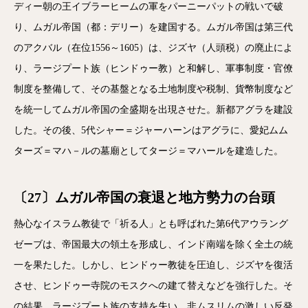
ディー朝の王イブラーヒームの軍をパーニーパットの戦いで破
り、ムガル帝国（都：デリー）を建国する。ムガル帝国は第三代
のアクバル（在位1556～1605）は、ジズヤ（人頭税）の廃止によ
り、ラージプート族（ヒンドゥー教）と和解し、軍事制度・官僚
制度を整備して、その基盤となる土地制度や税制、貨幣制度など
を統一してムガル帝国の全盛期を出現させた。新都アグラを建設
した。その後、5代シャー＝ジャーハーンはアグラに、愛妃ムム
ターズ＝マハ－ルの墓廟としてタージ＝マハールを建造した。
〔27〕ムガル帝国の衰退と地方勢力の台頭
熱心なイスラム教徒で「祈る人」とも呼ばれた第6代アウラング
ゼーブは、帝国最大の領土を形成し、インド南端を除く全土の統
一を果たした。しかし、ヒンドゥー教徒を圧迫し、ジズヤを復活
させ、ヒンドゥー寺院のモスクへの建て替えなどを強行した。そ
の結果、ラージプート族の支持を失い、非ムスリムの激しい反発