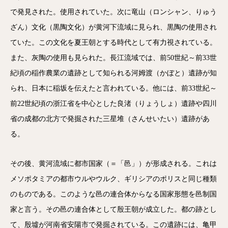
で発見された。使用されていた。次に竜山（ロンシャン、りゅう
ざん）文化（黒陶文化）が黄河下流域に見られ、黒陶の使用され
ていた。この文化を夏王朝とする時代として有力視されている。
また、灰陶の使用も見られた。長江流域では、前50世紀～前33世
紀頃の稲作農業の遺跡として知られる河姆渡（かぼと）遺跡が知
られ、日本に稲坂を伝えたと言われている。他には、前33世紀～
前22世紀頃の浙江省を中心とした良渚（りょうしょ）遺跡や四川
省の成都の北方で発掘された三星堆（さんせいたい）遺跡があ
る。
その後、黄河流域に都市国家（＝「邑」）が形成される。これは
メソポタミアの都市ウルやウルク、ギリシアのポリスと同じ種類
のものである。このような邑の連合体からなる国家形態を邑制国
家と言う。その邑の連合体として殷王朝が成立した。都の跡とし
て、殷墟が河南省安陽市で発掘されている。この遺跡には、亀甲