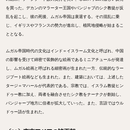
を買った。デカンのマラーター王国やパンジャブのシク教徒が反
乱を起こし、彼の死後、ムガル帝国は衰退する。その混乱に乗
じ、イギリスやフランスの勢力が進出し、植民地侵略が始まるこ
ととなる。
ムガル帝国時代の文化はインド＝イスラーム文化と呼ばれ、中国
の影響を受けて綿密で装飾的な絵画であるミニアチュールが発達
し、ムガル絵画と呼ばれる細密画が生まれた一方、伝統的なラー
ジプート絵画なども生まれた。また、建築においては、上述した
タージ＝マハールが代表的である。宗教では、イスラム教徒ヒン
ドゥー教に加え、両者を融合させたシク教をナーナクが創始し、
パンジャーブ地方に信者が拡大していった。また、言語ではウル
ドゥー語が生まれた。