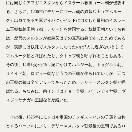
には同じくアフガニスタンからイスラーム教国ゴール朝が侵攻す
る。さらに、1206年にデリーにゴール朝の奴隷兵士（マムルー
ク）出身である将軍アイバクがインドに自立した最初のイスラー
ム王朝奴隷王朝（都：デリー）を建国する。奴隷王朝という名称
は、歴代のスルタンが奴隷又はその直系出身であったためである
が、実際には奴隷でスルタンになったのは3人に過ぎないとして
マムルーク朝と呼ばれたり、クトゥブ朝と呼ばれることもある。
その後、14世紀から15世紀にかけてハルジー朝、トゥグルク朝、
サイイド朝、ロディー朝など五つの王朝が作られていくが、五つ
の王朝の都は全てデリーであったため、デリー＝スルタン朝と呼
ばれる。ちなみに、南インドはチョーラ朝、パーンディヤ朝、ヴ
ィジャヤナガル王国などが続いた。
その後、1526年にモンゴル帝国のチンギス＝ハンの子孫と自称
とするバーブルにより、デリー＝スルタン朝最後の王朝であるロ