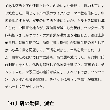
である突厥文字が使用された。内紛により分裂し、唐の太宗によ
り滅亡した。同じくトルコ系のウイグルは、マニ教を信仰し、中
国を圧迫するが、安史の乱で唐を援助したが、キルギスに敗れ滅
亡した。中国東北地方が、高句麗が滅亡した後は、ツングース系
靺鞨族（まっかつぞく）の大祚栄が渤海国を建国した。都は上京
竜泉府。朝鮮半島では、新羅（都：慶州）が朝鮮半島の国として
はいち早く唐と同盟して、百済を滅ぼし、半島を統一した。ま
た、白村江の戦いで日本に勝ち、高句麗を滅ぼした。骨品制（氏
族制度）をとり、仏教を保護して仏国寺を建てた。雲南では、チ
ベット＝ビルマ系王朝の南詔が成立し、チベットでは、ソンツェ
ン＝ガンポが吐蕃を建国し、チベット仏教（ラマ教）が成立し、
チベット文字が生まれた。
〔41〕唐の動揺、滅亡