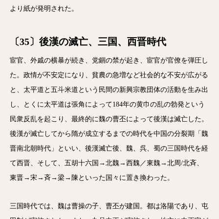
より紙が発明された。
〔35〕後漢の滅亡、三国、西晋時代
宦官、外戚の横暴が続き、党錮の禁が起き、宦官が官僚を弾圧し
た。政情が不安定になり、貧農の急増など社会的な不安が広がる
と、太平道と五斗米道という民間の新興宗教団体の活動を生み出
し、とくに太平道は張角によって184年の黄巾の乱の勃発という
民衆反乱を起こり、最終的に魏の曹丕によって後漢は滅亡した。
後漢が滅亡してから隋が成立するまでの時代を中国の分裂期「魏
晋南北朝時代」といい、後漢滅亡後、魏、呉、蜀の三国時代を経
て西晋、そして、五胡十六国→北魏→西魏／東魏→北周/北斉、
東晋→宋→斉→梁→陳といった国々に置き換わった。
三国時代では、魏は曹操の子、曹丕が建国。都は洛陽であり、屯