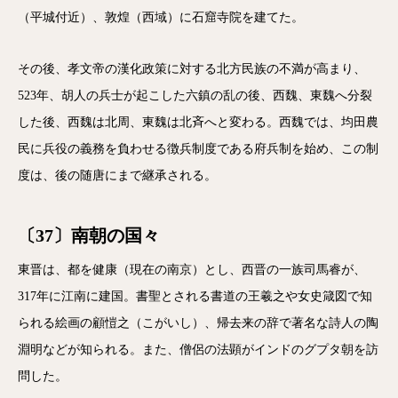
（平城付近）、敦煌（西域）に石窟寺院を建てた。
その後、孝文帝の漢化政策に対する北方民族の不満が高まり、
523年、胡人の兵士が起こした六鎮の乱の後、西魏、東魏へ分裂
した後、西魏は北周、東魏は北斉へと変わる。西魏では、均田農
民に兵役の義務を負わせる徴兵制度である府兵制を始め、この制
度は、後の随唐にまで継承される。
〔37〕南朝の国々
東晋は、都を健康（現在の南京）とし、西晋の一族司馬睿が、
317年に江南に建国。書聖とされる書道の王羲之や女史箴図で知
られる絵画の顧愷之（こがいし）、帰去来の辞で著名な詩人の陶
淵明などが知られる。また、僧侶の法顕がインドのグプタ朝を訪
問した。