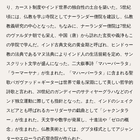
り、カースト制度やインド世界の独自性の土台を築いた。5世紀
頃には、仏教を学ぶ寺院としてナーランダー僧院を建設し、仏教
教義研究の中心となった。ちなみに、ナーランダー僧院は7世紀
のヴァルダナ朝でも栄え、中国（唐）から訪れた玄奘や義浄もこ
の学院で学んだ。インド古典文化の黄金期と呼ばれ、ヒンドゥー
教の法典であるマヌ法典によりインド人の生活規範を定め、サン
スクリット文学が盛んになった。二大叙事詩「マハーバーラタ」
「ラーマーヤナ」が生まれた。「マハーバーラタ」に含まれる聖
歌バガヴァッド＝ギーターは世界で最も深淵にして美しい哲学的
詩歌と言われ、20世紀のガンディーのサティヤーグラハなどのイ
ンド独立運動に際しても指針となった。また、インドのシェイク
スピアとも呼ばれるカーリダーサの戯曲として「シャクンタラ
ー」が生まれた。天文学や数学が発展し、十進法や「ゼロの概
念」が生まれた。仏教美術としては、グプタ様式としてアジャン
ターやエローラの石窟寺院が作られた。