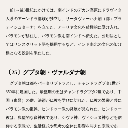
前1～後3世紀にかけては、南インドのデカン高原にドラヴィタ
人系のアーンドラ部族が独立し、サータヴァーハナ朝（都：プラ
ティシュターナ）を立てた。アーリヤ文化を積極的に受け入れ、
バラモンが移住し、バラモン教を南インドへ伝えた。公用語とし
てはサンスクリット語を採用するなど、インド南北の文化の架け
橋となる役割を果たした。
〔25〕グプタ朝・ヴァルダナ朝
グプタ朝は都をパータリプトラとし、チャンドラグプタ1世が
350年に建国した。最盛期の王はチャンドラグプタ2世であり、中
国（東晋）の僧、法顕が仏教を学びに訪れた。仏教の繁栄と共に
バラモン教の復興、ヒンドゥー教の発展が見られた。ヒンドゥー
教は、典型的な多神教であり、シヴァ神、ヴィシュヌ神などを信
仰する宗教で、生活様式や思考の全体に影響を与えた宗教であ