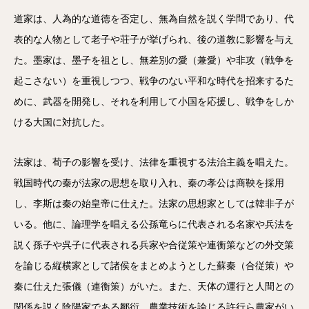
道家は、人為的な道徳を否定し、無為自然を説く学問であり、代
表的な人物として老子や荘子が挙げられ、後の道教に影響を与え
た。墨家は、墨子を祖とし、無差別の愛（兼愛）や非攻（戦争を
起こさない）を重視しつつ、戦争のない平和な時代を招来するた
めに、武器を開発し、それを利用して小国を応援し、戦争をしか
ける大国に対抗した。
法家は、荀子の影響を受け、法律を重視する法治主義を唱えた。
戦国時代の秦が法家の思想を取り入れ、秦の孝公は商鞅を採用
し、李斯は秦の始皇帝に仕えた。法家の思想家としては韓非子が
いる。他に、論理学を唱える公孫竜らに代表される名家や兵法を
説く孫子や呉子に代表される兵家や合従策や連衡策などの外交策
を論じる縦横家として諸侯をまとめようとした蘇秦（合従策）や
秦に仕えた張儀（連衡策）がいた。また、天体の運行と人間との
関係を説く陰陽家である鄒衍、農業技術を論じる許行ら農家がい