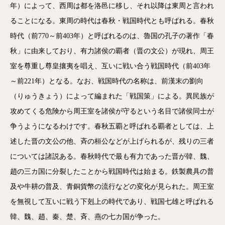
年）によって、西周は都を洛邑に移し、それ以降は東周と言われ
ることになる。東周の時代は春秋・戦国時代とも呼ばれる。春秋
時代（前770～前403年）と呼ばれるのは、魯国の孔子の著作「春
秋」に由来しており、有力諸侯の覇者（晋の文公）が現れ、周王
室を尊重し尊皇攘夷を唱え、互いに戦い合う戦国時代（前403年
～前221年）となる。なお、戦国時代の名称は、前漢末の劉向
（りゅうきょう）によって編まれた「戦国策」による。異民族が
攻めてくる危険から周王室を諸侯が守るという名目で諸侯同士が
争うようになるわけです。春秋五覇と呼ばれる覇者としては、上
述した晋の文公の他、斉の桓公などが上げられるが、残りの三者
については諸説ある。春秋時代で最も有力であった晋が韓、魏、
趙の三カ国に分裂したことから戦国時代は始まる。鉄製農具の普
及や牛耕の普及、青銅貨幣の流行などの変化が見られた。周王室
を無視して互いに戦う下剋上の時代であり、戦国七雄と呼ばれる
韓、魏、趙、秦、楚、斉、燕の七カ国が争った。