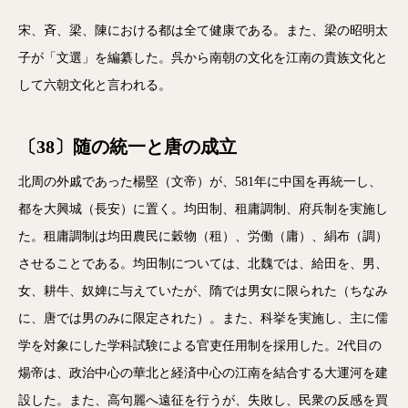
宋、斉、梁、陳における都は全て健康である。また、梁の昭明太
子が「文選」を編纂した。呉から南朝の文化を江南の貴族文化と
して六朝文化と言われる。
〔38〕随の統一と唐の成立
北周の外戚であった楊堅（文帝）が、581年に中国を再統一し、
都を大興城（長安）に置く。均田制、租庸調制、府兵制を実施し
た。租庸調制は均田農民に穀物（租）、労働（庸）、絹布（調）
させることである。均田制については、北魏では、給田を、男、
女、耕牛、奴婢に与えていたが、隋では男女に限られた（ちなみ
に、唐では男のみに限定された）。また、科挙を実施し、主に儒
学を対象にした学科試験による官吏任用制を採用した。2代目の
煬帝は、政治中心の華北と経済中心の江南を結合する大運河を建
設した。また、高句麗へ遠征を行うが、失敗し、民衆の反感を買