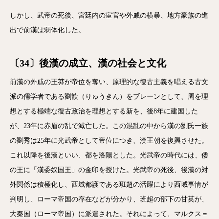
しかし、武帝の死後、宮廷内の宦官や外戚の横暴、地方豪族の進
出で前漢は弱体化した。
〔34〕後漢の成立、漢の社会と文化
前漢の外戚の王莽が帝位を奪い、原理的な復古主義を唱える古文
派の儒学者である劉歆（りゅうきん）をブレーンとして、周を理
想とする極端な復古政治を理想とする新を、後8年に建国した
が、23年に赤眉の乱で滅亡した。この混乱の中から漢の劉氏一族
の劉秀は25年に光武帝として帝位につき、漢王朝を復興させた。
これ以降を後漢といい、都を洛陽とした。光武帝の時代には、倭
の王に「漢委奴国王」の金印を授けた。光武帝の死後、後漢の対
外関係は積極化し、西域都護である班超の活躍により西域事情が
判明し、ローマ帝国の存在などが分かり、班超の部下の甘英が、
大秦国（ローマ帝国）に派遣された。それによって、マルクス＝