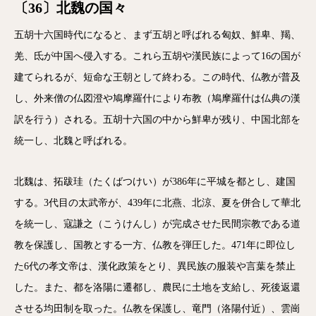
〔36〕北魏の国々
五胡十六国時代になると、まず五胡と呼ばれる匈奴、鮮卑、羯、
羌、氐が中国へ侵入する。これら五胡や漢民族によって16の国が
建てられるが、短命な王朝として終わる。この時代、仏教が普及
し、外来僧の仏図澄や鳩摩羅什により布教（鳩摩羅什は仏典の漢
訳を行う）される。五胡十六国の中から鮮卑が残り、中国北部を
統一し、北魏と呼ばれる。
北魏は、拓跋珪（たくばつけい）が386年に平城を都とし、建国
する。3代目の太武帝が、439年に北燕、北涼、夏を併合して華北
を統一し、寇謙之（こうけんし）が完成させた民間宗教である道
教を保護し、国教とする一方、仏教を弾圧した。471年に即位し
た6代の孝文帝は、漢化政策をとり、異民族の服装や言葉を禁止
した。また、都を洛陽に遷都し、農民に土地を支給し、死後返還
させる均田制を取った。仏教を保護し、竜門（洛陽付近）、雲崗