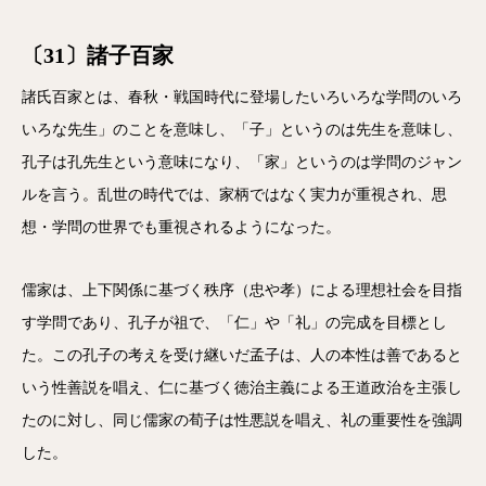
〔31〕諸子百家
諸氏百家とは、春秋・戦国時代に登場したいろいろな学問のいろ
いろな先生」のことを意味し、「子」というのは先生を意味し、
孔子は孔先生という意味になり、「家」というのは学問のジャン
ルを言う。乱世の時代では、家柄ではなく実力が重視され、思
想・学問の世界でも重視されるようになった。
儒家は、上下関係に基づく秩序（忠や孝）による理想社会を目指
す学問であり、孔子が祖で、「仁」や「礼」の完成を目標とし
た。この孔子の考えを受け継いだ孟子は、人の本性は善であると
いう性善説を唱え、仁に基づく徳治主義による王道政治を主張し
たのに対し、同じ儒家の荀子は性悪説を唱え、礼の重要性を強調
した。