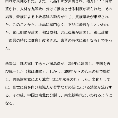
田制が実施された。また、九品中正が実施され、地方に中正官が
置かれ、人材を九等級に分けて推薦させる制度が取られた。その
結果、豪族による上級感触の独占が生じ、貴族階級が形成され
た。このことから、上品に寒門なく、下品に豪族なしといわれ
た。蜀は劉備が建国、都は成都、呉は孫権が建国し、都は建業
（西晋の時代に健康と改名され、東晋の時代に都となる）であっ
た。
西晋は、魏の家臣であった司馬炎が、265年に建国し、中国を再
び統一した（都は洛陽）。しかし、290年からの八王の乱で動揺
し、異民族匈奴により滅亡（311年永嘉の乱）した。文化として
は、乱世に背を向け知識人が哲学などの話にふける清談が流行す
る。その後、中国は南北に分裂し、南北朝時代といわれるように
なる。