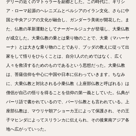
デリーの近くのマトゥラーを副都とした。この時代に、ギリシ
ア・ローマ起源のヘレニズムとペルシアのイラン文化、さらに中
国と中央アジアの文化が融合し、ガンダーラ美術が開花した。ま
た、仏教の革新運動としてナーガールジュナが登場し、大乗仏教
が成立した。大乗仏教の乗とは乗り物のことで、大乗（マハーヤ
ーナ）とは大きな乗り物のことであり、ブッダの教えに従って出
家をして悟りをひらくことは、自分1人のためではなく、広く
人々を救済するためのものであるという思想だった。大乗仏教
は、菩薩信仰を中心に中国や日本に伝わっていきます。ちなみ
に、大乗仏教と対比される小乗仏教（上座部仏教と呼ばれる）は
僧侶が自己の悟りを得ることを信仰の第一義としていた。仏典が
パーリ語で書かれているので、パーリ仏教とも言われている。上
座部仏教は、マウリヤ朝アショーカ王によって保護され、その王
子マヒンダによってスリランカに伝えられ、その後東南アジア各
地へ広がっていった。