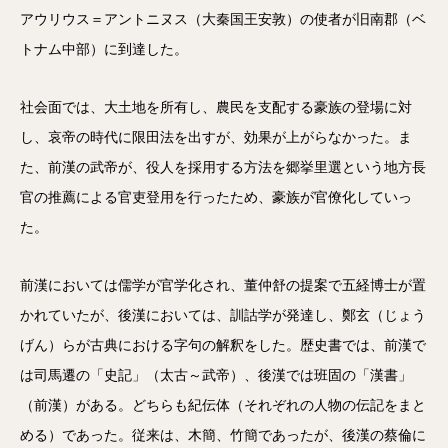
アウリウス＝アントニヌス（大秦国王安敦）の使者が旧南郡（ベ
トナム中部）に到達した。
社会面では、大土地を所有し、農民を支配する豪族の登場に対
し、哀帝の時代に限田法を出すが、効果が上がらなかった。ま
た、前漢の武帝が、役人を採用する方法を郷挙里選という地方長
官の推薦による官吏登用を行ったため、豪族が官僚化していっ
た。
前漢においては儒学が官学化され、董仲舒の提案で五経博士が置
かれていたが、後漢においては、訓詁学が発達し、鄭玄（じょう
げん）らが古典における字句の解釈をした。歴史書では、前漢で
は司馬遷の「史記」（太古～武帝）、後漢では班固の「漢書」
（前漢）がある。どちらも紀伝体（それぞれの人物の伝記をまと
める）であった。従来は、木簡、竹簡であったが、後漢の蔡倫に