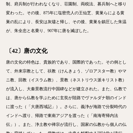
制、府兵制が行われなくなり、荘園制、両税法、募兵制へと移り
変わった。その後、875年に塩密売人の王仙芝、黄巣らによる黄
巣の乱により、長安は灰燼と帰し、その後、黄巣を鎮圧した朱温
が、朱全忠と名乗り、907年に唐を滅ぼした。
〔42〕唐の文化
唐の文化の特色は、貴族的であり、国際的であった。その例とし
て、外来宗教として、祆教（けんきょう、ゾロアスター教）やマ
ニ教、回教（イスラム教）、景教（ネストリウス派キリスト教）
が流入し、大秦景教流行中国碑などが建立された。また、仏教で
は、唐から仏教を学ぶために玄奘が陸路でヴァルダナ朝のインド
に渡った（「大唐西域記」）。さらに、義浄が海路で分裂時代の
インドへ渡り、帰路で東南アジアを渡った（「南海寄帰内法
伝」）。また、浄土教や禅宗が流行し、国家の仏教から個人の仏
電話
メール
Zoom