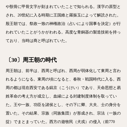
や獣骨に甲骨文字が刻まれていたことで知られる。漢字の原型と
され、20世紀に入る時期に王国維と羅振玉によって解読された。
殷王朝では、祭政一致の神権政治（占いにより国事を決定）が行
われていたことがうかがわれる。高度な青銅器の製造技術を持っ
ており、当時は商と呼ばれていた。
〔30〕周王朝の時代
周王朝は、前半は、西周と呼ばれ、西周が弱体化して東周と言わ
れるようになる。東周の頃になると、春秋・戦国時代に入る。西
周の都は現在西安である鎬京（こうけい）であり、天命思想と易
姓革命の考え方が成立し、血縁による封建制度体制を取ってい
た。王や一族、功臣を諸侯とし、その下に卿、大夫、士の身分を
置いた。その結果、宗族（同族集団）が形成され、宗法（一族の
掟）でまとまっていた。西方の遊牧民（犬戎）の侵入（前770