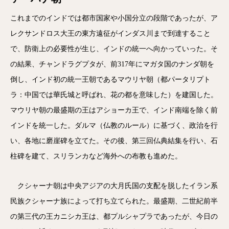
これまでのインドでは都市国家や小国分立の段階であったが、ア
レクサンドロス大王の東方遠征がインダス川まで到達すること
で、防衛上の必要性が生じ、インドの統一へ向かっていった。そ
の結果、チャンドラグプタが、前317年にマガタ国のナンダ朝を
倒し、インド初の統一王朝であるマウリヤ朝（都パータリプト
ラ：中国では華氏城と呼ばれ、花の都を意味した）を建国した。
マウリヤ朝の最盛期の王はアショーカ王で、インド南端を除く前
インドを統一した。ダルマ（仏教のルール）に基づく、政治を行
い、各地に磨崖碑を立てた。その後、第三回仏典結集を行い、石
柱碑を建て、スリランカなど海外への布教も進めた。
クシャーナ朝は中央アジアの大月氏国の支配を脱したイラン系
民族クシャーナ族によって打ち立てられた。最盛期、二世紀前半
の第三代の王カニシカ王は、都プルシャプラであったが、今日の