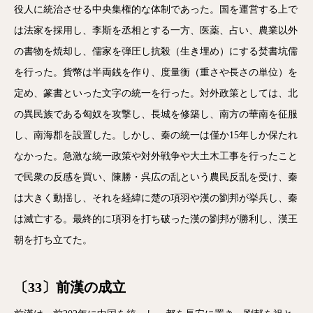
役人に統治させる中央集権的な体制であった。国を運営する上で
は法家を採用し、李斯を丞相とする一方、医薬、占い、農業以外
の書物を焼却し、儒家を弾圧し抗殺（生き埋め）にする焚書坑儒
を行った。貨幣は半両銭を作り、度量衡（重さや長さの単位）を
定め、篆書といった文字の統一を行った。対外政策としては、北
の異民族である匈奴を攻撃し、長城を修築し、南方の華南を征服
し、南海郡を設置した。しかし、秦の統一は僅か15年しか保たれ
なかった。急激な統一政策や対外戦争や大土木工事を行ったこと
で民衆の反感を買い、陳勝・呉広の乱という農民反乱を受け、秦
は大きく動揺し、それを経緯に楚の項羽や漢の劉邦が挙兵し、秦
は滅亡する。最終的に項羽を打ち破った漢の劉邦が勝利し、漢王
朝を打ち立てた。
〔33〕前漢の成立