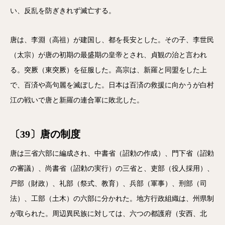
い、反乱を防ぎきれず滅亡する。
唐は、李淵（高祖）が建国し、都を長安とした。その子、李世民
（太宗）が唐の初期の最盛期の皇帝とされ、貞観の治と言われ
る。突厥（東突厥）を征服した。高宗は、新羅と同盟をした上
で、百済や高句麗を滅ぼした。日本は百済の救援に向かうが白村
江の戦いで唐と新羅の連合軍に敗北した。
〔39〕唐の制度
唐は三省六部に編成され、中書省（詔勅の作成）、門下省（詔勅
の審議）、尚書省（詔勅の実行）の三省と、吏部（役人採用）、
戸部（財政）、礼部（祭式、教育）、兵部（軍事）、刑部（司
法）、工部（土木）の六部に分かれた。地方行政組織は、州県制
が取られた。周辺異民族に対しては、六つの都護府（安西、北