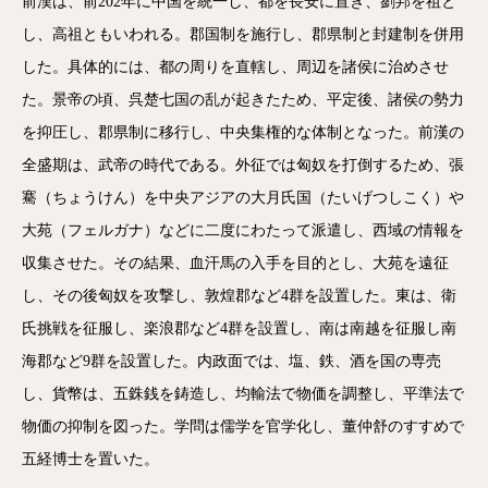
前漢は、前202年に中国を統一し、都を長安に置き、劉邦を祖と
し、高祖ともいわれる。郡国制を施行し、郡県制と封建制を併用
した。具体的には、都の周りを直轄し、周辺を諸侯に治めさせ
た。景帝の頃、呉楚七国の乱が起きたため、平定後、諸侯の勢力
を抑圧し、郡県制に移行し、中央集権的な体制となった。前漢の
全盛期は、武帝の時代である。外征では匈奴を打倒するため、張
騫（ちょうけん）を中央アジアの大月氏国（たいげつしこく）や
大苑（フェルガナ）などに二度にわたって派遣し、西域の情報を
収集させた。その結果、血汗馬の入手を目的とし、大苑を遠征
し、その後匈奴を攻撃し、敦煌郡など4群を設置した。東は、衛
氏挑戦を征服し、楽浪郡など4群を設置し、南は南越を征服し南
海郡など9群を設置した。内政面では、塩、鉄、酒を国の専売
し、貨幣は、五銖銭を鋳造し、均輸法で物価を調整し、平準法で
物価の抑制を図った。学問は儒学を官学化し、董仲舒のすすめで
五経博士を置いた。