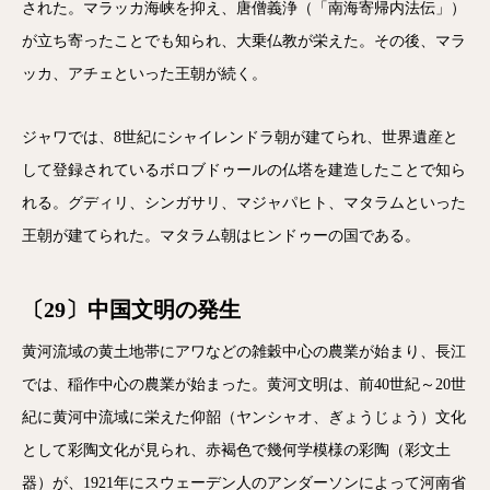
された。マラッカ海峡を抑え、唐僧義浄（「南海寄帰内法伝」）
が立ち寄ったことでも知られ、大乗仏教が栄えた。その後、マラ
ッカ、アチェといった王朝が続く。
ジャワでは、8世紀にシャイレンドラ朝が建てられ、世界遺産と
して登録されているボロブドゥールの仏塔を建造したことで知ら
れる。グディリ、シンガサリ、マジャパヒト、マタラムといった
王朝が建てられた。マタラム朝はヒンドゥーの国である。
〔29〕中国文明の発生
黄河流域の黄土地帯にアワなどの雑穀中心の農業が始まり、長江
では、稲作中心の農業が始まった。黄河文明は、前40世紀～20世
紀に黄河中流域に栄えた仰韶（ヤンシャオ、ぎょうじょう）文化
として彩陶文化が見られ、赤褐色で幾何学模様の彩陶（彩文土
器）が、1921年にスウェーデン人のアンダーソンによって河南省