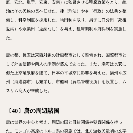
庭、安北、単于、安東、安南）に監督させる羈縻政策をとり、統
治はその民族の長へ任せた。律（刑法）や令（行政）の法典を整
備し、科挙制度を採用した。均田制を取り、男子に口分田（死後
返納）や永業田（返納なし）を与え、租庸調制や府兵制を実施し
た。
唐の都、長安は東西対象の計画都市として整備され、国際都市と
して外国使節や商人の来朝が盛んであった。また、渤海は長安に
似た上京竜泉府を建て、日本の平城京に影響を与えた。揚州や広
州（海港都市）も繁栄し、市船司（貿易管理役所）を設置し、ム
スリム商人が来航した。
〔40〕唐の周辺諸国
唐は世界の中心と考え、周辺の国と冊封関係や朝貢関係を持っ
た。モンゴル高原のトルコ系の突厥では、北方遊牧民最初の文字