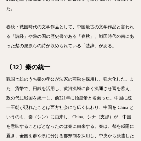
た。
春秋・戦国時代の文学作品として、中国最古の文学作品と言われ
る「詩経」や魯の国の歴史書である「春秋」、戦国時代の南にあ
った楚の屈原らの詩が収められている「楚辞」がある。
〔32〕秦の統一
戦国七雄のうち秦の孝公が法家の商鞅を採用し、強大化した。ま
た、貨幣で、円銭を活用し、黄河流域に多く流通させ冨を蓄え、
政の代に戦国を統一し、前221年に始皇帝と名乗った。中国に統
一王朝が現れたことは西方社会にも広く伝わり、中国を China と
いうのも、秦（シン）に由来し、China、シナ（支那）が、中国
を意味することばとなったのは秦に由来する。秦は、都を咸陽に
置き、全国を群や県に分ける郡県制を採用し、中央から派遣した