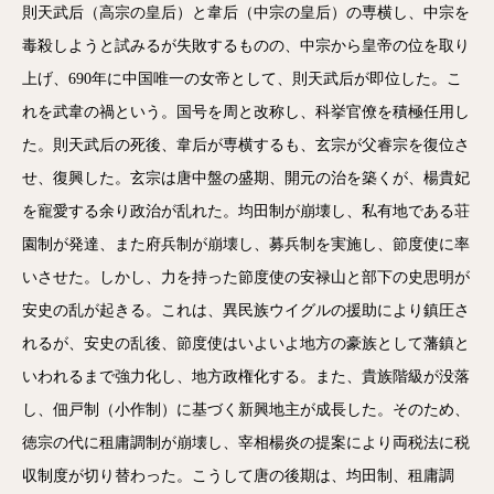
則天武后（高宗の皇后）と韋后（中宗の皇后）の専横し、中宗を
毒殺しようと試みるが失敗するものの、中宗から皇帝の位を取り
上げ、690年に中国唯一の女帝として、則天武后が即位した。こ
れを武韋の禍という。国号を周と改称し、科挙官僚を積極任用し
た。則天武后の死後、韋后が専横するも、玄宗が父睿宗を復位さ
せ、復興した。玄宗は唐中盤の盛期、開元の治を築くが、楊貴妃
を寵愛する余り政治が乱れた。均田制が崩壊し、私有地である荘
園制が発達、また府兵制が崩壊し、募兵制を実施し、節度使に率
いさせた。しかし、力を持った節度使の安禄山と部下の史思明が
安史の乱が起きる。これは、異民族ウイグルの援助により鎮圧さ
れるが、安史の乱後、節度使はいよいよ地方の豪族として藩鎮と
いわれるまで強力化し、地方政権化する。また、貴族階級が没落
し、佃戸制（小作制）に基づく新興地主が成長した。そのため、
徳宗の代に租庸調制が崩壊し、宰相楊炎の提案により両税法に税
収制度が切り替わった。こうして唐の後期は、均田制、租庸調