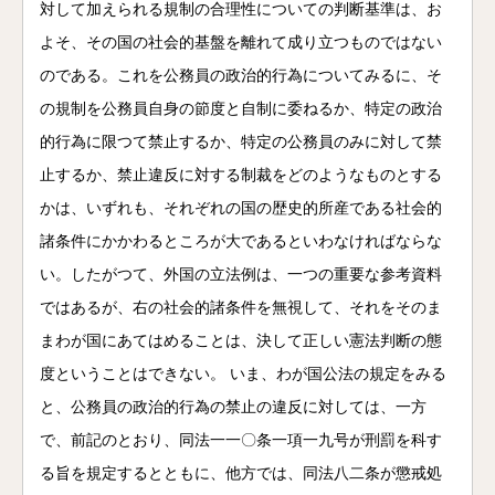
対して加えられる規制の合理性についての判断基準は、お
よそ、その国の社会的基盤を離れて成り立つものではない
のである。これを公務員の政治的行為についてみるに、そ
の規制を公務員自身の節度と自制に委ねるか、特定の政治
的行為に限つて禁止するか、特定の公務員のみに対して禁
止するか、禁止違反に対する制裁をどのようなものとする
かは、いずれも、それぞれの国の歴史的所産である社会的
諸条件にかかわるところが大であるといわなければならな
い。したがつて、外国の立法例は、一つの重要な参考資料
ではあるが、右の社会的諸条件を無視して、それをそのま
まわが国にあてはめることは、決して正しい憲法判断の態
度ということはできない。 いま、わが国公法の規定をみる
と、公務員の政治的行為の禁止の違反に対しては、一方
で、前記のとおり、同法一一〇条一項一九号が刑罰を科す
る旨を規定するとともに、他方では、同法八二条が懲戒処
電話
メール
Zoom