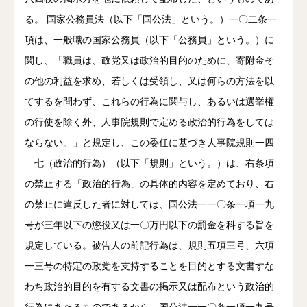
る。 国家公務員法（以下「国公法」という。）一〇二条一
項は、一般職の国家公務員（以下「公務員」という。）に
関し、「職員は、政党又は政治的目的のために、寄附金そ
の他の利益を求め、若しくは受領し、又は何らの方法を以
てするを問わず、これらの行為に関与し、あるいは選挙権
の行使を除く外、人事院規則で定める政治的行為をしては
ならない。」と規定し、この委任に基づき人事院規則一四
―七（政治的行為）（以下「規則」という。）は、右条項
の禁止する「政治的行為」の具体的内容を定めており、右
の禁止に違反した者に対しては、国公法一一〇条一項一九
号が三年以下の懲役又は一〇万円以下の罰金を科する旨を
規定している。被告人の前記行為は、規則五項三号、六項
一三号の特定の政党を支持することを目的とする文書すな
わち政治的目的を有する文書の掲示又は配布という政治的