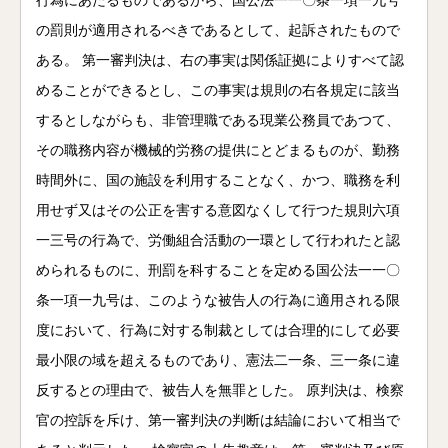
行為にあたるものであるから、国公法一一〇条一項一九号
の罰則が適用されるべきであるとして、起訴されたもので
ある。 第一審判決は、右の事実は関係証拠によりすべて認
めることができるとし、この事実は規則の右各規定に該当
するとしながらも、非管理職である現業公務員であつて、
その職務内容が機械的労務の提供にとどまるものが、勤務
時間外に、国の施設を利用することなく、かつ、職務を利
用せず又はその公正を害する意図なくして行つた規則六項
一三号の行為で、労働組合活動の一環として行われたと認
められるものに、刑罰を科することを定める国公法一一〇
条一項一九号は、このような被告人の行為に適用される限
度において、行為に対する制裁としては合理的にして必要
最小限の域を超えるものであり、憲法二一条、三一条に違
反するとの理由で、被告人を無罪とした。 原判決は、検察
官の控訴を斥け、第一審判決の判断は結論において相当で