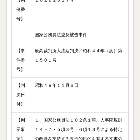
【判
Ｌ０２９１０１７４
例番
号】
国家公務員法違反被告事件
【事
最高裁判所大法廷判決／昭和４４年（あ）第
件番
１５０１号
号】
【判
昭和４９年１１月６日
決日
付】
【判
１、国家公務員法１０２条１項、人事院規則
示事
１４－７・５項３号、６項１３号による特定
項】
の政党を支持する政治的目的を有する文書の