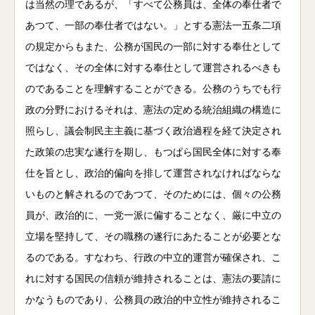
は当然の理であるが、「すべて公務員は、全体の奉仕者で
あつて、一部の奉仕者ではない。」とする憲法一五条二項
の規定からもまた、公務が国民の一部に対する奉仕として
ではなく、その全体に対する奉仕として運営されるべきも
のであることを理解することができる。公務のうちでも行
政の分野におけるそれは、憲法の定める統治組織の構造に
照らし、議会制民主主義に基づく政治過程を経て決定され
た政策の忠実な遂行を期し、もつぱら国民全体に対する奉
仕を旨とし、政治的偏向を排して運営されなければならな
いものと解されるのであつて、そのためには、個々の公務
員が、政治的に、一党一派に偏することなく、厳に中立の
立場を堅持して、その職務の遂行にあたることが必要とな
るのである。すなわち、行政の中立的運営が確保され、こ
れに対する国民の信頼が維持されることは、憲法の要請に
かなうものであり、公務員の政治的中立性が維持されるこ