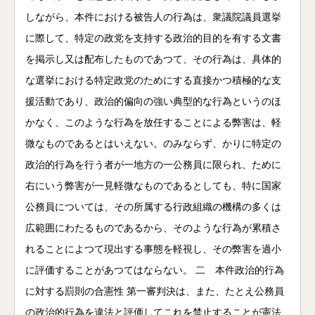
しながら、本件における被告人の行為は、衆議院議員選挙
に際して、特定の政党を支持する政治的目的を有する文書
を掲示し又は配布したものであつて、その行為は、具体的
な選挙における特定政党のためにする直接かつ積極的な支
援活動であり、政治的偏向の強い典型的な行為というのほ
かなく、このような行為を放任することによる弊害は、軽
微なものであるとはいえない。のみならず、かりに特定の
政治的行為を行う者が一地方の一公務員に限られ、ために
右にいう弊害が一見軽微なものであるとしても、特に国家
公務員については、その所属する行政組織の機構の多くは
広範囲にわたるものであるから、そのような行為が累積さ
れることによつて現出する事態を軽視し、その弊害を過小
に評価することがあつてはならない。 二 本件政治的行為
に対する罰則の合憲性 第一審判決は、また、たとえ公務員
の政治的行為を違法と評価してこれを禁止することが憲法