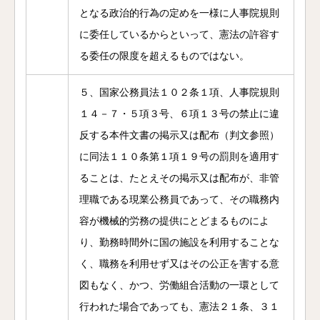
となる政治的行為の定めを一様に人事院規則
に委任しているからといって、憲法の許容す
る委任の限度を超えるものではない。
５、国家公務員法１０２条１項、人事院規則
１４－７・５項３号、６項１３号の禁止に違
反する本件文書の掲示又は配布（判文参照）
に同法１１０条第１項１９号の罰則を適用す
ることは、たとえその掲示又は配布が、非管
理職である現業公務員であって、その職務内
容が機械的労務の提供にとどまるものによ
り、勤務時間外に国の施設を利用することな
く、職務を利用せず又はその公正を害する意
図もなく、かつ、労働組合活動の一環として
行われた場合であっても、憲法２１条、３１