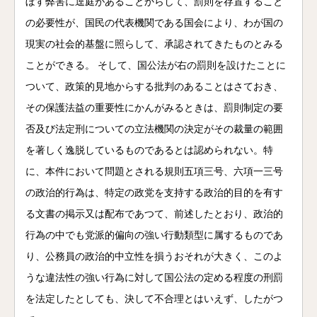
ぼす弊害に逕庭があることからして、罰則を存置すること
の必要性が、国民の代表機関である国会により、わが国の
現実の社会的基盤に照らして、承認されてきたものとみる
ことができる。 そして、国公法が右の罰則を設けたことに
ついて、政策的見地からする批判のあることはさておき、
その保護法益の重要性にかんがみるときは、罰則制定の要
否及び法定刑についての立法機関の決定がその裁量の範囲
を著しく逸脱しているものであるとは認められない。特
に、本件において問題とされる規則五項三号、六項一三号
の政治的行為は、特定の政党を支持する政治的目的を有す
る文書の掲示又は配布であつて、前述したとおり、政治的
行為の中でも党派的偏向の強い行動類型に属するものであ
り、公務員の政治的中立性を損うおそれが大きく、このよ
うな違法性の強い行為に対して国公法の定める程度の刑罰
を法定したとしても、決して不合理とはいえず、したがつ