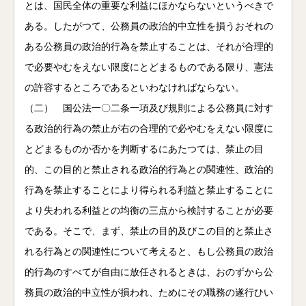
とは、国民全体の重要な利益にほかならないというべきで
ある。したがつて、公務員の政治的中立性を損うおそれの
ある公務員の政治的行為を禁止することは、それが合理的
で必要やむをえない限度にとどまるものである限り、憲法
の許容するところであるといわなければならない。
（二） 国公法一〇二条一項及び規則による公務員に対す
る政治的行為の禁止が右の合理的で必やむをえない限度に
とどまるものか否かを判断するにあたつては、禁止の目
的、この目的と禁止される政治的行為との関連性、政治的
行為を禁止することにより得られる利益と禁止することに
より失われる利益との均衡の三点から検討することが必要
である。そこで、まず、禁止の目的及びこの目的と禁止さ
れる行為との関連性について考えると、もし公務員の政治
的行為のすべてが自由に放任されるときは、おのずから公
務員の政治的中立性が損われ、ためにその職務の遂行ひい