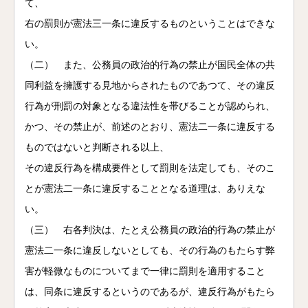
て、
右の罰則が憲法三一条に違反するものということはできな
い。
（二） また、公務員の政治的行為の禁止が国民全体の共
同利益を擁護する見地からされたものであつて、その違反
行為が刑罰の対象となる違法性を帯びることが認められ、
かつ、その禁止が、前述のとおり、憲法二一条に違反する
ものではないと判断される以上、
その違反行為を構成要件として罰則を法定しても、そのこ
とが憲法二一条に違反することとなる道理は、ありえな
い。
（三） 右各判決は、たとえ公務員の政治的行為の禁止が
憲法二一条に違反しないとしても、その行為のもたらす弊
害が軽微なものについてまで一律に罰則を適用すること
は、同条に違反するというのであるが、違反行為がもたら