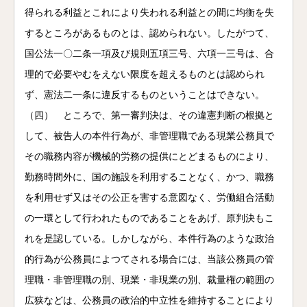
得られる利益とこれにより失われる利益との間に均衡を失
するところがあるものとは、認められない。したがつて、
国公法一〇二条一項及び規則五項三号、六項一三号は、合
理的で必要やむをえない限度を超えるものとは認められ
ず、憲法二一条に違反するものということはできない。
（四） ところで、第一審判決は、その違憲判断の根拠と
して、被告人の本件行為が、非管理職である現業公務員で
その職務内容が機械的労務の提供にとどまるものにより、
勤務時間外に、国の施設を利用することなく、かつ、職務
を利用せず又はその公正を害する意図なく、労働組合活動
の一環として行われたものであることをあげ、原判決もこ
れを是認している。しかしながら、本件行為のような政治
的行為が公務員によつてされる場合には、当該公務員の管
理職・非管理職の別、現業・非現業の別、裁量権の範囲の
広狭などは、公務員の政治的中立性を維持することにより