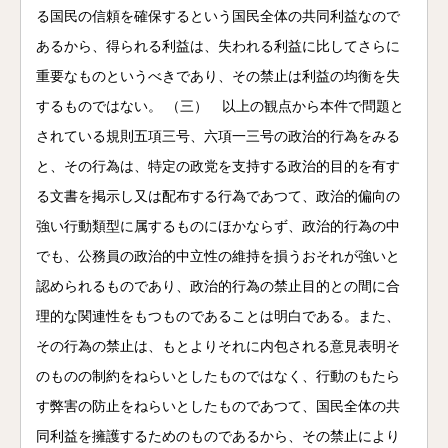
る国民の信頼を確保するという国民全体の共同利益なので
あるから、得られる利益は、失われる利益に比してさらに
重要なものというべきであり、その禁止は利益の均衡を失
するものではない。 （三） 以上の観点から本件で問題と
されている規則五項三号、六項一三号の政治的行為をみる
と、その行為は、特定の政党を支持する政治的目的を有す
る文書を掲示し又は配布する行為であつて、政治的偏向の
強い行動類型に属するものにほかならず、政治的行為の中
でも、公務員の政治的中立性の維持を損うおそれが強いと
認められるものであり、政治的行為の禁止目的との間に合
理的な関連性をもつものであることは明白である。また、
その行為の禁止は、もとよりそれに内包される意見表明そ
のものの制約をねらいとしたものではなく、行動のもたら
す弊害の防止をねらいとしたものであつて、国民全体の共
同利益を擁護するためのものであるから、その禁止により