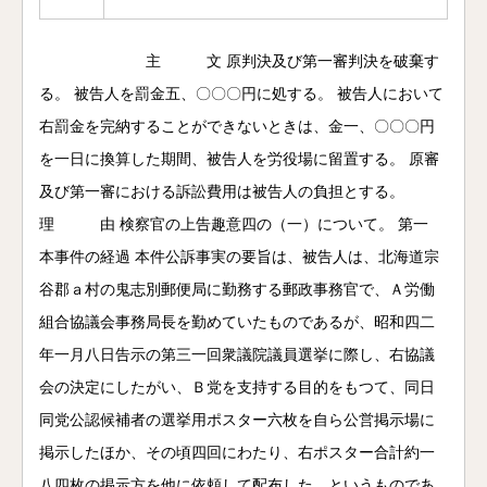
主 文 原判決及び第一審判決を破棄す
る。 被告人を罰金五、〇〇〇円に処する。 被告人において
右罰金を完納することができないときは、金一、〇〇〇円
を一日に換算した期間、被告人を労役場に留置する。 原審
及び第一審における訴訟費用は被告人の負担とする。
理 由 検察官の上告趣意四の（一）について。 第一
本事件の経過 本件公訴事実の要旨は、被告人は、北海道宗
谷郡ａ村の鬼志別郵便局に勤務する郵政事務官で、Ａ労働
組合協議会事務局長を勤めていたものであるが、昭和四二
年一月八日告示の第三一回衆議院議員選挙に際し、右協議
会の決定にしたがい、Ｂ党を支持する目的をもつて、同日
同党公認候補者の選挙用ポスター六枚を自ら公営掲示場に
掲示したほか、その頃四回にわたり、右ポスター合計約一
八四枚の掲示方を他に依頼して配布した、というものであ