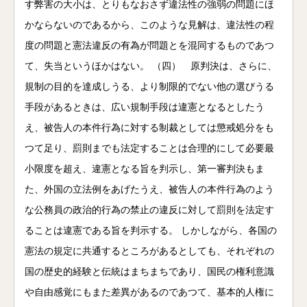
す弊害の大小は、とりもなおさず違法性の強弱の問題にほ
かならないのであるから、このような見解は、違法性の程
度の問題と憲法違反の有為が問題とを混同するものであつ
て、失当というほかはない。 （四） 原判決は、さらに、
規制の目的を達成しうる、より制限的でない他の選びうる
手段があるときは、広い規制手段は違憲となるとしたう
え、被告人の本件行為に対する制裁としては懲戒処分をも
つて足り、罰則までも法定することは合理的にして必要最
小限度を超え、違憲となる旨を判示し、第一審判決もま
た、外国の立法例をあげたうえ、被告人の本件行為のよう
な公務員の政治的行為の禁止の違反に対して罰則を法定す
ることは違憲である旨を判示する。 しかしながら、各国の
憲法の規定に共通するところがあるとしても、それぞれの
国の歴史的経験と伝統はまちまちであり、国民の権利意識
や自由感覚にもまた差異があるのであつて、基本的人権に