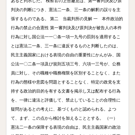
あると判示した。 検察官の上告趣意は、第一審判決及び原
判決の判断につき、憲法二一条、三一条の解釈の誤りを主
張するものである。 第二 当裁判所の見解 一 本件政治的
行為の禁止の合憲性 第一審判決及び原判決が被告人の本件
行為に対し国公法一一〇条一項一九号の罰則を適用するこ
とは憲法二一条、三一条に違反するものと判断したのは、
民主主義国家における表現の自由の重要性にかんがみ、国
公法一〇二条一項及び規則五項三号、六項一三号が、公務
員に対し、その職種や職務権限を区別することなく、また
行為の態様や意図を問題とすることなく、特定の政党を支
持する政治的目的を有する文書を掲示し又は配布する行為
を、一律に違法と評価して、禁止していることの合理性に
疑問があるとの考えに、基づくものと認められる。よつ
て、まず、この点から検討を加えることとする。 （一）
憲法二一条の保障する表現の自由は、民主主義国家の政治