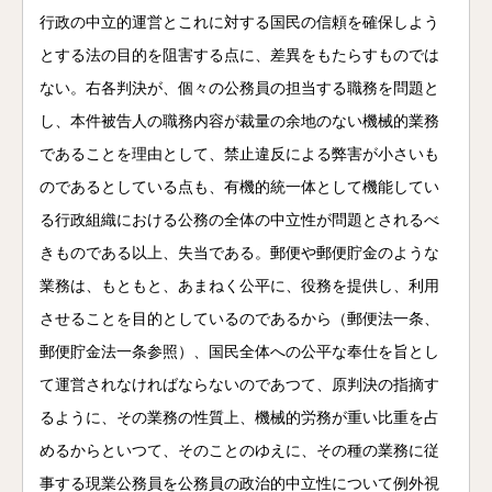
行政の中立的運営とこれに対する国民の信頼を確保しよう
とする法の目的を阻害する点に、差異をもたらすものでは
ない。右各判決が、個々の公務員の担当する職務を問題と
し、本件被告人の職務内容が裁量の余地のない機械的業務
であることを理由として、禁止違反による弊害が小さいも
のであるとしている点も、有機的統一体として機能してい
る行政組織における公務の全体の中立性が問題とされるべ
きものである以上、失当である。郵便や郵便貯金のような
業務は、もともと、あまねく公平に、役務を提供し、利用
させることを目的としているのであるから（郵便法一条、
郵便貯金法一条参照）、国民全体への公平な奉仕を旨とし
て運営されなければならないのであつて、原判決の指摘す
るように、その業務の性質上、機械的労務が重い比重を占
めるからといつて、そのことのゆえに、その種の業務に従
事する現業公務員を公務員の政治的中立性について例外視