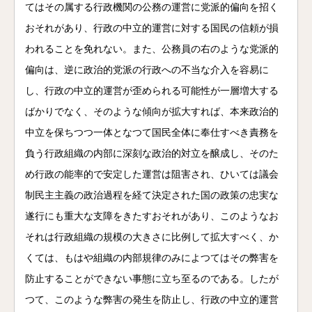
てはその属する行政機関の公務の運営に党派的偏向を招く
おそれがあり、行政の中立的運営に対する国民の信頼が損
われることを免れない。また、公務員の右のような党派的
偏向は、逆に政治的党派の行政への不当な介入を容易に
し、行政の中立的運営が歪められる可能性が一層増大する
ばかりでなく、そのような傾向が拡大すれば、本来政治的
中立を保ちつつ一体となつて国民全体に奉仕すべき責務を
負う行政組織の内部に深刻な政治的対立を醸成し、そのた
め行政の能率的で安定した運営は阻害され、ひいては議会
制民主主義の政治過程を経て決定された国の政策の忠実な
遂行にも重大な支障をきたすおそれがあり、このようなお
それは行政組織の規模の大きさに比例して拡大すべく、か
くては、もはや組織の内部規律のみによつてはその弊害を
防止することができない事態に立ち至るのである。したが
つて、このような弊害の発生を防止し、行政の中立的運営