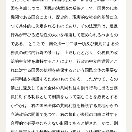
因を考慮しつつ、国民の法意識の反映として、国民の代表
機関である国会により、歴史的、現実的な社会的基盤に立
つて具体的に決定されるものであり、その法定刑は、違反
行為が帯びる違法性の大小を考慮して定められるべきもの
である。 ところで、国公法一〇二条一項及び規則による公
務員の政治的行為の禁止は、上述したとおり、公務員の政
治的中立性を維持することにより、行政の中立的運営とこ
れに対する国民の信頼を確保するという国民全体の重要な
共同利益を擁護するためのものである。したがつて、右の
禁止に違反して国民全体の共同利益を損う行為に出る公務
員に対する制裁として刑罰をもつて臨むことを必要とする
か否かは、右の国民全体の共同利益を擁護する見地からの
立法政策の問題であつて、右の禁止が表現の自由に対する
合理的で必要やむをえない制限であると解され、かつ、刑