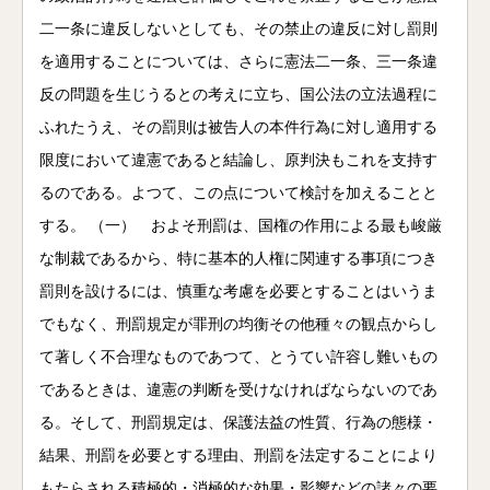
二一条に違反しないとしても、その禁止の違反に対し罰則
を適用することについては、さらに憲法二一条、三一条違
反の問題を生じうるとの考えに立ち、国公法の立法過程に
ふれたうえ、その罰則は被告人の本件行為に対し適用する
限度において違憲であると結論し、原判決もこれを支持す
るのである。よつて、この点について検討を加えることと
する。 （一） およそ刑罰は、国権の作用による最も峻厳
な制裁であるから、特に基本的人権に関連する事項につき
罰則を設けるには、慎重な考慮を必要とすることはいうま
でもなく、刑罰規定が罪刑の均衡その他種々の観点からし
て著しく不合理なものであつて、とうてい許容し難いもの
であるときは、違憲の判断を受けなければならないのであ
る。そして、刑罰規定は、保護法益の性質、行為の態様・
結果、刑罰を必要とする理由、刑罰を法定することにより
もたらされる積極的・消極的な効果・影響などの諸々の要