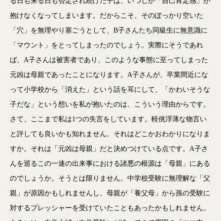
る日も来る日も否定され続けた子は、いつしか「自己肯定感」が
抱けなくなってしまいます。だからこそ、そのぽっかり空いた
「穴」を無理やり塞ごうとして、B子さんたち同級生に無意識に
「マウント」をとってしまったのでしょう。実際にそうであれ
ば、A子さんは被害者であり、このような事態に至ってしまった
元凶は母親であったことになります。A子さんが、卒業間近にな
って小学校から「消えた」という話を耳にして、「かわいそうな
子だな」という想いを私が抱いたのは、こういう理由からです。
さて、ここまで私は1つの失言をしています。軽佻浮薄な物言い
と評しても良いかも知れません。それはどこかおわかりになりま
すか。それは「元凶は母親」だと決めつけている点です。A子さ
んを巡るこの一連の出来事における諸悪の根源は「母親」にある
のでしょうか。そうとは限りません。中学校受験に無理解な「父
親」が原因かもしれませんし、母親が「養父母」から孫の受験に
対するプレッシャーを受けていたこともあったかもしれません。