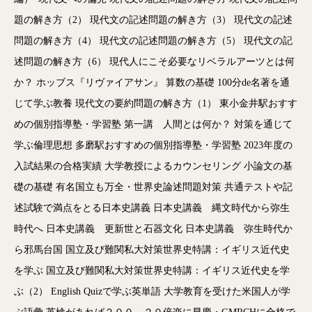
題の解き方（2）
現代文の記述問題の解き方（3）
現代文の記述
問題の解き方（4）
現代文の記述問題の解き方（5）
現代文の記
述問題の解き方（6）
現代人にこそ必要なリベラルアーツとは何
か？
ホッブス『リヴァイアサン』
算数の基礎
100分de名著を通
じて学ぶ教養
現代文の要約問題の解き方（1）
東小金井駅おすす
めの個別指導塾・学習塾
第一講 人間とは何か？
対策を通じて
学ぶ倫理思想
多磨駅おすすめの個別指導塾・学習塾
2023年度の
入試結果の合格実績
大学教授によるカウンセリング
小論文の基
礎の基礎
有名国立も万全・世界史論述問題対策
共通テストや記
述試験で満点をとる日本史講義
日本史講義 縄文時代から弥生
時代へ
日本史講義 更新世と石器文化
日本史講義 弥生時代か
ら邪馬台国
国立及び難関私大対策世界史特講：イギリス近代史
を学ぶ
国立及び難関私大対策世界史特講：イギリス近代史を学
ぶ（2）
English Quizで学ぶ英単語
大学教育を受けた米国人が学