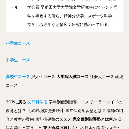
ール
学会員 早稲田大学大学院文学研究科にてカント哲
学を専攻する傍ら、精神分析学、スポーツ科学、
文学、心理学など幅広く研究に携わっている。
小学生コース
中学生コース
高校生コース
浪人生コース
大学院入試コース
社会人コース
幼児
コース
TOPに戻る
文部科学省
学年別個別指導コース
テーラーメイドの
教育とは？
【武蔵境駅徒歩1分】国立個別学習塾とは？
講師の紹
介と教室の案内
個別指導塾のススメ
完全個別指導塾とは何か
英
語を学ぶと言うこと
東大合格は難しくない
日本の教育システム