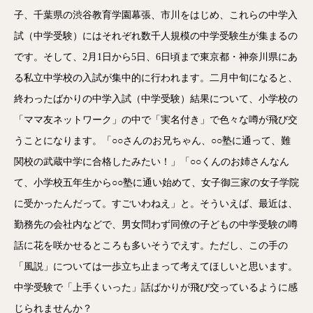
子、千葉県の渋谷教育学園幕張、市川をはじめ、これらの中学入
試（中学受験）にはそれぞれ数千人規模の中学受験生が集まるの
です。そして、2月1日から5日、6日頃まで東京都・神奈川県にあ
る私立中学校の入試が集中的に行われます。二月中旬になると、
終わったばかりの中学入試（中学受験）結果について、小学校の
「ママ友ネットワーク」の中で「実名付き」で色々な噂が飛び交
うことになります。「○○さんのお兄ちゃん、○○塾に通って、難
関校の武蔵中学に合格したみたい！」「○○くんのお姉さんなん
て、小学校五年生から○○塾に通い始めて、女子御三家の女子学院
に受かったんだって。すごいわねえ」と。そういえば、最近は、
勤務先の会社内などで、男女問わず同僚の子どもの中学受験の噂
話に花を咲かせるところも多いそうでえす。ただし、この手の
「風説」については一歩立ち止まって考えてほしいと思います。
中学受験で「上手くいった」話ばかりが飛び交っているように感
じられませんか？