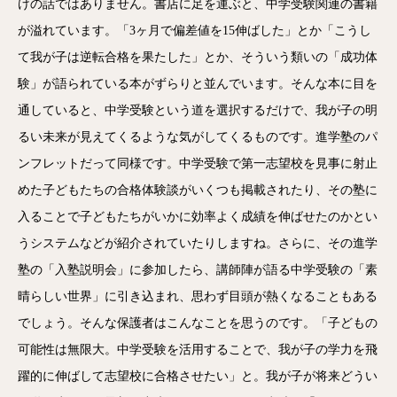
けの話ではありません。書店に足を運ぶと、中学受験関連の書籍
が溢れています。「3ヶ月で偏差値を15伸ばした」とか「こうし
て我が子は逆転合格を果たした」とか、そういう類いの「成功体
験」が語られている本がずらりと並んでいます。そんな本に目を
通していると、中学受験という道を選択するだけで、我が子の明
るい未来が見えてくるような気がしてくるものです。進学塾のパ
ンフレットだって同様です。中学受験で第一志望校を見事に射止
めた子どもたちの合格体験談がいくつも掲載されたり、その塾に
入ることで子どもたちがいかに効率よく成績を伸ばせたのかとい
うシステムなどが紹介されていたりしますね。さらに、その進学
塾の「入塾説明会」に参加したら、講師陣が語る中学受験の「素
晴らしい世界」に引き込まれ、思わず目頭が熱くなることもある
でしょう。そんな保護者はこんなことを思うのです。「子どもの
可能性は無限大。中学受験を活用することで、我が子の学力を飛
躍的に伸ばして志望校に合格させたい」と。我が子が将来どうい