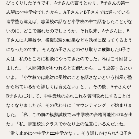
びっくりしたそうです。A子さんの言うとおり、B子さんの第一
志望は○○中学校でしたから。A子さんとB子さんでは通っている
進学塾も違えば、志望校の話など小学校の中で話をしたことがな
いのに、どこで漏れたのでしょうか。それ以来、A子さんは、B
子さんに志望校や、模擬試験の結果などを執拗に探ってくるよう
になったのです。 そんなA子さんとのやり取りに疲弊したB子さ
んは、私のところに相談にやってきたのでした。私はこう回答し
ました。「人間関係がもつれると面倒だから、こう返答するとい
いよ。『小学校では絶対に受験のことを話さないという指示が塾
から出ているから詳しくは言えない」と」。その後、A子さんが
B子さんに対して、中学受験のあれこれを質問攻めにすることは
なくなりましたが、その代わりに「マウンティング」が始まりま
した。「私、この前の模擬試験で○○中学校の合格可能性80％が出
た」「私、志望校別クラスでかなり上の位置にいるんだよね」
「滑り止めは○○中学と□□中学かな」。そう話しかけられたB子さ