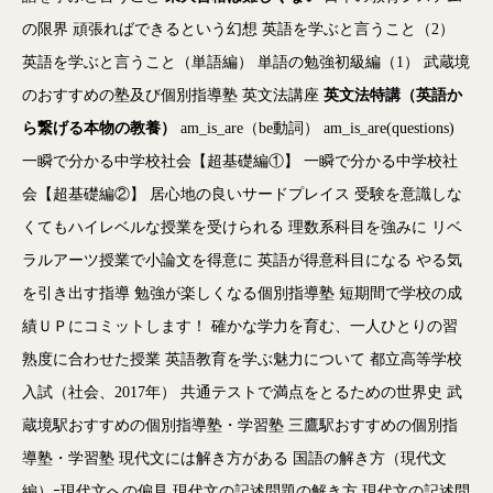
の限界
頑張ればできるという幻想
英語を学ぶと言うこと（2）
英語を学ぶと言うこと（単語編）
単語の勉強初級編（1）
武蔵境
のおすすめの塾及び個別指導塾
英文法講座
英文法特講（英語か
ら繋げる本物の教養）
am_is_are（be動詞）
am_is_are(questions)
一瞬で分かる中学校社会【超基礎編①】
一瞬で分かる中学校社
会【超基礎編②】
居心地の良いサードプレイス
受験を意識しな
くてもハイレベルな授業を受けられる
理数系科目を強みに
リベ
ラルアーツ授業で小論文を得意に
英語が得意科目になる
やる気
を引き出す指導
勉強が楽しくなる個別指導塾
短期間で学校の成
績ＵＰにコミットします！
確かな学力を育む、一人ひとりの習
熟度に合わせた授業
英語教育を学ぶ魅力について
都立高等学校
入試（社会、2017年）
共通テストで満点をとるための世界史
武
蔵境駅おすすめの個別指導塾・学習塾
三鷹駅おすすめの個別指
導塾・学習塾
現代文には解き方がある
国語の解き方（現代文
編）ｰ現代文への偏見
現代文の記述問題の解き方
現代文の記述問