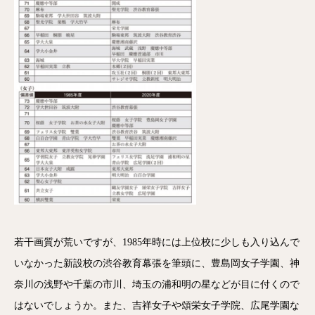
若干画質が荒いですが、1985年時には上位校に少しも入り込んで
いなかった新設校の渋谷教育幕張を筆頭に、豊島岡女子学園、神
奈川の浅野や千葉の市川、埼玉の浦和明の星などが目に付くので
はないでしょうか。また、吉祥女子や頌栄女子学院、広尾学園な