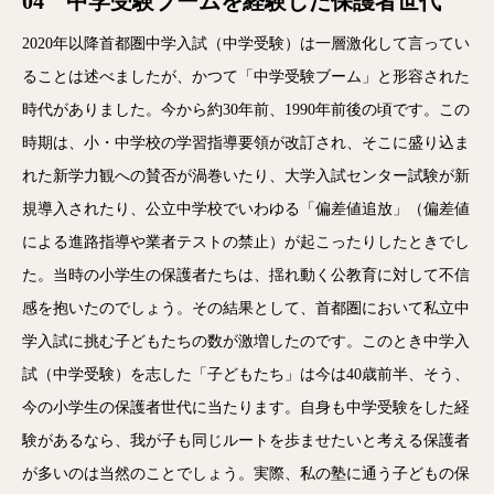
04 中学受験ブームを経験した保護者世代
2020年以降首都圏中学入試（中学受験）は一層激化して言ってい
ることは述べましたが、かつて「中学受験ブーム」と形容された
時代がありました。今から約30年前、1990年前後の頃です。この
時期は、小・中学校の学習指導要領が改訂され、そこに盛り込ま
れた新学力観への賛否が渦巻いたり、大学入試センター試験が新
規導入されたり、公立中学校でいわゆる「偏差値追放」（偏差値
による進路指導や業者テストの禁止）が起こったりしたときでし
た。当時の小学生の保護者たちは、揺れ動く公教育に対して不信
感を抱いたのでしょう。その結果として、首都圏において私立中
学入試に挑む子どもたちの数が激増したのです。このとき中学入
試（中学受験）を志した「子どもたち」は今は40歳前半、そう、
今の小学生の保護者世代に当たります。自身も中学受験をした経
験があるなら、我が子も同じルートを歩ませたいと考える保護者
が多いのは当然のことでしょう。実際、私の塾に通う子どもの保