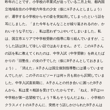
昨年のことです。小学校の卒業式が迫っている二月上旬、都内国
立地域在住の小学校六年生の少女（仮にA子さんとしましょう）
が、通学する小学校からその姿を突如消してしまったという話を
耳にしました。「また今年もそんなことが繰り返されるのか。か
わいそうな子だな」、私は思わずつぶやいてしまいました。私
は、国立市エリアで中学校受験の指導に取り組んでいますが、こ
うした話は決して珍しい話ではありません。さて、このA子さん
の話を私に教えてくれたのは、中学入試（中学受験）を終えたば
かりの「旧塾生」の女の子でした（仮にB子さんとしておきまし
ょう）。「消えた」A子さんは国立個別指導塾には通っていませ
んでしたが、この子のエピソードは何ヶ月も前から仄聞していま
した。中学入試直前期に、A子さんとの付き合いに困ったB子さ
んから、私は度々相談を受けていたからです。「ねえ、B子は○○
中学校が第一志望校でしょう？私もそうなんだよね」。小学校の
クラスメイトのA子さんに、突然そう話しかけられたB子さんは