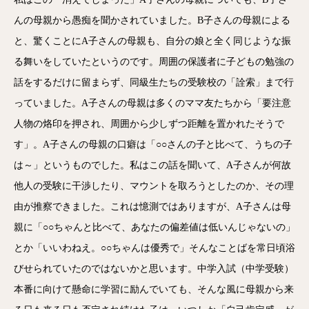
んの母親から愚痴を聞かされていました。B子さんの母親による
と、驚くことにA子さんの母親も、自分の娘と全く同じような振
る舞いをしていたというのです。周囲の保護者に子どもの勉強の
話をするだけに留まらず、同級生たちの受験校の「詮索」まで行
っていました。A子さんの母親は多くのママ友たちから「要注意
人物の烙印を押され、周囲から少しずつ距離を置かれたそうで
す」。A子さんの母親の口癖は「○○さんの子と比べて、うちの子
は～」というものでした。私はこの話を聞いて、A子さんが何故
他人の受験に干渉したり、マウントを取ろうとしたのか、その理
由が推察できました。これは憶測ではありますが、A子さんは母
親に「○○ちゃんと比べて、あなたの偏差値は低いんじゃないの」
とか「いいわねえ。○○ちゃんは優秀で」そんなことばを常日頃浴
びせられていたのではないかと思います。中学入試（中学受験）
本番に向けて懸命に学習に励んでいても、そんな風に母親から来