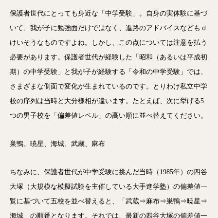
保護者世代にとっても身近な「中学受験」。自身の実体験に基づ
いて、我が子に勉強面だけではなく、進路のアドバイスなどもｄ
けいそうなものですよね。しかし、この点については注意を払う
必要があります。保護者世代が経験した「昭和（あるいは平成初
期）の中学受験」と我が子が経験する「令和の中学受験」では、
さまざまな側面で変化が生まれているのです。とりわけ私立中学
校の序列は当時と大分様相が違います。たとえば、次に挙げる5
つの男子校を「偏差値レベル」の高い順に並べ替えてください。
巣鴨、暁星、海城、武蔵、麻布
ちなみに、保護者世代が中学受験に挑んだ当時（1985年）の四谷
大塚（大規模な模擬試験を主催している大手進学塾）の偏差値一
覧に基づいて五校を並べ替えると、「武蔵⇒麻布⇒巣鴨⇒暁星⇒
海城」の順番となります。それでは、最新の四谷大塚の偏差値一