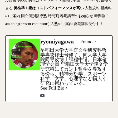
ぶ語彙
英検があれば２００～２０倍楽に早慶・GMRCHに合格で
きる
英検準１級はコストパフォーマンスが高い
入塾規約
授業料
のご案内
国立個別指導塾
時間割
春期講習のお知らせ
時間割
I
am doing(present continuous)
入塾のご案内
夏期講習受付中！
ryomiyagawa
Founder
早稲田大学大学院文学研究科哲
学専攻修士号修了、同大学大学
院同専攻博士課程中退。日本倫
理学会員 早稲田大学大学院文学
研究科にてカント哲学を専攻す
る傍ら、精神分析学、スポーツ
科学、文学、心理学など幅広く
研究に携わっている。
See Full Bio