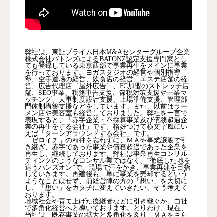
弊社は、東証プライム日本M&Aセンターグループ企業
株式会社バトンズによるBATONZ認定支援専門家とし
ても登録している東京西部で事業再生をメインに事業
を行っております。ヨガスタジオの経営や個別指導
塾、空手道場の経営、飲食店の経営、エステ店舗の経
営、広告代理店（屋外広告）、FC加盟のストレッチ店
舗、SEO事業、税務申告支援、節税対策支援や士業マ
ッチング、人事制度設計支援、上場準備支援、管理部
門体制構築支援などをしています。また、以前はラー
メン店や美容室も経営しておりました。弊社を一言で
表現すると、「赤字企業・不採算事業及び債務超過企
業の再生をする会社」です。格好つけて横文字風にい
えば「ターンアラウンドする会社」です。
「ゼロイチ」の精神を忘れずに、ＭＡや事業譲渡で引
き継ぎ、赤字であった事業や債務超過であった企業を
再生し、継続しております。弊社は事業再生コンサル
ティングのようなコンサル業ではなく、”徹底した地を
這うハンズオン”で、現場で汗をかき、事業再建を目指
していきます。再建後も、単に事業を売却するという
ようなことはせず、前経営陣の方の「想い」を大切に
し、「想い」をカタチに変えていきたい、そう考えて
おります。
地域社会や育て上げた後継者などに引き継ぐか、自社
で多角化経営へと導いております。とりわけ、現在、
当社は、既存事業の拡大と多角化を図り、ＭＡをさら