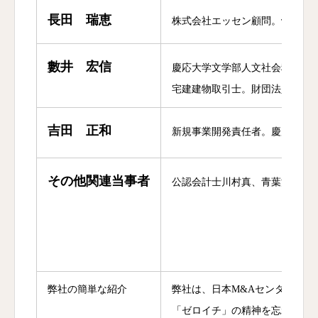
長田 瑞恵
株式会社エッセン顧問。
十文字
數井 宏信
慶応大学文学部人文社会科学卒
宅建建物取引士。財団法人日本
吉田 正和
新規事業開発責任者。慶應大学
その他関連当事者
公認会計士川村真、青葉法律事
弊社の簡単な紹介
弊社は、日本M&Aセンターの
「ゼロイチ」の精神を忘れずに