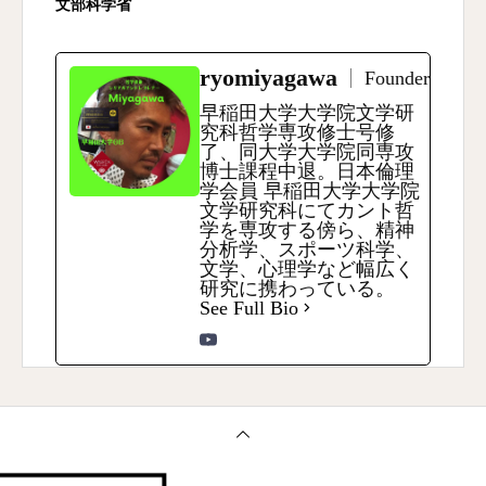
文部科学省
ryomiyagawa
Founder
早稲田大学大学院文学研
究科哲学専攻修士号修
了、同大学大学院同専攻
博士課程中退。日本倫理
学会員 早稲田大学大学院
文学研究科にてカント哲
学を専攻する傍ら、精神
分析学、スポーツ科学、
文学、心理学など幅広く
研究に携わっている。
See Full Bio