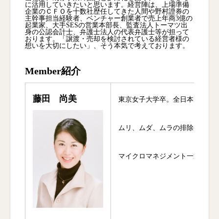
に活用していきたいと思います。経営陣は、上場準備
企業のＣＦＯを十数社歴任してきた人間や野村證券の
主幹事担当経験者、ベンチャー創業者で売上年商3億の
起業家、大手SESの営業本部長、監査法人トーマツ出
身の公認会計士、弁護士法人の代表弁護士等が担って
おります。「譲渡・売却を検討されている経営者様の
想いを大切にしたい」、そう本気で考えております。
Member紹介
藤田 尚美
東京女子大学卒。全日本空輸株
ムリ、ムダ、ムラの排除やMEC
マイクロマネジメント一辺倒では