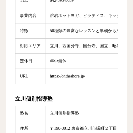
TEL
042-595-8039
事業内容
溶岩ホットヨガ、ピラティス、キックボクサ
特徴
50種類の豊富なレッスンと早朝から深夜ま
対応エリア
立川、西国分寺、国分寺、国立、昭島、東大
定休日
年中無休
URL
https://ontheshore.jp/
立川個別指導塾
塾名
立川個別指導塾
住所
〒190-0012 東京都立川市曙町２丁目１４−１