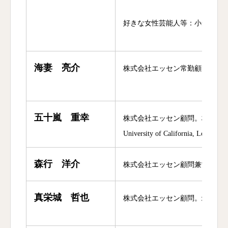
好きな女性芸能人等：小倉ゆず
海妻 亮介
株式会社エッセン常勤顧問及びJV
五十嵐 重幸
株式会社エッセン顧問。株式会社
University of Calif
森行 洋介
株式会社エッセン顧問兼営業本部
真栄城 哲也
株式会社エッセン顧問。
筑波大