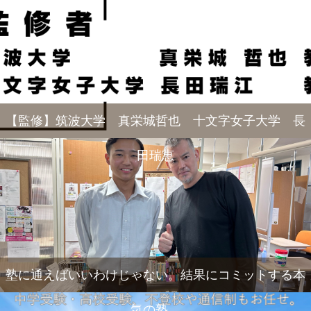
【監修】筑波大学 真栄城哲也 十文字女子大学 長
田瑞恵
塾に通えばいいわけじゃない。結果にコミットする本
気の塾。