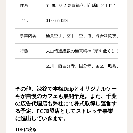
住所
〒190-0012 東京都立川市曙町２丁目１４−１０
TEL
03-6665-0898
事業内容
極真空手、空手、空手道、総合格闘技、柔術、
特徴
大山倍達総裁の極真精神 “頭を低くして（謙
立川、西国分寺、国分寺、国立、昭島、東大和
その他、渋谷で本格Dripとオリジナルケー
キが自慢のカフェも展開予定。また、千葉
の広告代理店も弊社にて株式取得し運営す
る予定。FC加盟店としてストレッチ事業
に進出していきます。
TOP
に戻る