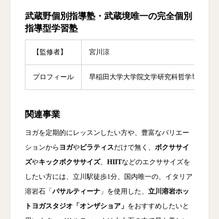
武蔵野個別指導塾・武蔵境唯一の完全個別
指導型学習塾
【監修者】
宮川涼
プロフィール
早稲田大学大学院文学研究科哲学専攻修士
関連事業
ヨガを定期的にレッスンしたい方や、豊富なバリエー
ションから
ヨガ
や
ピラティス
だけで無く、
ボクササイ
ズ
や
キックボクササイズ
、
HIIT
などのエクササイズを
したい方には、立川駅徒歩1分、国内唯一の、イタリア
溶岩石「
バサルティーナ
」を使用した、
立川溶岩ホッ
トヨガスタジオ「オンザショア」
をおすすめしたいと