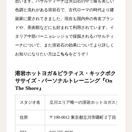
思います。バサルティーナは火山石の中で最も美しい
色調と流れがある溶岩石で、古代ローマの時代より建
築家に愛されてきました。現在も国内外の有名ブラン
ドや、美術館などにも好まれて利用されています。イ
タリア中部バーニョレッジョで採掘されるバサルティ
ーナについて、また溶岩石の効果についてより詳しく
お知りになりたい方は
こちら
をどうぞ！
溶岩ホットヨガ＆ピラティス・キックボク
ササイズ・パーソナルトレーニング『On
The Shore』
スタジオ名
立川エリア唯一の溶岩ホットヨガスタジオ「
住所
〒190-0012 東京都立川市曙町２丁目１４−１