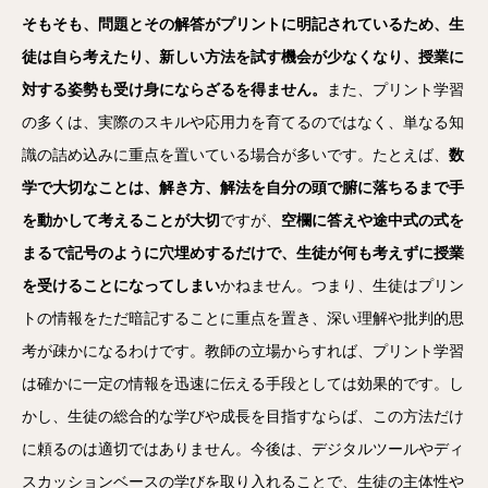
そもそも、問題とその解答がプリントに明記されているため、生
徒は自ら考えたり、新しい方法を試す機会が少なくなり、授業に
対する姿勢も受け身にならざるを得ません。
また、プリント学習
の多くは、実際のスキルや応用力を育てるのではなく、単なる知
識の詰め込みに重点を置いている場合が多いです。たとえば、
数
学で大切なことは、解き方、解法を自分の頭で腑に落ちるまで手
を動かして考えることが大切
ですが、
空欄に答えや途中式の式を
まるで記号のように穴埋めするだけで、生徒が何も考えずに授業
を受けることになってしまい
かねません。つまり、生徒はプリン
トの情報をただ暗記することに重点を置き、深い理解や批判的思
考が疎かになるわけです。教師の立場からすれば、プリント学習
は確かに一定の情報を迅速に伝える手段としては効果的です。し
かし、生徒の総合的な学びや成長を目指すならば、この方法だけ
に頼るのは適切ではありません。今後は、デジタルツールやディ
スカッションベースの学びを取り入れることで、生徒の主体性や