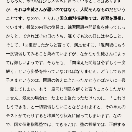
もちろん、今の話は少し大袈裟に言っているところはあります
が、
それは生徒さんが悪いのではなく、人間そんなものだという
ことです。
なので、とりわけ
国立個別指導塾では、復習を重視
し
ています。授業の内容の復習は、練習問題や問題集を使ってしっ
かりと、できればその日のうち、遅くても次の日にはやること、
そして、1回復習したからと言って、満足せずに、1週間後にもう
一度復習してみること薦めていますが、なかなか生徒さんによっ
ては難しいようです。そもそも、「間違えた問題は必ずもう一度
解く」という姿勢を持っていなければなりません。どうしてもお
子さまというのは、問題の答えに当たったかどうかばかりに一喜
一憂してしまい、もう一度同じ問題を解くと言うことをしたがり
ません。最悪の場合は、たまたま当たっただけなのに、「これは
もうできる」と一切復習しないことなどされますと、その単元の
テストがでたりすると壊滅的な状況に陥ってしまいます。なの
で、国立個別指導塾では、できるだけ、塾の授業では、正解する