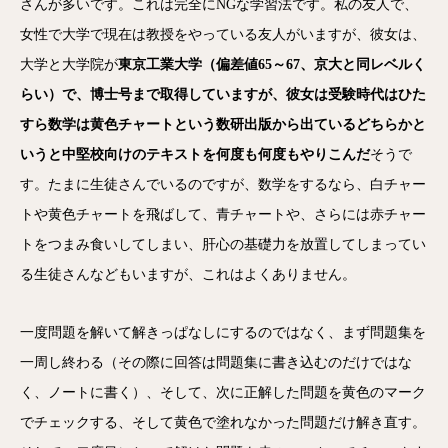
さんが多いです。これは完全にNGな学習法です。私の友人で、
女性で大学で現在は教授をやっている友人がいますが、彼女は、
大学と大学院が
東京工業大学（偏差値65～67、京大と同レベルく
らい）で、博士号まで取得していますが、彼女は受験時代はひた
すら数学は黄色チャートという数研出版から出ているどちらかと
いうと中堅校向けのテキストを何度も何度もやりこんだ
そうで
す。たまに生徒さんでいるのですが、数学をするなら、白チャー
トや黄色チャートを飛ばして、青チャートや、さらには赤チャー
トをつまみ食いしてしまい、肝心の基礎力を放置してしまってい
る生徒さんなどもいますが、これはよくありません。
一度問題を解いて解きっぱなしにするのではなく、まず問題集を
一周し終わる（その際に回答は問題集に書き込むのだけではな
く、ノートに書く）、そして、次に正解した問題を黄色のマーク
でチェックする、そして黄色で塗れなかった問題だけ解き直す。