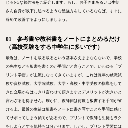
じるNGな勉強法をご紹介します。もし、お子さまあるいは生徒
さん自身が以下に述べるような勉強方をしているならば、すぐに
辞めて改善するようにしましょう。
01 参考書や教科書をノートにまとめるだけ
（高校受験をする中学生に多いです）
最近は、ノートを取る取るという基本さえままならないで、学校
の先生なども板書を書くのが手間だと言うことで、いわゆる「プ
リント学習」が主流になってきていますが、これは長年の就職試
験や資格試験、大学院試験、大学・高校・中学受験の指導をして
きた立場からはっきり言わせて頂きますとデメリットが大きいと
言わざるを得ません。確かに、教師側は何度も板書する手間が省
ける上、最近の生徒は板書をノートに書き写すことを手間に感じ
てサボってしまう傾向があるので、プリントで教師も生徒もラク
をしようとする気持ちは分かります。しかし、プリント学習には