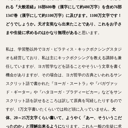
れる『大般若経』16部600巻（漢字にして約480万字）を含め76部
1347巻（漢字にして約1100万字）に及びます。1100万文字です！
どうでしょうか。天才玄奘なら出来たことであり、これをお子さ
まや生徒に求めるのはかなり無理がある
と思います。
私は、学習塾以外でヨガ・ピラティス・キックボクシングスタジ
オも経営しており、私は主にキックボクシングを教える講師も兼
任していますが、ヨガ哲学などを語ることやそういう文章を書く
機会がありますが、その場合は、ヨガ哲学の古典といわれるサン
スクリット語で書かれた『ヨーガ・スートラ』や『バガヴァッ
ド・ギーター』や『ハタヨーガ・プラディーピカー』などをサン
スクリット語を訳せるところは訳して原典を写経したりするので
すが、1万文字書いたくらいでは殆ど頭に入っていません。
大
体、20～25万文字くらい書いて、ようやく「あー、そういうこだ
ったのか」と理解出来るように
なります。これも一般の生徒に求