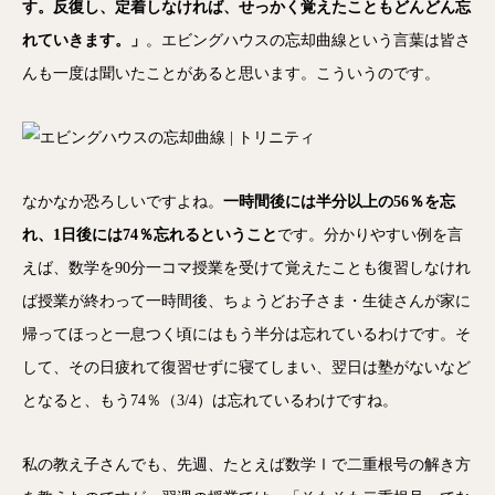
す。反復し、定着しなければ、せっかく覚えたこともどんどん忘
れていきます。」
。エビングハウスの忘却曲線という言葉は皆さ
んも一度は聞いたことがあると思います。こういうのです。
なかなか恐ろしいですよね。
一時間後には半分以上の56％を忘
れ、1日後には74％忘れるということ
です。分かりやすい例を言
えば、数学を90分一コマ授業を受けて覚えたことも復習しなけれ
ば授業が終わって一時間後、ちょうどお子さま・生徒さんが家に
帰ってほっと一息つく頃にはもう半分は忘れているわけです。そ
して、その日疲れて復習せずに寝てしまい、翌日は塾がないなど
となると、もう74％（3/4）は忘れているわけですね。
私の教え子さんでも、先週、たとえば数学Ⅰで二重根号の解き方