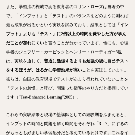
また、学習法の権威である教育者のコリン・ローズは自著の中
で、「インプット」と「テスト」のバランスをどのように測れば
最も成果が出るかという実験を試みており、結果としては
「イン
プット」よりも「テスト」に2倍以上の時間を費やした方が学ん
だことが忘れにくい
と言うことが分かっています。他にも、心理
学者のジェフリー・カーピックとヘンリー・ローディガー3世
は、実験を通じて、
普通に勉強するよりも勉強の後に自己テスト
をするほうが、はるかに学習効果が高い
ことを実証しています。
彼らは、自国の教育現場でテストがあまり行われていないことを
「テストの怠慢」と呼び、間違った指導のやり方だと指摘してい
ます（”Test-Enhanced Learning”2005）。
これらの実験結果と現場の塾講師としての経験則をふまえると、
インプットの時間と問題を解く時間をそれぞれ「3：7」にするの
がもっとも好ましい学習配分だと考えているわけです。これをイ