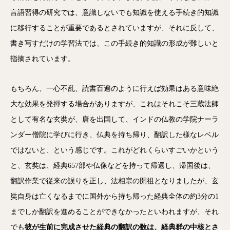
言語習得の研究では、意識しないでも知識を使える手続き的知識
に移行することが重要であるとされていますが、それに反して、
書き写すだけの学習法では、この手続き的知識の形成が難しいと
指摘されています。
もちろん、一心不乱、読書百遍のように行えば効果はある意味絶
大な効果を発揮する場合がありますが、これはそれこそ三蔵法師
として有名な玄奘が、唐を出国して、インドの仏教の学院ナーラ
ンダー僧院に学びに行き、仏典を持ち帰り、翻訳した様なレベル
ではないと、という感じです。これがどれくらいすごいかという
と、玄奘は、経典657部や仏像などを持って帰還し、帰国後は、
翻訳作業で従来の誤りを正し、法相宗の開祖となりましたが、玄
奘自身は亡くなるまでに国外から持ち帰った経典全体の約3分の1
までしか翻訳を進めることができなかったといわれますが、それ
でも
彼が生前に完成させた経典の翻訳の数は、経典群の中核とさ