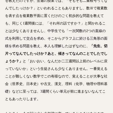
を教えたのですが、翌週の授業では、「そもそも二重根号ってな
んでしたっけか？」といわれることもありますし、数Ⅲで複素数
を表す点を複素数平面に置くだけのごく初歩的な問題を教えて
も、同じく1週間後には、「それ何の話ですか？」と聞かれるこ
とは少なくありませんし、中学生でも「一次関数の2つの直線の
式を利用して交点を求め、そこからグラフ上に於ける三角形の面
積を求める問題を教え、本人も理解したはずなのに、
「先生、切
片ってなんでしたっけか？あと、傾きってなんのことでしたでし
ょうか？」
と「おいおい、なんだか二三週間以上前のレベルに戻
っていないか」という生徒さんも少なくありません。一番覚える
ことが難しくない数学でこの有様なので、覚えることが大事な社
会（世界史、日本史）や古文、漢文、理科（化学、物理や理科基
礎）などに至っては、3週間くらい単元が前に進まないなんてこ
ともあったりします。