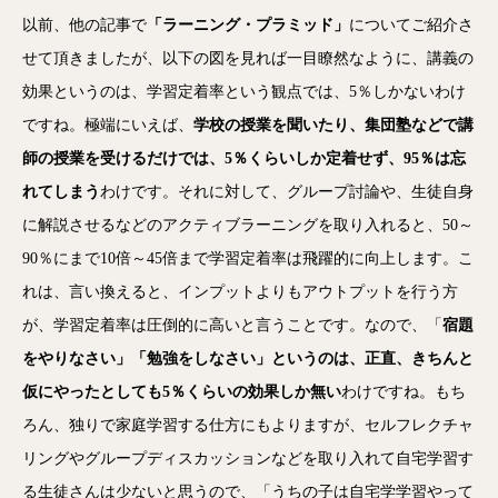
以前、他の記事で
「ラーニング・プラミッド」
についてご紹介さ
せて頂きましたが、以下の図を見れば一目瞭然なように、講義の
効果というのは、学習定着率という観点では、5％しかないわけ
ですね。極端にいえば、
学校の授業を聞いたり、集団塾などで講
師の授業を受けるだけでは、5％くらいしか定着せず、95％は忘
れてしまう
わけです。それに対して、グループ討論や、生徒自身
に解説させるなどのアクティブラーニングを取り入れると、50～
90％にまで10倍～45倍まで学習定着率は飛躍的に向上します。こ
れは、言い換えると、インプットよりもアウトプットを行う方
が、学習定着率は圧倒的に高いと言うことです。なので、「
宿題
をやりなさい」「勉強をしなさい」というのは、正直、きちんと
仮にやったとしても5％くらいの効果しか無い
わけですね。もち
ろん、独りで家庭学習する仕方にもよりますが、セルフレクチャ
リングやグループディスカッションなどを取り入れて自宅学習す
る生徒さんは少ないと思うので、「うちの子は自宅学学習やって