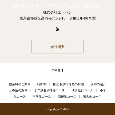
師が教えるマンツーマンの完全個別指導塾。
株式会社エッセン
東京都杉並区高円寺北3-2-15 明和ビル401号室
会社概要
年中無休
授業料のご案内
時間割
国立個別指導塾の特徴
講師の紹介
と教室の案内
学年別個別指導コース
幼少教育コース
小学
生コース
中学生コース
高校生コース
浪人生コース
Copyright © 2025
電話
メール
Zoom