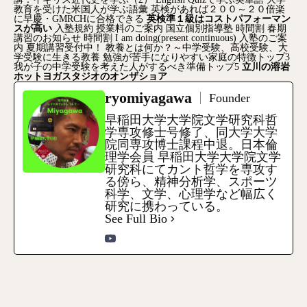
教育を受けた米国人が学ぶ語彙
英検があれば２００～２０倍楽
に早慶・GMRCHに合格できる
英検準１級はコストパフォーマン
スが高い
入塾規約
授業料のご案内
国立個別指導塾
時間割
春期
講習のお知らせ
時間割
I am doing(present continuous)
入塾のご案
内
夏期講習受付中！
教養とは何か？～中学受験、高校受験、大
学受験に生きる教養
勉強が苦手になりやすい家庭の特徴トップ3
我が子の中学受験を考えた人がするべき準備トップ5
立川の溶岩
ホットヨガスタジオのオンザショア
ryomiyagawa
Founder
早稲田大学大学院文学研究科哲
学専攻修士号修了、同大学大学
院同専攻博士課程中退。日本倫
理学会員 早稲田大学大学院文学
研究科にてカント哲学を専攻す
る傍ら、精神分析学、スポーツ
科学、文学、心理学など幅広く
研究に携わっている。
See Full Bio