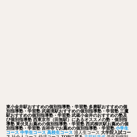
東小金井駅おすすめの個別指導塾・学習塾
多磨駅おすすめの個
別指導塾・学習塾
武蔵境駅おすすめの個別指導塾・学習塾
三鷹
駅おすすめの個別指導塾・学習塾
武蔵小金井のおすすめの塾及
び個別指導塾
西東京市（田無駅）にあるオススメの塾・個別指
導塾
東伏見お薦めの個別指導塾・学習塾
西武柳沢駅お薦めの個
別指導塾・学習塾
吉祥寺でお薦めの個別指導塾・学習塾
小学生
コース
中学生コース
高校生コース
浪人生コース
大学院入試コー
ス
社会人コース
幼児コース
TOPに戻る
文部科学省
学年別個別