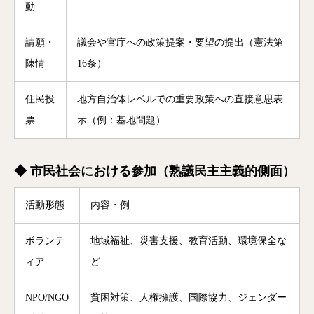
動
請願・
議会や官庁への政策提案・要望の提出（憲法第
陳情
16条）
住民投
地方自治体レベルでの重要政策への直接意思表
票
示（例：基地問題）
◆ 市民社会における参加（熟議民主主義的側面）
活動形態
内容・例
ボランテ
地域福祉、災害支援、教育活動、環境保全な
ィア
ど
NPO/NGO
貧困対策、人権擁護、国際協力、ジェンダー