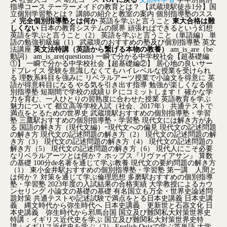
指導コース
テーラーメイドの教育とは？
【武蔵境駅徒歩1分】国
立個別学習塾とは？
講師の紹介と教室の案内
個別指導塾のスス
メ
完全個別指導塾とは何か
英語を学ぶと言うこと
東大合格は難
しくない
日本の教育システムの限界
頑張ればできるという幻想
英語を学ぶと言うこと（2）
英語を学ぶと言うこと（単語編）
単
語の勉強初級編（1）
武蔵境のおすすめの塾及び個別指導塾
英文
法講座
英文法特講（英語から繋げる本物の教養）
am_is_are（be
動詞）
am_is_are(questions)
一瞬で分かる中学校社会【超基礎編
①】
一瞬で分かる中学校社会【超基礎編②】
居心地の良いサー
ドプレイス
受験を意識しなくてもハイレベルな授業を受けられ
る
理数系科目を強みに
リベラルアーツ授業で小論文を得意に
英
語が得意科目になる
やる気を引き出す指導
勉強が楽しくなる個
別指導塾
短期間で学校の成績ＵＰにコミットします！
確かな学
力を育む、一人ひとりの習熟度に合わせた授業
英語教育を学ぶ
魅力について
都立高等学校入試（社会、2017年）
共通テストで
満点をとるための世界史
武蔵境駅おすすめの個別指導塾・学習
塾
三鷹駅おすすめの個別指導塾・学習塾
現代文には解き方があ
る
国語の解き方（現代文編）ｰ現代文への偏見
現代文の記述問題
の解き方
現代文の記述問題の解き方（2）
現代文の記述問題の解
き方（3）
現代文の記述問題の解き方（4）
現代文の記述問題の
解き方（5）
現代文の記述問題の解き方（6）
現代人にこそ必要
なリベラルアーツとは何か？
ホッブス『リヴァイアサン』
算数
の基礎
100分de名著を通じて学ぶ教養
現代文の要約問題の解き方
（1）
東小金井駅おすすめの個別指導塾・学習塾
第一講 人間と
は何か？
対策を通じて学ぶ倫理思想
多磨駅おすすめの個別指導
塾・学習塾
2023年度の入試結果の合格実績
大学教授によるカウ
ンセリング
小論文の基礎の基礎
有名国立も万全・世界史論述問
題対策
共通テストや記述試験で満点をとる日本史講義
日本史講
義 縄文時代から弥生時代へ
日本史講義 更新世と石器文化
日
本史講義 弥生時代から邪馬台国
国立及び難関私大対策世界史
特講：イギリス近代史を学ぶ
国立及び難関私大対策世界史特
講：イギリス近代史を学ぶ（2）
English Quizで学ぶ英単語
大学