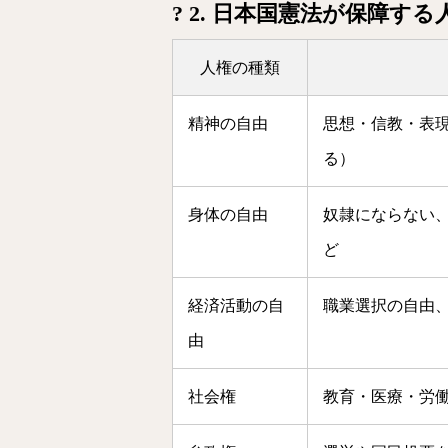
? 2. 日本国憲法が保障す
人権の種類
精神の自由
思想・信教・表
る）
身体の自由
奴隷にならない
ど
経済活動の自
職業選択の自由
由
社会権
教育・医療・労