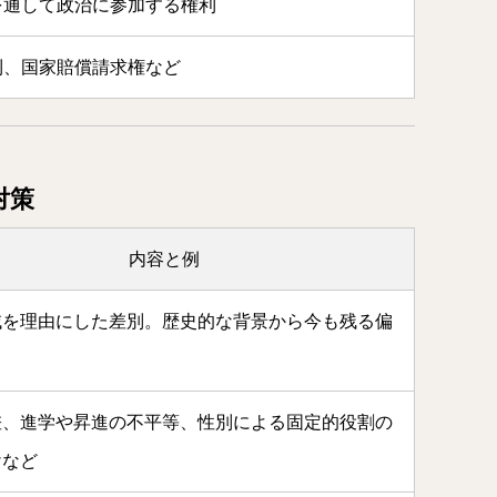
を通して政治に参加する権利
利、国家賠償請求権など
対策
内容と例
域を理由にした差別。歴史的な背景から今も残る偏
差、進学や昇進の不平等、性別による固定的役割の
けなど