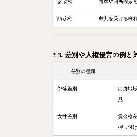
参政権
選挙や国民投票
請求権
裁判を受ける権
? 3. 差別や人権侵害の例と
差別の種類
部落差別
出身地
見
女性差別
賃金格
押し付