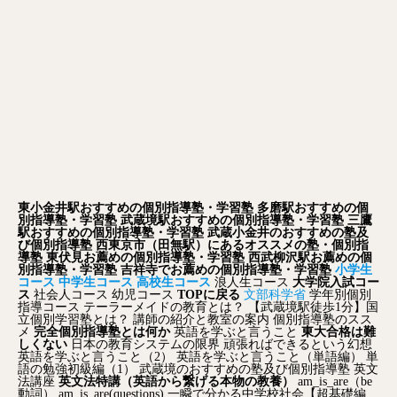
東小金井駅おすすめの個別指導塾・学習塾
多磨駅おすすめの個
別指導塾・学習塾
武蔵境駅おすすめの個別指導塾・学習塾
三鷹
駅おすすめの個別指導塾・学習塾
武蔵小金井のおすすめの塾及
び個別指導塾
西東京市（田無駅）にあるオススメの塾・個別指
導塾
東伏見お薦めの個別指導塾・学習塾
西武柳沢駅お薦めの個
別指導塾・学習塾
吉祥寺でお薦めの個別指導塾・学習塾
小学生
コース
中学生コース
高校生コース
浪人生コース
大学院入試コー
ス
社会人コース
幼児コース
TOPに戻る
文部科学省
学年別個別
指導コース
テーラーメイドの教育とは？
【武蔵境駅徒歩1分】国
立個別学習塾とは？
講師の紹介と教室の案内
個別指導塾のスス
メ
完全個別指導塾とは何か
英語を学ぶと言うこと
東大合格は難
しくない
日本の教育システムの限界
頑張ればできるという幻想
英語を学ぶと言うこと（2）
英語を学ぶと言うこと（単語編）
単
語の勉強初級編（1）
武蔵境のおすすめの塾及び個別指導塾
英文
法講座
英文法特講（英語から繋げる本物の教養）
am_is_are（be
動詞）
am_is_are(questions)
一瞬で分かる中学校社会【超基礎編