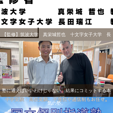
【監修】筑波大学 真栄城哲也 十文字女子大学 長
田瑞恵
塾に通えばいいわけじゃない。結果にコミットする本
気の塾。