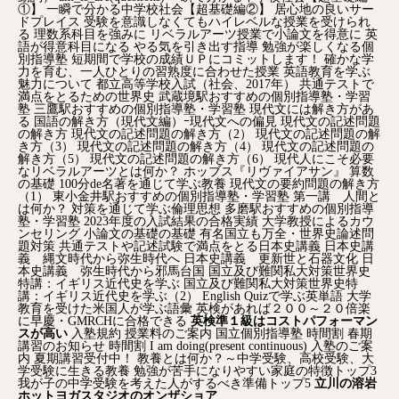
①】
一瞬で分かる中学校社会【超基礎編②】
居心地の良いサー
ドプレイス
受験を意識しなくてもハイレベルな授業を受けられ
る
理数系科目を強みに
リベラルアーツ授業で小論文を得意に
英
語が得意科目になる
やる気を引き出す指導
勉強が楽しくなる個
別指導塾
短期間で学校の成績ＵＰにコミットします！
確かな学
力を育む、一人ひとりの習熟度に合わせた授業
英語教育を学ぶ
魅力について
都立高等学校入試（社会、2017年）
共通テストで
満点をとるための世界史
武蔵境駅おすすめの個別指導塾・学習
塾
三鷹駅おすすめの個別指導塾・学習塾
現代文には解き方があ
る
国語の解き方（現代文編）ｰ現代文への偏見
現代文の記述問題
の解き方
現代文の記述問題の解き方（2）
現代文の記述問題の解
き方（3）
現代文の記述問題の解き方（4）
現代文の記述問題の
解き方（5）
現代文の記述問題の解き方（6）
現代人にこそ必要
なリベラルアーツとは何か？
ホッブス『リヴァイアサン』
算数
の基礎
100分de名著を通じて学ぶ教養
現代文の要約問題の解き方
（1）
東小金井駅おすすめの個別指導塾・学習塾
第一講 人間と
は何か？
対策を通じて学ぶ倫理思想
多磨駅おすすめの個別指導
塾・学習塾
2023年度の入試結果の合格実績
大学教授によるカウ
ンセリング
小論文の基礎の基礎
有名国立も万全・世界史論述問
題対策
共通テストや記述試験で満点をとる日本史講義
日本史講
義 縄文時代から弥生時代へ
日本史講義 更新世と石器文化
日
本史講義 弥生時代から邪馬台国
国立及び難関私大対策世界史
特講：イギリス近代史を学ぶ
国立及び難関私大対策世界史特
講：イギリス近代史を学ぶ（2）
English Quizで学ぶ英単語
大学
教育を受けた米国人が学ぶ語彙
英検があれば２００～２０倍楽
に早慶・GMRCHに合格できる
英検準１級はコストパフォーマン
スが高い
入塾規約
授業料のご案内
国立個別指導塾
時間割
春期
講習のお知らせ
時間割
I am doing(present continuous)
入塾のご案
内
夏期講習受付中！
教養とは何か？～中学受験、高校受験、大
学受験に生きる教養
勉強が苦手になりやすい家庭の特徴トップ3
我が子の中学受験を考えた人がするべき準備トップ5
立川の溶岩
ホットヨガスタジオのオンザショア