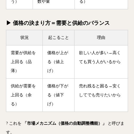
う）
数や量
る）
▶ 価格の決まり方＝需要と供給のバランス
状況
起こること
理由
需要が供給を
価格が上が
欲しい人が多い→高く
上回る（品
る（値上
ても買う人がいるから
薄）
げ）
供給が需要を
価格が下が
売れ残ると困る→安く
上回る（余
る（値下
してでも売りたいから
る）
げ）
? これを
「市場メカニズム（価格の自動調整機能）」
と呼びま
す。