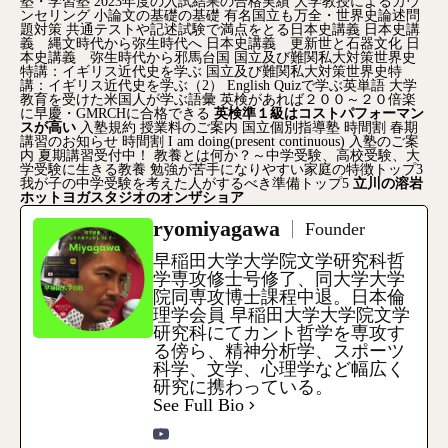
塾・学習塾
2023年度の入試結果の合格実績
大学教授によるカウ
ンセリング
小論文の基礎の基礎
有名国立も万全・世界史論述問
題対策
共通テストや記述試験で満点をとる日本史講義
日本史講
義 縄文時代から弥生時代へ
日本史講義 更新世と石器文化
日
本史講義 弥生時代から邪馬台国
国立及び難関私大対策世界史
特講：イギリス近代史を学ぶ
国立及び難関私大対策世界史特
講：イギリス近代史を学ぶ（2）
English Quizで学ぶ英単語
大学
教育を受けた米国人が学ぶ語彙
英検があれば２００～２０倍楽
に早慶・GMRCHに合格できる
英検準１級はコストパフォーマン
スが高い
入塾規約
授業料のご案内
国立個別指導塾
時間割
春期
講習のお知らせ
時間割
I am doing(present continuous)
入塾のご案
内
夏期講習受付中！
教養とは何か？～中学受験、高校受験、大
学受験に生きる教養
勉強が苦手になりやすい家庭の特徴トップ3
我が子の中学受験を考えた人がするべき準備トップ5
立川の溶岩
ホットヨガスタジオのオンザショア
ryomiyagawa
Founder
早稲田大学大学院文学研究科哲
学専攻修士号修了、同大学大学
院同専攻博士課程中退。日本倫
理学会員 早稲田大学大学院文学
研究科にてカント哲学を専攻す
る傍ら、精神分析学、スポーツ
科学、文学、心理学など幅広く
研究に携わっている。
See Full Bio