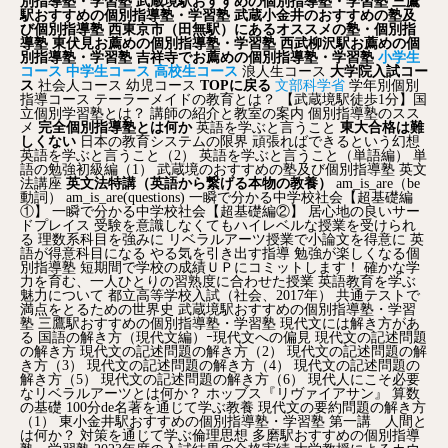
別指導塾・学習塾
武蔵境駅おすすめの個別指導塾・学習塾
三鷹
駅おすすめの個別指導塾・学習塾
武蔵小金井のおすすめの塾及
び個別指導塾
西東京市（田無駅）にあるオススメの塾・個別指
導塾
東伏見お薦めの個別指導塾・学習塾
西武柳沢駅お薦めの個
別指導塾・学習塾
吉祥寺でお薦めの個別指導塾・学習塾
小学生
コース
中学生コース
高校生コース
浪人生コース
大学院入試コー
ス
社会人コース
幼児コース
TOPに戻る
文部科学省
学年別個別
指導コース
テーラーメイドの教育とは？
【武蔵境駅徒歩1分】国
立個別学習塾とは？
講師の紹介と教室の案内
個別指導塾のスス
メ
完全個別指導塾とは何か
英語を学ぶと言うこと
東大合格は難
しくない
日本の教育システムの限界
頑張ればできるという幻想
英語を学ぶと言うこと（2）
英語を学ぶと言うこと（単語編）
単
語の勉強初級編（1）
武蔵境のおすすめの塾及び個別指導塾
英文
法講座
英文法特講（英語から繋げる本物の教養）
am_is_are（be
動詞）
am_is_are(questions)
一瞬で分かる中学校社会【超基礎編
①】
一瞬で分かる中学校社会【超基礎編②】
居心地の良いサー
ドプレイス
受験を意識しなくてもハイレベルな授業を受けられ
る
理数系科目を強みに
リベラルアーツ授業で小論文を得意に
英
語が得意科目になる
やる気を引き出す指導
勉強が楽しくなる個
別指導塾
短期間で学校の成績ＵＰにコミットします！
確かな学
力を育む、一人ひとりの習熟度に合わせた授業
英語教育を学ぶ
魅力について
都立高等学校入試（社会、2017年）
共通テストで
満点をとるための世界史
武蔵境駅おすすめの個別指導塾・学習
塾
三鷹駅おすすめの個別指導塾・学習塾
現代文には解き方があ
る
国語の解き方（現代文編）ｰ現代文への偏見
現代文の記述問題
の解き方
現代文の記述問題の解き方（2）
現代文の記述問題の解
き方（3）
現代文の記述問題の解き方（4）
現代文の記述問題の
解き方（5）
現代文の記述問題の解き方（6）
現代人にこそ必要
なリベラルアーツとは何か？
ホッブス『リヴァイアサン』
算数
の基礎
100分de名著を通じて学ぶ教養
現代文の要約問題の解き方
（1）
東小金井駅おすすめの個別指導塾・学習塾
第一講 人間と
は何か？
対策を通じて学ぶ倫理思想
多磨駅おすすめの個別指導