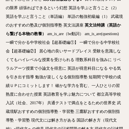
の限界
頑張ればできるという幻想
英語を学ぶと言うこと（2）
英語を学ぶと言うこと（単語編）
単語の勉強初級編（1）
武蔵境
のおすすめの塾及び個別指導塾
英文法講座
英文法特講（英語か
ら繋げる本物の教養）
am_is_are（be動詞）
am_is_are(questions)
一瞬で分かる中学校社会【超基礎編①】
一瞬で分かる中学校社
会【超基礎編②】
居心地の良いサードプレイス
受験を意識しな
くてもハイレベルな授業を受けられる
理数系科目を強みに
リベ
ラルアーツ授業で小論文を得意に
英語が得意科目になる
やる気
を引き出す指導
勉強が楽しくなる個別指導塾
短期間で学校の成
績ＵＰにコミットします！
確かな学力を育む、一人ひとりの習
熟度に合わせた授業
英語教育を学ぶ魅力について
都立高等学校
入試（社会、2017年）
共通テストで満点をとるための世界史
武
蔵境駅おすすめの個別指導塾・学習塾
三鷹駅おすすめの個別指
導塾・学習塾
現代文には解き方がある
国語の解き方（現代文
編）ｰ現代文への偏見
現代文の記述問題の解き方
現代文の記述問