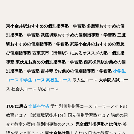
東小金井駅おすすめの個別指導塾・学習塾
多磨駅おすすめの個
別指導塾・学習塾
武蔵境駅おすすめの個別指導塾・学習塾
三鷹
駅おすすめの個別指導塾・学習塾
武蔵小金井のおすすめの塾及
び個別指導塾
西東京市（田無駅）にあるオススメの塾・個別指
導塾
東伏見お薦めの個別指導塾・学習塾
西武柳沢駅お薦めの個
別指導塾・学習塾
吉祥寺でお薦めの個別指導塾・学習塾
小学生
コース
中学生コース
高校生コース
浪人生コース
大学院入試コー
ス
社会人コース
幼児コース
TOPに戻る
文部科学省
学年別個別指導コース
テーラーメイドの
教育とは？
【武蔵境駅徒歩1分】国立個別学習塾とは？
講師の紹
介と教室の案内
個別指導塾のススメ
完全個別指導塾とは何か
英
語を学ぶと言うこと
東大合格は難しくない
日本の教育システム