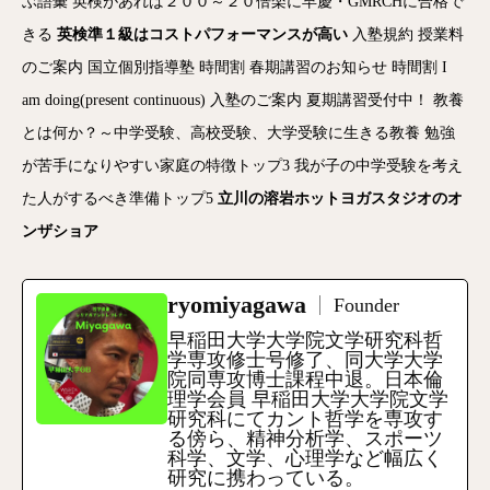
ぶ語彙
英検があれば２００～２０倍楽に早慶・GMRCHに合格で
きる
英検準１級はコストパフォーマンスが高い
入塾規約
授業料
のご案内
国立個別指導塾
時間割
春期講習のお知らせ
時間割
I
am doing(present continuous)
入塾のご案内
夏期講習受付中！
教養
とは何か？～中学受験、高校受験、大学受験に生きる教養
勉強
が苦手になりやすい家庭の特徴トップ3
我が子の中学受験を考え
た人がするべき準備トップ5
立川の溶岩ホットヨガスタジオのオ
ンザショア
ryomiyagawa
Founder
早稲田大学大学院文学研究科哲
学専攻修士号修了、同大学大学
院同専攻博士課程中退。日本倫
理学会員 早稲田大学大学院文学
研究科にてカント哲学を専攻す
る傍ら、精神分析学、スポーツ
科学、文学、心理学など幅広く
研究に携わっている。