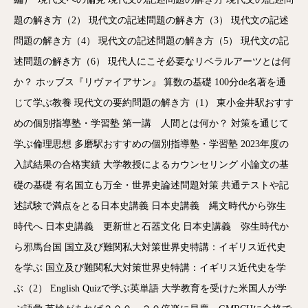
題の解き方（2）
現代文の記述問題の解き方（3）
現代文の記述
問題の解き方（4）
現代文の記述問題の解き方（5）
現代文の記
述問題の解き方（6）
現代人にこそ必要なリベラルアーツとは何
か？
ホッブス『リヴァイアサン』
算数の基礎
100分de名著を通
じて学ぶ教養
現代文の要約問題の解き方（1）
東小金井駅おすす
めの個別指導塾・学習塾
第一講 人間とは何か？
対策を通じて
学ぶ倫理思想
多磨駅おすすめの個別指導塾・学習塾
2023年度の
入試結果の合格実績
大学教授によるカウンセリング
小論文の基
礎の基礎
有名国立も万全・世界史論述問題対策
共通テストや記
述試験で満点をとる日本史講義
日本史講義 縄文時代から弥生
時代へ
日本史講義 更新世と石器文化
日本史講義 弥生時代か
ら邪馬台国
国立及び難関私大対策世界史特講：イギリス近代史
を学ぶ
国立及び難関私大対策世界史特講：イギリス近代史を学
ぶ（2）
English Quizで学ぶ英単語
大学教育を受けた米国人が学