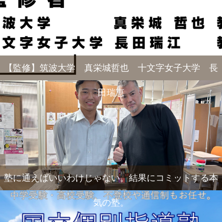
【監修】筑波大学 真栄城哲也 十文字女子大学 長
田瑞恵
塾に通えばいいわけじゃない。結果にコミットする本
気の塾。