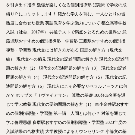
を引き出す指導
勉強が楽しくなる個別指導塾
短期間で学校の成
績ＵＰにコミットします！
確かな学力を育む、一人ひとりの習
熟度に合わせた授業
英語教育を学ぶ魅力について
都立高等学校
入試（社会、2017年）
共通テストで満点をとるための世界史
武
蔵境駅おすすめの個別指導塾・学習塾
三鷹駅おすすめの個別指
導塾・学習塾
現代文には解き方がある
国語の解き方（現代文
編）ｰ現代文への偏見
現代文の記述問題の解き方
現代文の記述問
題の解き方（2）
現代文の記述問題の解き方（3）
現代文の記述
問題の解き方（4）
現代文の記述問題の解き方（5）
現代文の記
述問題の解き方（6）
現代人にこそ必要なリベラルアーツとは何
か？
ホッブス『リヴァイアサン』
算数の基礎
100分de名著を通
じて学ぶ教養
現代文の要約問題の解き方（1）
東小金井駅おすす
めの個別指導塾・学習塾
第一講 人間とは何か？
対策を通じて
学ぶ倫理思想
多磨駅おすすめの個別指導塾・学習塾
2023年度の
入試結果の合格実績
大学教授によるカウンセリング
小論文の基