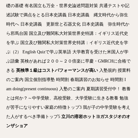
礎の基礎
有名国立も万全・世界史論述問題対策
共通テストや記
述試験で満点をとる日本史講義
日本史講義 縄文時代から弥生
時代へ
日本史講義 更新世と石器文化
日本史講義 弥生時代か
ら邪馬台国
国立及び難関私大対策世界史特講：イギリス近代史
を学ぶ
国立及び難関私大対策世界史特講：イギリス近代史を学
ぶ（2）
English Quizで学ぶ英単語
大学教育を受けた米国人が学
ぶ語彙
英検があれば２００～２０倍楽に早慶・GMRCHに合格で
きる
英検準１級はコストパフォーマンスが高い
入塾規約
授業料
のご案内
国立個別指導塾
時間割
春期講習のお知らせ
時間割
I
am doing(present continuous)
入塾のご案内
夏期講習受付中！
教養
とは何か？～中学受験、高校受験、大学受験に生きる教養
勉強
が苦手になりやすい家庭の特徴トップ3
我が子の中学受験を考え
た人がするべき準備トップ5
立川の溶岩ホットヨガスタジオのオ
ンザショア