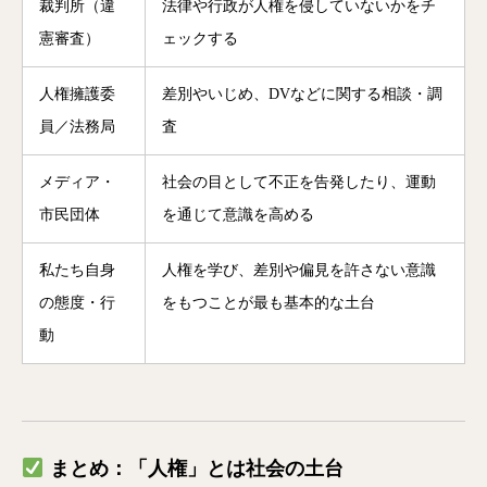
裁判所（違
法律や行政が人権を侵していないかをチ
憲審査）
ェックする
人権擁護委
差別やいじめ、DVなどに関する相談・調
員／法務局
査
メディア・
社会の目として不正を告発したり、運動
市民団体
を通じて意識を高める
私たち自身
人権を学び、差別や偏見を許さない意識
の態度・行
をもつことが最も基本的な土台
動
まとめ：「人権」とは社会の土台