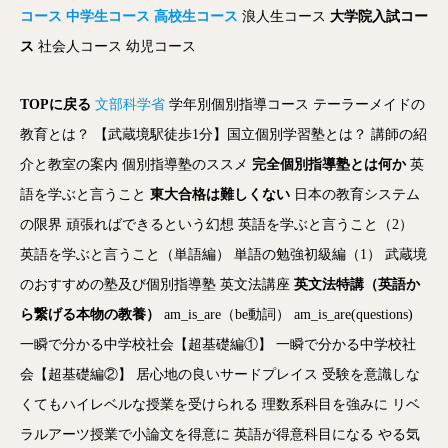
コース
中学生コース
高校生コース
浪人生コース
大学院入試コー
ス
社会人コース
幼児コース
TOPに戻る
文部科学省
学年別個別指導コース
テーラーメイドの
教育とは？
【武蔵境駅徒歩1分】国立個別学習塾とは？
講師の紹
介と教室の案内
個別指導塾のススメ
完全個別指導塾とは何か
英
語を学ぶと言うこと
東大合格は難しくない
日本の教育システム
の限界
頑張ればできるという幻想
英語を学ぶと言うこと（2）
英語を学ぶと言うこと（単語編）
単語の勉強初級編（1）
武蔵境
のおすすめの塾及び個別指導塾
英文法講座
英文法特講（英語か
ら繋げる本物の教養）
am_is_are（be動詞）
am_is_are(questions)
一瞬で分かる中学校社会【超基礎編①】
一瞬で分かる中学校社
会【超基礎編②】
居心地の良いサードプレイス
受験を意識しな
くてもハイレベルな授業を受けられる
理数系科目を強みに
リベ
ラルアーツ授業で小論文を得意に
英語が得意科目になる
やる気