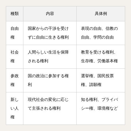
種類
内容
具体例
自由
国家からの干渉を受け
表現の自由、信教の
権
ずに自由に生きる権利
自由、学問の自由
社会
人間らしい生活を保障
教育を受ける権利、
権
される権利
生存権、労働基本権
参政
国の政治に参加する権
選挙権、国民投票
権
利
権、請願権
新し
現代社会の変化に応じ
知る権利、プライバ
い人
て主張される権利
シー権、環境権など
権