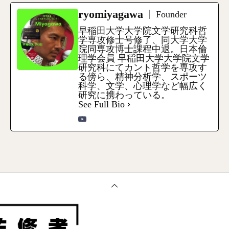
ryomiyagawa
Founder
早稲田大学大学院文学研究科哲
学専攻修士号修了、同大学大学
院同専攻博士課程中退。日本倫
理学会員 早稲田大学大学院文学
研究科にてカント哲学を専攻す
る傍ら、精神分析学、スポーツ
科学、文学、心理学など幅広く
研究に携わっている。
See Full Bio