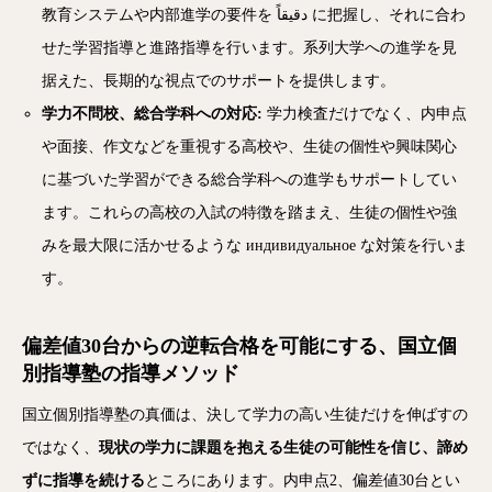
教育システムや内部進学の要件を دقیقاً に把握し、それに合わ
せた学習指導と進路指導を行います。系列大学への進学を見
据えた、長期的な視点でのサポートを提供します。
学力不問校、総合学科への対応:
学力検査だけでなく、内申点
や面接、作文などを重視する高校や、生徒の個性や興味関心
に基づいた学習ができる総合学科への進学もサポートしてい
ます。これらの高校の入試の特徴を踏まえ、生徒の個性や強
みを最大限に活かせるような индивидуальное な対策を行いま
す。
偏差値30台からの逆転合格を可能にする、国立個
別指導塾の指導メソッド
国立個別指導塾の真価は、決して学力の高い生徒だけを伸ばすの
ではなく、
現状の学力に課題を抱える生徒の可能性を信じ、諦め
ずに指導を続ける
ところにあります。内申点2、偏差値30台とい