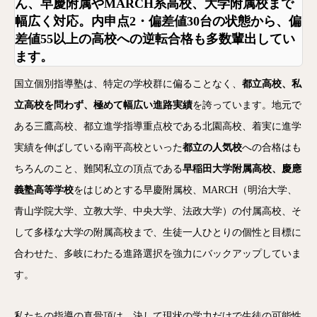
ん、早慶附属やMARCH系高校、大学附属校まで
幅広く対応。内申点2・偏差値30台の状態から、
偏
差値55以上の高校への逆転合格
も多数輩出してい
ます。
国立個別指導塾は、特定の学校群に偏ることなく、
都立高校、私
立高校を問わず、極めて幅広い進路実績
を誇っています。地元で
ある三鷹高校、都立進学指導重点校である北園高校、着実に進学
実績を伸ばしている南平高校といった
都立の人気校
への合格はも
ちろんのこと、難関私立の頂点である
早稲田大学附属高校、慶應
義塾高等学校
をはじめとする早慶附属校、MARCH（明治大学、
青山学院大学、立教大学、中央大学、法政大学）の付属高校、そ
して多様な大学の附属高校まで、生徒一人ひとりの個性と目標に
合わせた、多岐にわたる進路選択を強力にバックアップしていま
す。
私たちの指導の真骨頂は、決して現状の学力だけで生徒の可能性