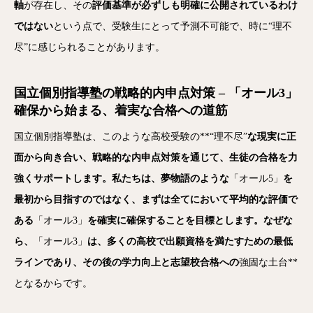
軸
が存在し、その
評価基準が必ずしも明確に公開されているわけ
ではない
という点で、受験生にとって予測不可能で、時に“理不
尽”に感じられることがあります。
国立個別指導塾の戦略的内申点対策 – 「オール3」
確保から始まる、着実な合格への道筋
国立個別指導塾は、このような高校受験の**“理不尽”
な現実に正
面から向き合い、戦略的な内申点対策を通じて、生徒の合格を力
強くサポートします。私たちは、夢物語のような
「オール5」
を
最初から目指すのではなく、まずは全てにおいて平均的な評価で
ある
「オール3」
を確実に確保することを目標とします。なぜな
ら、
「オール3」
は、多くの高校で出願資格を満たすための最低
ラインであり、その後の学力向上と志望校合格への
強固な土台**
となるからです。