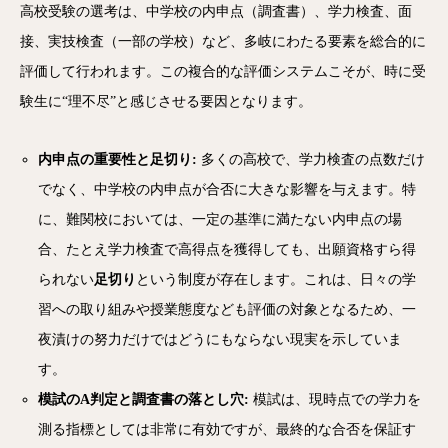
高校受験の選考は、中学校の内申点（調査書）、学力検査、面
接、実技検査（一部の学校）など、多岐にわたる要素を総合的に
評価して行われます。この複合的な評価システムこそが、時に受
験生に“理不尽”と感じさせる要因となります。
内申点の重要性と足切り:
多くの高校で、学力検査の点数だけ
でなく、中学校の内申点が合否に大きな影響を与えます。特
に、難関校においては、一定の基準に満たない内申点の場
合、たとえ学力検査で高得点を獲得しても、出願資格すら得
られない
足切り
という制度が存在します。これは、日々の学
習への取り組みや授業態度なども評価の対象となるため、一
夜漬けの努力だけではどうにもならない現実を示していま
す。
模試のA判定と調査書の落とし穴:
模試は、現時点での学力を
測る指標としては非常に有効ですが、最終的な合否を保証す