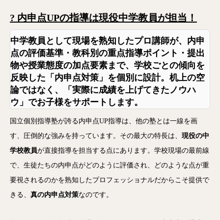
?
内申点UPの指導は現役中学教員が担当！
中学教員として現場を熟知したプロ講師が、内申
点の評価基準・教科別の重点指導ポイント・提出
物や授業態度の加点要素まで、
学校ごとの傾向を
反映した「内申点対策」を個別に設計
。机上の空
論ではなく、「実際に成績を上げてきたノウハ
ウ」でお子様をサポートします。
国立個別指導塾が誇る内申点UP指導は、他の塾とは一線を画
す、圧倒的な強みを持っています。その最大の特長は、
現役の中
学校教員
が直接指導を担当する点にあります。学校現場の最前線
で、生徒たちの内申点がどのように評価され、どのような点が重
要視されるのかを熟知したプロフェッショナルだからこそ提供で
きる、
真の内申点対策
なのです。