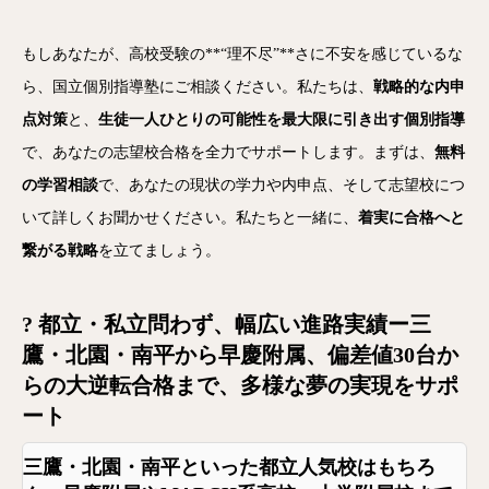
もしあなたが、高校受験の**“理不尽”**さに不安を感じているな
ら、国立個別指導塾にご相談ください。私たちは、
戦略的な内申
点対策
と、
生徒一人ひとりの可能性を最大限に引き出す個別指導
で、あなたの志望校合格を全力でサポートします。まずは、
無料
の学習相談
で、あなたの現状の学力や内申点、そして志望校につ
いて詳しくお聞かせください。私たちと一緒に、
着実に合格へと
繋がる戦略
を立てましょう。
?
都立・私立問わず、幅広い進路実績ー
三
鷹・北園・南平から早慶附属、偏差値30台か
らの大逆転合格まで、多様な夢の実現をサポ
ート
三鷹・北園・南平といった都立人気校はもちろ