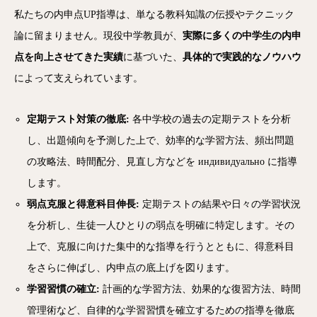
私たちの内申点UP指導は、単なる教科知識の伝授やテクニック
論に留まりません。現役中学教員が、
実際に多くの中学生の内申
点を向上させてきた実績
に基づいた、
具体的で実践的なノウハウ
によって支えられています。
定期テスト対策の徹底:
各中学校の過去の定期テストを分析
し、出題傾向を予測した上で、効率的な学習方法、頻出問題
の攻略法、時間配分、見直し方などを индивидуально に指導
します。
弱点克服と得意科目伸長:
定期テストの結果や日々の学習状況
を分析し、生徒一人ひとりの弱点を明確に特定します。その
上で、克服に向けた集中的な指導を行うとともに、得意科目
をさらに伸ばし、内申点の底上げを図ります。
学習習慣の確立:
計画的な学習方法、効果的な復習方法、時間
管理術など、自律的な学習習慣を確立するための指導を徹底