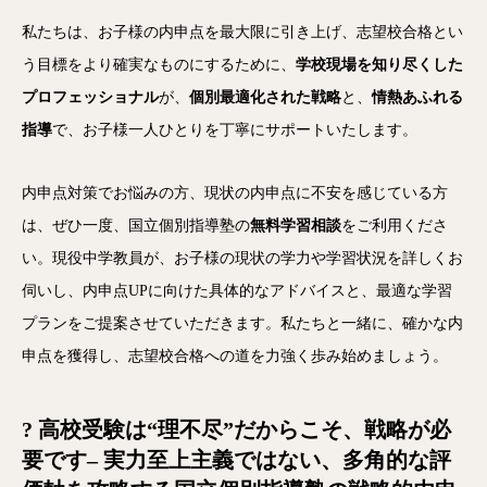
私たちは、お子様の内申点を最大限に引き上げ、志望校合格とい
う目標をより確実なものにするために、
学校現場を知り尽くした
プロフェッショナル
が、
個別最適化された戦略
と、
情熱あふれる
指導
で、お子様一人ひとりを丁寧にサポートいたします。
内申点対策でお悩みの方、現状の内申点に不安を感じている方
は、ぜひ一度、国立個別指導塾の
無料学習相談
をご利用くださ
い。現役中学教員が、お子様の現状の学力や学習状況を詳しくお
伺いし、内申点UPに向けた具体的なアドバイスと、最適な学習
プランをご提案させていただきます。私たちと一緒に、確かな内
申点を獲得し、志望校合格への道を力強く歩み始めましょう。
?
高校受験は“理不尽”だからこそ、戦略が必
要です
– 実力至上主義ではない、多角的な評