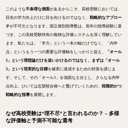
このような
不条理な側面
があるからこそ、高校受験においては、
目先の学力向上だけに目を向けるのではなく、
戦略的なアプロー
チ
が不可欠となります。国立個別指導塾は、長年の指導経験に基
づき、この高校受験特有の複雑な評価システムを深く理解してい
ます。私たちは、「学力」という一本の軸だけでなく、「内申
点」というもう一つの重要な評価軸をしっかりと捉え、
「オール
5」という理想論だけを追いかけるのではなく、まずは「オール
3」という現実的な目標
を確実に達成するための対策を講じま
す。そして、その「オール3」を強固な土台とし、さらなる内申
点向上、ひいては志望校合格へと繋げていくための、
段階的かつ
戦略的な指導
を展開します。
なぜ高校受験は“理不尽”と言われるのか？ – 多様
な評価軸と予測不可能な選考