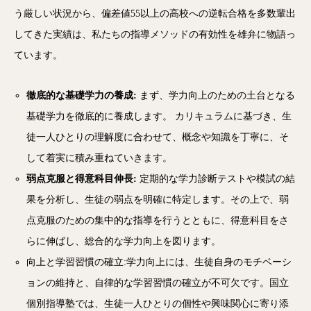
う厳しい状況から、偏差値55以上の高校への逆転合格を多数輩出
してきた実績は、私たちの指導メソッドの有効性を雄弁に物語っ
ています。
徹底的な基礎学力の養成:
まず、学力向上のための土台となる
基礎学力を徹底的に養成します。 カリキュラムに基づき、生
徒一人ひとりの理解度に合わせて、概念や知識を丁寧に、そ
して着実に積み重ねていきます。
弱点克服と得意科目伸長:
定期的な学力診断テストや模試の結
果を分析し、生徒の弱点を明確に特定します。その上で、弱
点克服のための集中的な指導を行うとともに、得意科目をさ
らに伸ばし、総合的な学力向上を図ります。
向上と学習習慣の確立:学力向上には、生徒自身のモチベーシ
ョンの維持と、自律的な学習習慣の確立が不可欠です。国立
個別指導塾では、生徒一人ひとりの個性や興味関心に寄り添