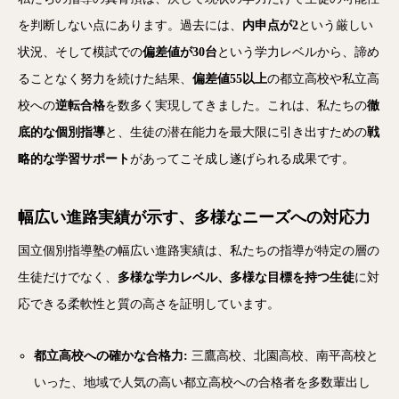
を判断しない点にあります。過去には、
内申点が2
という厳しい
状況、そして模試での
偏差値が30台
という学力レベルから、諦め
ることなく努力を続けた結果、
偏差値55以上
の都立高校や私立高
校への
逆転合格
を数多く実現してきました。これは、私たちの
徹
底的な個別指導
と、生徒の潜在能力を最大限に引き出すための
戦
略的な学習サポート
があってこそ成し遂げられる成果です。
幅広い進路実績が示す、多様なニーズへの対応力
国立個別指導塾の幅広い進路実績は、私たちの指導が特定の層の
生徒だけでなく、
多様な学力レベル、多様な目標を持つ生徒
に対
応できる柔軟性と質の高さを証明しています。
都立高校への確かな合格力:
三鷹高校、北園高校、南平高校と
いった、地域で人気の高い都立高校への合格者を多数輩出し