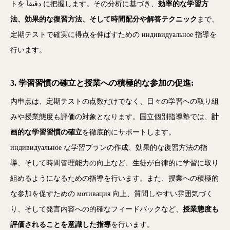
トを دقیقاً に把握します。その分析に基づき、
効率的な学習方
法、効果的な復習方法、そして時間配分や解答テクニック
まで、
定期テストで確実に得点を伸ばすための индивидуальное 指導を
行います。
3. 学習習慣の確立と授業への積極的な参加の促進:
内申点は、定期テストの点数だけでなく、日々の学習への取り組
みや授業態度も評価の対象となります。国立個別指導塾では、
計
画的な学習習慣の確立
を徹底的にサポートします。
индивидуальное な学習プランの作成、効果的な復習方法の指
導、そして時間管理能力の向上など、生徒が自律的に学習に取り
組めるようになるための指導を行います。また、授業への積極的
な参加を促すための мотивация 向上、質問しやすい雰囲気づく
り、そして発言内容への的確なフィードバックなど、
授業態度も
評価されることを意識した指導
を行います。