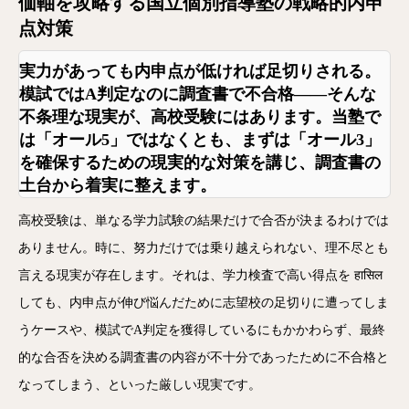
価軸を攻略する国立個別指導塾の戦略的内申
点対策
実力があっても内申点が低ければ足切りされる。
模試ではA判定なのに調査書で不合格——そんな
不条理な現実が、高校受験にはあります。当塾で
は「オール5」ではなくとも、
まずは「オール3」
を確保するための現実的な対策
を講じ、調査書の
土台から着実に整えます。
高校受験は、単なる学力試験の結果だけで合否が決まるわけでは
ありません。時に、努力だけでは乗り越えられない、理不尽とも
言える現実が存在します。それは、学力検査で高い得点を हासिल
しても、内申点が伸び悩んだために志望校の足切りに遭ってしま
うケースや、模試でA判定を獲得しているにもかかわらず、最終
的な合否を決める調査書の内容が不十分であったために不合格と
なってしまう、といった厳しい現実です。