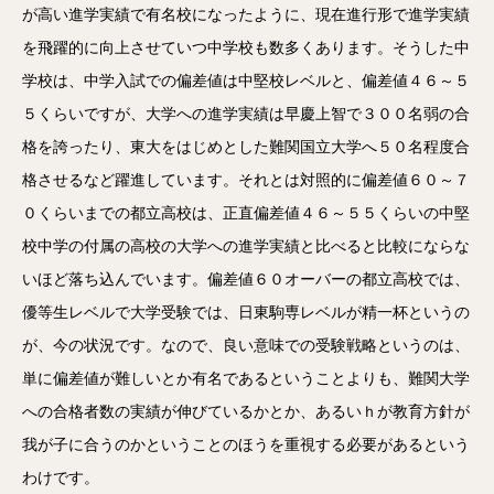
が高い進学実績で有名校になったように、現在進行形で進学実績
を飛躍的に向上させていつ中学校も数多くあります。そうした中
学校は、中学入試での偏差値は中堅校レベルと、偏差値４６～５
５くらいですが、大学への進学実績は早慶上智で３００名弱の合
格を誇ったり、東大をはじめとした難関国立大学へ５０名程度合
格させるなど躍進しています。それとは対照的に偏差値６０～７
０くらいまでの都立高校は、正直偏差値４６～５５くらいの中堅
校中学の付属の高校の大学への進学実績と比べると比較にならな
いほど落ち込んでいます。偏差値６０オーバーの都立高校では、
優等生レベルで大学受験では、日東駒専レベルが精一杯というの
が、今の状況です。なので、良い意味での受験戦略というのは、
単に偏差値が難しいとか有名であるということよりも、難関大学
への合格者数の実績が伸びているかとか、あるいｈが教育方針が
我が子に合うのかということのほうを重視する必要があるという
わけです。