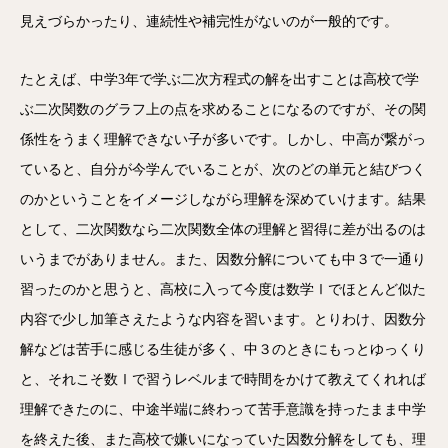
見えづらかったり、連続性や補完性がないのが一般的です。
たとえば、中学3年で学ぶ二次方程式の解を出すことは高校で学
ぶ二次関数のグラフ上の点を求めることになるのですが、その関
係性をうまく理解できない子が多いです。しかし、中高が繋がっ
ていると、自分が今学んでいることが、次のどの単元と結びつく
のかということをイメージしながら理解を深めていけます。結果
として、二次関数なら二次関数全体の理解と習得に差が出るのは
いうまでがありません。また、因数分解についても中３で一通り
習ったのかと思うと、高校に入って今度は数学Ⅰでほとんど似た
内容で少し加筆さえたような内容を習います。とりわけ、因数分
解などは苦手に感じる生徒が多く、中３のときにもっとゆっくり
と、それこそ数Ⅰで習うレベルまで時間をかけて教えてくれれば
理解できたのに、中途半端に終わって苦手意識を持ったまま中学
を終えた後、また高校で嫌いになっていた因数分解をしても、理