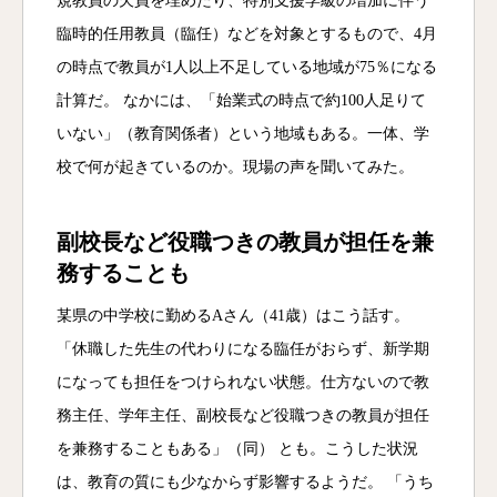
規教員の欠員を埋めたり、特別支援学級の増加に伴う
臨時的任用教員（臨任）などを対象とするもので、4月
の時点で教員が1人以上不足している地域が75％になる
計算だ。 なかには、「始業式の時点で約100人足りて
いない」（教育関係者）という地域もある。一体、学
校で何が起きているのか。現場の声を聞いてみた。
副校長など役職つきの教員が担任を兼
務することも
某県の中学校に勤めるAさん（41歳）はこう話す。
「休職した先生の代わりになる臨任がおらず、新学期
になっても担任をつけられない状態。仕方ないので教
務主任、学年主任、副校長など役職つきの教員が担任
を兼務することもある」（同） とも。こうした状況
は、教育の質にも少なからず影響するようだ。 「うち