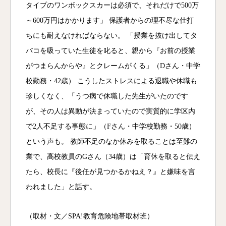
タイプのワンボックスカーは必須で、それだけで500万
～600万円はかかります」 保護者からの理不尽な仕打
ちにも耐えなければならない。 「授業を抜け出してタ
バコを吸っていた生徒を叱ると、親から『お前の授業
がつまらんからや』とクレームがくる」（Dさん・中学
校勤務・42歳） こうしたストレスによる退職や休職も
珍しくなく、「うつ病で休職した先生がいたのです
が、その人は異動が決まっていたので実質的に学区内
で2人不足する事態に」（Fさん・中学校勤務・50歳）
という声も。 教師不足のなか休みを取ることは至難の
業で、高校教員のGさん（34歳）は「育休を取ると伝え
たら、校長に『後任が見つかるかねえ？』と嫌味を言
われました」と話す。
（取材・文／SPA!教育危険地帯取材班）