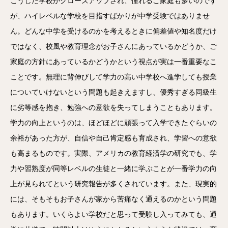
こうした学校がクローズアップされ、憧れるご家庭も多いのです
が、ハイレベルな学校を目指すばかりが中学受験ではありませ
ん。どんな中学を受けるのかを考えるときに偏差値や知名度だけ
ではなく、校風や教育理念がお子さんにあっているかどうか、ご
家庭の方針にあっているかどうかという視点が実は一番重要なこ
ことです。無理に背伸びして学力の高い中学校へ進学しても授業
についていけないという問題も起きえますし、優秀すぎる同級生
に劣等感を抱き、勉強への意欲を失ってしまうこともあります。
学力の向上というのは、ほどほどに頑張って入学できたぐらいの
余裕があった方が、自信や自己肯定感も育成され、学習への意欲
も高まるものです。実際、アメリカの教育経済学の研究でも、学
力や習熟度が同等レベルの生徒と一緒に学ぶことが一番学力の向
上が見られてという研究報告が多くされています。また、現実的
には、そもそもお子さんが家から苦痛なく通えるのかという問題
もあります。いくらよい学校だと思って受験し入ってみても、通