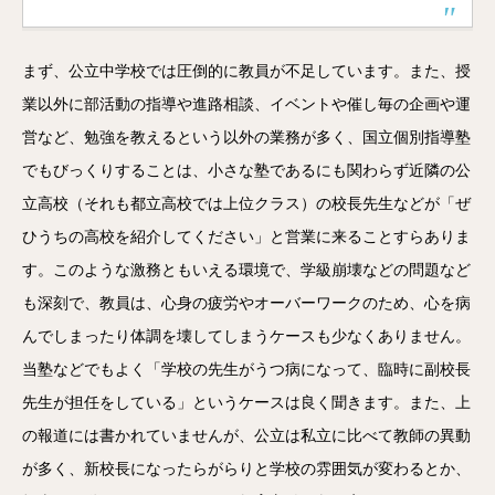
まず、公立中学校では圧倒的に教員が不足しています。また、授
業以外に部活動の指導や進路相談、イベントや催し毎の企画や運
営など、勉強を教えるという以外の業務が多く、国立個別指導塾
でもびっくりすることは、小さな塾であるにも関わらず近隣の公
立高校（それも都立高校では上位クラス）の校長先生などが「ぜ
ひうちの高校を紹介してください」と営業に来ることすらありま
す。このような激務ともいえる環境で、学級崩壊などの問題など
も深刻で、教員は、心身の疲労やオーバーワークのため、心を病
んでしまったり体調を壊してしまうケースも少なくありません。
当塾などでもよく「学校の先生がうつ病になって、臨時に副校長
先生が担任をしている」というケースは良く聞きます。また、上
の報道には書かれていませんが、公立は私立に比べて教師の異動
が多く、新校長になったらがらりと学校の雰囲気が変わるとか、