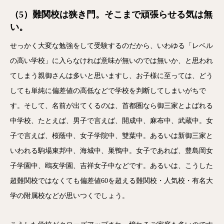
（5）難関校は狭き門。そこまで頑張らせる気は無
い。
せっかく大変な勉強をして受験するのだから、いわゆる「レベル
の高い学校」に入らなければ意味が無いのでは無いか、と思われ
てしまう親御さんは多いと思いますし、お子様に至っては、どう
しても単純に偏差値の高低などで学校を判断してしまいがちで
す。そして、名前が出てくるのは、首都圏なら御三家とよばれる
中学校、たとえば、男子で言えば、開成中、麻布中、武蔵中。女
子で言えば、桜蔭中、女子学院中、雙葉中。あるいは新御三家と
いわれる駒場東邦中、海城中、巣鴨中。女子であれば、豊島岡女
子学園中、鴎友学園、吉祥女子中などです。あるいは、こうした
超難関校ではなくても偏差値60を超える難関校・人気校・有名大
学の附属校などが思いつくでしょう。