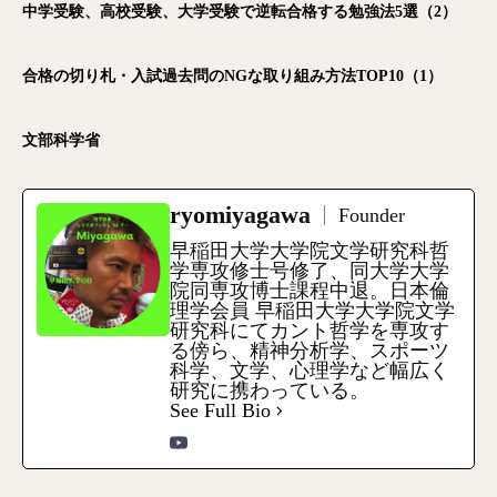
中学受験、高校受験、大学受験で逆転合格する勉強法5選（2）
合格の切り札・入試過去問のNGな取り組み方法TOP10（1）
文部科学省
ryomiyagawa
Founder
早稲田大学大学院文学研究科哲
学専攻修士号修了、同大学大学
院同専攻博士課程中退。日本倫
理学会員 早稲田大学大学院文学
研究科にてカント哲学を専攻す
る傍ら、精神分析学、スポーツ
科学、文学、心理学など幅広く
研究に携わっている。
See Full Bio